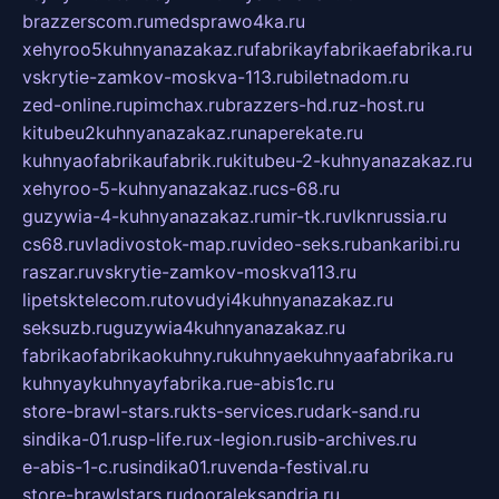
brazzerscom.ru
medsprawo4ka.ru
xehyroo5kuhnyanazakaz.ru
fabrikayfabrikaefabrika.ru
vskrytie-zamkov-moskva-113.ru
biletnadom.ru
zed-online.ru
pimchax.ru
brazzers-hd.ru
z-host.ru
kitubeu2kuhnyanazakaz.ru
naperekate.ru
kuhnyaofabrikaufabrik.ru
kitubeu-2-kuhnyanazakaz.ru
xehyroo-5-kuhnyanazakaz.ru
cs-68.ru
guzywia-4-kuhnyanazakaz.ru
mir-tk.ru
vlknrussia.ru
cs68.ru
vladivostok-map.ru
video-seks.ru
bankaribi.ru
raszar.ru
vskrytie-zamkov-moskva113.ru
lipetsktelecom.ru
tovudyi4kuhnyanazakaz.ru
seksuzb.ru
guzywia4kuhnyanazakaz.ru
fabrikaofabrikaokuhny.ru
kuhnyaekuhnyaafabrika.ru
kuhnyaykuhnyayfabrika.ru
e-abis1c.ru
store-brawl-stars.ru
kts-services.ru
dark-sand.ru
sindika-01.ru
sp-life.ru
x-legion.ru
sib-archives.ru
e-abis-1-c.ru
sindika01.ru
venda-festival.ru
store-brawlstars.ru
dooraleksandria.ru