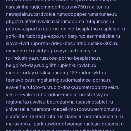
narasimha.ru
djcommodities.ru
nv750.ru
x-ton.ru
newsplain.ru
cardvoice.ru
modopaper.ru
manunae.ru
gbget.ru
alfeihavsalnassr.ru
madoma.ru
tajuncos.ru
petrovkasports.ru
porno-online-besplatno.ru
splclub.ru
york-life.ru
doroga-expo.ru
ribery.ru
cleanmedicine.ru
slovar-ivrit.ru
porno-video-besplatno.ru
seks-365.ru
ovucontrol.ru
sloty-igrovyye-avtomaty.ru
ru-industriya.ru
russkoe-porno-besplatno.ru
belgorod-day.ru
digilith.ru
pichkurovlab.ru
medic-today.ru
taksu.ru
comp123.ru
don-ykt.ru
teensvoice.ru
imgsharing.ru
domashnee-porno.ru
eva-elfie.ru
foto-tur.ru
biz-doska.ru
metropoltravel.ru
veslo-i-yakor.ru
borodino-media.ru
rostotsky.ru
regionufa.ru
weiss-bet.ru
zaryna.ru
casinotablet.ru
universalia.ru
remont-mebeli-moscow.ru
termomur.ru
clubfisher.ru
remstirufa.ru
erdamchi.ru
doramamama.ru
muraviovka-park.ru
worldofwoman.ru
clean-dreams.ru