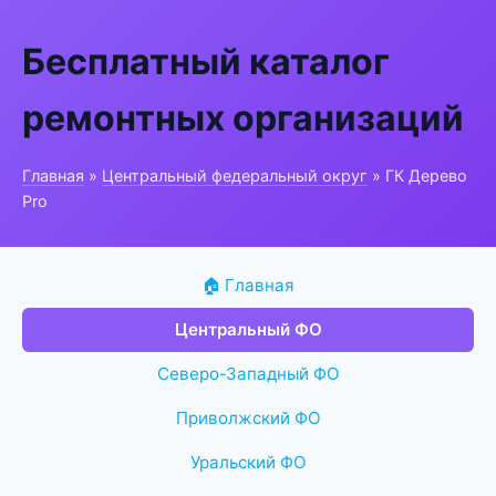
Бесплатный каталог
ремонтных организаций
Главная
»
Центральный федеральный округ
» ГК Дерево
Pro
🏠 Главная
Центральный ФО
Северо-Западный ФО
Приволжский ФО
Уральский ФО