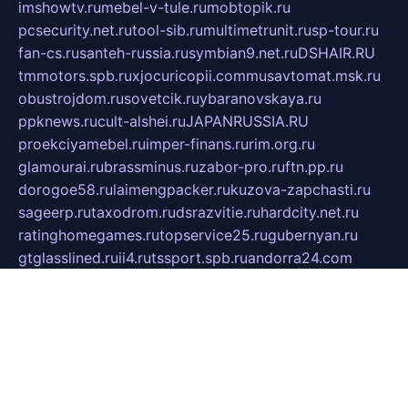
imshowtv.ru
mebel-v-tule.ru
mobtopik.ru
pcsecurity.net.ru
tool-sib.ru
multimetrunit.ru
sp-tour.ru
fan-cs.ru
santeh-russia.ru
symbian9.net.ru
DSHAIR.RU
tmmotors.spb.ru
xjocuricopii.com
musavtomat.msk.ru
obustrojdom.ru
sovetcik.ru
ybaranovskaya.ru
ppknews.ru
cult-alshei.ru
JAPANRUSSIA.RU
proekciyamebel.ru
imper-finans.ru
rim.org.ru
glamourai.ru
brassminus.ru
zabor-pro.ru
ftn.pp.ru
dorogoe58.ru
laimengpacker.ru
kuzova-zapchasti.ru
sageerp.ru
taxodrom.ru
dsrazvitie.ru
hardcity.net.ru
ratinghomegames.ru
topservice25.ru
gubernyan.ru
gtglasslined.ru
ii4.ru
tssport.spb.ru
andorra24.com
blackwallstreet.ru
oboimos.ru
optim-doors.com.ru
ikuch.ru
nycr.org.ru
npa21.ru
vremya-ch.spb.ru
desert000.ru
ivtorgi.ru
ifiori.ru
catalog-statei.ru
dcv.org.ru
spetsmaster174.ru
ipkameryhiseeu.ru
dum26.ru
ruspol.spb.ru
fr-opendp.ru
kam-solnyshko.ru
cheyenne-arapaho.ru
sevzapmetal.spb.ru