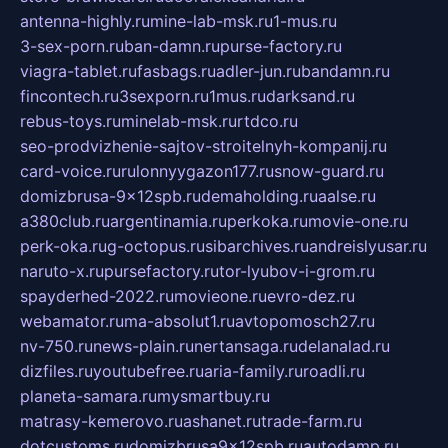
antenna-highly.ru
mine-lab-msk.ru
1-mus.ru
3-sex-porn.ru
ban-damn.ru
purse-factory.ru
viagra-tablet.ru
fasbags.ru
adler-jun.ru
bandamn.ru
fincontech.ru
3sexporn.ru
1mus.ru
darksand.ru
rebus-toys.ru
minelab-msk.ru
rtdco.ru
seo-prodvizhenie-sajtov-stroitelnyh-kompanij.ru
card-voice.ru
rulonnyygazon177.ru
snow-guard.ru
domizbrusa-9x12spb.ru
demaholding.ru
aalse.ru
a380club.ru
argentinamia.ru
perkoka.ru
movie-one.ru
perk-oka.ru
g-octopus.ru
sibarchives.ru
andreislyusar.ru
naruto-x.ru
pursefactory.ru
tor-lyubov-i-grom.ru
spayderhed-2022.ru
movieone.ru
evro-dez.ru
webamator.ru
ma-absolut1.ru
avtopomosch27.ru
nv-750.ru
news-plain.ru
nertansaga.ru
delanalad.ru
dizfiles.ru
youtubefree.ru
aria-family.ru
roadli.ru
planeta-samara.ru
mysmartbuy.ru
matrasy-kemerovo.ru
ashanet.ru
trade-farm.ru
dotcustoms.ru
domizbrusa9x12spb.ru
autodamp.ru