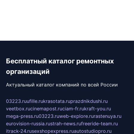
Бесплатный каталог ремонтных
организаций
Актуальный каталог компаний по всей России
03223.ru
ufille.ru
krasotata.ru
prazdnikdushi.ru
veetbox.ru
cinemapost.ru
ciam-fr.ru
kraft-you.ru
mega-press.ru
03223.ru
web-explore.ru
rastenuya.ru
eurovision-russia.ru
strah-news.ru
freeride-team.ru
itrack-24.ru
sexshopexpress.ru
autostudiopro.ru