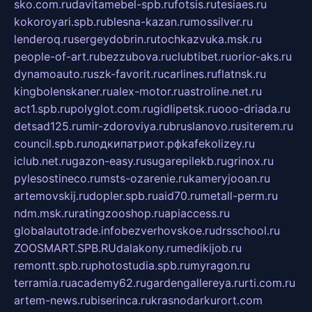
sko.com.ru
davitamebel-spb.ru
fotsis.ru
tesiaes.ru
kokoroyari.spb.ru
blesna-kazan.ru
mossilver.ru
lenderoq.ru
sergeydobrin.ru
tochkazvuka.msk.ru
people-of-art.ru
bezzubova.ru
clubtibet.ru
orior-aks.ru
dynamoauto.ru
szk-favorit.ru
carlines.ru
flatnsk.ru
kingbolenskaner.ru
alex-motor.ru
astroline.net.ru
act1.spb.ru
polyglot.com.ru
gidlipetsk.ru
ooo-driada.ru
detsad125.ru
mir-zdoroviya.ru
bruslanovo.ru
siterem.ru
council.spb.ru
лодкипатриот.рф
kafekolizey.ru
iclub.net.ru
gazon-easy.ru
sugarepilekb.ru
grinox.ru
pylesostineco.ru
msts-ozarenie.ru
kameryjooan.ru
artemovskij.ru
dopler.spb.ru
aid70.ru
metall-perm.ru
ndm.msk.ru
ratingzooshop.ru
apiaccess.ru
globalautotrade.info
bezverhovskoe.ru
drsschool.ru
ZOOSMART.SPB.RU
dalakony.ru
medikijob.ru
remontt.spb.ru
photostudia.spb.ru
myragon.ru
terramia.ru
academy62.ru
gardengallereya.ru
rti.com.ru
artem-news.ru
biserinca.ru
krasnodarkurort.com