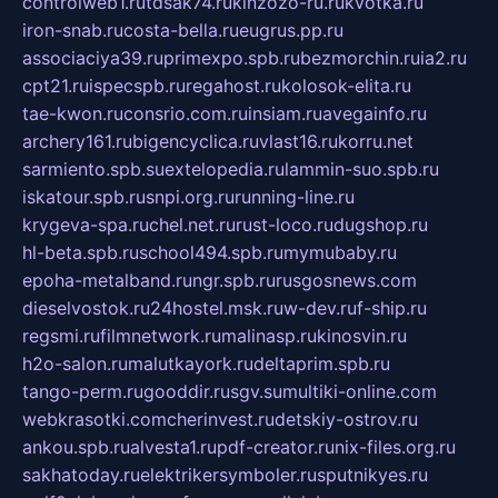
controlweb1.ru
tdsak74.ru
kinzozo-ru.ru
kvotka.ru
iron-snab.ru
costa-bella.ru
eugrus.pp.ru
associaciya39.ru
primexpo.spb.ru
bezmorchin.ru
ia2.ru
cpt21.ru
ispecspb.ru
regahost.ru
kolosok-elita.ru
tae-kwon.ru
consrio.com.ru
insiam.ru
avegainfo.ru
archery161.ru
bigencyclica.ru
vlast16.ru
korru.net
sarmiento.spb.su
extelopedia.ru
lammin-suo.spb.ru
iskatour.spb.ru
snpi.org.ru
running-line.ru
krygeva-spa.ru
chel.net.ru
rust-loco.ru
dugshop.ru
hl-beta.spb.ru
school494.spb.ru
mymubaby.ru
epoha-metalband.ru
ngr.spb.ru
rusgosnews.com
dieselvostok.ru
24hostel.msk.ru
w-dev.ru
f-ship.ru
regsmi.ru
filmnetwork.ru
malinasp.ru
kinosvin.ru
h2o-salon.ru
malutkayork.ru
deltaprim.spb.ru
tango-perm.ru
gooddir.ru
sgv.su
multiki-online.com
webkrasotki.com
cherinvest.ru
detskiy-ostrov.ru
ankou.spb.ru
alvesta1.ru
pdf-creator.ru
nix-files.org.ru
sakhatoday.ru
elektrikersymboler.ru
sputnikyes.ru