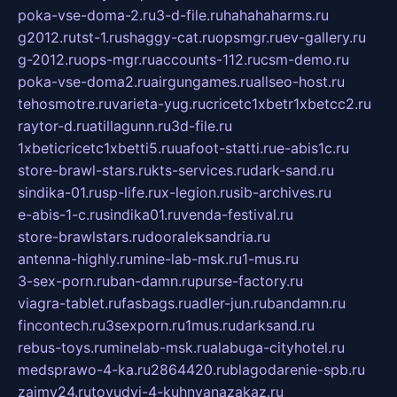
poka-vse-doma-2.ru
3-d-file.ru
hahahaharms.ru
g2012.ru
tst-1.ru
shaggy-cat.ru
opsmgr.ru
ev-gallery.ru
g-2012.ru
ops-mgr.ru
accounts-112.ru
csm-demo.ru
poka-vse-doma2.ru
airgungames.ru
allseo-host.ru
tehosmotre.ru
varieta-yug.ru
cricetc1xbetr1xbetcc2.ru
raytor-d.ru
atillagunn.ru
3d-file.ru
1xbeticricetc1xbetti5.ru
uafoot-statti.ru
e-abis1c.ru
store-brawl-stars.ru
kts-services.ru
dark-sand.ru
sindika-01.ru
sp-life.ru
x-legion.ru
sib-archives.ru
e-abis-1-c.ru
sindika01.ru
venda-festival.ru
store-brawlstars.ru
dooraleksandria.ru
antenna-highly.ru
mine-lab-msk.ru
1-mus.ru
3-sex-porn.ru
ban-damn.ru
purse-factory.ru
viagra-tablet.ru
fasbags.ru
adler-jun.ru
bandamn.ru
fincontech.ru
3sexporn.ru
1mus.ru
darksand.ru
rebus-toys.ru
minelab-msk.ru
alabuga-cityhotel.ru
medsprawo-4-ka.ru
2864420.ru
blagodarenie-spb.ru
zajmy24.ru
tovudyi-4-kuhnyanazakaz.ru