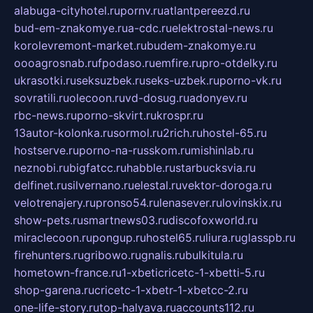
alabuga-cityhotel.ru
pornv.ru
atlantpereezd.ru
bud-em-znakomye.ru
a-cdc.ru
elektrostal-news.ru
korolevremont-market.ru
budem-znakomye.ru
oooagrosnab.ru
fpodaso.ru
emfire.ru
pro-otdelky.ru
ukrasotki.ru
seksuzbek.ru
seks-uzbek.ru
porno-vk.ru
sovratili.ru
olecoon.ru
vd-dosug.ru
adonyev.ru
rbc-news.ru
porno-skvirt.ru
krospr.ru
13autor-kolonka.ru
sormol.ru
2rich.ru
hostel-65.ru
hostserve.ru
porno-na-russkom.ru
mishinlab.ru
neznobi.ru
bigfatcc.ru
habble.ru
starbucksvia.ru
delfinet.ru
silvernano.ru
elestal.ru
vektor-doroga.ru
velotrenajery.ru
pronso54.ru
lenasever.ru
lovinskix.ru
show-pets.ru
smartnews03.ru
discofoxworld.ru
miraclecoon.ru
pongup.ru
hostel65.ru
liura.ru
glasspb.ru
firehunters.ru
gribowo.ru
gnalis.ru
bulkitula.ru
hometown-france.ru
1-xbeticricetc-1-xbetti-5.ru
shop-garena.ru
cricetc-1-xbetr-1-xbetcc-2.ru
one-life-story.ru
top-halyava.ru
accounts112.ru