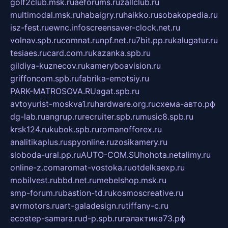
golf2club.msk.ru
aeforums.ru
zallclub.ru
multimodal.msk.ru
habaigry.ru
haikko.ru
sobakopedia.ru
isz-fest.ru
ewnc.info
screensaver-clock.net.ru
volnav.spb.ru
comnat.ru
npf.net.ru
7bit.pp.ru
kalugatur.ru
tesiaes.ru
card.com.ru
kazanka.spb.ru
gildiya-kuznecov.ru
kameryboavision.ru
griffoncom.spb.ru
fabrika-emotsiy.ru
PARK-MATROSOVA.RU
agat.spb.ru
avtoyurist-moskva1.ru
hardware.org.ru
схема-авто.рф
dg-lab.ru
angrup.ru
recruiter.spb.ru
music8.spb.ru
krsk124.ru
kubok.spb.ru
romanofforex.ru
analitikaplus.ru
spyonline.ru
zosikamery.ru
sloboda-ural.pp.ru
AUTO-COM.SU
hohota.net
alimy.ru
online-z.com
aromat-vostoka.ru
otdelkaexp.ru
mobilvest.ru
bbd.net.ru
mebelshop.msk.ru
smp-forum.ru
bastion-td.ru
kosmoscreative.ru
avrmotors.ru
art-galadesign.ru
tiffany-c.ru
ecostep-samara.ru
d-p.spb.ru
галактика73.рф