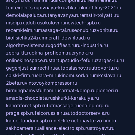
arkrym.ru
kristinita.ru
dircomputer.ru
healthenter.ru
textexperts.ru
pivnaya-kruzhka.ru
kinofilmy-2021.ru
demolalapaluza.ru
tanyavanya.ru
remstir-tolyatti.ru
msdip.ru
jdol.ru
sokolovr.ru
newtech-spb.ru
rezemkleim.ru
massage-tai.ru
seonub.ru
zvonitut.ru
biolisichka24.ru
mncraft-download.ru
algoritm-sistema.ru
godflesh.ru
ru-industria.ru
zebra-tlt.ru
okna-proficom.ru
erynok.ru
onlinekinospace.ru
startupstudio-fefu.ru
zarges-ru.ru
gegenjustizunrecht.ru
autobalashov.ru
utrovortu.ru
spiski-firm.ru
elara-m.ru
kinomusorka.ru
mkcslava.ru
2bets.ru
vintovoykompressor.ru
birminghamvsfulham.ru
sarmat-komp.ru
pioneeri.ru
amadis-chocolate.ru
shkurki-karakulya.ru
kanotiforet.spb.ru
tutmassage.ru
ecolog.org.ru
praga.spb.ru
falcorussia.ru
autodoctorservis.ru
kamertondom.spb.ru
net-life.net.ru
avto-vozim.ru
sakhcamera.ru
alliance-electro.spb.ru
stroyavt.ru