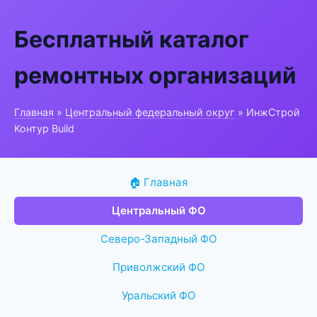
Бесплатный каталог
ремонтных организаций
Главная
»
Центральный федеральный округ
» ИнжСтрой
Контур Build
🏠 Главная
Центральный ФО
Северо-Западный ФО
Приволжский ФО
Уральский ФО