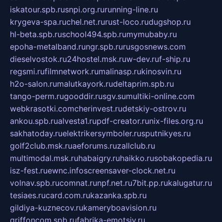
iskatour.spb.ru
snpi.org.ru
running-line.ru
krygeva-spa.ru
chel.net.ru
rust-loco.ru
dugshop.ru
hl-beta.spb.ru
school494.spb.ru
mymubaby.ru
epoha-metalband.ru
ngr.spb.ru
rusgosnews.com
dieselvostok.ru
24hostel.msk.ru
w-dev.ru
f-ship.ru
regsmi.ru
filmnetwork.ru
malinasp.ru
kinosvin.ru
h2o-salon.ru
malutkayork.ru
deltaprim.spb.ru
tango-perm.ru
gooddir.ru
sgv.su
multiki-online.com
webkrasotki.com
cherinvest.ru
detskiy-ostrov.ru
ankou.spb.ru
alvesta1.ru
pdf-creator.ru
nix-files.org.ru
sakhatoday.ru
elektrikersymboler.ru
sputnikyes.ru
golf2club.msk.ru
aeforums.ru
zallclub.ru
multimodal.msk.ru
habaigry.ru
haikko.ru
sobakopedia.ru
isz-fest.ru
ewnc.info
screensaver-clock.net.ru
volnav.spb.ru
comnat.ru
npf.net.ru
7bit.pp.ru
kalugatur.ru
tesiaes.ru
card.com.ru
kazanka.spb.ru
gildiya-kuznecov.ru
kameryboavision.ru
griffoncom.spb.ru
fabrika-emotsiy.ru