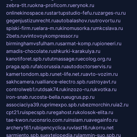
zebra-tlt.ru
okna-proficom.ru
erynok.ru
onlinekinospace.ru
startupstudio-fefu.ru
zarges-ru.ru
gegenjustizunrecht.ru
autobalashov.ru
utrovortu.ru
spiski-firm.ru
elara-m.ru
kinomusorka.ru
mkcslava.ru
2bets.ru
vintovoykompressor.ru
birminghamvsfulham.ru
sarmat-komp.ru
pioneeri.ru
amadis-chocolate.ru
shkurki-karakulya.ru
kanotiforet.spb.ru
tutmassage.ru
ecolog.org.ru
praga.spb.ru
falcorussia.ru
autodoctorservis.ru
kamertondom.spb.ru
net-life.net.ru
avto-vozim.ru
sakhcamera.ru
alliance-electro.spb.ru
stroyavt.ru
controlweb1.ru
tdsak74.ru
kinzozo-ru.ru
kvotka.ru
iron-snab.ru
costa-bella.ru
eugrus.pp.ru
associaciya39.ru
primexpo.spb.ru
bezmorchin.ru
ia2.ru
cpt21.ru
ispecspb.ru
regahost.ru
kolosok-elita.ru
tae-kwon.ru
consrio.com.ru
insiam.ru
avegainfo.ru
archery161.ru
bigencyclica.ru
vlast16.ru
korru.net
sarmiento.spb.su
extelopedia.ru
lammin-suo.spb.ru