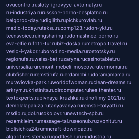
ovucontrol.ru
sloty-igrovyye-avtomaty.ru
ru-industriya.ru
russkoe-porno-besplatno.ru
belgorod-day.ru
digilith.ru
pichkurovlab.ru
medic-today.ru
taksu.ru
comp123.ru
don-ykt.ru
teensvoice.ru
imgsharing.ru
domashnee-porno.ru
eva-elfie.ru
foto-tur.ru
biz-doska.ru
metropoltravel.ru
veslo-i-yakor.ru
borodino-media.ru
rostotsky.ru
regionufa.ru
weiss-bet.ru
zaryna.ru
casinotablet.ru
universalia.ru
remont-mebeli-moscow.ru
termomur.ru
clubfisher.ru
remstirufa.ru
erdamchi.ru
doramamama.ru
muraviovka-park.ru
worldofwoman.ru
clean-dreams.ru
arkrym.ru
kristinita.ru
dircomputer.ru
healthenter.ru
textexperts.ru
pivnaya-kruzhka.ru
kinofilmy-2021.ru
demolalapaluza.ru
tanyavanya.ru
remstir-tolyatti.ru
msdip.ru
jdol.ru
sokolovr.ru
newtech-spb.ru
rezemkleim.ru
massage-tai.ru
seonub.ru
zvonitut.ru
biolisichka24.ru
mncraft-download.ru
algoritm-sistema.ru
godflesh.ru
ru-industria.ru