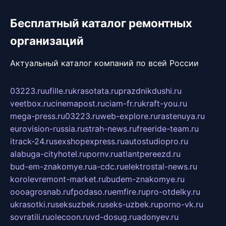
Бесплатный каталог ремонтных
организаций
Актуальный каталог компаний по всей России
03223.ru
ufille.ru
krasotata.ru
prazdnikdushi.ru
veetbox.ru
cinemapost.ru
ciam-fr.ru
kraft-you.ru
mega-press.ru
03223.ru
web-explore.ru
rastenuya.ru
eurovision-russia.ru
strah-news.ru
freeride-team.ru
itrack-24.ru
sexshopexpress.ru
autostudiopro.ru
alabuga-cityhotel.ru
pornv.ru
atlantpereezd.ru
bud-em-znakomye.ru
a-cdc.ru
elektrostal-news.ru
korolevremont-market.ru
budem-znakomye.ru
oooagrosnab.ru
fpodaso.ru
emfire.ru
pro-otdelky.ru
ukrasotki.ru
seksuzbek.ru
seks-uzbek.ru
porno-vk.ru
sovratili.ru
olecoon.ru
vd-dosug.ru
adonyev.ru