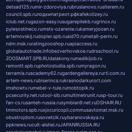
detsad125.ru
mir-zdoroviya.ru
bruslanovo.ru
siterem.ru
council.spb.ru
лодкипатриот.рф
kafekolizey.ru
iclub.net.ru
gazon-easy.ru
sugarepilekb.ru
grinox.ru
pylesostineco.ru
msts-ozarenie.ru
kameryjooan.ru
artemovskij.ru
dopler.spb.ru
aid70.ru
metall-perm.ru
ndm.msk.ru
ratingzooshop.ru
apiaccess.ru
globalautotrade.info
bezverhovskoe.ru
drsschool.ru
ZOOSMART.SPB.RU
dalakony.ru
medikijob.ru
remontt.spb.ru
photostudia.spb.ru
myragon.ru
terramia.ru
academy62.ru
gardengallereya.ru
rti.com.ru
artem-news.ru
biserinca.ru
krasnodarkurort.com
imshowtv.ru
mebel-v-tule.ru
mobtopik.ru
pcsecurity.net.ru
tool-sib.ru
multimetrunit.ru
sp-tour.ru
fan-cs.ru
santeh-russia.ru
symbian9.net.ru
DSHAIR.RU
tmmotors.spb.ru
xjocuricopii.com
musavtomat.msk.ru
obustrojdom.ru
sovetcik.ru
ybaranovskaya.ru
ppknews.ru
cult-alshei.ru
JAPANRUSSIA.RU