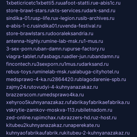
1xbeticricetc1xbetti5.ru
uafoot-statti.ru
e-abis1c.ru
store-brawl-stars.ru
kts-services.ru
dark-sand.ru
sindika-01.ru
sp-life.ru
x-legion.ru
sib-archives.ru
e-abis-1-c.ru
sindika01.ru
venda-festival.ru
store-brawlstars.ru
dooraleksandria.ru
antenna-highly.ru
mine-lab-msk.ru
1-mus.ru
3-sex-porn.ru
ban-damn.ru
purse-factory.ru
viagra-tablet.ru
fasbags.ru
adler-jun.ru
bandamn.ru
fincontech.ru
3sexporn.ru
1mus.ru
darksand.ru
rebus-toys.ru
minelab-msk.ru
alabuga-cityhotel.ru
medsprawo-4-ka.ru
2864420.ru
blagodarenie-spb.ru
zajmy24.ru
tovudyi-4-kuhnyanazakaz.ru
brazzerscom.ru
medsprawo4ka.ru
xehyroo5kuhnyanazakaz.ru
fabrikayfabrikaefabrika.ru
vskrytie-zamkov-moskva-113.ru
biletnadom.ru
zed-online.ru
pimchax.ru
brazzers-hd.ru
z-host.ru
kitubeu2kuhnyanazakaz.ru
naperekate.ru
kuhnyaofabrikaufabrik.ru
kitubeu-2-kuhnyanazakaz.ru