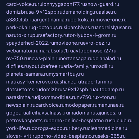
card-voice.ru
rulonnyygazon177.ru
snow-guard.ru
domizbrusa-9x12spb.ru
demaholding.ru
aalse.ru
a380club.ru
argentinamia.ru
perkoka.ru
movie-one.ru
perk-oka.ru
g-octopus.ru
sibarchives.ru
andreislyusar.ru
naruto-x.ru
pursefactory.ru
tor-lyubov-i-grom.ru
spayderhed-2022.ru
movieone.ru
evro-dez.ru
webamator.ru
ma-absolut1.ru
avtopomosch27.ru
nv-750.ru
news-plain.ru
nertansaga.ru
delanalad.ru
dizfiles.ru
youtubefree.ru
aria-family.ru
roadli.ru
planeta-samara.ru
mysmartbuy.ru
matrasy-kemerovo.ru
ashanet.ru
trade-farm.ru
dotcustoms.ru
domizbrusa9x12spb.ru
autodamp.ru
narasimha.ru
djcommodities.ru
nv750.ru
x-ton.ru
newsplain.ru
cardvoice.ru
modopaper.ru
manunae.ru
gbget.ru
alfeihavsalnassr.ru
madoma.ru
tajuncos.ru
petrovkasports.ru
porno-online-besplatno.ru
splclub.ru
york-life.ru
doroga-expo.ru
ribery.ru
cleanmedicine.ru
slovar-ivrit.ru
porno-video-besplatno.ru
seks-365.ru