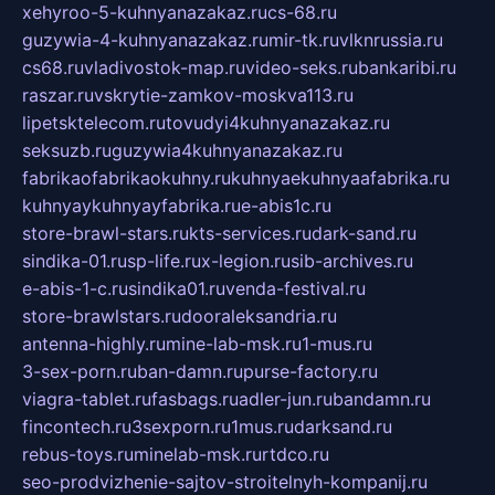
xehyroo-5-kuhnyanazakaz.ru
cs-68.ru
guzywia-4-kuhnyanazakaz.ru
mir-tk.ru
vlknrussia.ru
cs68.ru
vladivostok-map.ru
video-seks.ru
bankaribi.ru
raszar.ru
vskrytie-zamkov-moskva113.ru
lipetsktelecom.ru
tovudyi4kuhnyanazakaz.ru
seksuzb.ru
guzywia4kuhnyanazakaz.ru
fabrikaofabrikaokuhny.ru
kuhnyaekuhnyaafabrika.ru
kuhnyaykuhnyayfabrika.ru
e-abis1c.ru
store-brawl-stars.ru
kts-services.ru
dark-sand.ru
sindika-01.ru
sp-life.ru
x-legion.ru
sib-archives.ru
e-abis-1-c.ru
sindika01.ru
venda-festival.ru
store-brawlstars.ru
dooraleksandria.ru
antenna-highly.ru
mine-lab-msk.ru
1-mus.ru
3-sex-porn.ru
ban-damn.ru
purse-factory.ru
viagra-tablet.ru
fasbags.ru
adler-jun.ru
bandamn.ru
fincontech.ru
3sexporn.ru
1mus.ru
darksand.ru
rebus-toys.ru
minelab-msk.ru
rtdco.ru
seo-prodvizhenie-sajtov-stroitelnyh-kompanij.ru