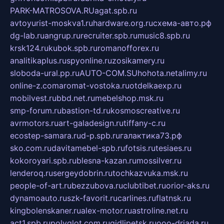
PARK-MATROSOVA.RU
agat.spb.ru
avtoyurist-moskva1.ru
hardware.org.ru
схема-авто.рф
dg-lab.ru
angrup.ru
recruiter.spb.ru
music8.spb.ru
krsk124.ru
kubok.spb.ru
romanofforex.ru
analitikaplus.ru
spyonline.ru
zosikamery.ru
sloboda-ural.pp.ru
AUTO-COM.SU
hohota.net
alimy.ru
online-z.com
aromat-vostoka.ru
otdelkaexp.ru
mobilvest.ru
bbd.net.ru
mebelshop.msk.ru
smp-forum.ru
bastion-td.ru
kosmoscreative.ru
avrmotors.ru
art-galadesign.ru
tiffany-c.ru
ecostep-samara.ru
d-p.spb.ru
галактика73.рф
sko.com.ru
davitamebel-spb.ru
fotsis.ru
tesiaes.ru
kokoroyari.spb.ru
blesna-kazan.ru
mossilver.ru
lenderoq.ru
sergeydobrin.ru
tochkazvuka.msk.ru
people-of-art.ru
bezzubova.ru
clubtibet.ru
orior-aks.ru
dynamoauto.ru
szk-favorit.ru
carlines.ru
flatnsk.ru
kingbolenskaner.ru
alex-motor.ru
astroline.net.ru
act1.spb.ru
polyglot.com.ru
gidlipetsk.ru
ooo-driada.ru