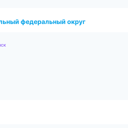
альный федеральный округ
нск