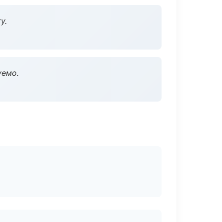
у.
уемо.