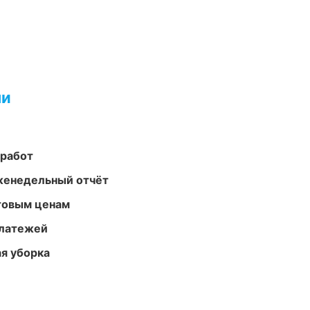
ми
 работ
женедельный отчёт
птовым ценам
платежей
ая уборка