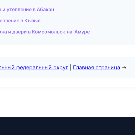
 и утепление в Абакан
епление в Кызыл
на и двери в Комсомольск-на-Амуре
альный федеральный округ
|
Главная страница
→