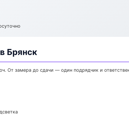
осуточно
в Брянск
ч. От замера до сдачи — один подрядчик и ответстве
одсветка