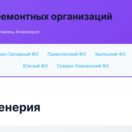
ремонтных организаций
Камень Инженерия
еро-Западный ФО
Приволжский ФО
Уральский ФО
Южный ФО
Северо-Кавказский ФО
енерия