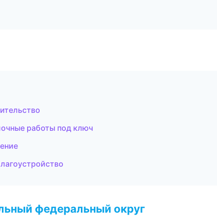
оительство
очные работы под ключ
ление
благоустройство
альный федеральный округ