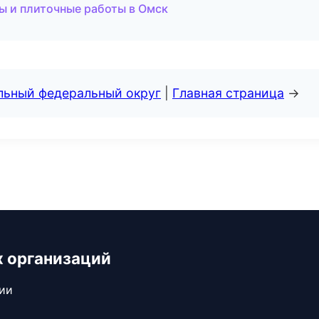
 и плиточные работы в Омск
альный федеральный округ
|
Главная страница
→
х организаций
сии