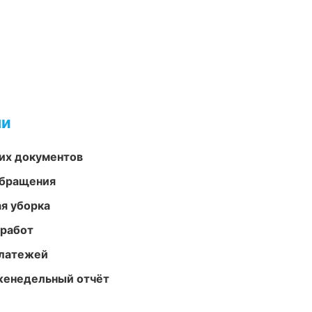
ми
их документов
обращения
ая уборка
 работ
платежей
женедельный отчёт