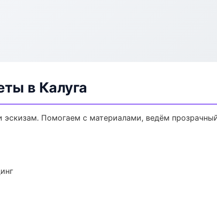
еты в Калуга
и эскизам. Помогаем с материалами, ведём прозрачны
динг