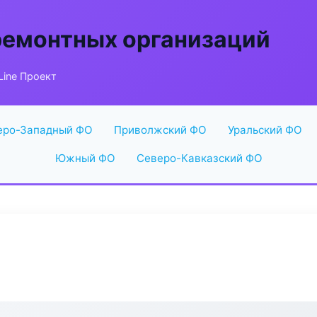
ремонтных организаций
Line Проект
еро-Западный ФО
Приволжский ФО
Уральский ФО
Южный ФО
Северо-Кавказский ФО