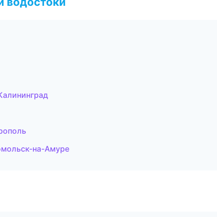
и водостоки
Калининград
рополь
омольск-на-Амуре