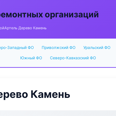
ремонтных организаций
ойАртель Дерево Камень
еро-Западный ФО
Приволжский ФО
Уральский ФО
Южный ФО
Северо-Кавказский ФО
ерево Камень