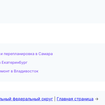
 и перепланировка в Самара
в Екатеринбург
монт в Владивосток
альный федеральный округ
|
Главная страница
→