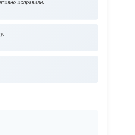
ативно исправили.
у.