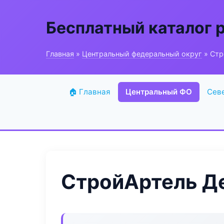
Бесплатный каталог 
Главная
»
Центральный федеральный округ
» Стр
🏠 Главная
Центральный ФО
Сев
СтройАртель Д