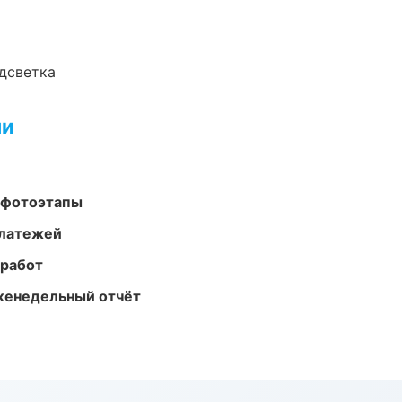
одсветка
ми
 фотоэтапы
платежей
 работ
женедельный отчёт