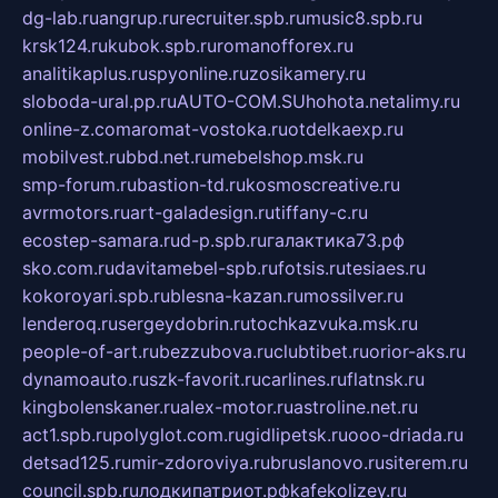
dg-lab.ru
angrup.ru
recruiter.spb.ru
music8.spb.ru
krsk124.ru
kubok.spb.ru
romanofforex.ru
analitikaplus.ru
spyonline.ru
zosikamery.ru
sloboda-ural.pp.ru
AUTO-COM.SU
hohota.net
alimy.ru
online-z.com
aromat-vostoka.ru
otdelkaexp.ru
mobilvest.ru
bbd.net.ru
mebelshop.msk.ru
smp-forum.ru
bastion-td.ru
kosmoscreative.ru
avrmotors.ru
art-galadesign.ru
tiffany-c.ru
ecostep-samara.ru
d-p.spb.ru
галактика73.рф
sko.com.ru
davitamebel-spb.ru
fotsis.ru
tesiaes.ru
kokoroyari.spb.ru
blesna-kazan.ru
mossilver.ru
lenderoq.ru
sergeydobrin.ru
tochkazvuka.msk.ru
people-of-art.ru
bezzubova.ru
clubtibet.ru
orior-aks.ru
dynamoauto.ru
szk-favorit.ru
carlines.ru
flatnsk.ru
kingbolenskaner.ru
alex-motor.ru
astroline.net.ru
act1.spb.ru
polyglot.com.ru
gidlipetsk.ru
ooo-driada.ru
detsad125.ru
mir-zdoroviya.ru
bruslanovo.ru
siterem.ru
council.spb.ru
лодкипатриот.рф
kafekolizey.ru