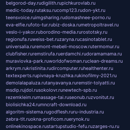
belgorod-day.ru
digilith.ru
pichkurovlab.ru
medic-today.ru
taksu.ru
comp123.ru
don-ykt.ru
teensvoice.ru
imgsharing.ru
domashnee-porno.ru
eva-elfie.ru
foto-tur.ru
biz-doska.ru
metropoltravel.ru
veslo-i-yakor.ru
borodino-media.ru
rostotsky.ru
regionufa.ru
weiss-bet.ru
zaryna.ru
casinotablet.ru
universalia.ru
remont-mebeli-moscow.ru
termomur.ru
clubfisher.ru
remstirufa.ru
erdamchi.ru
doramamama.ru
muraviovka-park.ru
worldofwoman.ru
clean-dreams.ru
arkrym.ru
kristinita.ru
dircomputer.ru
healthenter.ru
textexperts.ru
pivnaya-kruzhka.ru
kinofilmy-2021.ru
demolalapaluza.ru
tanyavanya.ru
remstir-tolyatti.ru
msdip.ru
jdol.ru
sokolovr.ru
newtech-spb.ru
rezemkleim.ru
massage-tai.ru
seonub.ru
zvonitut.ru
biolisichka24.ru
mncraft-download.ru
algoritm-sistema.ru
godflesh.ru
ru-industria.ru
zebra-tlt.ru
okna-proficom.ru
erynok.ru
onlinekinospace.ru
startupstudio-fefu.ru
zarges-ru.ru