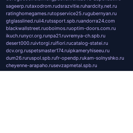
sageerp.ru
taxodrom.ru
dsrazvitie.ru
hardcity.net.ru
ratinghomegames.ru
topservice25.ru
gubernyan.ru
gtglasslined.ru
ii4.ru
tssport.spb.ru
andorra24.com
blackwallstreet.ru
oboimos.ru
optim-doors.com.ru
ikuch.ru
nycr.org.ru
npa21.ru
vremya-ch.spb.ru
desert000.ru
ivtorgi.ru
ifiori.ru
catalog-statei.ru
dcv.org.ru
spetsmaster174.ru
ipkameryhiseeu.ru
dum26.ru
ruspol.spb.ru
fr-opendp.ru
kam-solnyshko.ru
cheyenne-arapaho.ru
sevzapmetal.spb.ru
ted-lapidus.spb.ru
parasite-eliminator.ru
sigma-complete.ru
modernworld.ru
dama-moda.ru
eholot-group.ru
sk-nvkz.ru
DRONGOLD.RU
democratia2.ru
i-farmer.ru
mass-sport.org
jablonex.spb.ru
bookmess.ru
linkword.ru
refineua.com.ru
cs-spec.net.ru
altay-mebel.ru
DNK-THEATRE.RU
mechaniks.spb.ru
ipcamtechage.ru
skosta.ru
a-sun.ru
stroy-ldsp.ru
snowlands.org.ru
childrensshoes.ru
mrlizzy.ru
mebelsofiakrd.ru