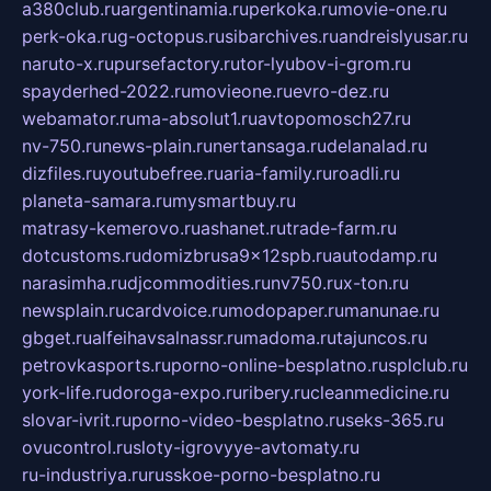
a380club.ru
argentinamia.ru
perkoka.ru
movie-one.ru
perk-oka.ru
g-octopus.ru
sibarchives.ru
andreislyusar.ru
naruto-x.ru
pursefactory.ru
tor-lyubov-i-grom.ru
spayderhed-2022.ru
movieone.ru
evro-dez.ru
webamator.ru
ma-absolut1.ru
avtopomosch27.ru
nv-750.ru
news-plain.ru
nertansaga.ru
delanalad.ru
dizfiles.ru
youtubefree.ru
aria-family.ru
roadli.ru
planeta-samara.ru
mysmartbuy.ru
matrasy-kemerovo.ru
ashanet.ru
trade-farm.ru
dotcustoms.ru
domizbrusa9x12spb.ru
autodamp.ru
narasimha.ru
djcommodities.ru
nv750.ru
x-ton.ru
newsplain.ru
cardvoice.ru
modopaper.ru
manunae.ru
gbget.ru
alfeihavsalnassr.ru
madoma.ru
tajuncos.ru
petrovkasports.ru
porno-online-besplatno.ru
splclub.ru
york-life.ru
doroga-expo.ru
ribery.ru
cleanmedicine.ru
slovar-ivrit.ru
porno-video-besplatno.ru
seks-365.ru
ovucontrol.ru
sloty-igrovyye-avtomaty.ru
ru-industriya.ru
russkoe-porno-besplatno.ru