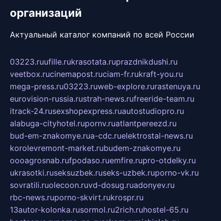
организаций
Актуальный каталог компаний по всей России
03223.ru
ufille.ru
krasotata.ru
prazdnikdushi.ru
veetbox.ru
cinemapost.ru
ciam-fr.ru
kraft-you.ru
mega-press.ru
03223.ru
web-explore.ru
rastenuya.ru
eurovision-russia.ru
strah-news.ru
freeride-team.ru
itrack-24.ru
sexshopexpress.ru
autostudiopro.ru
alabuga-cityhotel.ru
pornv.ru
atlantpereezd.ru
bud-em-znakomye.ru
a-cdc.ru
elektrostal-news.ru
korolevremont-market.ru
budem-znakomye.ru
oooagrosnab.ru
fpodaso.ru
emfire.ru
pro-otdelky.ru
ukrasotki.ru
seksuzbek.ru
seks-uzbek.ru
porno-vk.ru
sovratili.ru
olecoon.ru
vd-dosug.ru
adonyev.ru
rbc-news.ru
porno-skvirt.ru
krospr.ru
13autor-kolonka.ru
sormol.ru
2rich.ru
hostel-65.ru