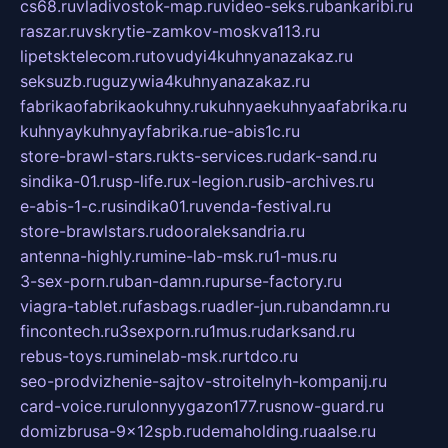
cs68.ru
vladivostok-map.ru
video-seks.ru
bankaribi.ru
raszar.ru
vskrytie-zamkov-moskva113.ru
lipetsktelecom.ru
tovudyi4kuhnyanazakaz.ru
seksuzb.ru
guzywia4kuhnyanazakaz.ru
fabrikaofabrikaokuhny.ru
kuhnyaekuhnyaafabrika.ru
kuhnyaykuhnyayfabrika.ru
e-abis1c.ru
store-brawl-stars.ru
kts-services.ru
dark-sand.ru
sindika-01.ru
sp-life.ru
x-legion.ru
sib-archives.ru
e-abis-1-c.ru
sindika01.ru
venda-festival.ru
store-brawlstars.ru
dooraleksandria.ru
antenna-highly.ru
mine-lab-msk.ru
1-mus.ru
3-sex-porn.ru
ban-damn.ru
purse-factory.ru
viagra-tablet.ru
fasbags.ru
adler-jun.ru
bandamn.ru
fincontech.ru
3sexporn.ru
1mus.ru
darksand.ru
rebus-toys.ru
minelab-msk.ru
rtdco.ru
seo-prodvizhenie-sajtov-stroitelnyh-kompanij.ru
card-voice.ru
rulonnyygazon177.ru
snow-guard.ru
domizbrusa-9x12spb.ru
demaholding.ru
aalse.ru