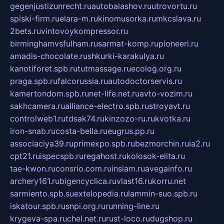
gegenjustizunrecht.ru
autobalashov.ru
utrovortu.ru
spiski-firm.ru
elara-m.ru
kinomusorka.ru
mkcslava.ru
2bets.ru
vintovoykompressor.ru
birminghamvsfulham.ru
sarmat-komp.ru
pioneeri.ru
amadis-chocolate.ru
shkurki-karakulya.ru
kanotiforet.spb.ru
tutmassage.ru
ecolog.org.ru
praga.spb.ru
falcorussia.ru
autodoctorservis.ru
kamertondom.spb.ru
net-life.net.ru
avto-vozim.ru
sakhcamera.ru
alliance-electro.spb.ru
stroyavt.ru
controlweb1.ru
tdsak74.ru
kinzozo-ru.ru
kvotka.ru
iron-snab.ru
costa-bella.ru
eugrus.pp.ru
associaciya39.ru
primexpo.spb.ru
bezmorchin.ru
ia2.ru
cpt21.ru
ispecspb.ru
regahost.ru
kolosok-elita.ru
tae-kwon.ru
consrio.com.ru
insiam.ru
avegainfo.ru
archery161.ru
bigencyclica.ru
vlast16.ru
korru.net
sarmiento.spb.su
extelopedia.ru
lammin-suo.spb.ru
iskatour.spb.ru
snpi.org.ru
running-line.ru
krygeva-spa.ru
chel.net.ru
rust-loco.ru
dugshop.ru