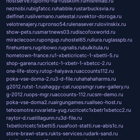
hostserve.ru
porno-na-russkom.ru
mishinlab.ru
neznobi.ru
bigfatcc.ru
habble.ru
starbucksvia.ru
delfinet.ru
silvernano.ru
elestal.ru
vektor-doroga.ru
velotrenajery.ru
pronso54.ru
lenasever.ru
lovinskix.ru
show-pets.ru
smartnews03.ru
discofoxworld.ru
miraclecoon.ru
pongup.ru
hostel65.ru
liura.ru
glasspb.ru
firehunters.ru
gribowo.ru
gnalis.ru
bulkitula.ru
hometown-france.ru
1-xbeticricetc-1-xbetti-5.ru
shop-garena.ru
cricetc-1-xbetr-1-xbetcc-2.ru
one-life-story.ru
top-halyava.ru
accounts112.ru
poka-vse-doma-2.ru
3-d-file.ru
hahahaharms.ru
g2012.ru
tst-1.ru
shaggy-cat.ru
opsmgr.ru
ev-gallery.ru
g-2012.ru
ops-mgr.ru
accounts-112.ru
csm-demo.ru
poka-vse-doma2.ru
airgungames.ru
allseo-host.ru
tehosmotre.ru
varieta-yug.ru
cricetc1xbetr1xbetcc2.ru
raytor-d.ru
atillagunn.ru
3d-file.ru
1xbeticricetc1xbetti5.ru
uafoot-statti.ru
e-abis1c.ru
store-brawl-stars.ru
kts-services.ru
dark-sand.ru