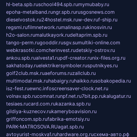
hl-beta.spb.ru
school494.spb.ru
mymubaby.ru
epoha-metalband.ru
ngr.spb.ru
rusgosnews.com
dieselvostok.ru
24hostel.msk.ru
w-dev.ru
f-ship.ru
regsmi.ru
filmnetwork.ru
malinasp.ru
kinosvin.ru
h2o-salon.ru
malutkayork.ru
deltaprim.spb.ru
tango-perm.ru
gooddir.ru
sgv.su
multiki-online.com
webkrasotki.com
cherinvest.ru
detskiy-ostrov.ru
ankou.spb.ru
alvesta1.ru
pdf-creator.ru
nix-files.org.ru
sakhatoday.ru
elektrikersymboler.ru
sputnikyes.ru
golf2club.msk.ru
aeforums.ru
zallclub.ru
multimodal.msk.ru
habaigry.ru
haikko.ru
sobakopedia.ru
isz-fest.ru
ewnc.info
screensaver-clock.net.ru
volnav.spb.ru
comnat.ru
npf.net.ru
7bit.pp.ru
kalugatur.ru
tesiaes.ru
card.com.ru
kazanka.spb.ru
gildiya-kuznecov.ru
kameryboavision.ru
griffoncom.spb.ru
fabrika-emotsiy.ru
PARK-MATROSOVA.RU
agat.spb.ru
avtoyurist-moskva1.ru
hardware.org.ru
схема-авто.рф