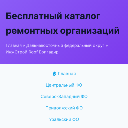
Бесплатный каталог
ремонтных организаций
Главная
»
Дальневосточный федеральный округ
»
ИнжСтрой Roof Бригадир
🏠 Главная
Центральный ФО
Северо-Западный ФО
Приволжский ФО
Уральский ФО