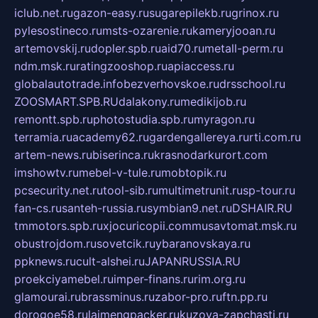
iclub.net.ru
gazon-easy.ru
sugarepilekb.ru
grinox.ru
pylesostineco.ru
msts-ozarenie.ru
kameryjooan.ru
artemovskij.ru
dopler.spb.ru
aid70.ru
metall-perm.ru
ndm.msk.ru
ratingzooshop.ru
apiaccess.ru
globalautotrade.info
bezverhovskoe.ru
drsschool.ru
ZOOSMART.SPB.RU
dalakony.ru
medikijob.ru
remontt.spb.ru
photostudia.spb.ru
myragon.ru
terramia.ru
academy62.ru
gardengallereya.ru
rti.com.ru
artem-news.ru
biserinca.ru
krasnodarkurort.com
imshowtv.ru
mebel-v-tule.ru
mobtopik.ru
pcsecurity.net.ru
tool-sib.ru
multimetrunit.ru
sp-tour.ru
fan-cs.ru
santeh-russia.ru
symbian9.net.ru
DSHAIR.RU
tmmotors.spb.ru
xjocuricopii.com
musavtomat.msk.ru
obustrojdom.ru
sovetcik.ru
ybaranovskaya.ru
ppknews.ru
cult-alshei.ru
JAPANRUSSIA.RU
proekciyamebel.ru
imper-finans.ru
rim.org.ru
glamourai.ru
brassminus.ru
zabor-pro.ru
ftn.pp.ru
dorogoe58.ru
laimengpacker.ru
kuzova-zapchasti.ru