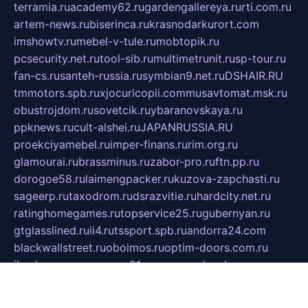
terramia.ru
academy62.ru
gardengallereya.ru
rti.com.ru
artem-news.ru
biserinca.ru
krasnodarkurort.com
imshowtv.ru
mebel-v-tule.ru
mobtopik.ru
pcsecurity.net.ru
tool-sib.ru
multimetrunit.ru
sp-tour.ru
fan-cs.ru
santeh-russia.ru
symbian9.net.ru
DSHAIR.RU
tmmotors.spb.ru
xjocuricopii.com
musavtomat.msk.ru
obustrojdom.ru
sovetcik.ru
ybaranovskaya.ru
ppknews.ru
cult-alshei.ru
JAPANRUSSIA.RU
proekciyamebel.ru
imper-finans.ru
rim.org.ru
glamourai.ru
brassminus.ru
zabor-pro.ru
ftn.pp.ru
dorogoe58.ru
laimengpacker.ru
kuzova-zapchasti.ru
sageerp.ru
taxodrom.ru
dsrazvitie.ru
hardcity.net.ru
ratinghomegames.ru
topservice25.ru
gubernyan.ru
gtglasslined.ru
ii4.ru
tssport.spb.ru
andorra24.com
blackwallstreet.ru
oboimos.ru
optim-doors.com.ru
ikuch.ru
nycr.org.ru
npa21.ru
vremya-ch.spb.ru
desert000.ru
ivtorgi.ru
ifiori.ru
catalog-statei.ru
dcv.org.ru
spetsmaster174.ru
ipkameryhiseeu.ru