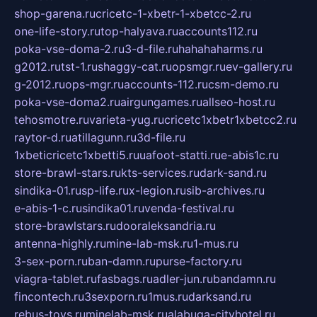
shop-garena.ru
cricetc-1-xbetr-1-xbetcc-2.ru
one-life-story.ru
top-halyava.ru
accounts112.ru
poka-vse-doma-2.ru
3-d-file.ru
hahahaharms.ru
g2012.ru
tst-1.ru
shaggy-cat.ru
opsmgr.ru
ev-gallery.ru
g-2012.ru
ops-mgr.ru
accounts-112.ru
csm-demo.ru
poka-vse-doma2.ru
airgungames.ru
allseo-host.ru
tehosmotre.ru
varieta-yug.ru
cricetc1xbetr1xbetcc2.ru
raytor-d.ru
atillagunn.ru
3d-file.ru
1xbeticricetc1xbetti5.ru
uafoot-statti.ru
e-abis1c.ru
store-brawl-stars.ru
kts-services.ru
dark-sand.ru
sindika-01.ru
sp-life.ru
x-legion.ru
sib-archives.ru
e-abis-1-c.ru
sindika01.ru
venda-festival.ru
store-brawlstars.ru
dooraleksandria.ru
antenna-highly.ru
mine-lab-msk.ru
1-mus.ru
3-sex-porn.ru
ban-damn.ru
purse-factory.ru
viagra-tablet.ru
fasbags.ru
adler-jun.ru
bandamn.ru
fincontech.ru
3sexporn.ru
1mus.ru
darksand.ru
rebus-toys.ru
minelab-msk.ru
alabuga-cityhotel.ru