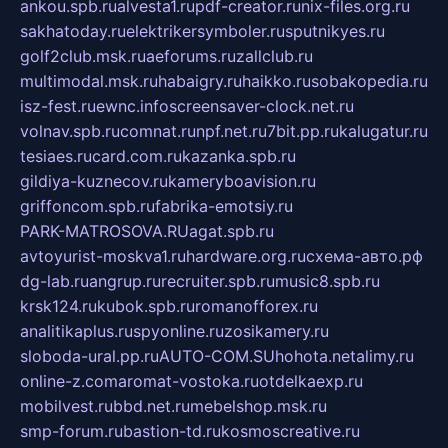
ankou.spb.ru
alvesta1.ru
pdf-creator.ru
nix-files.org.ru
sakhatoday.ru
elektrikersymboler.ru
sputnikyes.ru
golf2club.msk.ru
aeforums.ru
zallclub.ru
multimodal.msk.ru
habaigry.ru
haikko.ru
sobakopedia.ru
isz-fest.ru
ewnc.info
screensaver-clock.net.ru
volnav.spb.ru
comnat.ru
npf.net.ru
7bit.pp.ru
kalugatur.ru
tesiaes.ru
card.com.ru
kazanka.spb.ru
gildiya-kuznecov.ru
kameryboavision.ru
griffoncom.spb.ru
fabrika-emotsiy.ru
PARK-MATROSOVA.RU
agat.spb.ru
avtoyurist-moskva1.ru
hardware.org.ru
схема-авто.рф
dg-lab.ru
angrup.ru
recruiter.spb.ru
music8.spb.ru
krsk124.ru
kubok.spb.ru
romanofforex.ru
analitikaplus.ru
spyonline.ru
zosikamery.ru
sloboda-ural.pp.ru
AUTO-COM.SU
hohota.net
alimy.ru
online-z.com
aromat-vostoka.ru
otdelkaexp.ru
mobilvest.ru
bbd.net.ru
mebelshop.msk.ru
smp-forum.ru
bastion-td.ru
kosmoscreative.ru