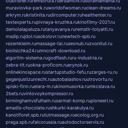
clubfisher.ru
remstirufa.ru
erdamchi.ru
doramamama.ru
muraviovka-park.ru
worldofwoman.ru
clean-dreams.ru
arkrym.ru
kristinita.ru
dircomputer.ru
healthenter.ru
textexperts.ru
pivnaya-kruzhka.ru
kinofilmy-2021.ru
demolalapaluza.ru
tanyavanya.ru
remstir-tolyatti.ru
msdip.ru
jdol.ru
sokolovr.ru
newtech-spb.ru
rezemkleim.ru
massage-tai.ru
seonub.ru
zvonitut.ru
biolisichka24.ru
mncraft-download.ru
algoritm-sistema.ru
godflesh.ru
ru-industria.ru
zebra-tlt.ru
okna-proficom.ru
erynok.ru
onlinekinospace.ru
startupstudio-fefu.ru
zarges-ru.ru
gegenjustizunrecht.ru
autobalashov.ru
utrovortu.ru
spiski-firm.ru
elara-m.ru
kinomusorka.ru
mkcslava.ru
2bets.ru
vintovoykompressor.ru
birminghamvsfulham.ru
sarmat-komp.ru
pioneeri.ru
amadis-chocolate.ru
shkurki-karakulya.ru
kanotiforet.spb.ru
tutmassage.ru
ecolog.org.ru
praga.spb.ru
falcorussia.ru
autodoctorservis.ru