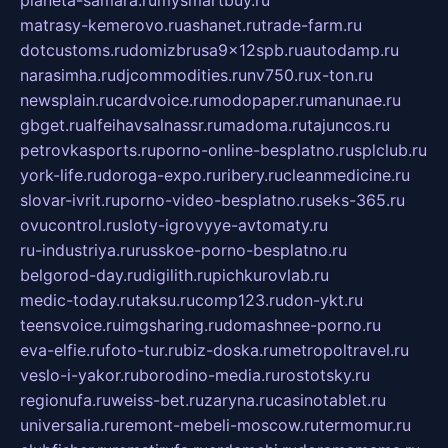
planeta-samara.ru
mysmartbuy.ru
matrasy-kemerovo.ru
ashanet.ru
trade-farm.ru
dotcustoms.ru
domizbrusa9x12spb.ru
autodamp.ru
narasimha.ru
djcommodities.ru
nv750.ru
x-ton.ru
newsplain.ru
cardvoice.ru
modopaper.ru
manunae.ru
gbget.ru
alfeihavsalnassr.ru
madoma.ru
tajuncos.ru
petrovkasports.ru
porno-online-besplatno.ru
splclub.ru
york-life.ru
doroga-expo.ru
ribery.ru
cleanmedicine.ru
slovar-ivrit.ru
porno-video-besplatno.ru
seks-365.ru
ovucontrol.ru
sloty-igrovyye-avtomaty.ru
ru-industriya.ru
russkoe-porno-besplatno.ru
belgorod-day.ru
digilith.ru
pichkurovlab.ru
medic-today.ru
taksu.ru
comp123.ru
don-ykt.ru
teensvoice.ru
imgsharing.ru
domashnee-porno.ru
eva-elfie.ru
foto-tur.ru
biz-doska.ru
metropoltravel.ru
veslo-i-yakor.ru
borodino-media.ru
rostotsky.ru
regionufa.ru
weiss-bet.ru
zaryna.ru
casinotablet.ru
universalia.ru
remont-mebeli-moscow.ru
termomur.ru