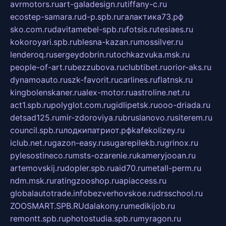
avrmotors.ru
art-galadesign.ru
tiffany-c.ru
ecostep-samara.ru
d-p.spb.ru
галактика73.рф
sko.com.ru
davitamebel-spb.ru
fotsis.ru
tesiaes.ru
kokoroyari.spb.ru
blesna-kazan.ru
mossilver.ru
lenderoq.ru
sergeydobrin.ru
tochkazvuka.msk.ru
people-of-art.ru
bezzubova.ru
clubtibet.ru
orior-aks.ru
dynamoauto.ru
szk-favorit.ru
carlines.ru
flatnsk.ru
kingbolenskaner.ru
alex-motor.ru
astroline.net.ru
act1.spb.ru
polyglot.com.ru
gidlipetsk.ru
ooo-driada.ru
detsad125.ru
mir-zdoroviya.ru
bruslanovo.ru
siterem.ru
council.spb.ru
лодкипатриот.рф
kafekolizey.ru
iclub.net.ru
gazon-easy.ru
sugarepilekb.ru
grinox.ru
pylesostineco.ru
msts-ozarenie.ru
kameryjooan.ru
artemovskij.ru
dopler.spb.ru
aid70.ru
metall-perm.ru
ndm.msk.ru
ratingzooshop.ru
apiaccess.ru
globalautotrade.info
bezverhovskoe.ru
drsschool.ru
ZOOSMART.SPB.RU
dalakony.ru
medikijob.ru
remontt.spb.ru
photostudia.spb.ru
myragon.ru