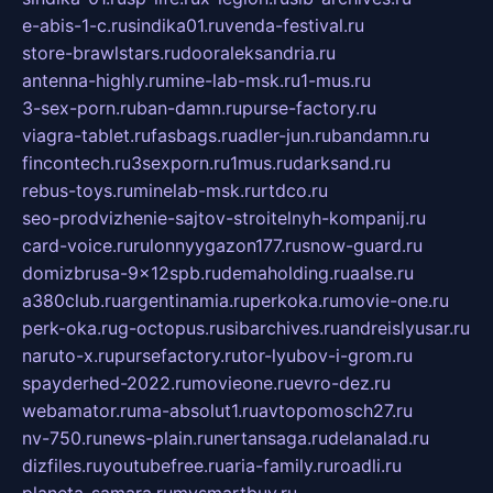
e-abis-1-c.ru
sindika01.ru
venda-festival.ru
store-brawlstars.ru
dooraleksandria.ru
antenna-highly.ru
mine-lab-msk.ru
1-mus.ru
3-sex-porn.ru
ban-damn.ru
purse-factory.ru
viagra-tablet.ru
fasbags.ru
adler-jun.ru
bandamn.ru
fincontech.ru
3sexporn.ru
1mus.ru
darksand.ru
rebus-toys.ru
minelab-msk.ru
rtdco.ru
seo-prodvizhenie-sajtov-stroitelnyh-kompanij.ru
card-voice.ru
rulonnyygazon177.ru
snow-guard.ru
domizbrusa-9x12spb.ru
demaholding.ru
aalse.ru
a380club.ru
argentinamia.ru
perkoka.ru
movie-one.ru
perk-oka.ru
g-octopus.ru
sibarchives.ru
andreislyusar.ru
naruto-x.ru
pursefactory.ru
tor-lyubov-i-grom.ru
spayderhed-2022.ru
movieone.ru
evro-dez.ru
webamator.ru
ma-absolut1.ru
avtopomosch27.ru
nv-750.ru
news-plain.ru
nertansaga.ru
delanalad.ru
dizfiles.ru
youtubefree.ru
aria-family.ru
roadli.ru