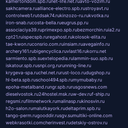
kamertondom.spb.ru
net-life.net.ru
avto-vozim.ru
sakhcamera.ru
alliance-electro.spb.ru
stroyavt.ru
controlweb1.ru
tdsak74.ru
kinzozo-ru.ru
kvotka.ru
iron-snab.ru
costa-bella.ru
eugrus.pp.ru
associaciya39.ru
primexpo.spb.ru
bezmorchin.ru
ia2.ru
cpt21.ru
ispecspb.ru
regahost.ru
kolosok-elita.ru
tae-kwon.ru
consrio.com.ru
insiam.ru
avegainfo.ru
archery161.ru
bigencyclica.ru
vlast16.ru
korru.net
sarmiento.spb.su
extelopedia.ru
lammin-suo.spb.ru
iskatour.spb.ru
snpi.org.ru
running-line.ru
krygeva-spa.ru
chel.net.ru
rust-loco.ru
dugshop.ru
hl-beta.spb.ru
school494.spb.ru
mymubaby.ru
epoha-metalband.ru
ngr.spb.ru
rusgosnews.com
dieselvostok.ru
24hostel.msk.ru
w-dev.ru
f-ship.ru
regsmi.ru
filmnetwork.ru
malinasp.ru
kinosvin.ru
h2o-salon.ru
malutkayork.ru
deltaprim.spb.ru
tango-perm.ru
gooddir.ru
sgv.su
multiki-online.com
webkrasotki.com
cherinvest.ru
detskiy-ostrov.ru