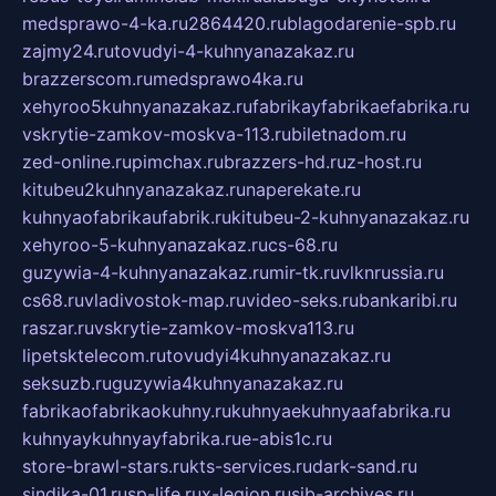
medsprawo-4-ka.ru
2864420.ru
blagodarenie-spb.ru
zajmy24.ru
tovudyi-4-kuhnyanazakaz.ru
brazzerscom.ru
medsprawo4ka.ru
xehyroo5kuhnyanazakaz.ru
fabrikayfabrikaefabrika.ru
vskrytie-zamkov-moskva-113.ru
biletnadom.ru
zed-online.ru
pimchax.ru
brazzers-hd.ru
z-host.ru
kitubeu2kuhnyanazakaz.ru
naperekate.ru
kuhnyaofabrikaufabrik.ru
kitubeu-2-kuhnyanazakaz.ru
xehyroo-5-kuhnyanazakaz.ru
cs-68.ru
guzywia-4-kuhnyanazakaz.ru
mir-tk.ru
vlknrussia.ru
cs68.ru
vladivostok-map.ru
video-seks.ru
bankaribi.ru
raszar.ru
vskrytie-zamkov-moskva113.ru
lipetsktelecom.ru
tovudyi4kuhnyanazakaz.ru
seksuzb.ru
guzywia4kuhnyanazakaz.ru
fabrikaofabrikaokuhny.ru
kuhnyaekuhnyaafabrika.ru
kuhnyaykuhnyayfabrika.ru
e-abis1c.ru
store-brawl-stars.ru
kts-services.ru
dark-sand.ru
sindika-01.ru
sp-life.ru
x-legion.ru
sib-archives.ru