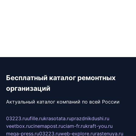
Бесплатный каталог ремонтных
организаций
Актуальный каталог компаний по всей России
03223.ru
ufille.ru
krasotata.ru
prazdnikdushi.ru
veetbox.ru
cinemapost.ru
ciam-fr.ru
kraft-you.ru
mega-press.ru
03223.ru
web-explore.ru
rastenuya.ru