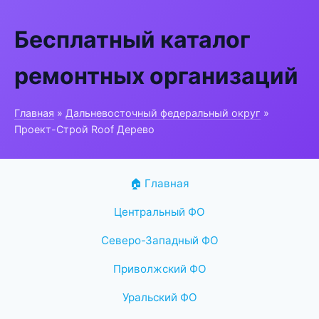
Бесплатный каталог
ремонтных организаций
Главная
»
Дальневосточный федеральный округ
»
Проект-Строй Roof Дерево
🏠 Главная
Центральный ФО
Северо-Западный ФО
Приволжский ФО
Уральский ФО