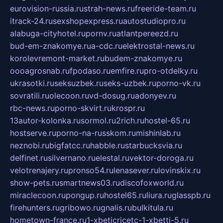
eurovision-russia.ru
strah-news.ru
freeride-team.ru
itrack-24.ru
sexshopexpress.ru
autostudiopro.ru
alabuga-cityhotel.ru
pornv.ru
atlantpereezd.ru
bud-em-znakomye.ru
a-cdc.ru
elektrostal-news.ru
korolevremont-market.ru
budem-znakomye.ru
oooagrosnab.ru
fpodaso.ru
emfire.ru
pro-otdelky.ru
ukrasotki.ru
seksuzbek.ru
seks-uzbek.ru
porno-vk.ru
sovratili.ru
olecoon.ru
vd-dosug.ru
adonyev.ru
rbc-news.ru
porno-skvirt.ru
krospr.ru
13autor-kolonka.ru
sormol.ru
2rich.ru
hostel-65.ru
hostserve.ru
porno-na-russkom.ru
mishinlab.ru
neznobi.ru
bigfatcc.ru
habble.ru
starbucksvia.ru
delfinet.ru
silvernano.ru
elestal.ru
vektor-doroga.ru
velotrenajery.ru
pronso54.ru
lenasever.ru
lovinskix.ru
show-pets.ru
smartnews03.ru
discofoxworld.ru
miraclecoon.ru
pongup.ru
hostel65.ru
liura.ru
glasspb.ru
firehunters.ru
gribowo.ru
gnalis.ru
bulkitula.ru
hometown-france.ru
1-xbeticricetc-1-xbetti-5.ru