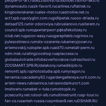
people-of-art.ru
bezzubova.ru
clubtibet.ru
orior-aks.ru
dynamoauto.ru
szk-favorit.ru
carlines.ru
flatnsk.ru
kingbolenskaner.ru
alex-motor.ru
astroline.net.ru
act1.spb.ru
polyglot.com.ru
gidlipetsk.ru
ooo-driada.ru
detsad125.ru
mir-zdoroviya.ru
bruslanovo.ru
siterem.ru
council.spb.ru
лодкипатриот.рф
kafekolizey.ru
iclub.net.ru
gazon-easy.ru
sugarepilekb.ru
grinox.ru
pylesostineco.ru
msts-ozarenie.ru
kameryjooan.ru
artemovskij.ru
dopler.spb.ru
aid70.ru
metall-perm.ru
ndm.msk.ru
ratingzooshop.ru
apiaccess.ru
globalautotrade.info
bezverhovskoe.ru
drsschool.ru
ZOOSMART.SPB.RU
dalakony.ru
medikijob.ru
remontt.spb.ru
photostudia.spb.ru
myragon.ru
terramia.ru
academy62.ru
gardengallereya.ru
rti.com.ru
artem-news.ru
biserinca.ru
krasnodarkurort.com
imshowtv.ru
mebel-v-tule.ru
mobtopik.ru
pcsecurity.net.ru
tool-sib.ru
multimetrunit.ru
sp-tour.ru
fan-cs.ru
santeh-russia.ru
symbian9.net.ru
DSHAIR.RU