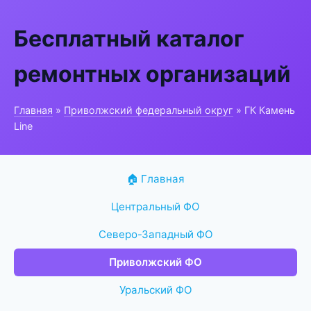
Бесплатный каталог
ремонтных организаций
Главная
»
Приволжский федеральный округ
» ГК Камень
Line
🏠 Главная
Центральный ФО
Северо-Западный ФО
Приволжский ФО
Уральский ФО