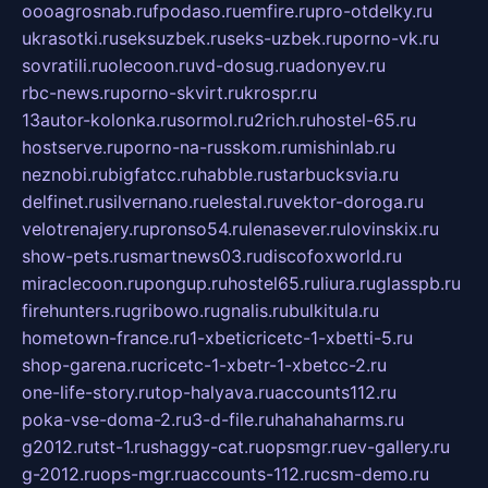
oooagrosnab.ru
fpodaso.ru
emfire.ru
pro-otdelky.ru
ukrasotki.ru
seksuzbek.ru
seks-uzbek.ru
porno-vk.ru
sovratili.ru
olecoon.ru
vd-dosug.ru
adonyev.ru
rbc-news.ru
porno-skvirt.ru
krospr.ru
13autor-kolonka.ru
sormol.ru
2rich.ru
hostel-65.ru
hostserve.ru
porno-na-russkom.ru
mishinlab.ru
neznobi.ru
bigfatcc.ru
habble.ru
starbucksvia.ru
delfinet.ru
silvernano.ru
elestal.ru
vektor-doroga.ru
velotrenajery.ru
pronso54.ru
lenasever.ru
lovinskix.ru
show-pets.ru
smartnews03.ru
discofoxworld.ru
miraclecoon.ru
pongup.ru
hostel65.ru
liura.ru
glasspb.ru
firehunters.ru
gribowo.ru
gnalis.ru
bulkitula.ru
hometown-france.ru
1-xbeticricetc-1-xbetti-5.ru
shop-garena.ru
cricetc-1-xbetr-1-xbetcc-2.ru
one-life-story.ru
top-halyava.ru
accounts112.ru
poka-vse-doma-2.ru
3-d-file.ru
hahahaharms.ru
g2012.ru
tst-1.ru
shaggy-cat.ru
opsmgr.ru
ev-gallery.ru
g-2012.ru
ops-mgr.ru
accounts-112.ru
csm-demo.ru