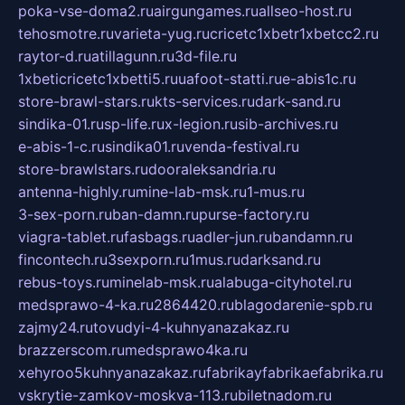
poka-vse-doma2.ru
airgungames.ru
allseo-host.ru
tehosmotre.ru
varieta-yug.ru
cricetc1xbetr1xbetcc2.ru
raytor-d.ru
atillagunn.ru
3d-file.ru
1xbeticricetc1xbetti5.ru
uafoot-statti.ru
e-abis1c.ru
store-brawl-stars.ru
kts-services.ru
dark-sand.ru
sindika-01.ru
sp-life.ru
x-legion.ru
sib-archives.ru
e-abis-1-c.ru
sindika01.ru
venda-festival.ru
store-brawlstars.ru
dooraleksandria.ru
antenna-highly.ru
mine-lab-msk.ru
1-mus.ru
3-sex-porn.ru
ban-damn.ru
purse-factory.ru
viagra-tablet.ru
fasbags.ru
adler-jun.ru
bandamn.ru
fincontech.ru
3sexporn.ru
1mus.ru
darksand.ru
rebus-toys.ru
minelab-msk.ru
alabuga-cityhotel.ru
medsprawo-4-ka.ru
2864420.ru
blagodarenie-spb.ru
zajmy24.ru
tovudyi-4-kuhnyanazakaz.ru
brazzerscom.ru
medsprawo4ka.ru
xehyroo5kuhnyanazakaz.ru
fabrikayfabrikaefabrika.ru
vskrytie-zamkov-moskva-113.ru
biletnadom.ru