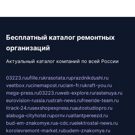
Бесплатный каталог ремонтных
организаций
Актуальный каталог компаний по всей России
03223.ru
ufille.ru
krasotata.ru
prazdnikdushi.ru
veetbox.ru
cinemapost.ru
ciam-fr.ru
kraft-you.ru
mega-press.ru
03223.ru
web-explore.ru
rastenuya.ru
eurovision-russia.ru
strah-news.ru
freeride-team.ru
itrack-24.ru
sexshopexpress.ru
autostudiopro.ru
alabuga-cityhotel.ru
pornv.ru
atlantpereezd.ru
bud-em-znakomye.ru
a-cdc.ru
elektrostal-news.ru
korolevremont-market.ru
budem-znakomye.ru