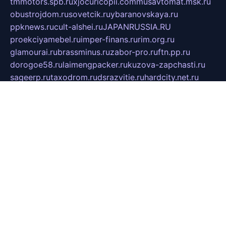
tmmotors.spb.ru
xjocuricopii.com
musavtomat.msk.ru
obustrojdom.ru
sovetcik.ru
ybaranovskaya.ru
ppknews.ru
cult-alshei.ru
JAPANRUSSIA.RU
proekciyamebel.ru
imper-finans.ru
rim.org.ru
glamourai.ru
brassminus.ru
zabor-pro.ru
ftn.pp.ru
dorogoe58.ru
laimengpacker.ru
kuzova-zapchasti.ru
sageerp.ru
taxodrom.ru
dsrazvitie.ru
hardcity.net.ru
ratinghomegames.ru
topservice25.ru
gubernyan.ru
gtglasslined.ru
ii4.ru
tssport.spb.ru
andorra24.com
blackwallstreet.ru
oboimos.ru
optim-doors.com.ru
ikuch.ru
nycr.org.ru
npa21.ru
vremya-ch.spb.ru
desert000.ru
ivtorgi.ru
ifiori.ru
catalog-statei.ru
dcv.org.ru
spetsmaster174.ru
ipkameryhiseeu.ru
dum26.ru
ruspol.spb.ru
fr-opendp.ru
kam-solnyshko.ru
cheyenne-arapaho.ru
sevzapmetal.spb.ru
ted-lapidus.spb.ru
parasite-eliminator.ru
sigma-complete.ru
modernworld.ru
dama-moda.ru
eholot-group.ru
sk-nvkz.ru
DRONGOLD.RU