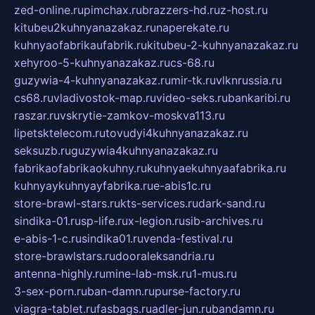
zed-online.ru
pimchax.ru
brazzers-hd.ru
z-host.ru
kitubeu2kuhnyanazakaz.ru
naperekate.ru
kuhnyaofabrikaufabrik.ru
kitubeu-2-kuhnyanazakaz.ru
xehyroo-5-kuhnyanazakaz.ru
cs-68.ru
guzywia-4-kuhnyanazakaz.ru
mir-tk.ru
vlknrussia.ru
cs68.ru
vladivostok-map.ru
video-seks.ru
bankaribi.ru
raszar.ru
vskrytie-zamkov-moskva113.ru
lipetsktelecom.ru
tovudyi4kuhnyanazakaz.ru
seksuzb.ru
guzywia4kuhnyanazakaz.ru
fabrikaofabrikaokuhny.ru
kuhnyaekuhnyaafabrika.ru
kuhnyaykuhnyayfabrika.ru
e-abis1c.ru
store-brawl-stars.ru
kts-services.ru
dark-sand.ru
sindika-01.ru
sp-life.ru
x-legion.ru
sib-archives.ru
e-abis-1-c.ru
sindika01.ru
venda-festival.ru
store-brawlstars.ru
dooraleksandria.ru
antenna-highly.ru
mine-lab-msk.ru
1-mus.ru
3-sex-porn.ru
ban-damn.ru
purse-factory.ru
viagra-tablet.ru
fasbags.ru
adler-jun.ru
bandamn.ru