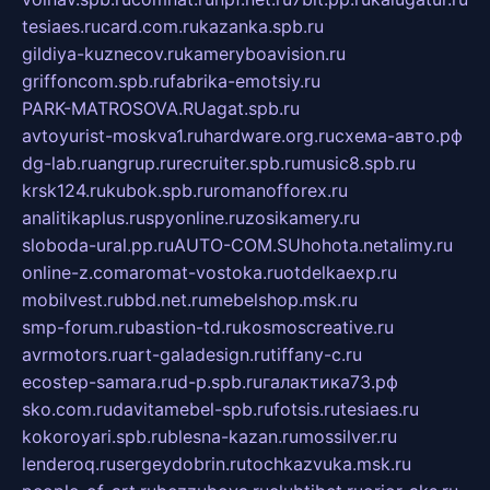
tesiaes.ru
card.com.ru
kazanka.spb.ru
gildiya-kuznecov.ru
kameryboavision.ru
griffoncom.spb.ru
fabrika-emotsiy.ru
PARK-MATROSOVA.RU
agat.spb.ru
avtoyurist-moskva1.ru
hardware.org.ru
схема-авто.рф
dg-lab.ru
angrup.ru
recruiter.spb.ru
music8.spb.ru
krsk124.ru
kubok.spb.ru
romanofforex.ru
analitikaplus.ru
spyonline.ru
zosikamery.ru
sloboda-ural.pp.ru
AUTO-COM.SU
hohota.net
alimy.ru
online-z.com
aromat-vostoka.ru
otdelkaexp.ru
mobilvest.ru
bbd.net.ru
mebelshop.msk.ru
smp-forum.ru
bastion-td.ru
kosmoscreative.ru
avrmotors.ru
art-galadesign.ru
tiffany-c.ru
ecostep-samara.ru
d-p.spb.ru
галактика73.рф
sko.com.ru
davitamebel-spb.ru
fotsis.ru
tesiaes.ru
kokoroyari.spb.ru
blesna-kazan.ru
mossilver.ru
lenderoq.ru
sergeydobrin.ru
tochkazvuka.msk.ru