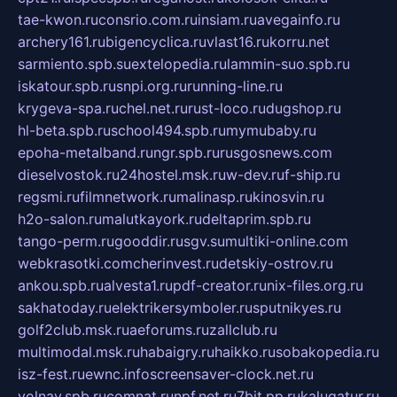
tae-kwon.ru
consrio.com.ru
insiam.ru
avegainfo.ru
archery161.ru
bigencyclica.ru
vlast16.ru
korru.net
sarmiento.spb.su
extelopedia.ru
lammin-suo.spb.ru
iskatour.spb.ru
snpi.org.ru
running-line.ru
krygeva-spa.ru
chel.net.ru
rust-loco.ru
dugshop.ru
hl-beta.spb.ru
school494.spb.ru
mymubaby.ru
epoha-metalband.ru
ngr.spb.ru
rusgosnews.com
dieselvostok.ru
24hostel.msk.ru
w-dev.ru
f-ship.ru
regsmi.ru
filmnetwork.ru
malinasp.ru
kinosvin.ru
h2o-salon.ru
malutkayork.ru
deltaprim.spb.ru
tango-perm.ru
gooddir.ru
sgv.su
multiki-online.com
webkrasotki.com
cherinvest.ru
detskiy-ostrov.ru
ankou.spb.ru
alvesta1.ru
pdf-creator.ru
nix-files.org.ru
sakhatoday.ru
elektrikersymboler.ru
sputnikyes.ru
golf2club.msk.ru
aeforums.ru
zallclub.ru
multimodal.msk.ru
habaigry.ru
haikko.ru
sobakopedia.ru
isz-fest.ru
ewnc.info
screensaver-clock.net.ru
volnav.spb.ru
comnat.ru
npf.net.ru
7bit.pp.ru
kalugatur.ru