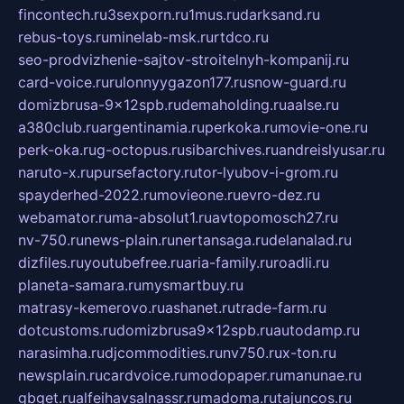
fincontech.ru
3sexporn.ru
1mus.ru
darksand.ru
rebus-toys.ru
minelab-msk.ru
rtdco.ru
seo-prodvizhenie-sajtov-stroitelnyh-kompanij.ru
card-voice.ru
rulonnyygazon177.ru
snow-guard.ru
domizbrusa-9x12spb.ru
demaholding.ru
aalse.ru
a380club.ru
argentinamia.ru
perkoka.ru
movie-one.ru
perk-oka.ru
g-octopus.ru
sibarchives.ru
andreislyusar.ru
naruto-x.ru
pursefactory.ru
tor-lyubov-i-grom.ru
spayderhed-2022.ru
movieone.ru
evro-dez.ru
webamator.ru
ma-absolut1.ru
avtopomosch27.ru
nv-750.ru
news-plain.ru
nertansaga.ru
delanalad.ru
dizfiles.ru
youtubefree.ru
aria-family.ru
roadli.ru
planeta-samara.ru
mysmartbuy.ru
matrasy-kemerovo.ru
ashanet.ru
trade-farm.ru
dotcustoms.ru
domizbrusa9x12spb.ru
autodamp.ru
narasimha.ru
djcommodities.ru
nv750.ru
x-ton.ru
newsplain.ru
cardvoice.ru
modopaper.ru
manunae.ru
gbget.ru
alfeihavsalnassr.ru
madoma.ru
tajuncos.ru