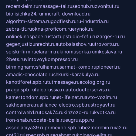
rezemkleim.ru
massage-tai.ru
seonub.ru
zvonitut.ru
biolisichka24.ru
mncraft-download.ru
algoritm-sistema.ru
godflesh.ru
ru-industria.ru
zebra-tlt.ru
okna-proficom.ru
erynok.ru
onlinekinospace.ru
startupstudio-fefu.ru
zarges-ru.ru
gegenjustizunrecht.ru
autobalashov.ru
utrovortu.ru
spiski-firm.ru
elara-m.ru
kinomusorka.ru
mkcslava.ru
2bets.ru
vintovoykompressor.ru
birminghamvsfulham.ru
sarmat-komp.ru
pioneeri.ru
amadis-chocolate.ru
shkurki-karakulya.ru
kanotiforet.spb.ru
tutmassage.ru
ecolog.org.ru
praga.spb.ru
falcorussia.ru
autodoctorservis.ru
kamertondom.spb.ru
net-life.net.ru
avto-vozim.ru
sakhcamera.ru
alliance-electro.spb.ru
stroyavt.ru
controlweb1.ru
tdsak74.ru
kinzozo-ru.ru
kvotka.ru
iron-snab.ru
costa-bella.ru
eugrus.pp.ru
associaciya39.ru
primexpo.spb.ru
bezmorchin.ru
ia2.ru
cpt21.ru
ispecspb.ru
regahost.ru
kolosok-elita.ru