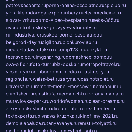
petrovkasports.ru
porno-online-besplatno.ru
splclub.ru
york-life.ru
doroga-expo.ru
ribery.ru
cleanmedicine.ru
slovar-ivrit.ru
porno-video-besplatno.ru
seks-365.ru
ovucontrol.ru
sloty-igrovyye-avtomaty.ru
ru-industriya.ru
russkoe-porno-besplatno.ru
belgorod-day.ru
digilith.ru
pichkurovlab.ru
medic-today.ru
taksu.ru
comp123.ru
don-ykt.ru
teensvoice.ru
imgsharing.ru
domashnee-porno.ru
eva-elfie.ru
foto-tur.ru
biz-doska.ru
metropoltravel.ru
veslo-i-yakor.ru
borodino-media.ru
rostotsky.ru
regionufa.ru
weiss-bet.ru
zaryna.ru
casinotablet.ru
universalia.ru
remont-mebeli-moscow.ru
termomur.ru
clubfisher.ru
remstirufa.ru
erdamchi.ru
doramamama.ru
muraviovka-park.ru
worldofwoman.ru
clean-dreams.ru
arkrym.ru
kristinita.ru
dircomputer.ru
healthenter.ru
textexperts.ru
pivnaya-kruzhka.ru
kinofilmy-2021.ru
demolalapaluza.ru
tanyavanya.ru
remstir-tolyatti.ru
msdip.ru
jdol.ru
sokolovr.ru
newtech-spb.ru