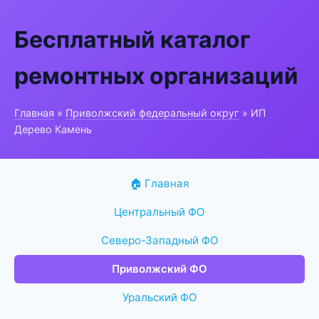
Бесплатный каталог
ремонтных организаций
Главная
»
Приволжский федеральный округ
» ИП
Дерево Камень
🏠 Главная
Центральный ФО
Северо-Западный ФО
Приволжский ФО
Уральский ФО