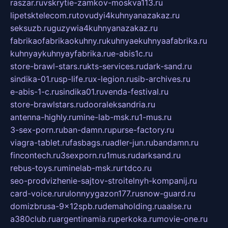
raszar.ru
vskrytie-zamkov-moskva113.ru
lipetsktelecom.ru
tovudyi4kuhnyanazakaz.ru
seksuzb.ru
guzywia4kuhnyanazakaz.ru
fabrikaofabrikaokuhny.ru
kuhnyaekuhnyaafabrika.ru
kuhnyaykuhnyayfabrika.ru
e-abis1c.ru
store-brawl-stars.ru
kts-services.ru
dark-sand.ru
sindika-01.ru
sp-life.ru
x-legion.ru
sib-archives.ru
e-abis-1-c.ru
sindika01.ru
venda-festival.ru
store-brawlstars.ru
dooraleksandria.ru
antenna-highly.ru
mine-lab-msk.ru
1-mus.ru
3-sex-porn.ru
ban-damn.ru
purse-factory.ru
viagra-tablet.ru
fasbags.ru
adler-jun.ru
bandamn.ru
fincontech.ru
3sexporn.ru
1mus.ru
darksand.ru
rebus-toys.ru
minelab-msk.ru
rtdco.ru
seo-prodvizhenie-sajtov-stroitelnyh-kompanij.ru
card-voice.ru
rulonnyygazon177.ru
snow-guard.ru
domizbrusa-9x12spb.ru
demaholding.ru
aalse.ru
a380club.ru
argentinamia.ru
perkoka.ru
movie-one.ru