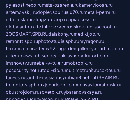
pylesostineco.ru
msts-ozarenie.ru
kameryjooan.ru
artemovskij.ru
dopler.spb.ru
aid70.ru
metall-perm.ru
ndm.msk.ru
ratingzooshop.ru
apiaccess.ru
globalautotrade.info
bezverhovskoe.ru
drsschool.ru
ZOOSMART.SPB.RU
dalakony.ru
medikijob.ru
remontt.spb.ru
photostudia.spb.ru
myragon.ru
terramia.ru
academy62.ru
gardengallereya.ru
rti.com.ru
artem-news.ru
biserinca.ru
krasnodarkurort.com
imshowtv.ru
mebel-v-tule.ru
mobtopik.ru
pcsecurity.net.ru
tool-sib.ru
multimetrunit.ru
sp-tour.ru
fan-cs.ru
santeh-russia.ru
symbian9.net.ru
DSHAIR.RU
tmmotors.spb.ru
xjocuricopii.com
musavtomat.msk.ru
obustrojdom.ru
sovetcik.ru
ybaranovskaya.ru
ppknews.ru
cult-alshei.ru
JAPANRUSSIA.RU
proekciyamebel.ru
imper-finans.ru
rim.org.ru
glamourai.ru
brassminus.ru
zabor-pro.ru
ftn.pp.ru
dorogoe58.ru
laimengpacker.ru
kuzova-zapchasti.ru
sageerp.ru
taxodrom.ru
dsrazvitie.ru
hardcity.net.ru