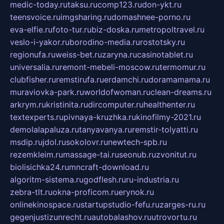
medic-today.ru
taksu.ru
comp123.ru
don-ykt.ru
teensvoice.ru
imgsharing.ru
domashnee-porno.ru
eva-elfie.ru
foto-tur.ru
biz-doska.ru
metropoltravel.ru
veslo-i-yakor.ru
borodino-media.ru
rostotsky.ru
regionufa.ru
weiss-bet.ru
zaryna.ru
casinotablet.ru
universalia.ru
remont-mebeli-moscow.ru
termomur.ru
clubfisher.ru
remstirufa.ru
erdamchi.ru
doramamama.ru
muraviovka-park.ru
worldofwoman.ru
clean-dreams.ru
arkrym.ru
kristinita.ru
dircomputer.ru
healthenter.ru
textexperts.ru
pivnaya-kruzhka.ru
kinofilmy-2021.ru
demolalapaluza.ru
tanyavanya.ru
remstir-tolyatti.ru
msdip.ru
jdol.ru
sokolovr.ru
newtech-spb.ru
rezemkleim.ru
massage-tai.ru
seonub.ru
zvonitut.ru
biolisichka24.ru
mncraft-download.ru
algoritm-sistema.ru
godflesh.ru
ru-industria.ru
zebra-tlt.ru
okna-proficom.ru
erynok.ru
onlinekinospace.ru
startupstudio-fefu.ru
zarges-ru.ru
gegenjustizunrecht.ru
autobalashov.ru
utrovortu.ru