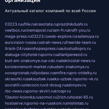
Актуальный каталог компаний по всей России
03223.ru
ufille.ru
krasotata.ru
prazdnikdushi.ru
veetbox.ru
cinemapost.ru
ciam-fr.ru
kraft-you.ru
mega-press.ru
03223.ru
web-explore.ru
rastenuya.ru
eurovision-russia.ru
strah-news.ru
freeride-team.ru
itrack-24.ru
sexshopexpress.ru
autostudiopro.ru
alabuga-cityhotel.ru
pornv.ru
atlantpereezd.ru
bud-em-znakomye.ru
a-cdc.ru
elektrostal-news.ru
korolevremont-market.ru
budem-znakomye.ru
oooagrosnab.ru
fpodaso.ru
emfire.ru
pro-otdelky.ru
ukrasotki.ru
seksuzbek.ru
seks-uzbek.ru
porno-vk.ru
sovratili.ru
olecoon.ru
vd-dosug.ru
adonyev.ru
rbc-news.ru
porno-skvirt.ru
krospr.ru
13autor-kolonka.ru
sormol.ru
2rich.ru
hostel-65.ru
hostserve.ru
porno-na-russkom.ru
mishinlab.ru