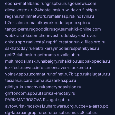
epoha-metalband.ru
ngr.spb.ru
rusgosnews.com
dieselvostok.ru
24hostel.msk.ru
w-dev.ru
f-ship.ru
regsmi.ru
filmnetwork.ru
malinasp.ru
kinosvin.ru
h2o-salon.ru
malutkayork.ru
deltaprim.spb.ru
tango-perm.ru
gooddir.ru
sgv.su
multiki-online.com
webkrasotki.com
cherinvest.ru
detskiy-ostrov.ru
ankou.spb.ru
alvesta1.ru
pdf-creator.ru
nix-files.org.ru
sakhatoday.ru
elektrikersymboler.ru
sputnikyes.ru
golf2club.msk.ru
aeforums.ru
zallclub.ru
multimodal.msk.ru
habaigry.ru
haikko.ru
sobakopedia.ru
isz-fest.ru
ewnc.info
screensaver-clock.net.ru
volnav.spb.ru
comnat.ru
npf.net.ru
7bit.pp.ru
kalugatur.ru
tesiaes.ru
card.com.ru
kazanka.spb.ru
gildiya-kuznecov.ru
kameryboavision.ru
griffoncom.spb.ru
fabrika-emotsiy.ru
PARK-MATROSOVA.RU
agat.spb.ru
avtoyurist-moskva1.ru
hardware.org.ru
схема-авто.рф
dg-lab.ru
angrup.ru
recruiter.spb.ru
music8.spb.ru