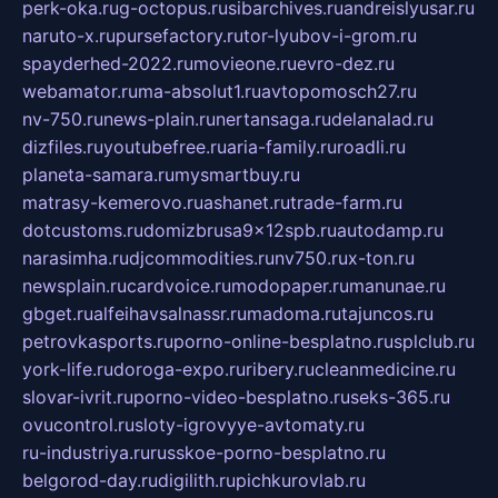
perk-oka.ru
g-octopus.ru
sibarchives.ru
andreislyusar.ru
naruto-x.ru
pursefactory.ru
tor-lyubov-i-grom.ru
spayderhed-2022.ru
movieone.ru
evro-dez.ru
webamator.ru
ma-absolut1.ru
avtopomosch27.ru
nv-750.ru
news-plain.ru
nertansaga.ru
delanalad.ru
dizfiles.ru
youtubefree.ru
aria-family.ru
roadli.ru
planeta-samara.ru
mysmartbuy.ru
matrasy-kemerovo.ru
ashanet.ru
trade-farm.ru
dotcustoms.ru
domizbrusa9x12spb.ru
autodamp.ru
narasimha.ru
djcommodities.ru
nv750.ru
x-ton.ru
newsplain.ru
cardvoice.ru
modopaper.ru
manunae.ru
gbget.ru
alfeihavsalnassr.ru
madoma.ru
tajuncos.ru
petrovkasports.ru
porno-online-besplatno.ru
splclub.ru
york-life.ru
doroga-expo.ru
ribery.ru
cleanmedicine.ru
slovar-ivrit.ru
porno-video-besplatno.ru
seks-365.ru
ovucontrol.ru
sloty-igrovyye-avtomaty.ru
ru-industriya.ru
russkoe-porno-besplatno.ru
belgorod-day.ru
digilith.ru
pichkurovlab.ru