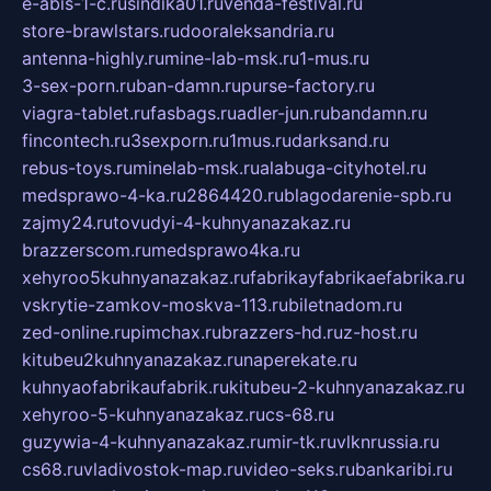
e-abis-1-c.ru
sindika01.ru
venda-festival.ru
store-brawlstars.ru
dooraleksandria.ru
antenna-highly.ru
mine-lab-msk.ru
1-mus.ru
3-sex-porn.ru
ban-damn.ru
purse-factory.ru
viagra-tablet.ru
fasbags.ru
adler-jun.ru
bandamn.ru
fincontech.ru
3sexporn.ru
1mus.ru
darksand.ru
rebus-toys.ru
minelab-msk.ru
alabuga-cityhotel.ru
medsprawo-4-ka.ru
2864420.ru
blagodarenie-spb.ru
zajmy24.ru
tovudyi-4-kuhnyanazakaz.ru
brazzerscom.ru
medsprawo4ka.ru
xehyroo5kuhnyanazakaz.ru
fabrikayfabrikaefabrika.ru
vskrytie-zamkov-moskva-113.ru
biletnadom.ru
zed-online.ru
pimchax.ru
brazzers-hd.ru
z-host.ru
kitubeu2kuhnyanazakaz.ru
naperekate.ru
kuhnyaofabrikaufabrik.ru
kitubeu-2-kuhnyanazakaz.ru
xehyroo-5-kuhnyanazakaz.ru
cs-68.ru
guzywia-4-kuhnyanazakaz.ru
mir-tk.ru
vlknrussia.ru
cs68.ru
vladivostok-map.ru
video-seks.ru
bankaribi.ru