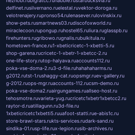
neznobi.ru
bigfatcc.ru
habble.ru
starbucksvia.ru
delfinet.ru
silvernano.ru
elestal.ru
vektor-doroga.ru
velotrenajery.ru
pronso54.ru
lenasever.ru
lovinskix.ru
show-pets.ru
smartnews03.ru
discofoxworld.ru
miraclecoon.ru
pongup.ru
hostel65.ru
liura.ru
glasspb.ru
firehunters.ru
gribowo.ru
gnalis.ru
bulkitula.ru
hometown-france.ru
1-xbeticricetc-1-xbetti-5.ru
shop-garena.ru
cricetc-1-xbetr-1-xbetcc-2.ru
one-life-story.ru
top-halyava.ru
accounts112.ru
poka-vse-doma-2.ru
3-d-file.ru
hahahaharms.ru
g2012.ru
tst-1.ru
shaggy-cat.ru
opsmgr.ru
ev-gallery.ru
g-2012.ru
ops-mgr.ru
accounts-112.ru
csm-demo.ru
poka-vse-doma2.ru
airgungames.ru
allseo-host.ru
tehosmotre.ru
varieta-yug.ru
cricetc1xbetr1xbetcc2.ru
raytor-d.ru
atillagunn.ru
3d-file.ru
1xbeticricetc1xbetti5.ru
uafoot-statti.ru
e-abis1c.ru
store-brawl-stars.ru
kts-services.ru
dark-sand.ru
sindika-01.ru
sp-life.ru
x-legion.ru
sib-archives.ru