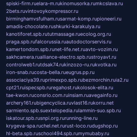
spiski-firm.ru
elara-m.ru
kinomusorka.ru
mkcslava.ru
2bets.ru
vintovoykompressor.ru
birminghamvsfulham.ru
sarmat-komp.ru
pioneeri.ru
amadis-chocolate.ru
shkurki-karakulya.ru
kanotiforet.spb.ru
tutmassage.ru
ecolog.org.ru
praga.spb.ru
falcorussia.ru
autodoctorservis.ru
kamertondom.spb.ru
net-life.net.ru
avto-vozim.ru
sakhcamera.ru
alliance-electro.spb.ru
stroyavt.ru
controlweb1.ru
tdsak74.ru
kinzozo-ru.ru
kvotka.ru
iron-snab.ru
costa-bella.ru
eugrus.pp.ru
associaciya39.ru
primexpo.spb.ru
bezmorchin.ru
ia2.ru
cpt21.ru
ispecspb.ru
regahost.ru
kolosok-elita.ru
tae-kwon.ru
consrio.com.ru
insiam.ru
avegainfo.ru
archery161.ru
bigencyclica.ru
vlast16.ru
korru.net
sarmiento.spb.su
extelopedia.ru
lammin-suo.spb.ru
iskatour.spb.ru
snpi.org.ru
running-line.ru
krygeva-spa.ru
chel.net.ru
rust-loco.ru
dugshop.ru
hl-beta.spb.ru
school494.spb.ru
mymubaby.ru