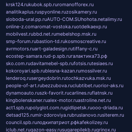
krsk124.ru
kubok.spb.ru
romanofforex.ru
analitikaplus.ru
spyonline.ru
zosikamery.ru
sloboda-ural.pp.ru
AUTO-COM.SU
hohota.net
alimy.ru
online-z.com
aromat-vostoka.ru
otdelkaexp.ru
mobilvest.ru
bbd.net.ru
mebelshop.msk.ru
smp-forum.ru
bastion-td.ru
kosmoscreative.ru
avrmotors.ru
art-galadesign.ru
tiffany-c.ru
ecostep-samara.ru
d-p.spb.ru
галактика73.рф
sko.com.ru
davitamebel-spb.ru
fotsis.ru
tesiaes.ru
kokoroyari.spb.ru
blesna-kazan.ru
mossilver.ru
lenderoq.ru
sergeydobrin.ru
tochkazvuka.msk.ru
people-of-art.ru
bezzubova.ru
clubtibet.ru
orior-aks.ru
dynamoauto.ru
szk-favorit.ru
carlines.ru
flatnsk.ru
kingbolenskaner.ru
alex-motor.ru
astroline.net.ru
act1.spb.ru
polyglot.com.ru
gidlipetsk.ru
ooo-driada.ru
detsad125.ru
mir-zdoroviya.ru
bruslanovo.ru
siterem.ru
council.spb.ru
лодкипатриот.рф
kafekolizey.ru
iclub.net.ru
gazon-easy.ru
sugarepilekb.ru
grinox.ru