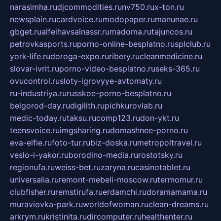
narasimha.ru
djcommodities.ru
nv750.ru
x-ton.ru
newsplain.ru
cardvoice.ru
modopaper.ru
manunae.ru
gbget.ru
alfeihavsalnassr.ru
madoma.ru
tajuncos.ru
petrovkasports.ru
porno-online-besplatno.ru
splclub.ru
york-life.ru
doroga-expo.ru
ribery.ru
cleanmedicine.ru
slovar-ivrit.ru
porno-video-besplatno.ru
seks-365.ru
ovucontrol.ru
sloty-igrovyye-avtomaty.ru
ru-industriya.ru
russkoe-porno-besplatno.ru
belgorod-day.ru
digilith.ru
pichkurovlab.ru
medic-today.ru
taksu.ru
comp123.ru
don-ykt.ru
teensvoice.ru
imgsharing.ru
domashnee-porno.ru
eva-elfie.ru
foto-tur.ru
biz-doska.ru
metropoltravel.ru
veslo-i-yakor.ru
borodino-media.ru
rostotsky.ru
regionufa.ru
weiss-bet.ru
zaryna.ru
casinotablet.ru
universalia.ru
remont-mebeli-moscow.ru
termomur.ru
clubfisher.ru
remstirufa.ru
erdamchi.ru
doramamama.ru
muraviovka-park.ru
worldofwoman.ru
clean-dreams.ru
arkrym.ru
kristinita.ru
dircomputer.ru
healthenter.ru