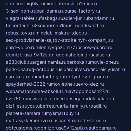
antenna-highly.ru
mine-lab-msk.ru
1-mus.ru
3-sex-porn.ru
ban-damn.ru
purse-factory.ru
viagra-tablet.ru
fasbags.ru
adler-jun.ru
bandamn.ru
fincontech.ru
3sexporn.ru
1mus.ru
darksand.ru
rebus-toys.ru
minelab-msk.ru
rtdco.ru
seo-prodvizhenie-sajtov-stroitelnyh-kompanij.ru
card-voice.ru
rulonnyygazon177.ru
snow-guard.ru
domizbrusa-9x12spb.ru
demaholding.ru
aalse.ru
a380club.ru
argentinamia.ru
perkoka.ru
movie-one.ru
perk-oka.ru
g-octopus.ru
sibarchives.ru
andreislyusar.ru
naruto-x.ru
pursefactory.ru
tor-lyubov-i-grom.ru
spayderhed-2022.ru
movieone.ru
evro-dez.ru
webamator.ru
ma-absolut1.ru
avtopomosch27.ru
nv-750.ru
news-plain.ru
nertansaga.ru
delanalad.ru
dizfiles.ru
youtubefree.ru
aria-family.ru
roadli.ru
planeta-samara.ru
mysmartbuy.ru
matrasy-kemerovo.ru
ashanet.ru
trade-farm.ru
dotcustoms.ru
domizbrusa9x12spb.ru
autodamp.ru