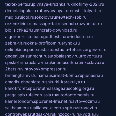
textexperts.ru
pivnaya-kruzhka.ru
kinofilmy-2021.ru
demolalapaluza.ru
tanyavanya.ru
remstir-tolyatti.ru
msdip.ru
jdol.ru
sokolovr.ru
newtech-spb.ru
rezemkleim.ru
massage-tai.ru
seonub.ru
zvonitut.ru
biolisichka24.ru
mncraft-download.ru
algoritm-sistema.ru
godflesh.ru
ru-industria.ru
zebra-tlt.ru
okna-proficom.ru
erynok.ru
onlinekinospace.ru
startupstudio-fefu.ru
zarges-ru.ru
gegenjustizunrecht.ru
autobalashov.ru
utrovortu.ru
spiski-firm.ru
elara-m.ru
kinomusorka.ru
mkcslava.ru
2bets.ru
vintovoykompressor.ru
birminghamvsfulham.ru
sarmat-komp.ru
pioneeri.ru
amadis-chocolate.ru
shkurki-karakulya.ru
kanotiforet.spb.ru
tutmassage.ru
ecolog.org.ru
praga.spb.ru
falcorussia.ru
autodoctorservis.ru
kamertondom.spb.ru
net-life.net.ru
avto-vozim.ru
sakhcamera.ru
alliance-electro.spb.ru
stroyavt.ru
controlweb1.ru
tdsak74.ru
kinzozo-ru.ru
kvotka.ru