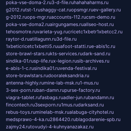
poka-vse-doma-2.ru
3-d-file.ru
hahahaharms.ru
g2012.ru
tst-1.ru
shaggy-cat.ru
opsmgr.ru
ev-gallery.ru
g-2012.ru
ops-mgr.ru
accounts-112.ru
csm-demo.ru
poka-vse-doma2.ru
airgungames.ru
allseo-host.ru
tehosmotre.ru
varieta-yug.ru
cricetc1xbetr1xbetcc2.ru
raytor-d.ru
atillagunn.ru
3d-file.ru
1xbeticricetc1xbetti5.ru
uafoot-statti.ru
e-abis1c.ru
store-brawl-stars.ru
kts-services.ru
dark-sand.ru
sindika-01.ru
sp-life.ru
x-legion.ru
sib-archives.ru
e-abis-1-c.ru
sindika01.ru
venda-festival.ru
store-brawlstars.ru
dooraleksandria.ru
antenna-highly.ru
mine-lab-msk.ru
1-mus.ru
3-sex-porn.ru
ban-damn.ru
purse-factory.ru
viagra-tablet.ru
fasbags.ru
adler-jun.ru
bandamn.ru
fincontech.ru
3sexporn.ru
1mus.ru
darksand.ru
rebus-toys.ru
minelab-msk.ru
alabuga-cityhotel.ru
medsprawo-4-ka.ru
2864420.ru
blagodarenie-spb.ru
zajmy24.ru
tovudyi-4-kuhnyanazakaz.ru