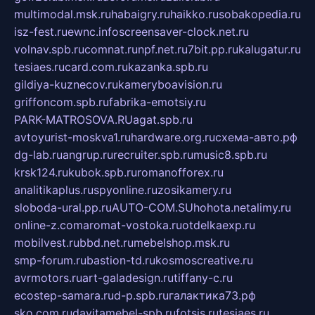
multimodal.msk.ru
habaigry.ru
haikko.ru
sobakopedia.ru
isz-fest.ru
ewnc.info
screensaver-clock.net.ru
volnav.spb.ru
comnat.ru
npf.net.ru
7bit.pp.ru
kalugatur.ru
tesiaes.ru
card.com.ru
kazanka.spb.ru
gildiya-kuznecov.ru
kameryboavision.ru
griffoncom.spb.ru
fabrika-emotsiy.ru
PARK-MATROSOVA.RU
agat.spb.ru
avtoyurist-moskva1.ru
hardware.org.ru
схема-авто.рф
dg-lab.ru
angrup.ru
recruiter.spb.ru
music8.spb.ru
krsk124.ru
kubok.spb.ru
romanofforex.ru
analitikaplus.ru
spyonline.ru
zosikamery.ru
sloboda-ural.pp.ru
AUTO-COM.SU
hohota.net
alimy.ru
online-z.com
aromat-vostoka.ru
otdelkaexp.ru
mobilvest.ru
bbd.net.ru
mebelshop.msk.ru
smp-forum.ru
bastion-td.ru
kosmoscreative.ru
avrmotors.ru
art-galadesign.ru
tiffany-c.ru
ecostep-samara.ru
d-p.spb.ru
галактика73.рф
sko.com.ru
davitamebel-spb.ru
fotsis.ru
tesiaes.ru