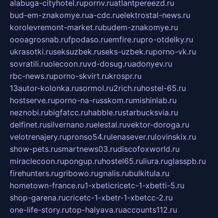
alabuga-cityhotel.ru
pornv.ru
atlantpereezd.ru
bud-em-znakomye.ru
a-cdc.ru
elektrostal-news.ru
korolevremont-market.ru
budem-znakomye.ru
oooagrosnab.ru
fpodaso.ru
emfire.ru
pro-otdelky.ru
ukrasotki.ru
seksuzbek.ru
seks-uzbek.ru
porno-vk.ru
sovratili.ru
olecoon.ru
vd-dosug.ru
adonyev.ru
rbc-news.ru
porno-skvirt.ru
krospr.ru
13autor-kolonka.ru
sormol.ru
2rich.ru
hostel-65.ru
hostserve.ru
porno-na-russkom.ru
mishinlab.ru
neznobi.ru
bigfatcc.ru
habble.ru
starbucksvia.ru
delfinet.ru
silvernano.ru
elestal.ru
vektor-doroga.ru
velotrenajery.ru
pronso54.ru
lenasever.ru
lovinskix.ru
show-pets.ru
smartnews03.ru
discofoxworld.ru
miraclecoon.ru
pongup.ru
hostel65.ru
liura.ru
glasspb.ru
firehunters.ru
gribowo.ru
gnalis.ru
bulkitula.ru
hometown-france.ru
1-xbeticricetc-1-xbetti-5.ru
shop-garena.ru
cricetc-1-xbetr-1-xbetcc-2.ru
one-life-story.ru
top-halyava.ru
accounts112.ru