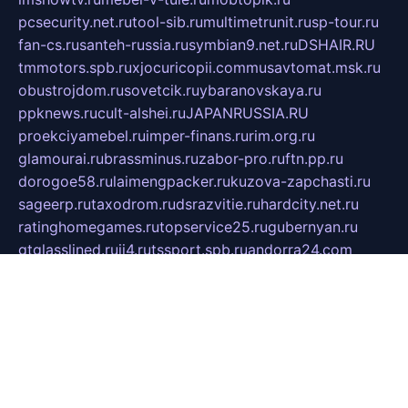
pcsecurity.net.ru
tool-sib.ru
multimetrunit.ru
sp-tour.ru
fan-cs.ru
santeh-russia.ru
symbian9.net.ru
DSHAIR.RU
tmmotors.spb.ru
xjocuricopii.com
musavtomat.msk.ru
obustrojdom.ru
sovetcik.ru
ybaranovskaya.ru
ppknews.ru
cult-alshei.ru
JAPANRUSSIA.RU
proekciyamebel.ru
imper-finans.ru
rim.org.ru
glamourai.ru
brassminus.ru
zabor-pro.ru
ftn.pp.ru
dorogoe58.ru
laimengpacker.ru
kuzova-zapchasti.ru
sageerp.ru
taxodrom.ru
dsrazvitie.ru
hardcity.net.ru
ratinghomegames.ru
topservice25.ru
gubernyan.ru
gtglasslined.ru
ii4.ru
tssport.spb.ru
andorra24.com
blackwallstreet.ru
oboimos.ru
optim-doors.com.ru
ikuch.ru
nycr.org.ru
npa21.ru
vremya-ch.spb.ru
desert000.ru
ivtorgi.ru
ifiori.ru
catalog-statei.ru
dcv.org.ru
spetsmaster174.ru
ipkameryhiseeu.ru
dum26.ru
ruspol.spb.ru
fr-opendp.ru
kam-solnyshko.ru
cheyenne-arapaho.ru
sevzapmetal.spb.ru