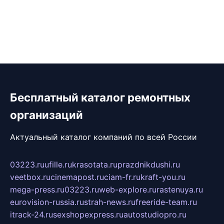
Бесплатный каталог ремонтных
организаций
Актуальный каталог компаний по всей России
03223.ru
ufille.ru
krasotata.ru
prazdnikdushi.ru
veetbox.ru
cinemapost.ru
ciam-fr.ru
kraft-you.ru
mega-press.ru
03223.ru
web-explore.ru
rastenuya.ru
eurovision-russia.ru
strah-news.ru
freeride-team.ru
itrack-24.ru
sexshopexpress.ru
autostudiopro.ru