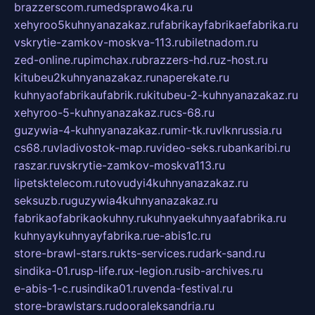
brazzerscom.ru
medsprawo4ka.ru
xehyroo5kuhnyanazakaz.ru
fabrikayfabrikaefabrika.ru
vskrytie-zamkov-moskva-113.ru
biletnadom.ru
zed-online.ru
pimchax.ru
brazzers-hd.ru
z-host.ru
kitubeu2kuhnyanazakaz.ru
naperekate.ru
kuhnyaofabrikaufabrik.ru
kitubeu-2-kuhnyanazakaz.ru
xehyroo-5-kuhnyanazakaz.ru
cs-68.ru
guzywia-4-kuhnyanazakaz.ru
mir-tk.ru
vlknrussia.ru
cs68.ru
vladivostok-map.ru
video-seks.ru
bankaribi.ru
raszar.ru
vskrytie-zamkov-moskva113.ru
lipetsktelecom.ru
tovudyi4kuhnyanazakaz.ru
seksuzb.ru
guzywia4kuhnyanazakaz.ru
fabrikaofabrikaokuhny.ru
kuhnyaekuhnyaafabrika.ru
kuhnyaykuhnyayfabrika.ru
e-abis1c.ru
store-brawl-stars.ru
kts-services.ru
dark-sand.ru
sindika-01.ru
sp-life.ru
x-legion.ru
sib-archives.ru
e-abis-1-c.ru
sindika01.ru
venda-festival.ru
store-brawlstars.ru
dooraleksandria.ru