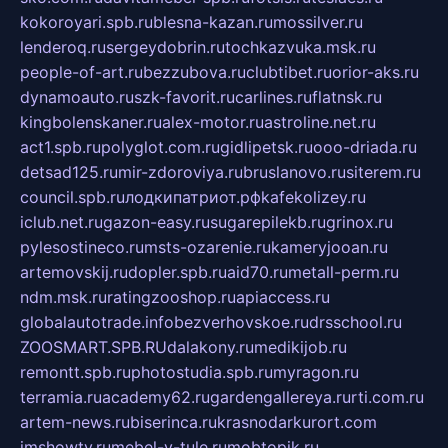
kokoroyari.spb.ru
blesna-kazan.ru
mossilver.ru
lenderoq.ru
sergeydobrin.ru
tochkazvuka.msk.ru
people-of-art.ru
bezzubova.ru
clubtibet.ru
orior-aks.ru
dynamoauto.ru
szk-favorit.ru
carlines.ru
flatnsk.ru
kingbolenskaner.ru
alex-motor.ru
astroline.net.ru
act1.spb.ru
polyglot.com.ru
gidlipetsk.ru
ooo-driada.ru
detsad125.ru
mir-zdoroviya.ru
bruslanovo.ru
siterem.ru
council.spb.ru
лодкипатриот.рф
kafekolizey.ru
iclub.net.ru
gazon-easy.ru
sugarepilekb.ru
grinox.ru
pylesostineco.ru
msts-ozarenie.ru
kameryjooan.ru
artemovskij.ru
dopler.spb.ru
aid70.ru
metall-perm.ru
ndm.msk.ru
ratingzooshop.ru
apiaccess.ru
globalautotrade.info
bezverhovskoe.ru
drsschool.ru
ZOOSMART.SPB.RU
dalakony.ru
medikijob.ru
remontt.spb.ru
photostudia.spb.ru
myragon.ru
terramia.ru
academy62.ru
gardengallereya.ru
rti.com.ru
artem-news.ru
biserinca.ru
krasnodarkurort.com
imshowtv.ru
mebel-v-tule.ru
mobtopik.ru