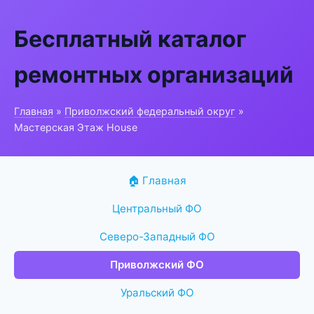
Бесплатный каталог
ремонтных организаций
Главная
»
Приволжский федеральный округ
»
Мастерская Этаж House
🏠 Главная
Центральный ФО
Северо-Западный ФО
Приволжский ФО
Уральский ФО