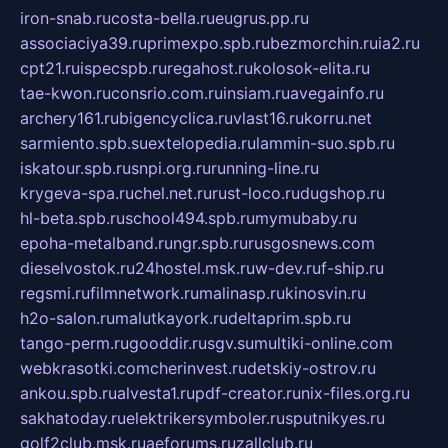
iron-snab.ru
costa-bella.ru
eugrus.pp.ru
associaciya39.ru
primexpo.spb.ru
bezmorchin.ru
ia2.ru
cpt21.ru
ispecspb.ru
regahost.ru
kolosok-elita.ru
tae-kwon.ru
consrio.com.ru
insiam.ru
avegainfo.ru
archery161.ru
bigencyclica.ru
vlast16.ru
korru.net
sarmiento.spb.su
extelopedia.ru
lammin-suo.spb.ru
iskatour.spb.ru
snpi.org.ru
running-line.ru
krygeva-spa.ru
chel.net.ru
rust-loco.ru
dugshop.ru
hl-beta.spb.ru
school494.spb.ru
mymubaby.ru
epoha-metalband.ru
ngr.spb.ru
rusgosnews.com
dieselvostok.ru
24hostel.msk.ru
w-dev.ru
f-ship.ru
regsmi.ru
filmnetwork.ru
malinasp.ru
kinosvin.ru
h2o-salon.ru
malutkayork.ru
deltaprim.spb.ru
tango-perm.ru
gooddir.ru
sgv.su
multiki-online.com
webkrasotki.com
cherinvest.ru
detskiy-ostrov.ru
ankou.spb.ru
alvesta1.ru
pdf-creator.ru
nix-files.org.ru
sakhatoday.ru
elektrikersymboler.ru
sputnikyes.ru
golf2club.msk.ru
aeforums.ru
zallclub.ru