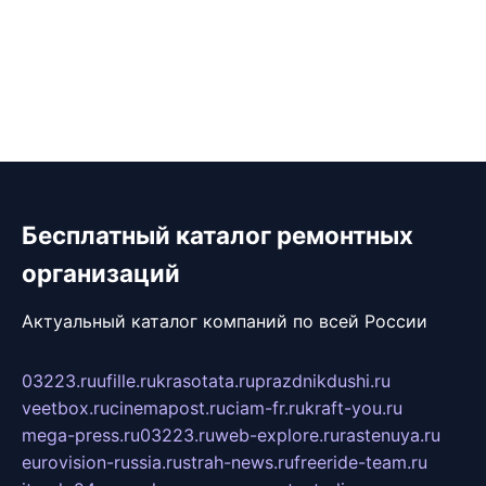
Бесплатный каталог ремонтных
организаций
Актуальный каталог компаний по всей России
03223.ru
ufille.ru
krasotata.ru
prazdnikdushi.ru
veetbox.ru
cinemapost.ru
ciam-fr.ru
kraft-you.ru
mega-press.ru
03223.ru
web-explore.ru
rastenuya.ru
eurovision-russia.ru
strah-news.ru
freeride-team.ru