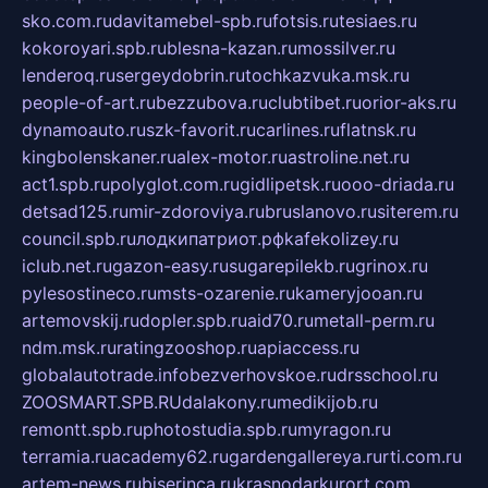
sko.com.ru
davitamebel-spb.ru
fotsis.ru
tesiaes.ru
kokoroyari.spb.ru
blesna-kazan.ru
mossilver.ru
lenderoq.ru
sergeydobrin.ru
tochkazvuka.msk.ru
people-of-art.ru
bezzubova.ru
clubtibet.ru
orior-aks.ru
dynamoauto.ru
szk-favorit.ru
carlines.ru
flatnsk.ru
kingbolenskaner.ru
alex-motor.ru
astroline.net.ru
act1.spb.ru
polyglot.com.ru
gidlipetsk.ru
ooo-driada.ru
detsad125.ru
mir-zdoroviya.ru
bruslanovo.ru
siterem.ru
council.spb.ru
лодкипатриот.рф
kafekolizey.ru
iclub.net.ru
gazon-easy.ru
sugarepilekb.ru
grinox.ru
pylesostineco.ru
msts-ozarenie.ru
kameryjooan.ru
artemovskij.ru
dopler.spb.ru
aid70.ru
metall-perm.ru
ndm.msk.ru
ratingzooshop.ru
apiaccess.ru
globalautotrade.info
bezverhovskoe.ru
drsschool.ru
ZOOSMART.SPB.RU
dalakony.ru
medikijob.ru
remontt.spb.ru
photostudia.spb.ru
myragon.ru
terramia.ru
academy62.ru
gardengallereya.ru
rti.com.ru
artem-news.ru
biserinca.ru
krasnodarkurort.com