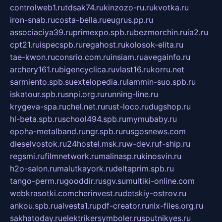
controlweb1.ru
tdsak74.ru
kinzozo-ru.ru
kvotka.ru
iron-snab.ru
costa-bella.ru
eugrus.pp.ru
associaciya39.ru
primexpo.spb.ru
bezmorchin.ru
ia2.ru
cpt21.ru
ispecspb.ru
regahost.ru
kolosok-elita.ru
tae-kwon.ru
consrio.com.ru
insiam.ru
avegainfo.ru
archery161.ru
bigencyclica.ru
vlast16.ru
korru.net
sarmiento.spb.su
extelopedia.ru
lammin-suo.spb.ru
iskatour.spb.ru
snpi.org.ru
running-line.ru
krygeva-spa.ru
chel.net.ru
rust-loco.ru
dugshop.ru
hl-beta.spb.ru
school494.spb.ru
mymubaby.ru
epoha-metalband.ru
ngr.spb.ru
rusgosnews.com
dieselvostok.ru
24hostel.msk.ru
w-dev.ru
f-ship.ru
regsmi.ru
filmnetwork.ru
malinasp.ru
kinosvin.ru
h2o-salon.ru
malutkayork.ru
deltaprim.spb.ru
tango-perm.ru
gooddir.ru
sgv.su
multiki-online.com
webkrasotki.com
cherinvest.ru
detskiy-ostrov.ru
ankou.spb.ru
alvesta1.ru
pdf-creator.ru
nix-files.org.ru
sakhatoday.ru
elektrikersymboler.ru
sputnikyes.ru