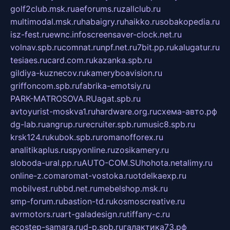
golf2club.msk.ru
aeforums.ru
zallclub.ru
multimodal.msk.ru
habaigry.ru
haikko.ru
sobakopedia.ru
isz-fest.ru
ewnc.info
screensaver-clock.net.ru
volnav.spb.ru
comnat.ru
npf.net.ru
7bit.pp.ru
kalugatur.ru
tesiaes.ru
card.com.ru
kazanka.spb.ru
gildiya-kuznecov.ru
kameryboavision.ru
griffoncom.spb.ru
fabrika-emotsiy.ru
PARK-MATROSOVA.RU
agat.spb.ru
avtoyurist-moskva1.ru
hardware.org.ru
схема-авто.рф
dg-lab.ru
angrup.ru
recruiter.spb.ru
music8.spb.ru
krsk124.ru
kubok.spb.ru
romanofforex.ru
analitikaplus.ru
spyonline.ru
zosikamery.ru
sloboda-ural.pp.ru
AUTO-COM.SU
hohota.net
alimy.ru
online-z.com
aromat-vostoka.ru
otdelkaexp.ru
mobilvest.ru
bbd.net.ru
mebelshop.msk.ru
smp-forum.ru
bastion-td.ru
kosmoscreative.ru
avrmotors.ru
art-galadesign.ru
tiffany-c.ru
ecostep-samara.ru
d-p.spb.ru
галактика73.рф