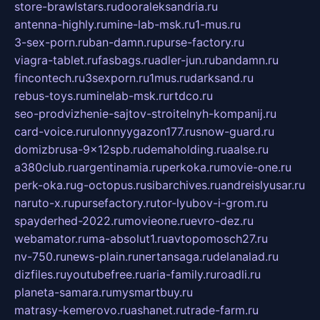
store-brawlstars.ru
dooraleksandria.ru
antenna-highly.ru
mine-lab-msk.ru
1-mus.ru
3-sex-porn.ru
ban-damn.ru
purse-factory.ru
viagra-tablet.ru
fasbags.ru
adler-jun.ru
bandamn.ru
fincontech.ru
3sexporn.ru
1mus.ru
darksand.ru
rebus-toys.ru
minelab-msk.ru
rtdco.ru
seo-prodvizhenie-sajtov-stroitelnyh-kompanij.ru
card-voice.ru
rulonnyygazon177.ru
snow-guard.ru
domizbrusa-9x12spb.ru
demaholding.ru
aalse.ru
a380club.ru
argentinamia.ru
perkoka.ru
movie-one.ru
perk-oka.ru
g-octopus.ru
sibarchives.ru
andreislyusar.ru
naruto-x.ru
pursefactory.ru
tor-lyubov-i-grom.ru
spayderhed-2022.ru
movieone.ru
evro-dez.ru
webamator.ru
ma-absolut1.ru
avtopomosch27.ru
nv-750.ru
news-plain.ru
nertansaga.ru
delanalad.ru
dizfiles.ru
youtubefree.ru
aria-family.ru
roadli.ru
planeta-samara.ru
mysmartbuy.ru
matrasy-kemerovo.ru
ashanet.ru
trade-farm.ru