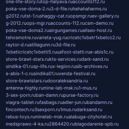
one-life-story.ru
top-halyava.ru
accounts112.ru
poka-vse-doma-2.ru
3-d-file.ru
hahahaharms.ru
g2012.ru
tst-1.ru
shaggy-cat.ru
opsmgr.ru
ev-gallery.ru
g-2012.ru
ops-mgr.ru
accounts-112.ru
csm-demo.ru
poka-vse-doma2.ru
airgungames.ru
allseo-host.ru
tehosmotre.ru
varieta-yug.ru
cricetc1xbetr1xbetcc2.ru
raytor-d.ru
atillagunn.ru
3d-file.ru
1xbeticricetc1xbetti5.ru
uafoot-statti.ru
e-abis1c.ru
store-brawl-stars.ru
kts-services.ru
dark-sand.ru
sindika-01.ru
sp-life.ru
x-legion.ru
sib-archives.ru
e-abis-1-c.ru
sindika01.ru
venda-festival.ru
store-brawlstars.ru
dooraleksandria.ru
antenna-highly.ru
mine-lab-msk.ru
1-mus.ru
3-sex-porn.ru
ban-damn.ru
purse-factory.ru
viagra-tablet.ru
fasbags.ru
adler-jun.ru
bandamn.ru
fincontech.ru
3sexporn.ru
1mus.ru
darksand.ru
rebus-toys.ru
minelab-msk.ru
alabuga-cityhotel.ru
medsprawo-4-ka.ru
2864420.ru
blagodarenie-spb.ru