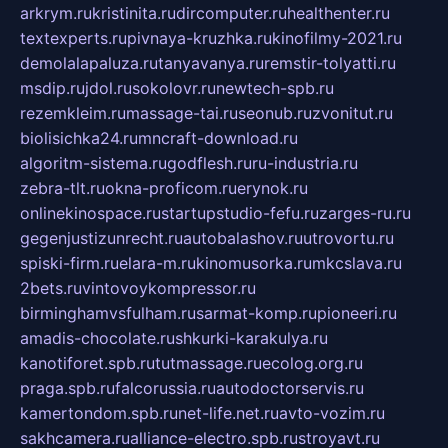
arkrym.ru
kristinita.ru
dircomputer.ru
healthenter.ru
textexperts.ru
pivnaya-kruzhka.ru
kinofilmy-2021.ru
demolalapaluza.ru
tanyavanya.ru
remstir-tolyatti.ru
msdip.ru
jdol.ru
sokolovr.ru
newtech-spb.ru
rezemkleim.ru
massage-tai.ru
seonub.ru
zvonitut.ru
biolisichka24.ru
mncraft-download.ru
algoritm-sistema.ru
godflesh.ru
ru-industria.ru
zebra-tlt.ru
okna-proficom.ru
erynok.ru
onlinekinospace.ru
startupstudio-fefu.ru
zarges-ru.ru
gegenjustizunrecht.ru
autobalashov.ru
utrovortu.ru
spiski-firm.ru
elara-m.ru
kinomusorka.ru
mkcslava.ru
2bets.ru
vintovoykompressor.ru
birminghamvsfulham.ru
sarmat-komp.ru
pioneeri.ru
amadis-chocolate.ru
shkurki-karakulya.ru
kanotiforet.spb.ru
tutmassage.ru
ecolog.org.ru
praga.spb.ru
falcorussia.ru
autodoctorservis.ru
kamertondom.spb.ru
net-life.net.ru
avto-vozim.ru
sakhcamera.ru
alliance-electro.spb.ru
stroyavt.ru