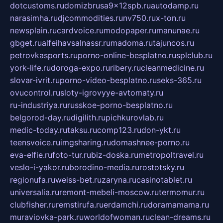
dotcustoms.ru
domizbrusa9x12spb.ru
autodamp.ru
narasimha.ru
djcommodities.ru
nv750.ru
x-ton.ru
newsplain.ru
cardvoice.ru
modopaper.ru
manunae.ru
gbget.ru
alfeihavsalnassr.ru
madoma.ru
tajuncos.ru
petrovkasports.ru
porno-online-besplatno.ru
splclub.ru
york-life.ru
doroga-expo.ru
ribery.ru
cleanmedicine.ru
slovar-ivrit.ru
porno-video-besplatno.ru
seks-365.ru
ovucontrol.ru
sloty-igrovyye-avtomaty.ru
ru-industriya.ru
russkoe-porno-besplatno.ru
belgorod-day.ru
digilith.ru
pichkurovlab.ru
medic-today.ru
taksu.ru
comp123.ru
don-ykt.ru
teensvoice.ru
imgsharing.ru
domashnee-porno.ru
eva-elfie.ru
foto-tur.ru
biz-doska.ru
metropoltravel.ru
veslo-i-yakor.ru
borodino-media.ru
rostotsky.ru
regionufa.ru
weiss-bet.ru
zaryna.ru
casinotablet.ru
universalia.ru
remont-mebeli-moscow.ru
termomur.ru
clubfisher.ru
remstirufa.ru
erdamchi.ru
doramamama.ru
muraviovka-park.ru
worldofwoman.ru
clean-dreams.ru