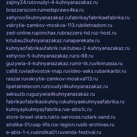
zajmy24.ru
tovudyi-4-kuhnyanazakaz.ru
brazzerscom.ru
medsprawo4ka.ru
xehyroo5kuhnyanazakaz.ru
fabrikayfabrikaefabrika.ru
vskrytie-zamkov-moskva-113.ru
biletnadom.ru
zed-online.ru
pimchax.ru
brazzers-hd.ru
z-host.ru
kitubeu2kuhnyanazakaz.ru
naperekate.ru
kuhnyaofabrikaufabrik.ru
kitubeu-2-kuhnyanazakaz.ru
xehyroo-5-kuhnyanazakaz.ru
cs-68.ru
guzywia-4-kuhnyanazakaz.ru
mir-tk.ru
vlknrussia.ru
cs68.ru
vladivostok-map.ru
video-seks.ru
bankaribi.ru
raszar.ru
vskrytie-zamkov-moskva113.ru
lipetsktelecom.ru
tovudyi4kuhnyanazakaz.ru
seksuzb.ru
guzywia4kuhnyanazakaz.ru
fabrikaofabrikaokuhny.ru
kuhnyaekuhnyaafabrika.ru
kuhnyaykuhnyayfabrika.ru
e-abis1c.ru
store-brawl-stars.ru
kts-services.ru
dark-sand.ru
sindika-01.ru
sp-life.ru
x-legion.ru
sib-archives.ru
e-abis-1-c.ru
sindika01.ru
venda-festival.ru