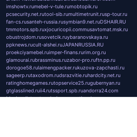
imshowtv.ru
mebel-v-tule.ru
mobtopik.ru
pcsecurity.net.ru
tool-sib.ru
multimetrunit.ru
sp-tour.ru
fan-cs.ru
santeh-russia.ru
symbian9.net.ru
DSHAIR.RU
tmmotors.spb.ru
xjocuricopii.com
musavtomat.msk.ru
obustrojdom.ru
sovetcik.ru
ybaranovskaya.ru
ppknews.ru
cult-alshei.ru
JAPANRUSSIA.RU
proekciyamebel.ru
imper-finans.ru
rim.org.ru
glamourai.ru
brassminus.ru
zabor-pro.ru
ftn.pp.ru
dorogoe58.ru
laimengpacker.ru
kuzova-zapchasti.ru
sageerp.ru
taxodrom.ru
dsrazvitie.ru
hardcity.net.ru
ratinghomegames.ru
topservice25.ru
gubernyan.ru
gtglasslined.ru
ii4.ru
tssport.spb.ru
andorra24.com
blackwallstreet.ru
oboimos.ru
optim-doors.com.ru
ikuch.ru
nycr.org.ru
npa21.ru
vremya-ch.spb.ru
desert000.ru
ivtorgi.ru
ifiori.ru
catalog-statei.ru
dcv.org.ru
spetsmaster174.ru
ipkameryhiseeu.ru
dum26.ru
ruspol.spb.ru
fr-opendp.ru
kam-solnyshko.ru
cheyenne-arapaho.ru
sevzapmetal.spb.ru