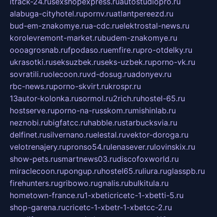
itrack-24.ru
sexshopexpress.ru
autostudiopro.ru
alabuga-cityhotel.ru
pornv.ru
atlantpereezd.ru
bud-em-znakomye.ru
a-cdc.ru
elektrostal-news.ru
korolevremont-market.ru
budem-znakomye.ru
oooagrosnab.ru
fpodaso.ru
emfire.ru
pro-otdelky.ru
ukrasotki.ru
seksuzbek.ru
seks-uzbek.ru
porno-vk.ru
sovratili.ru
olecoon.ru
vd-dosug.ru
adonyev.ru
rbc-news.ru
porno-skvirt.ru
krospr.ru
13autor-kolonka.ru
sormol.ru
2rich.ru
hostel-65.ru
hostserve.ru
porno-na-russkom.ru
mishinlab.ru
neznobi.ru
bigfatcc.ru
habble.ru
starbucksvia.ru
delfinet.ru
silvernano.ru
elestal.ru
vektor-doroga.ru
velotrenajery.ru
pronso54.ru
lenasever.ru
lovinskix.ru
show-pets.ru
smartnews03.ru
discofoxworld.ru
miraclecoon.ru
pongup.ru
hostel65.ru
liura.ru
glasspb.ru
firehunters.ru
gribowo.ru
gnalis.ru
bulkitula.ru
hometown-france.ru
1-xbeticricetc-1-xbetti-5.ru
shop-garena.ru
cricetc-1-xbetr-1-xbetcc-2.ru