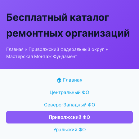
Бесплатный каталог
ремонтных организаций
Главная
»
Приволжский федеральный округ
»
Мастерская Монтаж Фундамент
🏠 Главная
Центральный ФО
Северо-Западный ФО
Приволжский ФО
Уральский ФО