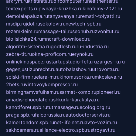
arkrym.ru
kristinita.ru
dircomputer.ru
healthenter.ru
textexperts.ru
pivnaya-kruzhka.ru
kinofilmy-2021.ru
demolalapaluza.ru
tanyavanya.ru
remstir-tolyatti.ru
msdip.ru
jdol.ru
sokolovr.ru
newtech-spb.ru
rezemkleim.ru
massage-tai.ru
seonub.ru
zvonitut.ru
biolisichka24.ru
mncraft-download.ru
algoritm-sistema.ru
godflesh.ru
ru-industria.ru
zebra-tlt.ru
okna-proficom.ru
erynok.ru
onlinekinospace.ru
startupstudio-fefu.ru
zarges-ru.ru
gegenjustizunrecht.ru
autobalashov.ru
utrovortu.ru
spiski-firm.ru
elara-m.ru
kinomusorka.ru
mkcslava.ru
2bets.ru
vintovoykompressor.ru
birminghamvsfulham.ru
sarmat-komp.ru
pioneeri.ru
amadis-chocolate.ru
shkurki-karakulya.ru
kanotiforet.spb.ru
tutmassage.ru
ecolog.org.ru
praga.spb.ru
falcorussia.ru
autodoctorservis.ru
kamertondom.spb.ru
net-life.net.ru
avto-vozim.ru
sakhcamera.ru
alliance-electro.spb.ru
stroyavt.ru