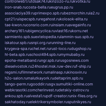
controlweb1.ru
tdsak74.ru
kinzozo-ru.ru
kvotka.ru
iron-snab.ru
costa-bella.ru
eugrus.pp.ru
associaciya39.ru
primexpo.spb.ru
bezmorchin.ru
ia2.ru
cpt21.ru
ispecspb.ru
regahost.ru
kolosok-elita.ru
tae-kwon.ru
consrio.com.ru
insiam.ru
avegainfo.ru
archery161.ru
bigencyclica.ru
vlast16.ru
korru.net
sarmiento.spb.su
extelopedia.ru
lammin-suo.spb.ru
iskatour.spb.ru
snpi.org.ru
running-line.ru
krygeva-spa.ru
chel.net.ru
rust-loco.ru
dugshop.ru
hl-beta.spb.ru
school494.spb.ru
mymubaby.ru
epoha-metalband.ru
ngr.spb.ru
rusgosnews.com
dieselvostok.ru
24hostel.msk.ru
w-dev.ru
f-ship.ru
regsmi.ru
filmnetwork.ru
malinasp.ru
kinosvin.ru
h2o-salon.ru
malutkayork.ru
deltaprim.spb.ru
tango-perm.ru
gooddir.ru
sgv.su
multiki-online.com
webkrasotki.com
cherinvest.ru
detskiy-ostrov.ru
ankou.spb.ru
alvesta1.ru
pdf-creator.ru
nix-files.org.ru
sakhatoday.ru
elektrikersymboler.ru
sputnikyes.ru