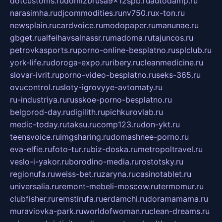
dotcustoms.ru
domizbrusa9x12spb.ru
autodamp.ru
narasimha.ru
djcommodities.ru
nv750.ru
x-ton.ru
newsplain.ru
cardvoice.ru
modopaper.ru
manunae.ru
gbget.ru
alfeihavsalnassr.ru
madoma.ru
tajuncos.ru
petrovkasports.ru
porno-online-besplatno.ru
splclub.ru
york-life.ru
doroga-expo.ru
ribery.ru
cleanmedicine.ru
slovar-ivrit.ru
porno-video-besplatno.ru
seks-365.ru
ovucontrol.ru
sloty-igrovyye-avtomaty.ru
ru-industriya.ru
russkoe-porno-besplatno.ru
belgorod-day.ru
digilith.ru
pichkurovlab.ru
medic-today.ru
taksu.ru
comp123.ru
don-ykt.ru
teensvoice.ru
imgsharing.ru
domashnee-porno.ru
eva-elfie.ru
foto-tur.ru
biz-doska.ru
metropoltravel.ru
veslo-i-yakor.ru
borodino-media.ru
rostotsky.ru
regionufa.ru
weiss-bet.ru
zaryna.ru
casinotablet.ru
universalia.ru
remont-mebeli-moscow.ru
termomur.ru
clubfisher.ru
remstirufa.ru
erdamchi.ru
doramamama.ru
muraviovka-park.ru
worldofwoman.ru
clean-dreams.ru