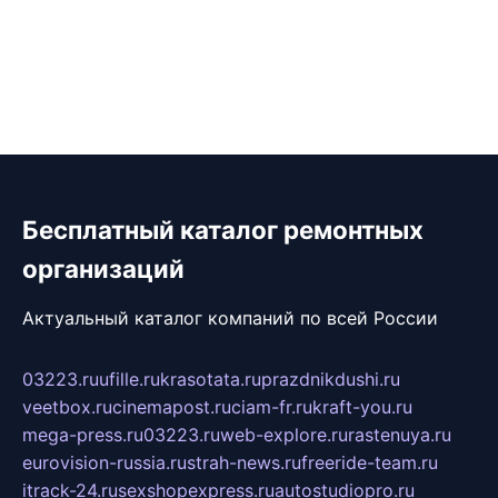
Бесплатный каталог ремонтных
организаций
Актуальный каталог компаний по всей России
03223.ru
ufille.ru
krasotata.ru
prazdnikdushi.ru
veetbox.ru
cinemapost.ru
ciam-fr.ru
kraft-you.ru
mega-press.ru
03223.ru
web-explore.ru
rastenuya.ru
eurovision-russia.ru
strah-news.ru
freeride-team.ru
itrack-24.ru
sexshopexpress.ru
autostudiopro.ru