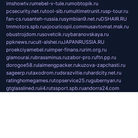
imshowtv.ru
mebel-v-tule.ru
mobtopik.ru
pcsecurity.net.ru
tool-sib.ru
multimetrunit.ru
sp-tour.ru
fan-cs.ru
santeh-russia.ru
symbian9.net.ru
DSHAIR.RU
tmmotors.spb.ru
xjocuricopii.com
musavtomat.msk.ru
obustrojdom.ru
sovetcik.ru
ybaranovskaya.ru
ppknews.ru
cult-alshei.ru
JAPANRUSSIA.RU
proekciyamebel.ru
imper-finans.ru
rim.org.ru
glamourai.ru
brassminus.ru
zabor-pro.ru
ftn.pp.ru
dorogoe58.ru
laimengpacker.ru
kuzova-zapchasti.ru
sageerp.ru
taxodrom.ru
dsrazvitie.ru
hardcity.net.ru
ratinghomegames.ru
topservice25.ru
gubernyan.ru
gtglasslined.ru
ii4.ru
tssport.spb.ru
andorra24.com
blackwallstreet.ru
oboimos.ru
optim-doors.com.ru
ikuch.ru
nycr.org.ru
npa21.ru
vremya-ch.spb.ru
desert000.ru
ivtorgi.ru
ifiori.ru
catalog-statei.ru
dcv.org.ru
spetsmaster174.ru
ipkameryhiseeu.ru
dum26.ru
ruspol.spb.ru
fr-opendp.ru
kam-solnyshko.ru
cheyenne-arapaho.ru
sevzapmetal.spb.ru