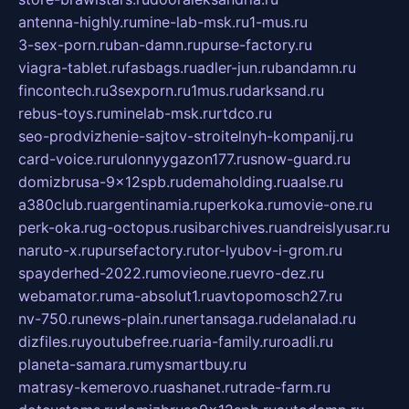
antenna-highly.ru
mine-lab-msk.ru
1-mus.ru
3-sex-porn.ru
ban-damn.ru
purse-factory.ru
viagra-tablet.ru
fasbags.ru
adler-jun.ru
bandamn.ru
fincontech.ru
3sexporn.ru
1mus.ru
darksand.ru
rebus-toys.ru
minelab-msk.ru
rtdco.ru
seo-prodvizhenie-sajtov-stroitelnyh-kompanij.ru
card-voice.ru
rulonnyygazon177.ru
snow-guard.ru
domizbrusa-9x12spb.ru
demaholding.ru
aalse.ru
a380club.ru
argentinamia.ru
perkoka.ru
movie-one.ru
perk-oka.ru
g-octopus.ru
sibarchives.ru
andreislyusar.ru
naruto-x.ru
pursefactory.ru
tor-lyubov-i-grom.ru
spayderhed-2022.ru
movieone.ru
evro-dez.ru
webamator.ru
ma-absolut1.ru
avtopomosch27.ru
nv-750.ru
news-plain.ru
nertansaga.ru
delanalad.ru
dizfiles.ru
youtubefree.ru
aria-family.ru
roadli.ru
planeta-samara.ru
mysmartbuy.ru
matrasy-kemerovo.ru
ashanet.ru
trade-farm.ru