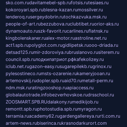
sko.com.ru
davitamebel-spb.ru
fotsis.ru
tesiaes.ru
kokoroyari.spb.ru
blesna-kazan.ru
mossilver.ru
lenderoq.ru
sergeydobrin.ru
tochkazvuka.msk.ru
people-of-art.ru
bezzubova.ru
clubtibet.ru
orior-aks.ru
dynamoauto.ru
szk-favorit.ru
carlines.ru
flatnsk.ru
kingbolenskaner.ru
alex-motor.ru
astroline.net.ru
act1.spb.ru
polyglot.com.ru
gidlipetsk.ru
ooo-driada.ru
detsad125.ru
mir-zdoroviya.ru
bruslanovo.ru
siterem.ru
council.spb.ru
лодкипатриот.рф
kafekolizey.ru
iclub.net.ru
gazon-easy.ru
sugarepilekb.ru
grinox.ru
pylesostineco.ru
msts-ozarenie.ru
kameryjooan.ru
artemovskij.ru
dopler.spb.ru
aid70.ru
metall-perm.ru
ndm.msk.ru
ratingzooshop.ru
apiaccess.ru
globalautotrade.info
bezverhovskoe.ru
drsschool.ru
ZOOSMART.SPB.RU
dalakony.ru
medikijob.ru
remontt.spb.ru
photostudia.spb.ru
myragon.ru
terramia.ru
academy62.ru
gardengallereya.ru
rti.com.ru
artem-news.ru
biserinca.ru
krasnodarkurort.com