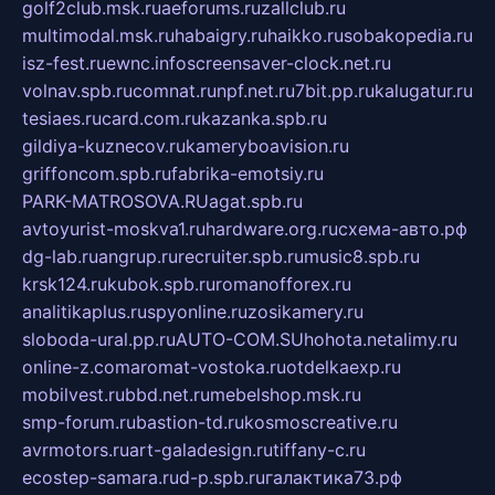
golf2club.msk.ru
aeforums.ru
zallclub.ru
multimodal.msk.ru
habaigry.ru
haikko.ru
sobakopedia.ru
isz-fest.ru
ewnc.info
screensaver-clock.net.ru
volnav.spb.ru
comnat.ru
npf.net.ru
7bit.pp.ru
kalugatur.ru
tesiaes.ru
card.com.ru
kazanka.spb.ru
gildiya-kuznecov.ru
kameryboavision.ru
griffoncom.spb.ru
fabrika-emotsiy.ru
PARK-MATROSOVA.RU
agat.spb.ru
avtoyurist-moskva1.ru
hardware.org.ru
схема-авто.рф
dg-lab.ru
angrup.ru
recruiter.spb.ru
music8.spb.ru
krsk124.ru
kubok.spb.ru
romanofforex.ru
analitikaplus.ru
spyonline.ru
zosikamery.ru
sloboda-ural.pp.ru
AUTO-COM.SU
hohota.net
alimy.ru
online-z.com
aromat-vostoka.ru
otdelkaexp.ru
mobilvest.ru
bbd.net.ru
mebelshop.msk.ru
smp-forum.ru
bastion-td.ru
kosmoscreative.ru
avrmotors.ru
art-galadesign.ru
tiffany-c.ru
ecostep-samara.ru
d-p.spb.ru
галактика73.рф