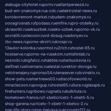
alabuga-cityhotel.ru
pornv.ru
atlantpereezd.ru
bud-em-znakomye.ru
a-cdc.ru
elektrostal-news.ru
korolevremont-market.ru
budem-znakomye.ru
oooagrosnab.ru
fpodaso.ru
emfire.ru
pro-otdelky.ru
ukrasotki.ru
seksuzbek.ru
seks-uzbek.ru
porno-vk.ru
sovratili.ru
olecoon.ru
vd-dosug.ru
adonyev.ru
rbc-news.ru
porno-skvirt.ru
krospr.ru
13autor-kolonka.ru
sormol.ru
2rich.ru
hostel-65.ru
hostserve.ru
porno-na-russkom.ru
mishinlab.ru
neznobi.ru
bigfatcc.ru
habble.ru
starbucksvia.ru
delfinet.ru
silvernano.ru
elestal.ru
vektor-doroga.ru
velotrenajery.ru
pronso54.ru
lenasever.ru
lovinskix.ru
show-pets.ru
smartnews03.ru
discofoxworld.ru
miraclecoon.ru
pongup.ru
hostel65.ru
liura.ru
glasspb.ru
firehunters.ru
gribowo.ru
gnalis.ru
bulkitula.ru
hometown-france.ru
1-xbeticricetc-1-xbetti-5.ru
shop-garena.ru
cricetc-1-xbetr-1-xbetcc-2.ru
one-life-story.ru
top-halyava.ru
accounts112.ru