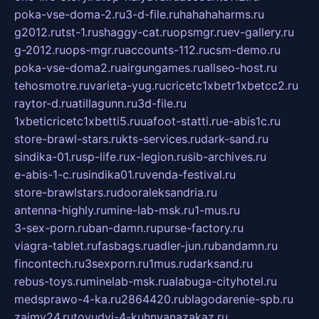
poka-vse-doma-2.ru
3-d-file.ru
hahahaharms.ru
g2012.ru
tst-1.ru
shaggy-cat.ru
opsmgr.ru
ev-gallery.ru
g-2012.ru
ops-mgr.ru
accounts-112.ru
csm-demo.ru
poka-vse-doma2.ru
airgungames.ru
allseo-host.ru
tehosmotre.ru
varieta-yug.ru
cricetc1xbetr1xbetcc2.ru
raytor-d.ru
atillagunn.ru
3d-file.ru
1xbeticricetc1xbetti5.ru
uafoot-statti.ru
e-abis1c.ru
store-brawl-stars.ru
kts-services.ru
dark-sand.ru
sindika-01.ru
sp-life.ru
x-legion.ru
sib-archives.ru
e-abis-1-c.ru
sindika01.ru
venda-festival.ru
store-brawlstars.ru
dooraleksandria.ru
antenna-highly.ru
mine-lab-msk.ru
1-mus.ru
3-sex-porn.ru
ban-damn.ru
purse-factory.ru
viagra-tablet.ru
fasbags.ru
adler-jun.ru
bandamn.ru
fincontech.ru
3sexporn.ru
1mus.ru
darksand.ru
rebus-toys.ru
minelab-msk.ru
alabuga-cityhotel.ru
medsprawo-4-ka.ru
2864420.ru
blagodarenie-spb.ru
zajmy24.ru
tovudyi-4-kuhnyanazakaz.ru