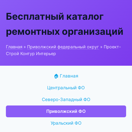
Бесплатный каталог
ремонтных организаций
Главная
»
Приволжский федеральный округ
» Проект-
Строй Контур Интерьер
🏠 Главная
Центральный ФО
Северо-Западный ФО
Приволжский ФО
Уральский ФО