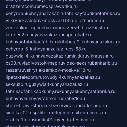
brazzerscom.ru
medsprawo4ka.ru
xehyroo5kuhnyanazakaz.ru
fabrikayfabrikaefabrika.ru
vskrytie-zamkov-moskva-113.ru
biletnadom.ru
zed-online.ru
pimchax.ru
brazzers-hd.ru
z-host.ru
kitubeu2kuhnyanazakaz.ru
naperekate.ru
kuhnyaofabrikaufabrik.ru
kitubeu-2-kuhnyanazakaz.ru
xehyroo-5-kuhnyanazakaz.ru
cs-68.ru
guzywia-4-kuhnyanazakaz.ru
mir-tk.ru
vlknrussia.ru
cs68.ru
vladivostok-map.ru
video-seks.ru
bankaribi.ru
raszar.ru
vskrytie-zamkov-moskva113.ru
lipetsktelecom.ru
tovudyi4kuhnyanazakaz.ru
seksuzb.ru
guzywia4kuhnyanazakaz.ru
fabrikaofabrikaokuhny.ru
kuhnyaekuhnyaafabrika.ru
kuhnyaykuhnyayfabrika.ru
e-abis1c.ru
store-brawl-stars.ru
kts-services.ru
dark-sand.ru
sindika-01.ru
sp-life.ru
x-legion.ru
sib-archives.ru
e-abis-1-c.ru
sindika01.ru
venda-festival.ru
store-brawlstars.ru
dooraleksandria.ru