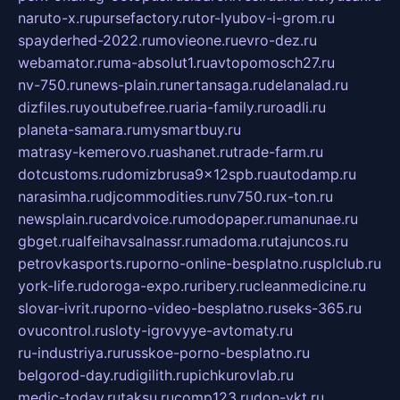
naruto-x.ru
pursefactory.ru
tor-lyubov-i-grom.ru
spayderhed-2022.ru
movieone.ru
evro-dez.ru
webamator.ru
ma-absolut1.ru
avtopomosch27.ru
nv-750.ru
news-plain.ru
nertansaga.ru
delanalad.ru
dizfiles.ru
youtubefree.ru
aria-family.ru
roadli.ru
planeta-samara.ru
mysmartbuy.ru
matrasy-kemerovo.ru
ashanet.ru
trade-farm.ru
dotcustoms.ru
domizbrusa9x12spb.ru
autodamp.ru
narasimha.ru
djcommodities.ru
nv750.ru
x-ton.ru
newsplain.ru
cardvoice.ru
modopaper.ru
manunae.ru
gbget.ru
alfeihavsalnassr.ru
madoma.ru
tajuncos.ru
petrovkasports.ru
porno-online-besplatno.ru
splclub.ru
york-life.ru
doroga-expo.ru
ribery.ru
cleanmedicine.ru
slovar-ivrit.ru
porno-video-besplatno.ru
seks-365.ru
ovucontrol.ru
sloty-igrovyye-avtomaty.ru
ru-industriya.ru
russkoe-porno-besplatno.ru
belgorod-day.ru
digilith.ru
pichkurovlab.ru
medic-today.ru
taksu.ru
comp123.ru
don-ykt.ru