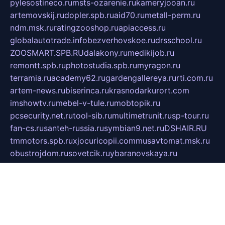
pylesostineco.ru
msts-ozarenie.ru
kameryjooan.ru
artemovskij.ru
dopler.spb.ru
aid70.ru
metall-perm.ru
ndm.msk.ru
ratingzooshop.ru
apiaccess.ru
globalautotrade.info
bezverhovskoe.ru
drsschool.ru
ZOOSMART.SPB.RU
dalakony.ru
medikijob.ru
remontt.spb.ru
photostudia.spb.ru
myragon.ru
terramia.ru
academy62.ru
gardengallereya.ru
rti.com.ru
artem-news.ru
biserinca.ru
krasnodarkurort.com
imshowtv.ru
mebel-v-tule.ru
mobtopik.ru
pcsecurity.net.ru
tool-sib.ru
multimetrunit.ru
sp-tour.ru
fan-cs.ru
santeh-russia.ru
symbian9.net.ru
DSHAIR.RU
tmmotors.spb.ru
xjocuricopii.com
musavtomat.msk.ru
obustrojdom.ru
sovetcik.ru
ybaranovskaya.ru
ppknews.ru
cult-alshei.ru
JAPANRUSSIA.RU
proekciyamebel.ru
imper-finans.ru
rim.org.ru
glamourai.ru
brassminus.ru
zabor-pro.ru
ftn.pp.ru
dorogoe58.ru
laimengpacker.ru
kuzova-zapchasti.ru
sageerp.ru
taxodrom.ru
dsrazvitie.ru
hardcity.net.ru