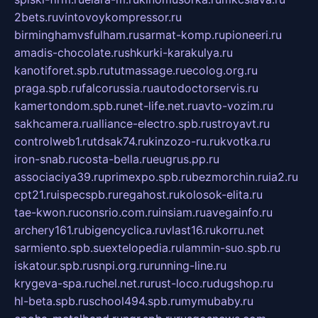
2bets.ru
vintovoykompressor.ru
birminghamvsfulham.ru
sarmat-komp.ru
pioneeri.ru
amadis-chocolate.ru
shkurki-karakulya.ru
kanotiforet.spb.ru
tutmassage.ru
ecolog.org.ru
praga.spb.ru
falcorussia.ru
autodoctorservis.ru
kamertondom.spb.ru
net-life.net.ru
avto-vozim.ru
sakhcamera.ru
alliance-electro.spb.ru
stroyavt.ru
controlweb1.ru
tdsak74.ru
kinzozo-ru.ru
kvotka.ru
iron-snab.ru
costa-bella.ru
eugrus.pp.ru
associaciya39.ru
primexpo.spb.ru
bezmorchin.ru
ia2.ru
cpt21.ru
ispecspb.ru
regahost.ru
kolosok-elita.ru
tae-kwon.ru
consrio.com.ru
insiam.ru
avegainfo.ru
archery161.ru
bigencyclica.ru
vlast16.ru
korru.net
sarmiento.spb.su
extelopedia.ru
lammin-suo.spb.ru
iskatour.spb.ru
snpi.org.ru
running-line.ru
krygeva-spa.ru
chel.net.ru
rust-loco.ru
dugshop.ru
hl-beta.spb.ru
school494.spb.ru
mymubaby.ru