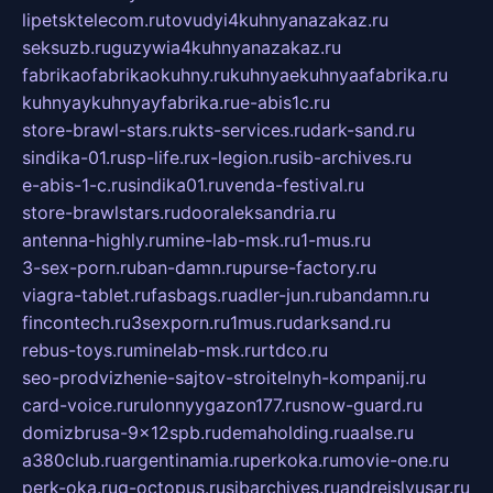
lipetsktelecom.ru
tovudyi4kuhnyanazakaz.ru
seksuzb.ru
guzywia4kuhnyanazakaz.ru
fabrikaofabrikaokuhny.ru
kuhnyaekuhnyaafabrika.ru
kuhnyaykuhnyayfabrika.ru
e-abis1c.ru
store-brawl-stars.ru
kts-services.ru
dark-sand.ru
sindika-01.ru
sp-life.ru
x-legion.ru
sib-archives.ru
e-abis-1-c.ru
sindika01.ru
venda-festival.ru
store-brawlstars.ru
dooraleksandria.ru
antenna-highly.ru
mine-lab-msk.ru
1-mus.ru
3-sex-porn.ru
ban-damn.ru
purse-factory.ru
viagra-tablet.ru
fasbags.ru
adler-jun.ru
bandamn.ru
fincontech.ru
3sexporn.ru
1mus.ru
darksand.ru
rebus-toys.ru
minelab-msk.ru
rtdco.ru
seo-prodvizhenie-sajtov-stroitelnyh-kompanij.ru
card-voice.ru
rulonnyygazon177.ru
snow-guard.ru
domizbrusa-9x12spb.ru
demaholding.ru
aalse.ru
a380club.ru
argentinamia.ru
perkoka.ru
movie-one.ru
perk-oka.ru
g-octopus.ru
sibarchives.ru
andreislyusar.ru