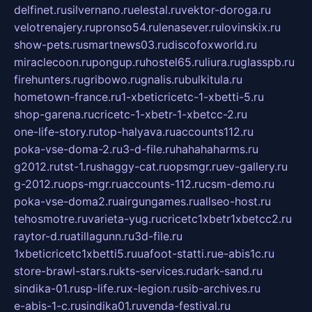
delfinet.ru
silvernano.ru
elestal.ru
vektor-doroga.ru
velotrenajery.ru
pronso54.ru
lenasever.ru
lovinskix.ru
show-pets.ru
smartnews03.ru
discofoxworld.ru
miraclecoon.ru
pongup.ru
hostel65.ru
liura.ru
glasspb.ru
firehunters.ru
gribowo.ru
gnalis.ru
bulkitula.ru
hometown-france.ru
1-xbeticricetc-1-xbetti-5.ru
shop-garena.ru
cricetc-1-xbetr-1-xbetcc-2.ru
one-life-story.ru
top-halyava.ru
accounts112.ru
poka-vse-doma-2.ru
3-d-file.ru
hahahaharms.ru
g2012.ru
tst-1.ru
shaggy-cat.ru
opsmgr.ru
ev-gallery.ru
g-2012.ru
ops-mgr.ru
accounts-112.ru
csm-demo.ru
poka-vse-doma2.ru
airgungames.ru
allseo-host.ru
tehosmotre.ru
varieta-yug.ru
cricetc1xbetr1xbetcc2.ru
raytor-d.ru
atillagunn.ru
3d-file.ru
1xbeticricetc1xbetti5.ru
uafoot-statti.ru
e-abis1c.ru
store-brawl-stars.ru
kts-services.ru
dark-sand.ru
sindika-01.ru
sp-life.ru
x-legion.ru
sib-archives.ru
e-abis-1-c.ru
sindika01.ru
venda-festival.ru