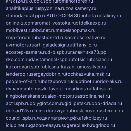
krsk124.ru
kubok.spb.ru
romanofforex.ru
analitikaplus.ru
spyonline.ru
zosikamery.ru
sloboda-ural.pp.ru
AUTO-COM.SU
hohota.net
alimy.ru
online-z.com
aromat-vostoka.ru
otdelkaexp.ru
mobilvest.ru
bbd.net.ru
mebelshop.msk.ru
smp-forum.ru
bastion-td.ru
kosmoscreative.ru
avrmotors.ru
art-galadesign.ru
tiffany-c.ru
ecostep-samara.ru
d-p.spb.ru
галактика73.рф
sko.com.ru
davitamebel-spb.ru
fotsis.ru
tesiaes.ru
kokoroyari.spb.ru
blesna-kazan.ru
mossilver.ru
lenderoq.ru
sergeydobrin.ru
tochkazvuka.msk.ru
people-of-art.ru
bezzubova.ru
clubtibet.ru
orior-aks.ru
dynamoauto.ru
szk-favorit.ru
carlines.ru
flatnsk.ru
kingbolenskaner.ru
alex-motor.ru
astroline.net.ru
act1.spb.ru
polyglot.com.ru
gidlipetsk.ru
ooo-driada.ru
detsad125.ru
mir-zdoroviya.ru
bruslanovo.ru
siterem.ru
council.spb.ru
лодкипатриот.рф
kafekolizey.ru
iclub.net.ru
gazon-easy.ru
sugarepilekb.ru
grinox.ru