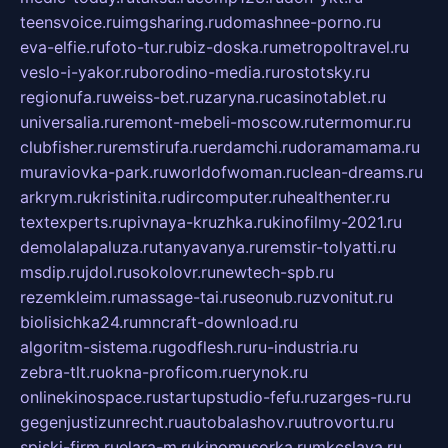
teensvoice.ru
imgsharing.ru
domashnee-porno.ru
eva-elfie.ru
foto-tur.ru
biz-doska.ru
metropoltravel.ru
veslo-i-yakor.ru
borodino-media.ru
rostotsky.ru
regionufa.ru
weiss-bet.ru
zaryna.ru
casinotablet.ru
universalia.ru
remont-mebeli-moscow.ru
termomur.ru
clubfisher.ru
remstirufa.ru
erdamchi.ru
doramamama.ru
muraviovka-park.ru
worldofwoman.ru
clean-dreams.ru
arkrym.ru
kristinita.ru
dircomputer.ru
healthenter.ru
textexperts.ru
pivnaya-kruzhka.ru
kinofilmy-2021.ru
demolalapaluza.ru
tanyavanya.ru
remstir-tolyatti.ru
msdip.ru
jdol.ru
sokolovr.ru
newtech-spb.ru
rezemkleim.ru
massage-tai.ru
seonub.ru
zvonitut.ru
biolisichka24.ru
mncraft-download.ru
algoritm-sistema.ru
godflesh.ru
ru-industria.ru
zebra-tlt.ru
okna-proficom.ru
erynok.ru
onlinekinospace.ru
startupstudio-fefu.ru
zarges-ru.ru
gegenjustizunrecht.ru
autobalashov.ru
utrovortu.ru
spiski-firm.ru
elara-m.ru
kinomusorka.ru
mkcslava.ru