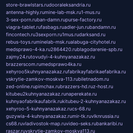
store-brawlstars.ru
dooraleksandria.ru
antenna-highly.ru
mine-lab-msk.ru
1-mus.ru
3-sex-porn.ru
ban-damn.ru
purse-factory.ru
viagra-tablet.ru
fasbags.ru
adler-jun.ru
bandamn.ru
fincontech.ru
3sexporn.ru
1mus.ru
darksand.ru
rebus-toys.ru
minelab-msk.ru
alabuga-cityhotel.ru
medsprawo-4-ka.ru
2864420.ru
blagodarenie-spb.ru
zajmy24.ru
tovudyi-4-kuhnyanazakaz.ru
brazzerscom.ru
medsprawo4ka.ru
xehyroo5kuhnyanazakaz.ru
fabrikayfabrikaefabrika.ru
vskrytie-zamkov-moskva-113.ru
biletnadom.ru
zed-online.ru
pimchax.ru
brazzers-hd.ru
z-host.ru
kitubeu2kuhnyanazakaz.ru
naperekate.ru
kuhnyaofabrikaufabrik.ru
kitubeu-2-kuhnyanazakaz.ru
xehyroo-5-kuhnyanazakaz.ru
cs-68.ru
guzywia-4-kuhnyanazakaz.ru
mir-tk.ru
vlknrussia.ru
cs68.ru
vladivostok-map.ru
video-seks.ru
bankaribi.ru
raszar.ru
vskrytie-zamkov-moskva113.ru