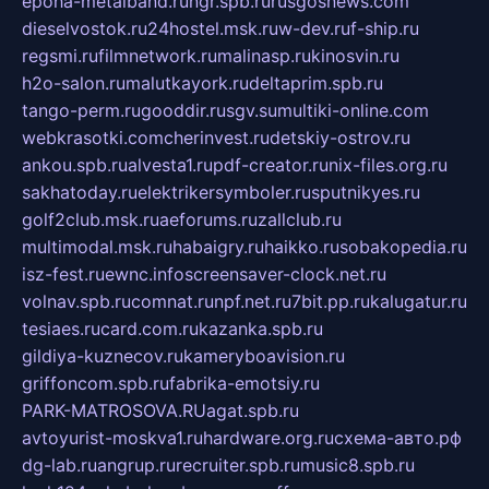
epoha-metalband.ru
ngr.spb.ru
rusgosnews.com
dieselvostok.ru
24hostel.msk.ru
w-dev.ru
f-ship.ru
regsmi.ru
filmnetwork.ru
malinasp.ru
kinosvin.ru
h2o-salon.ru
malutkayork.ru
deltaprim.spb.ru
tango-perm.ru
gooddir.ru
sgv.su
multiki-online.com
webkrasotki.com
cherinvest.ru
detskiy-ostrov.ru
ankou.spb.ru
alvesta1.ru
pdf-creator.ru
nix-files.org.ru
sakhatoday.ru
elektrikersymboler.ru
sputnikyes.ru
golf2club.msk.ru
aeforums.ru
zallclub.ru
multimodal.msk.ru
habaigry.ru
haikko.ru
sobakopedia.ru
isz-fest.ru
ewnc.info
screensaver-clock.net.ru
volnav.spb.ru
comnat.ru
npf.net.ru
7bit.pp.ru
kalugatur.ru
tesiaes.ru
card.com.ru
kazanka.spb.ru
gildiya-kuznecov.ru
kameryboavision.ru
griffoncom.spb.ru
fabrika-emotsiy.ru
PARK-MATROSOVA.RU
agat.spb.ru
avtoyurist-moskva1.ru
hardware.org.ru
схема-авто.рф
dg-lab.ru
angrup.ru
recruiter.spb.ru
music8.spb.ru