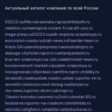
Актуальный каталог компаний по всей России
03223.ru
ufille.ru
krasotata.ru
prazdnikdushi.ru
veetbox.ru
cinemapost.ru
ciam-fr.ru
kraft-you.ru
mega-press.ru
03223.ru
web-explore.ru
rastenuya.ru
eurovision-russia.ru
strah-news.ru
freeride-team.ru
itrack-24.ru
sexshopexpress.ru
autostudiopro.ru
alabuga-cityhotel.ru
pornv.ru
atlantpereezd.ru
bud-em-znakomye.ru
a-cdc.ru
elektrostal-news.ru
korolevremont-market.ru
budem-znakomye.ru
oooagrosnab.ru
fpodaso.ru
emfire.ru
pro-otdelky.ru
ukrasotki.ru
seksuzbek.ru
seks-uzbek.ru
porno-vk.ru
sovratili.ru
olecoon.ru
vd-dosug.ru
adonyev.ru
rbc-news.ru
porno-skvirt.ru
krospr.ru
13autor-kolonka.ru
sormol.ru
2rich.ru
hostel-65.ru
hostserve.ru
porno-na-russkom.ru
mishinlab.ru
neznobi.ru
bigfatcc.ru
habble.ru
starbucksvia.ru