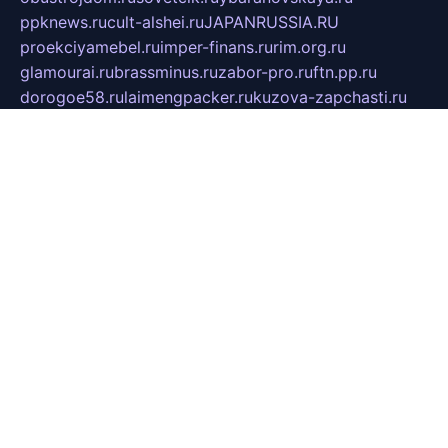
ppknews.ru
cult-alshei.ru
JAPANRUSSIA.RU
proekciyamebel.ru
imper-finans.ru
rim.org.ru
glamourai.ru
brassminus.ru
zabor-pro.ru
ftn.pp.ru
dorogoe58.ru
laimengpacker.ru
kuzova-zapchasti.ru
sageerp.ru
taxodrom.ru
dsrazvitie.ru
hardcity.net.ru
ratinghomegames.ru
topservice25.ru
gubernyan.ru
gtglasslined.ru
ii4.ru
tssport.spb.ru
andorra24.com
blackwallstreet.ru
oboimos.ru
optim-doors.com.ru
ikuch.ru
nycr.org.ru
npa21.ru
vremya-ch.spb.ru
desert000.ru
ivtorgi.ru
ifiori.ru
catalog-statei.ru
dcv.org.ru
spetsmaster174.ru
ipkameryhiseeu.ru
dum26.ru
ruspol.spb.ru
fr-opendp.ru
kam-solnyshko.ru
cheyenne-arapaho.ru
sevzapmetal.spb.ru
ted-lapidus.spb.ru
parasite-eliminator.ru
sigma-complete.ru
modernworld.ru
dama-moda.ru
eholot-group.ru
sk-nvkz.ru
DRONGOLD.RU
democratia2.ru
i-farmer.ru
mass-sport.org
jablonex.spb.ru
bookmess.ru
linkword.ru