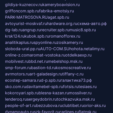
gildiya-kuznecov.ru
kameryboavision.ru
griffoncom.spb.ru
fabrika-emotsiy.ru
PARK-MATROSOVA.RU
agat.spb.ru
avtoyurist-moskva1.ru
hardware.org.ru
схема-авто.рф
dg-lab.ru
angrup.ru
recruiter.spb.ru
music8.spb.ru
krsk124.ru
kubok.spb.ru
romanofforex.ru
analitikaplus.ru
spyonline.ru
zosikamery.ru
sloboda-ural.pp.ru
AUTO-COM.SU
hohota.net
alimy.ru
online-z.com
aromat-vostoka.ru
otdelkaexp.ru
mobilvest.ru
bbd.net.ru
mebelshop.msk.ru
smp-forum.ru
bastion-td.ru
kosmoscreative.ru
avrmotors.ru
art-galadesign.ru
tiffany-c.ru
ecostep-samara.ru
d-p.spb.ru
галактика73.рф
sko.com.ru
davitamebel-spb.ru
fotsis.ru
tesiaes.ru
kokoroyari.spb.ru
blesna-kazan.ru
mossilver.ru
lenderoq.ru
sergeydobrin.ru
tochkazvuka.msk.ru
people-of-art.ru
bezzubova.ru
clubtibet.ru
orior-aks.ru
dynamoauto.ru
szk-favorit.ru
carlines.ru
flatnsk.ru