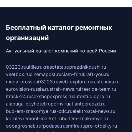
Бесплатный каталог ремонтных
организаций
Актуальный каталог компаний по всей России
03223.ru
ufille.ru
krasotata.ru
prazdnikdushi.ru
veetbox.ru
cinemapost.ru
ciam-fr.ru
kraft-you.ru
mega-press.ru
03223.ru
web-explore.ru
rastenuya.ru
eurovision-russia.ru
strah-news.ru
freeride-team.ru
itrack-24.ru
sexshopexpress.ru
autostudiopro.ru
alabuga-cityhotel.ru
pornv.ru
atlantpereezd.ru
bud-em-znakomye.ru
a-cdc.ru
elektrostal-news.ru
korolevremont-market.ru
budem-znakomye.ru
oooagrosnab.ru
fpodaso.ru
emfire.ru
pro-otdelky.ru