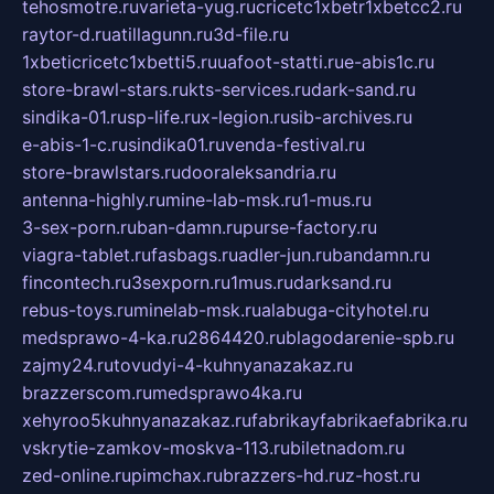
tehosmotre.ru
varieta-yug.ru
cricetc1xbetr1xbetcc2.ru
raytor-d.ru
atillagunn.ru
3d-file.ru
1xbeticricetc1xbetti5.ru
uafoot-statti.ru
e-abis1c.ru
store-brawl-stars.ru
kts-services.ru
dark-sand.ru
sindika-01.ru
sp-life.ru
x-legion.ru
sib-archives.ru
e-abis-1-c.ru
sindika01.ru
venda-festival.ru
store-brawlstars.ru
dooraleksandria.ru
antenna-highly.ru
mine-lab-msk.ru
1-mus.ru
3-sex-porn.ru
ban-damn.ru
purse-factory.ru
viagra-tablet.ru
fasbags.ru
adler-jun.ru
bandamn.ru
fincontech.ru
3sexporn.ru
1mus.ru
darksand.ru
rebus-toys.ru
minelab-msk.ru
alabuga-cityhotel.ru
medsprawo-4-ka.ru
2864420.ru
blagodarenie-spb.ru
zajmy24.ru
tovudyi-4-kuhnyanazakaz.ru
brazzerscom.ru
medsprawo4ka.ru
xehyroo5kuhnyanazakaz.ru
fabrikayfabrikaefabrika.ru
vskrytie-zamkov-moskva-113.ru
biletnadom.ru
zed-online.ru
pimchax.ru
brazzers-hd.ru
z-host.ru