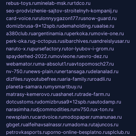
rebus-toys.ru
minelab-msk.ru
rtdco.ru
seo-prodvizhenie-sajtov-stroitelnyh-kompanij.ru
card-voice.ru
rulonnyygazon177.ru
snow-guard.ru
domizbrusa-9x12spb.ru
demaholding.ru
aalse.ru
a380club.ru
argentinamia.ru
perkoka.ru
movie-one.ru
perk-oka.ru
g-octopus.ru
sibarchives.ru
andreislyusar.ru
naruto-x.ru
pursefactory.ru
tor-lyubov-i-grom.ru
spayderhed-2022.ru
movieone.ru
evro-dez.ru
webamator.ru
ma-absolut1.ru
avtopomosch27.ru
nv-750.ru
news-plain.ru
nertansaga.ru
delanalad.ru
dizfiles.ru
youtubefree.ru
aria-family.ru
roadli.ru
planeta-samara.ru
mysmartbuy.ru
matrasy-kemerovo.ru
ashanet.ru
trade-farm.ru
dotcustoms.ru
domizbrusa9x12spb.ru
autodamp.ru
narasimha.ru
djcommodities.ru
nv750.ru
x-ton.ru
newsplain.ru
cardvoice.ru
modopaper.ru
manunae.ru
gbget.ru
alfeihavsalnassr.ru
madoma.ru
tajuncos.ru
petrovkasports.ru
porno-online-besplatno.ru
splclub.ru