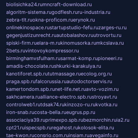
biolisichka24.ru
mncraft-download.ru
algoritm-sistema.ru
godflesh.ru
ru-industria.ru
zebra-tlt.ru
okna-proficom.ru
erynok.ru
onlinekinospace.ru
startupstudio-fefu.ru
zarges-ru.ru
gegenjustizunrecht.ru
autobalashov.ru
utrovortu.ru
spiski-firm.ru
elara-m.ru
kinomusorka.ru
mkcslava.ru
2bets.ru
vintovoykompressor.ru
birminghamvsfulham.ru
sarmat-komp.ru
pioneeri.ru
amadis-chocolate.ru
shkurki-karakulya.ru
kanotiforet.spb.ru
tutmassage.ru
ecolog.org.ru
praga.spb.ru
falcorussia.ru
autodoctorservis.ru
kamertondom.spb.ru
net-life.net.ru
avto-vozim.ru
sakhcamera.ru
alliance-electro.spb.ru
stroyavt.ru
controlweb1.ru
tdsak74.ru
kinzozo-ru.ru
kvotka.ru
iron-snab.ru
costa-bella.ru
eugrus.pp.ru
associaciya39.ru
primexpo.spb.ru
bezmorchin.ru
ia2.ru
cpt21.ru
ispecspb.ru
regahost.ru
kolosok-elita.ru
tae-kwon.ru
consrio.com.ru
insiam.ru
avegainfo.ru