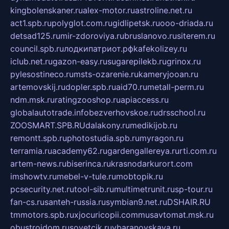
kingbolenskaner.ru
alex-motor.ru
astroline.net.ru
act1.spb.ru
polyglot.com.ru
gidlipetsk.ru
ooo-driada.ru
detsad125.ru
mir-zdoroviya.ru
bruslanovo.ru
siterem.ru
council.spb.ru
лодкипатриот.рф
kafekolizey.ru
iclub.net.ru
gazon-easy.ru
sugarepilekb.ru
grinox.ru
pylesostineco.ru
msts-ozarenie.ru
kameryjooan.ru
artemovskij.ru
dopler.spb.ru
aid70.ru
metall-perm.ru
ndm.msk.ru
ratingzooshop.ru
apiaccess.ru
globalautotrade.info
bezverhovskoe.ru
drsschool.ru
ZOOSMART.SPB.RU
dalakony.ru
medikijob.ru
remontt.spb.ru
photostudia.spb.ru
myragon.ru
terramia.ru
academy62.ru
gardengallereya.ru
rti.com.ru
artem-news.ru
biserinca.ru
krasnodarkurort.com
imshowtv.ru
mebel-v-tule.ru
mobtopik.ru
pcsecurity.net.ru
tool-sib.ru
multimetrunit.ru
sp-tour.ru
fan-cs.ru
santeh-russia.ru
symbian9.net.ru
DSHAIR.RU
tmmotors.spb.ru
xjocuricopii.com
musavtomat.msk.ru
obustrojdom.ru
sovetcik.ru
ybaranovskaya.ru