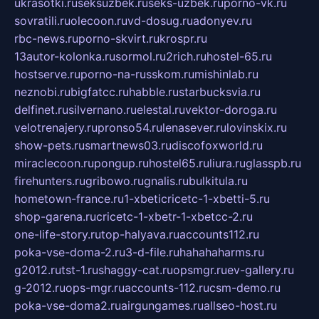
ukrasotki.ru
seksuzbek.ru
seks-uzbek.ru
porno-vk.ru
sovratili.ru
olecoon.ru
vd-dosug.ru
adonyev.ru
rbc-news.ru
porno-skvirt.ru
krospr.ru
13autor-kolonka.ru
sormol.ru
2rich.ru
hostel-65.ru
hostserve.ru
porno-na-russkom.ru
mishinlab.ru
neznobi.ru
bigfatcc.ru
habble.ru
starbucksvia.ru
delfinet.ru
silvernano.ru
elestal.ru
vektor-doroga.ru
velotrenajery.ru
pronso54.ru
lenasever.ru
lovinskix.ru
show-pets.ru
smartnews03.ru
discofoxworld.ru
miraclecoon.ru
pongup.ru
hostel65.ru
liura.ru
glasspb.ru
firehunters.ru
gribowo.ru
gnalis.ru
bulkitula.ru
hometown-france.ru
1-xbeticricetc-1-xbetti-5.ru
shop-garena.ru
cricetc-1-xbetr-1-xbetcc-2.ru
one-life-story.ru
top-halyava.ru
accounts112.ru
poka-vse-doma-2.ru
3-d-file.ru
hahahaharms.ru
g2012.ru
tst-1.ru
shaggy-cat.ru
opsmgr.ru
ev-gallery.ru
g-2012.ru
ops-mgr.ru
accounts-112.ru
csm-demo.ru
poka-vse-doma2.ru
airgungames.ru
allseo-host.ru