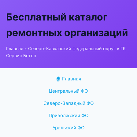
Бесплатный каталог
ремонтных организаций
Главная
»
Северо-Кавказский федеральный округ
» ГК
Сервис Бетон
🏠 Главная
Центральный ФО
Северо-Западный ФО
Приволжский ФО
Уральский ФО