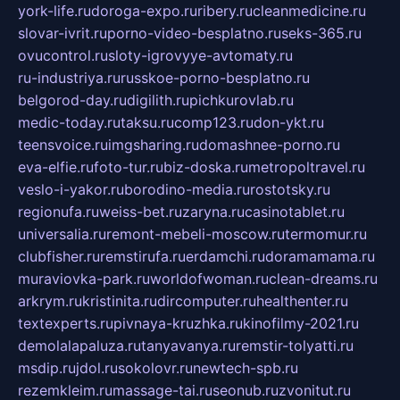
york-life.ru
doroga-expo.ru
ribery.ru
cleanmedicine.ru
slovar-ivrit.ru
porno-video-besplatno.ru
seks-365.ru
ovucontrol.ru
sloty-igrovyye-avtomaty.ru
ru-industriya.ru
russkoe-porno-besplatno.ru
belgorod-day.ru
digilith.ru
pichkurovlab.ru
medic-today.ru
taksu.ru
comp123.ru
don-ykt.ru
teensvoice.ru
imgsharing.ru
domashnee-porno.ru
eva-elfie.ru
foto-tur.ru
biz-doska.ru
metropoltravel.ru
veslo-i-yakor.ru
borodino-media.ru
rostotsky.ru
regionufa.ru
weiss-bet.ru
zaryna.ru
casinotablet.ru
universalia.ru
remont-mebeli-moscow.ru
termomur.ru
clubfisher.ru
remstirufa.ru
erdamchi.ru
doramamama.ru
muraviovka-park.ru
worldofwoman.ru
clean-dreams.ru
arkrym.ru
kristinita.ru
dircomputer.ru
healthenter.ru
textexperts.ru
pivnaya-kruzhka.ru
kinofilmy-2021.ru
demolalapaluza.ru
tanyavanya.ru
remstir-tolyatti.ru
msdip.ru
jdol.ru
sokolovr.ru
newtech-spb.ru
rezemkleim.ru
massage-tai.ru
seonub.ru
zvonitut.ru