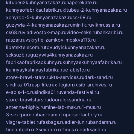
kitubeu2kuhnyanazakaz.ru
naperekate.ru
kuhnyaofabrikaufabrik.ru
kitubeu-2-kuhnyanazakaz.ru
xehyroo-5-kuhnyanazakaz.ru
cs-68.ru
guzywia-4-kuhnyanazakaz.ru
mir-tk.ru
vlknrussia.ru
cs68.ru
vladivostok-map.ru
video-seks.ru
bankaribi.ru
raszar.ru
vskrytie-zamkov-moskva113.ru
lipetsktelecom.ru
tovudyi4kuhnyanazakaz.ru
seksuzb.ru
guzywia4kuhnyanazakaz.ru
fabrikaofabrikaokuhny.ru
kuhnyaekuhnyaafabrika.ru
kuhnyaykuhnyayfabrika.ru
e-abis1c.ru
store-brawl-stars.ru
kts-services.ru
dark-sand.ru
sindika-01.ru
sp-life.ru
x-legion.ru
sib-archives.ru
e-abis-1-c.ru
sindika01.ru
venda-festival.ru
store-brawlstars.ru
dooraleksandria.ru
antenna-highly.ru
mine-lab-msk.ru
1-mus.ru
3-sex-porn.ru
ban-damn.ru
purse-factory.ru
viagra-tablet.ru
fasbags.ru
adler-jun.ru
bandamn.ru
fincontech.ru
3sexporn.ru
1mus.ru
darksand.ru