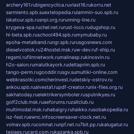
archery161.ru
bigencyclica.ru
vlast16.ru
korru.net
sarmiento.spb.su
extelopedia.ru
lammin-suo.spb.ru
iskatour.spb.ru
snpi.org.ru
running-line.ru
krygeva-spa.ru
chel.net.ru
rust-loco.ru
dugshop.ru
hl-beta.spb.ru
school494.spb.ru
mymubaby.ru
epoha-metalband.ru
ngr.spb.ru
rusgosnews.com
dieselvostok.ru
24hostel.msk.ru
w-dev.ru
f-ship.ru
regsmi.ru
filmnetwork.ru
malinasp.ru
kinosvin.ru
h2o-salon.ru
malutkayork.ru
deltaprim.spb.ru
tango-perm.ru
gooddir.ru
sgv.su
multiki-online.com
webkrasotki.com
cherinvest.ru
detskiy-ostrov.ru
ankou.spb.ru
alvesta1.ru
pdf-creator.ru
nix-files.org.ru
sakhatoday.ru
elektrikersymboler.ru
sputnikyes.ru
golf2club.msk.ru
aeforums.ru
zallclub.ru
multimodal.msk.ru
habaigry.ru
haikko.ru
sobakopedia.ru
isz-fest.ru
ewnc.info
screensaver-clock.net.ru
volnav.spb.ru
comnat.ru
npf.net.ru
7bit.pp.ru
kalugatur.ru
tesiaes.ru
card.com.ru
kazanka.spb.ru