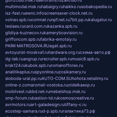
multimodal.msk.ru
habaigry.ru
haikko.ru
sobakopedia.ru
isz-fest.ru
ewnc.info
screensaver-clock.net.ru
volnav.spb.ru
comnat.ru
npf.net.ru
7bit.pp.ru
kalugatur.ru
tesiaes.ru
card.com.ru
kazanka.spb.ru
gildiya-kuznecov.ru
kameryboavision.ru
griffoncom.spb.ru
fabrika-emotsiy.ru
PARK-MATROSOVA.RU
agat.spb.ru
avtoyurist-moskva1.ru
hardware.org.ru
схема-авто.рф
dg-lab.ru
angrup.ru
recruiter.spb.ru
music8.spb.ru
krsk124.ru
kubok.spb.ru
romanofforex.ru
analitikaplus.ru
spyonline.ru
zosikamery.ru
sloboda-ural.pp.ru
AUTO-COM.SU
hohota.net
alimy.ru
online-z.com
aromat-vostoka.ru
otdelkaexp.ru
mobilvest.ru
bbd.net.ru
mebelshop.msk.ru
smp-forum.ru
bastion-td.ru
kosmoscreative.ru
avrmotors.ru
art-galadesign.ru
tiffany-c.ru
ecostep-samara.ru
d-p.spb.ru
галактика73.рф