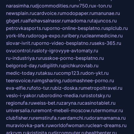
narasimha.ru
djcommodities.ru
nv750.ru
x-ton.ru
newsplain.ru
cardvoice.ru
modopaper.ru
manunae.ru
gbget.ru
alfeihavsalnassr.ru
madoma.ru
tajuncos.ru
petrovkasports.ru
porno-online-besplatno.ru
splclub.ru
york-life.ru
doroga-expo.ru
ribery.ru
cleanmedicine.ru
slovar-ivrit.ru
porno-video-besplatno.ru
seks-365.ru
ovucontrol.ru
sloty-igrovyye-avtomaty.ru
ru-industriya.ru
russkoe-porno-besplatno.ru
belgorod-day.ru
digilith.ru
pichkurovlab.ru
medic-today.ru
taksu.ru
comp123.ru
don-ykt.ru
teensvoice.ru
imgsharing.ru
domashnee-porno.ru
eva-elfie.ru
foto-tur.ru
biz-doska.ru
metropoltravel.ru
veslo-i-yakor.ru
borodino-media.ru
rostotsky.ru
regionufa.ru
weiss-bet.ru
zaryna.ru
casinotablet.ru
universalia.ru
remont-mebeli-moscow.ru
termomur.ru
clubfisher.ru
remstirufa.ru
erdamchi.ru
doramamama.ru
muraviovka-park.ru
worldofwoman.ru
clean-dreams.ru
arkrym.ru
kristinita.ru
dircomputer.ru
healthenter.ru