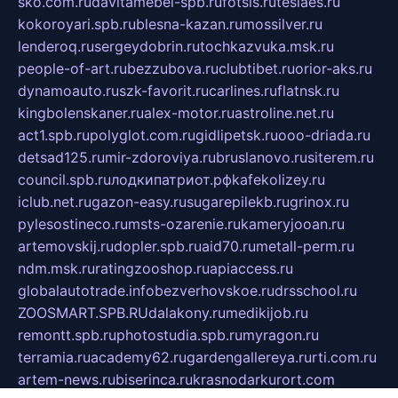
sko.com.ru
davitamebel-spb.ru
fotsis.ru
tesiaes.ru
kokoroyari.spb.ru
blesna-kazan.ru
mossilver.ru
lenderoq.ru
sergeydobrin.ru
tochkazvuka.msk.ru
people-of-art.ru
bezzubova.ru
clubtibet.ru
orior-aks.ru
dynamoauto.ru
szk-favorit.ru
carlines.ru
flatnsk.ru
kingbolenskaner.ru
alex-motor.ru
astroline.net.ru
act1.spb.ru
polyglot.com.ru
gidlipetsk.ru
ooo-driada.ru
detsad125.ru
mir-zdoroviya.ru
bruslanovo.ru
siterem.ru
council.spb.ru
лодкипатриот.рф
kafekolizey.ru
iclub.net.ru
gazon-easy.ru
sugarepilekb.ru
grinox.ru
pylesostineco.ru
msts-ozarenie.ru
kameryjooan.ru
artemovskij.ru
dopler.spb.ru
aid70.ru
metall-perm.ru
ndm.msk.ru
ratingzooshop.ru
apiaccess.ru
globalautotrade.info
bezverhovskoe.ru
drsschool.ru
ZOOSMART.SPB.RU
dalakony.ru
medikijob.ru
remontt.spb.ru
photostudia.spb.ru
myragon.ru
terramia.ru
academy62.ru
gardengallereya.ru
rti.com.ru
artem-news.ru
biserinca.ru
krasnodarkurort.com