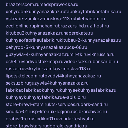
brazzerscom.ru
medsprawo4ka.ru
xehyroo5kuhnyanazakaz.ru
fabrikayfabrikaefabrika.ru
vskrytie-zamkov-moskva-113.ru
biletnadom.ru
zed-online.ru
pimchax.ru
brazzers-hd.ru
z-host.ru
kitubeu2kuhnyanazakaz.ru
naperekate.ru
kuhnyaofabrikaufabrik.ru
kitubeu-2-kuhnyanazakaz.ru
xehyroo-5-kuhnyanazakaz.ru
cs-68.ru
guzywia-4-kuhnyanazakaz.ru
mir-tk.ru
vlknrussia.ru
cs68.ru
vladivostok-map.ru
video-seks.ru
bankaribi.ru
raszar.ru
vskrytie-zamkov-moskva113.ru
lipetsktelecom.ru
tovudyi4kuhnyanazakaz.ru
seksuzb.ru
guzywia4kuhnyanazakaz.ru
fabrikaofabrikaokuhny.ru
kuhnyaekuhnyaafabrika.ru
kuhnyaykuhnyayfabrika.ru
e-abis1c.ru
store-brawl-stars.ru
kts-services.ru
dark-sand.ru
sindika-01.ru
sp-life.ru
x-legion.ru
sib-archives.ru
e-abis-1-c.ru
sindika01.ru
venda-festival.ru
store-brawlstars.ru
dooraleksandria.ru