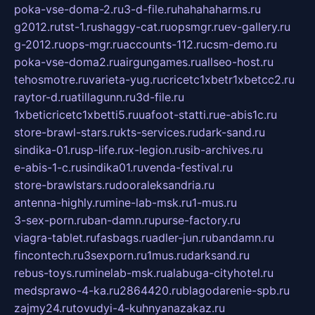
poka-vse-doma-2.ru
3-d-file.ru
hahahaharms.ru
g2012.ru
tst-1.ru
shaggy-cat.ru
opsmgr.ru
ev-gallery.ru
g-2012.ru
ops-mgr.ru
accounts-112.ru
csm-demo.ru
poka-vse-doma2.ru
airgungames.ru
allseo-host.ru
tehosmotre.ru
varieta-yug.ru
cricetc1xbetr1xbetcc2.ru
raytor-d.ru
atillagunn.ru
3d-file.ru
1xbeticricetc1xbetti5.ru
uafoot-statti.ru
e-abis1c.ru
store-brawl-stars.ru
kts-services.ru
dark-sand.ru
sindika-01.ru
sp-life.ru
x-legion.ru
sib-archives.ru
e-abis-1-c.ru
sindika01.ru
venda-festival.ru
store-brawlstars.ru
dooraleksandria.ru
antenna-highly.ru
mine-lab-msk.ru
1-mus.ru
3-sex-porn.ru
ban-damn.ru
purse-factory.ru
viagra-tablet.ru
fasbags.ru
adler-jun.ru
bandamn.ru
fincontech.ru
3sexporn.ru
1mus.ru
darksand.ru
rebus-toys.ru
minelab-msk.ru
alabuga-cityhotel.ru
medsprawo-4-ka.ru
2864420.ru
blagodarenie-spb.ru
zajmy24.ru
tovudyi-4-kuhnyanazakaz.ru