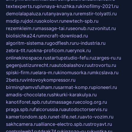
textexperts.ru
pivnaya-kruzhka.ru
kinofilmy-2021.ru
demolalapaluza.ru
tanyavanya.ru
remstir-tolyatti.ru
msdip.ru
jdol.ru
sokolovr.ru
newtech-spb.ru
rezemkleim.ru
massage-tai.ru
seonub.ru
zvonitut.ru
biolisichka24.ru
mncraft-download.ru
algoritm-sistema.ru
godflesh.ru
ru-industria.ru
zebra-tlt.ru
okna-proficom.ru
erynok.ru
onlinekinospace.ru
startupstudio-fefu.ru
zarges-ru.ru
gegenjustizunrecht.ru
autobalashov.ru
utrovortu.ru
spiski-firm.ru
elara-m.ru
kinomusorka.ru
mkcslava.ru
2bets.ru
vintovoykompressor.ru
birminghamvsfulham.ru
sarmat-komp.ru
pioneeri.ru
amadis-chocolate.ru
shkurki-karakulya.ru
kanotiforet.spb.ru
tutmassage.ru
ecolog.org.ru
praga.spb.ru
falcorussia.ru
autodoctorservis.ru
kamertondom.spb.ru
net-life.net.ru
avto-vozim.ru
sakhcamera.ru
alliance-electro.spb.ru
stroyavt.ru
controlweb1.ru
tdsak74.ru
kinzozo-ru.ru
kvotka.ru