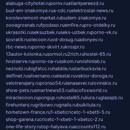
alabuga-cityhotel.ru
pornv.ru
atlantpereezd.ru
bud-em-znakomye.ru
a-cdc.ru
elektrostal-news.ru
korolevremont-market.ru
budem-znakomye.ru
oooagrosnab.ru
fpodaso.ru
emfire.ru
pro-otdelky.ru
ukrasotki.ru
seksuzbek.ru
seks-uzbek.ru
porno-vk.ru
sovratili.ru
olecoon.ru
vd-dosug.ru
adonyev.ru
rbc-news.ru
porno-skvirt.ru
krospr.ru
13autor-kolonka.ru
sormol.ru
2rich.ru
hostel-65.ru
hostserve.ru
porno-na-russkom.ru
mishinlab.ru
neznobi.ru
bigfatcc.ru
habble.ru
starbucksvia.ru
delfinet.ru
silvernano.ru
elestal.ru
vektor-doroga.ru
velotrenajery.ru
pronso54.ru
lenasever.ru
lovinskix.ru
show-pets.ru
smartnews03.ru
discofoxworld.ru
miraclecoon.ru
pongup.ru
hostel65.ru
liura.ru
glasspb.ru
firehunters.ru
gribowo.ru
gnalis.ru
bulkitula.ru
hometown-france.ru
1-xbeticricetc-1-xbetti-5.ru
shop-garena.ru
cricetc-1-xbetr-1-xbetcc-2.ru
one-life-story.ru
top-halyava.ru
accounts112.ru