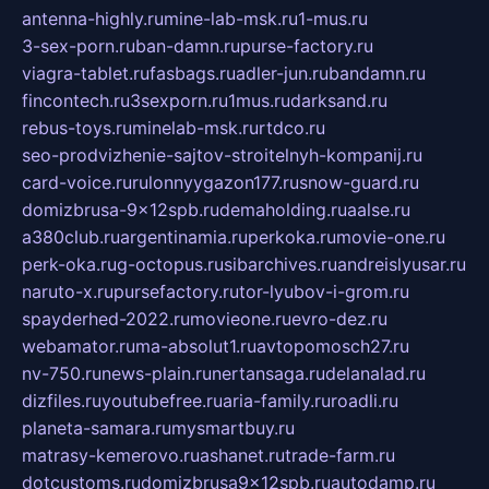
antenna-highly.ru
mine-lab-msk.ru
1-mus.ru
3-sex-porn.ru
ban-damn.ru
purse-factory.ru
viagra-tablet.ru
fasbags.ru
adler-jun.ru
bandamn.ru
fincontech.ru
3sexporn.ru
1mus.ru
darksand.ru
rebus-toys.ru
minelab-msk.ru
rtdco.ru
seo-prodvizhenie-sajtov-stroitelnyh-kompanij.ru
card-voice.ru
rulonnyygazon177.ru
snow-guard.ru
domizbrusa-9x12spb.ru
demaholding.ru
aalse.ru
a380club.ru
argentinamia.ru
perkoka.ru
movie-one.ru
perk-oka.ru
g-octopus.ru
sibarchives.ru
andreislyusar.ru
naruto-x.ru
pursefactory.ru
tor-lyubov-i-grom.ru
spayderhed-2022.ru
movieone.ru
evro-dez.ru
webamator.ru
ma-absolut1.ru
avtopomosch27.ru
nv-750.ru
news-plain.ru
nertansaga.ru
delanalad.ru
dizfiles.ru
youtubefree.ru
aria-family.ru
roadli.ru
planeta-samara.ru
mysmartbuy.ru
matrasy-kemerovo.ru
ashanet.ru
trade-farm.ru
dotcustoms.ru
domizbrusa9x12spb.ru
autodamp.ru