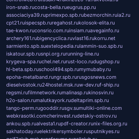
iron-snab.ru
costa-bella.ru
eugrus.pp.ru
associaciya39.ru
primexpo.spb.ru
bezmorchin.ru
ia2.ru
cpt21.ru
ispecspb.ru
regahost.ru
kolosok-elita.ru
tae-kwon.ru
consrio.com.ru
insiam.ru
avegainfo.ru
archery161.ru
bigencyclica.ru
vlast16.ru
korru.net
sarmiento.spb.su
extelopedia.ru
lammin-suo.spb.ru
iskatour.spb.ru
snpi.org.ru
running-line.ru
krygeva-spa.ru
chel.net.ru
rust-loco.ru
dugshop.ru
hl-beta.spb.ru
school494.spb.ru
mymubaby.ru
epoha-metalband.ru
ngr.spb.ru
rusgosnews.com
dieselvostok.ru
24hostel.msk.ru
w-dev.ru
f-ship.ru
regsmi.ru
filmnetwork.ru
malinasp.ru
kinosvin.ru
h2o-salon.ru
malutkayork.ru
deltaprim.spb.ru
tango-perm.ru
gooddir.ru
sgv.su
multiki-online.com
webkrasotki.com
cherinvest.ru
detskiy-ostrov.ru
ankou.spb.ru
alvesta1.ru
pdf-creator.ru
nix-files.org.ru
sakhatoday.ru
elektrikersymboler.ru
sputnikyes.ru
golf2club.msk.ru
aeforums.ru
zallclub.ru