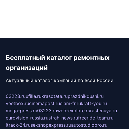
Бесплатный каталог ремонтных
организаций
Актуальный каталог компаний по всей России
03223.ru
ufille.ru
krasotata.ru
prazdnikdushi.ru
veetbox.ru
cinemapost.ru
ciam-fr.ru
kraft-you.ru
mega-press.ru
03223.ru
web-explore.ru
rastenuya.ru
eurovision-russia.ru
strah-news.ru
freeride-team.ru
itrack-24.ru
sexshopexpress.ru
autostudiopro.ru