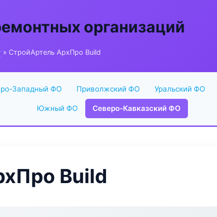
ремонтных организаций
г
» СтройАртель АрхПро Build
ро-Западный ФО
Приволжский ФО
Уральский ФО
Южный ФО
Северо-Кавказский ФО
хПро Build