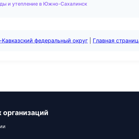
ды и утепление в Южно-Сахалинск
-Кавказский федеральный округ
|
Главная страниц
х организаций
сии