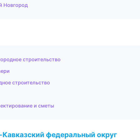
й Новгород
городное строительство
вери
дное строительство
ектирование и сметы
о-Кавказский федеральный округ