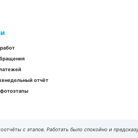
ми
 работ
обращения
платежей
женедельный отчёт
 фотоэтапы
оотчёты с этапов. Работать было спокойно и предсказ