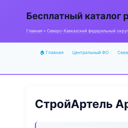
Бесплатный каталог 
Главная
»
Северо-Кавказский федеральный окру
🏠 Главная
Центральный ФО
Севе
СтройАртель Ар