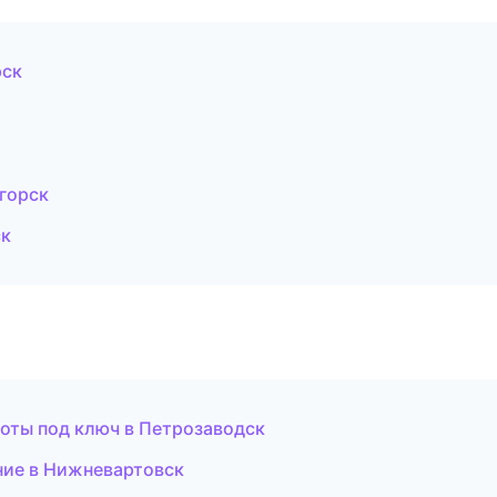
рск
горск
ск
оты под ключ в Петрозаводск
ние в Нижневартовск