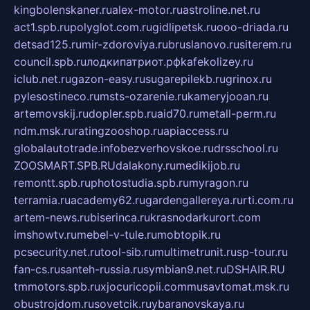
kingbolenskaner.ru
alex-motor.ru
astroline.net.ru
act1.spb.ru
polyglot.com.ru
gidlipetsk.ru
ooo-driada.ru
detsad125.ru
mir-zdoroviya.ru
bruslanovo.ru
siterem.ru
council.spb.ru
лодкипатриот.рф
kafekolizey.ru
iclub.net.ru
gazon-easy.ru
sugarepilekb.ru
grinox.ru
pylesostineco.ru
msts-ozarenie.ru
kameryjooan.ru
artemovskij.ru
dopler.spb.ru
aid70.ru
metall-perm.ru
ndm.msk.ru
ratingzooshop.ru
apiaccess.ru
globalautotrade.info
bezverhovskoe.ru
drsschool.ru
ZOOSMART.SPB.RU
dalakony.ru
medikijob.ru
remontt.spb.ru
photostudia.spb.ru
myragon.ru
terramia.ru
academy62.ru
gardengallereya.ru
rti.com.ru
artem-news.ru
biserinca.ru
krasnodarkurort.com
imshowtv.ru
mebel-v-tule.ru
mobtopik.ru
pcsecurity.net.ru
tool-sib.ru
multimetrunit.ru
sp-tour.ru
fan-cs.ru
santeh-russia.ru
symbian9.net.ru
DSHAIR.RU
tmmotors.spb.ru
xjocuricopii.com
musavtomat.msk.ru
obustrojdom.ru
sovetcik.ru
ybaranovskaya.ru