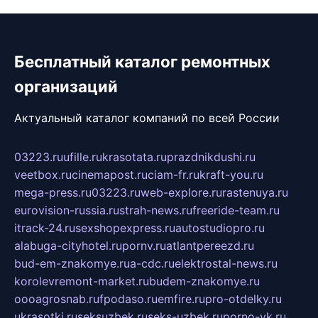
Бесплатный каталог ремонтных
организаций
Актуальный каталог компаний по всей России
03223.ru
ufille.ru
krasotata.ru
prazdnikdushi.ru
veetbox.ru
cinemapost.ru
ciam-fr.ru
kraft-you.ru
mega-press.ru
03223.ru
web-explore.ru
rastenuya.ru
eurovision-russia.ru
strah-news.ru
freeride-team.ru
itrack-24.ru
sexshopexpress.ru
autostudiopro.ru
alabuga-cityhotel.ru
pornv.ru
atlantpereezd.ru
bud-em-znakomye.ru
a-cdc.ru
elektrostal-news.ru
korolevremont-market.ru
budem-znakomye.ru
oooagrosnab.ru
fpodaso.ru
emfire.ru
pro-otdelky.ru
ukrasotki.ru
seksuzbek.ru
seks-uzbek.ru
porno-vk.ru