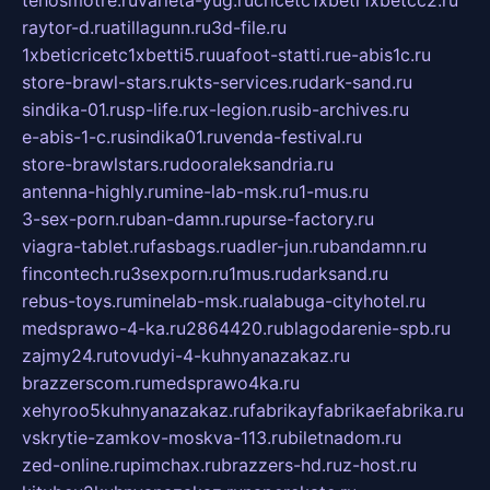
tehosmotre.ru
varieta-yug.ru
cricetc1xbetr1xbetcc2.ru
raytor-d.ru
atillagunn.ru
3d-file.ru
1xbeticricetc1xbetti5.ru
uafoot-statti.ru
e-abis1c.ru
store-brawl-stars.ru
kts-services.ru
dark-sand.ru
sindika-01.ru
sp-life.ru
x-legion.ru
sib-archives.ru
e-abis-1-c.ru
sindika01.ru
venda-festival.ru
store-brawlstars.ru
dooraleksandria.ru
antenna-highly.ru
mine-lab-msk.ru
1-mus.ru
3-sex-porn.ru
ban-damn.ru
purse-factory.ru
viagra-tablet.ru
fasbags.ru
adler-jun.ru
bandamn.ru
fincontech.ru
3sexporn.ru
1mus.ru
darksand.ru
rebus-toys.ru
minelab-msk.ru
alabuga-cityhotel.ru
medsprawo-4-ka.ru
2864420.ru
blagodarenie-spb.ru
zajmy24.ru
tovudyi-4-kuhnyanazakaz.ru
brazzerscom.ru
medsprawo4ka.ru
xehyroo5kuhnyanazakaz.ru
fabrikayfabrikaefabrika.ru
vskrytie-zamkov-moskva-113.ru
biletnadom.ru
zed-online.ru
pimchax.ru
brazzers-hd.ru
z-host.ru