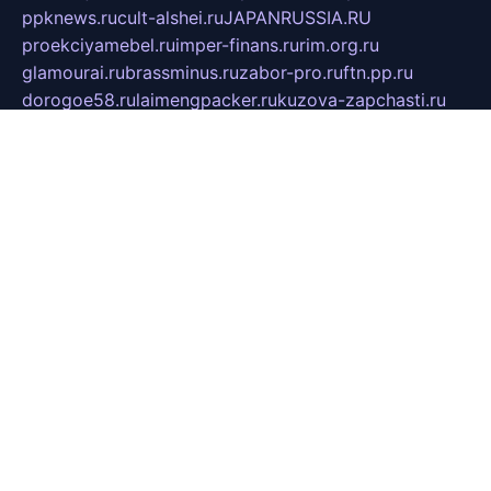
ppknews.ru
cult-alshei.ru
JAPANRUSSIA.RU
proekciyamebel.ru
imper-finans.ru
rim.org.ru
glamourai.ru
brassminus.ru
zabor-pro.ru
ftn.pp.ru
dorogoe58.ru
laimengpacker.ru
kuzova-zapchasti.ru
sageerp.ru
taxodrom.ru
dsrazvitie.ru
hardcity.net.ru
ratinghomegames.ru
topservice25.ru
gubernyan.ru
gtglasslined.ru
ii4.ru
tssport.spb.ru
andorra24.com
blackwallstreet.ru
oboimos.ru
optim-doors.com.ru
ikuch.ru
nycr.org.ru
npa21.ru
vremya-ch.spb.ru
desert000.ru
ivtorgi.ru
ifiori.ru
catalog-statei.ru
dcv.org.ru
spetsmaster174.ru
ipkameryhiseeu.ru
dum26.ru
ruspol.spb.ru
fr-opendp.ru
kam-solnyshko.ru
cheyenne-arapaho.ru
sevzapmetal.spb.ru
ted-lapidus.spb.ru
parasite-eliminator.ru
sigma-complete.ru
modernworld.ru
dama-moda.ru
eholot-group.ru
sk-nvkz.ru
DRONGOLD.RU
democratia2.ru
i-farmer.ru
mass-sport.org
jablonex.spb.ru
bookmess.ru
linkword.ru