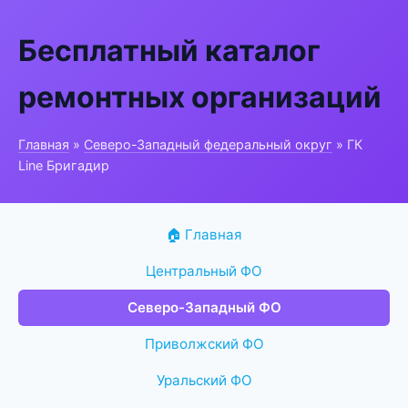
Бесплатный каталог
ремонтных организаций
Главная
»
Северо-Западный федеральный округ
» ГК
Line Бригадир
🏠 Главная
Центральный ФО
Северо-Западный ФО
Приволжский ФО
Уральский ФО