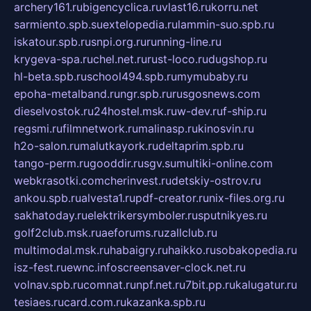
archery161.ru
bigencyclica.ru
vlast16.ru
korru.net
sarmiento.spb.su
extelopedia.ru
lammin-suo.spb.ru
iskatour.spb.ru
snpi.org.ru
running-line.ru
krygeva-spa.ru
chel.net.ru
rust-loco.ru
dugshop.ru
hl-beta.spb.ru
school494.spb.ru
mymubaby.ru
epoha-metalband.ru
ngr.spb.ru
rusgosnews.com
dieselvostok.ru
24hostel.msk.ru
w-dev.ru
f-ship.ru
regsmi.ru
filmnetwork.ru
malinasp.ru
kinosvin.ru
h2o-salon.ru
malutkayork.ru
deltaprim.spb.ru
tango-perm.ru
gooddir.ru
sgv.su
multiki-online.com
webkrasotki.com
cherinvest.ru
detskiy-ostrov.ru
ankou.spb.ru
alvesta1.ru
pdf-creator.ru
nix-files.org.ru
sakhatoday.ru
elektrikersymboler.ru
sputnikyes.ru
golf2club.msk.ru
aeforums.ru
zallclub.ru
multimodal.msk.ru
habaigry.ru
haikko.ru
sobakopedia.ru
isz-fest.ru
ewnc.info
screensaver-clock.net.ru
volnav.spb.ru
comnat.ru
npf.net.ru
7bit.pp.ru
kalugatur.ru
tesiaes.ru
card.com.ru
kazanka.spb.ru