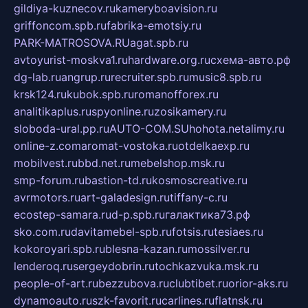
gildiya-kuznecov.ru
kameryboavision.ru
griffoncom.spb.ru
fabrika-emotsiy.ru
PARK-MATROSOVA.RU
agat.spb.ru
avtoyurist-moskva1.ru
hardware.org.ru
схема-авто.рф
dg-lab.ru
angrup.ru
recruiter.spb.ru
music8.spb.ru
krsk124.ru
kubok.spb.ru
romanofforex.ru
analitikaplus.ru
spyonline.ru
zosikamery.ru
sloboda-ural.pp.ru
AUTO-COM.SU
hohota.net
alimy.ru
online-z.com
aromat-vostoka.ru
otdelkaexp.ru
mobilvest.ru
bbd.net.ru
mebelshop.msk.ru
smp-forum.ru
bastion-td.ru
kosmoscreative.ru
avrmotors.ru
art-galadesign.ru
tiffany-c.ru
ecostep-samara.ru
d-p.spb.ru
галактика73.рф
sko.com.ru
davitamebel-spb.ru
fotsis.ru
tesiaes.ru
kokoroyari.spb.ru
blesna-kazan.ru
mossilver.ru
lenderoq.ru
sergeydobrin.ru
tochkazvuka.msk.ru
people-of-art.ru
bezzubova.ru
clubtibet.ru
orior-aks.ru
dynamoauto.ru
szk-favorit.ru
carlines.ru
flatnsk.ru