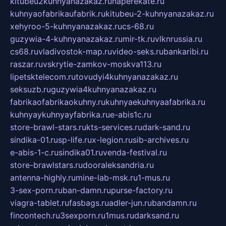
kitubeu2kuhnyanazakaz.ru
naperekate.ru
kuhnyaofabrikaufabrik.ru
kitubeu-2-kuhnyanazakaz.ru
xehyroo-5-kuhnyanazakaz.ru
cs-68.ru
guzywia-4-kuhnyanazakaz.ru
mir-tk.ru
vlknrussia.ru
cs68.ru
vladivostok-map.ru
video-seks.ru
bankaribi.ru
raszar.ru
vskrytie-zamkov-moskva113.ru
lipetsktelecom.ru
tovudyi4kuhnyanazakaz.ru
seksuzb.ru
guzywia4kuhnyanazakaz.ru
fabrikaofabrikaokuhny.ru
kuhnyaekuhnyaafabrika.ru
kuhnyaykuhnyayfabrika.ru
e-abis1c.ru
store-brawl-stars.ru
kts-services.ru
dark-sand.ru
sindika-01.ru
sp-life.ru
x-legion.ru
sib-archives.ru
e-abis-1-c.ru
sindika01.ru
venda-festival.ru
store-brawlstars.ru
dooraleksandria.ru
antenna-highly.ru
mine-lab-msk.ru
1-mus.ru
3-sex-porn.ru
ban-damn.ru
purse-factory.ru
viagra-tablet.ru
fasbags.ru
adler-jun.ru
bandamn.ru
fincontech.ru
3sexporn.ru
1mus.ru
darksand.ru