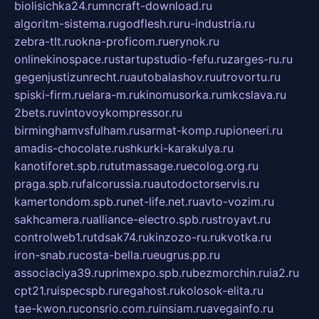
biolisichka24.ru
mncraft-download.ru
algoritm-sistema.ru
godflesh.ru
ru-industria.ru
zebra-tlt.ru
okna-proficom.ru
erynok.ru
onlinekinospace.ru
startupstudio-fefu.ru
zarges-ru.ru
gegenjustizunrecht.ru
autobalashov.ru
utrovortu.ru
spiski-firm.ru
elara-m.ru
kinomusorka.ru
mkcslava.ru
2bets.ru
vintovoykompressor.ru
birminghamvsfulham.ru
sarmat-komp.ru
pioneeri.ru
amadis-chocolate.ru
shkurki-karakulya.ru
kanotiforet.spb.ru
tutmassage.ru
ecolog.org.ru
praga.spb.ru
falcorussia.ru
autodoctorservis.ru
kamertondom.spb.ru
net-life.net.ru
avto-vozim.ru
sakhcamera.ru
alliance-electro.spb.ru
stroyavt.ru
controlweb1.ru
tdsak74.ru
kinzozo-ru.ru
kvotka.ru
iron-snab.ru
costa-bella.ru
eugrus.pp.ru
associaciya39.ru
primexpo.spb.ru
bezmorchin.ru
ia2.ru
cpt21.ru
ispecspb.ru
regahost.ru
kolosok-elita.ru
tae-kwon.ru
consrio.com.ru
insiam.ru
avegainfo.ru