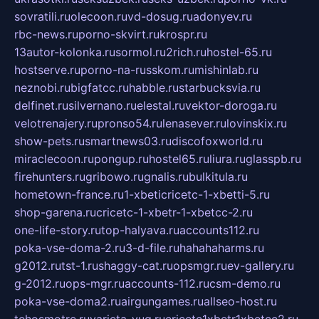
sovratili.ru
olecoon.ru
vd-dosug.ru
adonyev.ru
rbc-news.ru
porno-skvirt.ru
krospr.ru
13autor-kolonka.ru
sormol.ru
2rich.ru
hostel-65.ru
hostserve.ru
porno-na-russkom.ru
mishinlab.ru
neznobi.ru
bigfatcc.ru
habble.ru
starbucksvia.ru
delfinet.ru
silvernano.ru
elestal.ru
vektor-doroga.ru
velotrenajery.ru
pronso54.ru
lenasever.ru
lovinskix.ru
show-pets.ru
smartnews03.ru
discofoxworld.ru
miraclecoon.ru
pongup.ru
hostel65.ru
liura.ru
glasspb.ru
firehunters.ru
gribowo.ru
gnalis.ru
bulkitula.ru
hometown-france.ru
1-xbeticricetc-1-xbetti-5.ru
shop-garena.ru
cricetc-1-xbetr-1-xbetcc-2.ru
one-life-story.ru
top-halyava.ru
accounts112.ru
poka-vse-doma-2.ru
3-d-file.ru
hahahaharms.ru
g2012.ru
tst-1.ru
shaggy-cat.ru
opsmgr.ru
ev-gallery.ru
g-2012.ru
ops-mgr.ru
accounts-112.ru
csm-demo.ru
poka-vse-doma2.ru
airgungames.ru
allseo-host.ru