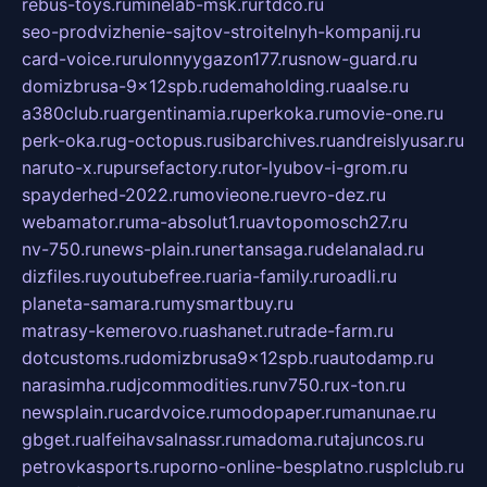
rebus-toys.ru
minelab-msk.ru
rtdco.ru
seo-prodvizhenie-sajtov-stroitelnyh-kompanij.ru
card-voice.ru
rulonnyygazon177.ru
snow-guard.ru
domizbrusa-9x12spb.ru
demaholding.ru
aalse.ru
a380club.ru
argentinamia.ru
perkoka.ru
movie-one.ru
perk-oka.ru
g-octopus.ru
sibarchives.ru
andreislyusar.ru
naruto-x.ru
pursefactory.ru
tor-lyubov-i-grom.ru
spayderhed-2022.ru
movieone.ru
evro-dez.ru
webamator.ru
ma-absolut1.ru
avtopomosch27.ru
nv-750.ru
news-plain.ru
nertansaga.ru
delanalad.ru
dizfiles.ru
youtubefree.ru
aria-family.ru
roadli.ru
planeta-samara.ru
mysmartbuy.ru
matrasy-kemerovo.ru
ashanet.ru
trade-farm.ru
dotcustoms.ru
domizbrusa9x12spb.ru
autodamp.ru
narasimha.ru
djcommodities.ru
nv750.ru
x-ton.ru
newsplain.ru
cardvoice.ru
modopaper.ru
manunae.ru
gbget.ru
alfeihavsalnassr.ru
madoma.ru
tajuncos.ru
petrovkasports.ru
porno-online-besplatno.ru
splclub.ru