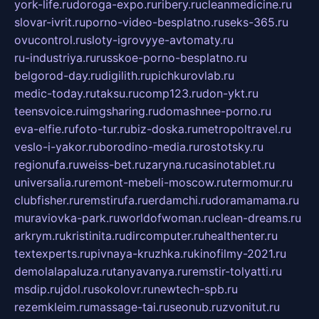
york-life.ru
doroga-expo.ru
ribery.ru
cleanmedicine.ru
slovar-ivrit.ru
porno-video-besplatno.ru
seks-365.ru
ovucontrol.ru
sloty-igrovyye-avtomaty.ru
ru-industriya.ru
russkoe-porno-besplatno.ru
belgorod-day.ru
digilith.ru
pichkurovlab.ru
medic-today.ru
taksu.ru
comp123.ru
don-ykt.ru
teensvoice.ru
imgsharing.ru
domashnee-porno.ru
eva-elfie.ru
foto-tur.ru
biz-doska.ru
metropoltravel.ru
veslo-i-yakor.ru
borodino-media.ru
rostotsky.ru
regionufa.ru
weiss-bet.ru
zaryna.ru
casinotablet.ru
universalia.ru
remont-mebeli-moscow.ru
termomur.ru
clubfisher.ru
remstirufa.ru
erdamchi.ru
doramamama.ru
muraviovka-park.ru
worldofwoman.ru
clean-dreams.ru
arkrym.ru
kristinita.ru
dircomputer.ru
healthenter.ru
textexperts.ru
pivnaya-kruzhka.ru
kinofilmy-2021.ru
demolalapaluza.ru
tanyavanya.ru
remstir-tolyatti.ru
msdip.ru
jdol.ru
sokolovr.ru
newtech-spb.ru
rezemkleim.ru
massage-tai.ru
seonub.ru
zvonitut.ru