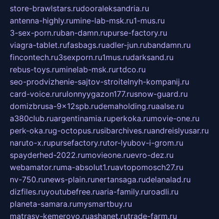
store-brawlstars.ru
dooraleksandria.ru
antenna-highly.ru
mine-lab-msk.ru
1-mus.ru
3-sex-porn.ru
ban-damn.ru
purse-factory.ru
viagra-tablet.ru
fasbags.ru
adler-jun.ru
bandamn.ru
fincontech.ru
3sexporn.ru
1mus.ru
darksand.ru
rebus-toys.ru
minelab-msk.ru
rtdco.ru
seo-prodvizhenie-sajtov-stroitelnyh-kompanij.ru
card-voice.ru
rulonnyygazon177.ru
snow-guard.ru
domizbrusa-9x12spb.ru
demaholding.ru
aalse.ru
a380club.ru
argentinamia.ru
perkoka.ru
movie-one.ru
perk-oka.ru
g-octopus.ru
sibarchives.ru
andreislyusar.ru
naruto-x.ru
pursefactory.ru
tor-lyubov-i-grom.ru
spayderhed-2022.ru
movieone.ru
evro-dez.ru
webamator.ru
ma-absolut1.ru
avtopomosch27.ru
nv-750.ru
news-plain.ru
nertansaga.ru
delanalad.ru
dizfiles.ru
youtubefree.ru
aria-family.ru
roadli.ru
planeta-samara.ru
mysmartbuy.ru
matrasy-kemerovo.ru
ashanet.ru
trade-farm.ru