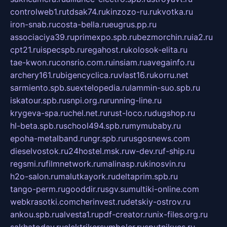
controlweb1.ru
tdsak74.ru
kinzozo-ru.ru
kvotka.ru
iron-snab.ru
costa-bella.ru
eugrus.pp.ru
associaciya39.ru
primexpo.spb.ru
bezmorchin.ru
ia2.ru
cpt21.ru
ispecspb.ru
regahost.ru
kolosok-elita.ru
tae-kwon.ru
consrio.com.ru
insiam.ru
avegainfo.ru
archery161.ru
bigencyclica.ru
vlast16.ru
korru.net
sarmiento.spb.su
extelopedia.ru
lammin-suo.spb.ru
iskatour.spb.ru
snpi.org.ru
running-line.ru
krygeva-spa.ru
chel.net.ru
rust-loco.ru
dugshop.ru
hl-beta.spb.ru
school494.spb.ru
mymubaby.ru
epoha-metalband.ru
ngr.spb.ru
rusgosnews.com
dieselvostok.ru
24hostel.msk.ru
w-dev.ru
f-ship.ru
regsmi.ru
filmnetwork.ru
malinasp.ru
kinosvin.ru
h2o-salon.ru
malutkayork.ru
deltaprim.spb.ru
tango-perm.ru
gooddir.ru
sgv.su
multiki-online.com
webkrasotki.com
cherinvest.ru
detskiy-ostrov.ru
ankou.spb.ru
alvesta1.ru
pdf-creator.ru
nix-files.org.ru