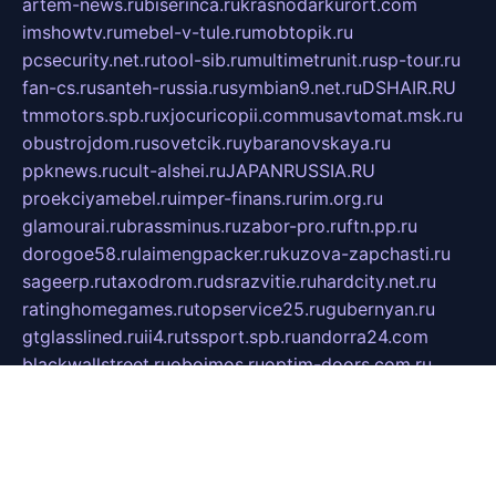
artem-news.ru
biserinca.ru
krasnodarkurort.com
imshowtv.ru
mebel-v-tule.ru
mobtopik.ru
pcsecurity.net.ru
tool-sib.ru
multimetrunit.ru
sp-tour.ru
fan-cs.ru
santeh-russia.ru
symbian9.net.ru
DSHAIR.RU
tmmotors.spb.ru
xjocuricopii.com
musavtomat.msk.ru
obustrojdom.ru
sovetcik.ru
ybaranovskaya.ru
ppknews.ru
cult-alshei.ru
JAPANRUSSIA.RU
proekciyamebel.ru
imper-finans.ru
rim.org.ru
glamourai.ru
brassminus.ru
zabor-pro.ru
ftn.pp.ru
dorogoe58.ru
laimengpacker.ru
kuzova-zapchasti.ru
sageerp.ru
taxodrom.ru
dsrazvitie.ru
hardcity.net.ru
ratinghomegames.ru
topservice25.ru
gubernyan.ru
gtglasslined.ru
ii4.ru
tssport.spb.ru
andorra24.com
blackwallstreet.ru
oboimos.ru
optim-doors.com.ru
ikuch.ru
nycr.org.ru
npa21.ru
vremya-ch.spb.ru
desert000.ru
ivtorgi.ru
ifiori.ru
catalog-statei.ru
dcv.org.ru
spetsmaster174.ru
ipkameryhiseeu.ru
dum26.ru
ruspol.spb.ru
fr-opendp.ru
kam-solnyshko.ru