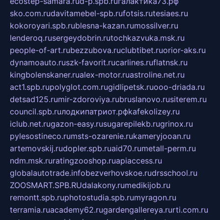
ecostep-samara.ru
d-p.spb.ru
галактика73.рф
sko.com.ru
davitamebel-spb.ru
fotsis.ru
tesiaes.ru
kokoroyari.spb.ru
blesna-kazan.ru
mossilver.ru
lenderoq.ru
sergeydobrin.ru
tochkazvuka.msk.ru
people-of-art.ru
bezzubova.ru
clubtibet.ru
orior-aks.ru
dynamoauto.ru
szk-favorit.ru
carlines.ru
flatnsk.ru
kingbolenskaner.ru
alex-motor.ru
astroline.net.ru
act1.spb.ru
polyglot.com.ru
gidlipetsk.ru
ooo-driada.ru
detsad125.ru
mir-zdoroviya.ru
bruslanovo.ru
siterem.ru
council.spb.ru
лодкипатриот.рф
kafekolizey.ru
iclub.net.ru
gazon-easy.ru
sugarepilekb.ru
grinox.ru
pylesostineco.ru
msts-ozarenie.ru
kameryjooan.ru
artemovskij.ru
dopler.spb.ru
aid70.ru
metall-perm.ru
ndm.msk.ru
ratingzooshop.ru
apiaccess.ru
globalautotrade.info
bezverhovskoe.ru
drsschool.ru
ZOOSMART.SPB.RU
dalakony.ru
medikijob.ru
remontt.spb.ru
photostudia.spb.ru
myragon.ru
terramia.ru
academy62.ru
gardengallereya.ru
rti.com.ru