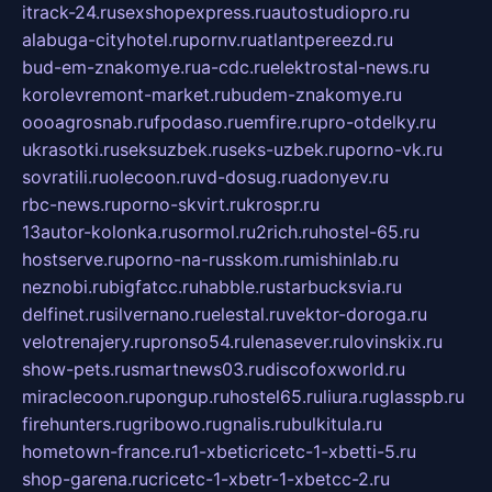
itrack-24.ru
sexshopexpress.ru
autostudiopro.ru
alabuga-cityhotel.ru
pornv.ru
atlantpereezd.ru
bud-em-znakomye.ru
a-cdc.ru
elektrostal-news.ru
korolevremont-market.ru
budem-znakomye.ru
oooagrosnab.ru
fpodaso.ru
emfire.ru
pro-otdelky.ru
ukrasotki.ru
seksuzbek.ru
seks-uzbek.ru
porno-vk.ru
sovratili.ru
olecoon.ru
vd-dosug.ru
adonyev.ru
rbc-news.ru
porno-skvirt.ru
krospr.ru
13autor-kolonka.ru
sormol.ru
2rich.ru
hostel-65.ru
hostserve.ru
porno-na-russkom.ru
mishinlab.ru
neznobi.ru
bigfatcc.ru
habble.ru
starbucksvia.ru
delfinet.ru
silvernano.ru
elestal.ru
vektor-doroga.ru
velotrenajery.ru
pronso54.ru
lenasever.ru
lovinskix.ru
show-pets.ru
smartnews03.ru
discofoxworld.ru
miraclecoon.ru
pongup.ru
hostel65.ru
liura.ru
glasspb.ru
firehunters.ru
gribowo.ru
gnalis.ru
bulkitula.ru
hometown-france.ru
1-xbeticricetc-1-xbetti-5.ru
shop-garena.ru
cricetc-1-xbetr-1-xbetcc-2.ru