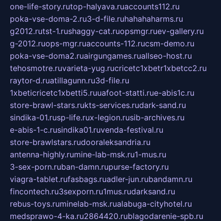
one-life-story.ru
top-halyava.ru
accounts112.ru
poka-vse-doma-2.ru
3-d-file.ru
hahahaharms.ru
g2012.ru
tst-1.ru
shaggy-cat.ru
opsmgr.ru
ev-gallery.ru
g-2012.ru
ops-mgr.ru
accounts-112.ru
csm-demo.ru
poka-vse-doma2.ru
airgungames.ru
allseo-host.ru
tehosmotre.ru
varieta-yug.ru
cricetc1xbetr1xbetcc2.ru
raytor-d.ru
atillagunn.ru
3d-file.ru
1xbeticricetc1xbetti5.ru
uafoot-statti.ru
e-abis1c.ru
store-brawl-stars.ru
kts-services.ru
dark-sand.ru
sindika-01.ru
sp-life.ru
x-legion.ru
sib-archives.ru
e-abis-1-c.ru
sindika01.ru
venda-festival.ru
store-brawlstars.ru
dooraleksandria.ru
antenna-highly.ru
mine-lab-msk.ru
1-mus.ru
3-sex-porn.ru
ban-damn.ru
purse-factory.ru
viagra-tablet.ru
fasbags.ru
adler-jun.ru
bandamn.ru
fincontech.ru
3sexporn.ru
1mus.ru
darksand.ru
rebus-toys.ru
minelab-msk.ru
alabuga-cityhotel.ru
medsprawo-4-ka.ru
2864420.ru
blagodarenie-spb.ru