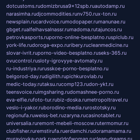
dotcustoms.ru
domizbrusa9x12spb.ru
autodamp.ru
narasimha.ru
djcommodities.ru
nv750.ru
x-ton.ru
newsplain.ru
cardvoice.ru
modopaper.ru
manunae.ru
gbget.ru
alfeihavsalnassr.ru
madoma.ru
tajuncos.ru
petrovkasports.ru
porno-online-besplatno.ru
splclub.ru
york-life.ru
doroga-expo.ru
ribery.ru
cleanmedicine.ru
slovar-ivrit.ru
porno-video-besplatno.ru
seks-365.ru
ovucontrol.ru
sloty-igrovyye-avtomaty.ru
ru-industriya.ru
russkoe-porno-besplatno.ru
belgorod-day.ru
digilith.ru
pichkurovlab.ru
medic-today.ru
taksu.ru
comp123.ru
don-ykt.ru
teensvoice.ru
imgsharing.ru
domashnee-porno.ru
eva-elfie.ru
foto-tur.ru
biz-doska.ru
metropoltravel.ru
veslo-i-yakor.ru
borodino-media.ru
rostotsky.ru
regionufa.ru
weiss-bet.ru
zaryna.ru
casinotablet.ru
universalia.ru
remont-mebeli-moscow.ru
termomur.ru
clubfisher.ru
remstirufa.ru
erdamchi.ru
doramamama.ru
muraviovka-park.ru
worldofwoman.ru
clean-dreams.ru