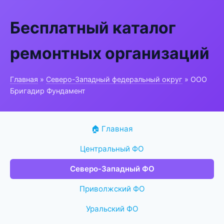
Бесплатный каталог
ремонтных организаций
Главная
»
Северо-Западный федеральный округ
» ООО
Бригадир Фундамент
🏠 Главная
Центральный ФО
Северо-Западный ФО
Приволжский ФО
Уральский ФО