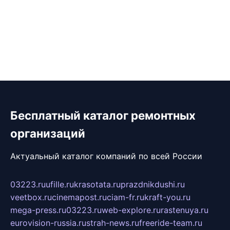
Бесплатный каталог ремонтных
организаций
Актуальный каталог компаний по всей России
03223.ru
ufille.ru
krasotata.ru
prazdnikdushi.ru
veetbox.ru
cinemapost.ru
ciam-fr.ru
kraft-you.ru
mega-press.ru
03223.ru
web-explore.ru
rastenuya.ru
eurovision-russia.ru
strah-news.ru
freeride-team.ru