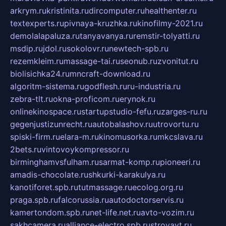
arkrym.ru
kristinita.ru
dircomputer.ru
healthenter.ru
textexperts.ru
pivnaya-kruzhka.ru
kinofilmy-2021.ru
demolalapaluza.ru
tanyavanya.ru
remstir-tolyatti.ru
msdip.ru
jdol.ru
sokolovr.ru
newtech-spb.ru
rezemkleim.ru
massage-tai.ru
seonub.ru
zvonitut.ru
biolisichka24.ru
mncraft-download.ru
algoritm-sistema.ru
godflesh.ru
ru-industria.ru
zebra-tlt.ru
okna-proficom.ru
erynok.ru
onlinekinospace.ru
startupstudio-fefu.ru
zarges-ru.ru
gegenjustizunrecht.ru
autobalashov.ru
utrovortu.ru
spiski-firm.ru
elara-m.ru
kinomusorka.ru
mkcslava.ru
2bets.ru
vintovoykompressor.ru
birminghamvsfulham.ru
sarmat-komp.ru
pioneeri.ru
amadis-chocolate.ru
shkurki-karakulya.ru
kanotiforet.spb.ru
tutmassage.ru
ecolog.org.ru
praga.spb.ru
falcorussia.ru
autodoctorservis.ru
kamertondom.spb.ru
net-life.net.ru
avto-vozim.ru
sakhcamera.ru
alliance-electro.spb.ru
stroyavt.ru