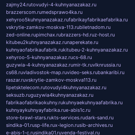
zajmy24.ru
tovudyi-4-kuhnyanazakaz.ru
brazzerscom.ru
medsprawo4ka.ru
xehyroo5kuhnyanazakaz.ru
fabrikayfabrikaefabrika.ru
vskrytie-zamkov-moskva-113.ru
biletnadom.ru
zed-online.ru
pimchax.ru
brazzers-hd.ru
z-host.ru
kitubeu2kuhnyanazakaz.ru
naperekate.ru
kuhnyaofabrikaufabrik.ru
kitubeu-2-kuhnyanazakaz.ru
xehyroo-5-kuhnyanazakaz.ru
cs-68.ru
guzywia-4-kuhnyanazakaz.ru
mir-tk.ru
vlknrussia.ru
cs68.ru
vladivostok-map.ru
video-seks.ru
bankaribi.ru
raszar.ru
vskrytie-zamkov-moskva113.ru
lipetsktelecom.ru
tovudyi4kuhnyanazakaz.ru
seksuzb.ru
guzywia4kuhnyanazakaz.ru
fabrikaofabrikaokuhny.ru
kuhnyaekuhnyaafabrika.ru
kuhnyaykuhnyayfabrika.ru
e-abis1c.ru
store-brawl-stars.ru
kts-services.ru
dark-sand.ru
sindika-01.ru
sp-life.ru
x-legion.ru
sib-archives.ru
e-abis-1-c.ru
sindika01.ru
venda-festival.ru