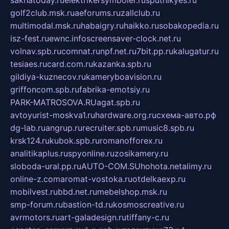
sakhatoday.ru
elektrikersymboler.ru
sputnikyes.ru
golf2club.msk.ru
aeforums.ru
zallclub.ru
multimodal.msk.ru
habaigry.ru
haikko.ru
sobakopedia.ru
isz-fest.ru
ewnc.info
screensaver-clock.net.ru
volnav.spb.ru
comnat.ru
npf.net.ru
7bit.pp.ru
kalugatur.ru
tesiaes.ru
card.com.ru
kazanka.spb.ru
gildiya-kuznecov.ru
kameryboavision.ru
griffoncom.spb.ru
fabrika-emotsiy.ru
PARK-MATROSOVA.RU
agat.spb.ru
avtoyurist-moskva1.ru
hardware.org.ru
схема-авто.рф
dg-lab.ru
angrup.ru
recruiter.spb.ru
music8.spb.ru
krsk124.ru
kubok.spb.ru
romanofforex.ru
analitikaplus.ru
spyonline.ru
zosikamery.ru
sloboda-ural.pp.ru
AUTO-COM.SU
hohota.net
alimy.ru
online-z.com
aromat-vostoka.ru
otdelkaexp.ru
mobilvest.ru
bbd.net.ru
mebelshop.msk.ru
smp-forum.ru
bastion-td.ru
kosmoscreative.ru
avrmotors.ru
art-galadesign.ru
tiffany-c.ru