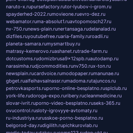
naruto-x.ru
pursefactory.ru
tor-lyubov-i-grom.ru
spayderhed-2022.ru
movieone.ru
evro-dez.ru
webamator.ru
ma-absolut1.ru
avtopomosch27.ru
nv-750.ru
news-plain.ru
nertansaga.ru
delanalad.ru
dizfiles.ru
youtubefree.ru
aria-family.ru
roadli.ru
planeta-samara.ru
mysmartbuy.ru
matrasy-kemerovo.ru
ashanet.ru
trade-farm.ru
dotcustoms.ru
domizbrusa9x12spb.ru
autodamp.ru
narasimha.ru
djcommodities.ru
nv750.ru
x-ton.ru
newsplain.ru
cardvoice.ru
modopaper.ru
manunae.ru
gbget.ru
alfeihavsalnassr.ru
madoma.ru
tajuncos.ru
petrovkasports.ru
porno-online-besplatno.ru
splclub.ru
york-life.ru
doroga-expo.ru
ribery.ru
cleanmedicine.ru
slovar-ivrit.ru
porno-video-besplatno.ru
seks-365.ru
ovucontrol.ru
sloty-igrovyye-avtomaty.ru
ru-industriya.ru
russkoe-porno-besplatno.ru
belgorod-day.ru
digilith.ru
pichkurovlab.ru
medic-today.ru
taksu.ru
comp123.ru
don-ykt.ru