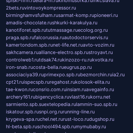
spiski-firm.ru
elara-m.ru
kinomusorka.ru
mkcslava.ru
2bets.ru
vintovoykompressor.ru
birminghamvsfulham.ru
sarmat-komp.ru
pioneeri.ru
amadis-chocolate.ru
shkurki-karakulya.ru
kanotiforet.spb.ru
tutmassage.ru
ecolog.org.ru
praga.spb.ru
falcorussia.ru
autodoctorservis.ru
kamertondom.spb.ru
net-life.net.ru
avto-vozim.ru
sakhcamera.ru
alliance-electro.spb.ru
stroyavt.ru
controlweb1.ru
tdsak74.ru
kinzozo-ru.ru
kvotka.ru
iron-snab.ru
costa-bella.ru
eugrus.pp.ru
associaciya39.ru
primexpo.spb.ru
bezmorchin.ru
ia2.ru
cpt21.ru
ispecspb.ru
regahost.ru
kolosok-elita.ru
tae-kwon.ru
consrio.com.ru
insiam.ru
avegainfo.ru
archery161.ru
bigencyclica.ru
vlast16.ru
korru.net
sarmiento.spb.su
extelopedia.ru
lammin-suo.spb.ru
iskatour.spb.ru
snpi.org.ru
running-line.ru
krygeva-spa.ru
chel.net.ru
rust-loco.ru
dugshop.ru
hl-beta.spb.ru
school494.spb.ru
mymubaby.ru