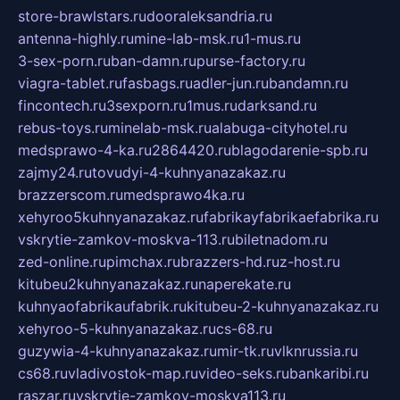
store-brawlstars.ru
dooraleksandria.ru
antenna-highly.ru
mine-lab-msk.ru
1-mus.ru
3-sex-porn.ru
ban-damn.ru
purse-factory.ru
viagra-tablet.ru
fasbags.ru
adler-jun.ru
bandamn.ru
fincontech.ru
3sexporn.ru
1mus.ru
darksand.ru
rebus-toys.ru
minelab-msk.ru
alabuga-cityhotel.ru
medsprawo-4-ka.ru
2864420.ru
blagodarenie-spb.ru
zajmy24.ru
tovudyi-4-kuhnyanazakaz.ru
brazzerscom.ru
medsprawo4ka.ru
xehyroo5kuhnyanazakaz.ru
fabrikayfabrikaefabrika.ru
vskrytie-zamkov-moskva-113.ru
biletnadom.ru
zed-online.ru
pimchax.ru
brazzers-hd.ru
z-host.ru
kitubeu2kuhnyanazakaz.ru
naperekate.ru
kuhnyaofabrikaufabrik.ru
kitubeu-2-kuhnyanazakaz.ru
xehyroo-5-kuhnyanazakaz.ru
cs-68.ru
guzywia-4-kuhnyanazakaz.ru
mir-tk.ru
vlknrussia.ru
cs68.ru
vladivostok-map.ru
video-seks.ru
bankaribi.ru
raszar.ru
vskrytie-zamkov-moskva113.ru