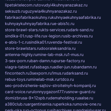
lipetsktelecom.ru
tovudyi4kuhnyanazakaz.ru
seksuzb.ru
guzywia4kuhnyanazakaz.ru
fabrikaofabrikaokuhny.ru
kuhnyaekuhnyaafabrika.ru
kuhnyaykuhnyayfabrika.ru
e-abis1c.ru
store-brawl-stars.ru
kts-services.ru
dark-sand.ru
sindika-01.ru
sp-life.ru
x-legion.ru
sib-archives.ru
e-abis-1-c.ru
sindika01.ru
venda-festival.ru
store-brawlstars.ru
dooraleksandria.ru
antenna-highly.ru
mine-lab-msk.ru
1-mus.ru
3-sex-porn.ru
ban-damn.ru
purse-factory.ru
viagra-tablet.ru
fasbags.ru
adler-jun.ru
bandamn.ru
fincontech.ru
3sexporn.ru
1mus.ru
darksand.ru
rebus-toys.ru
minelab-msk.ru
rtdco.ru
seo-prodvizhenie-sajtov-stroitelnyh-kompanij.ru
card-voice.ru
rulonnyygazon177.ru
snow-guard.ru
domizbrusa-9x12spb.ru
demaholding.ru
aalse.ru
a380club.ru
argentinamia.ru
perkoka.ru
movie-one.ru
perk-oka.ru
g-octopus.ru
sibarchives.ru
andreislyusar.ru