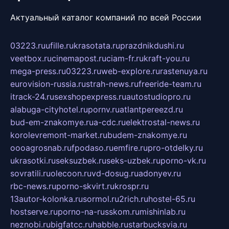
Актуальный каталог компаний по всей России
03223.ru
ufille.ru
krasotata.ru
prazdnikdushi.ru
veetbox.ru
cinemapost.ru
ciam-fr.ru
kraft-you.ru
mega-press.ru
03223.ru
web-explore.ru
rastenuya.ru
eurovision-russia.ru
strah-news.ru
freeride-team.ru
itrack-24.ru
sexshopexpress.ru
autostudiopro.ru
alabuga-cityhotel.ru
pornv.ru
atlantpereezd.ru
bud-em-znakomye.ru
a-cdc.ru
elektrostal-news.ru
korolevremont-market.ru
budem-znakomye.ru
oooagrosnab.ru
fpodaso.ru
emfire.ru
pro-otdelky.ru
ukrasotki.ru
seksuzbek.ru
seks-uzbek.ru
porno-vk.ru
sovratili.ru
olecoon.ru
vd-dosug.ru
adonyev.ru
rbc-news.ru
porno-skvirt.ru
krospr.ru
13autor-kolonka.ru
sormol.ru
2rich.ru
hostel-65.ru
hostserve.ru
porno-na-russkom.ru
mishinlab.ru
neznobi.ru
bigfatcc.ru
habble.ru
starbucksvia.ru