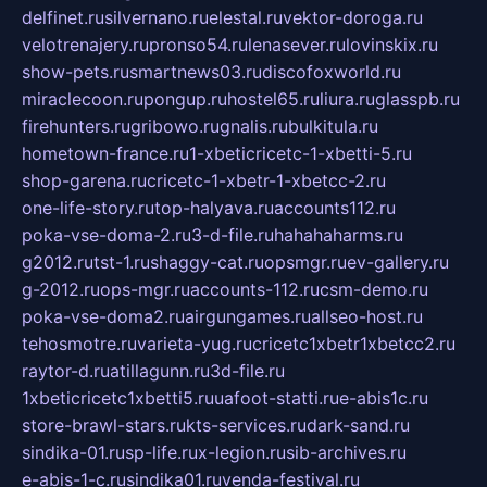
delfinet.ru
silvernano.ru
elestal.ru
vektor-doroga.ru
velotrenajery.ru
pronso54.ru
lenasever.ru
lovinskix.ru
show-pets.ru
smartnews03.ru
discofoxworld.ru
miraclecoon.ru
pongup.ru
hostel65.ru
liura.ru
glasspb.ru
firehunters.ru
gribowo.ru
gnalis.ru
bulkitula.ru
hometown-france.ru
1-xbeticricetc-1-xbetti-5.ru
shop-garena.ru
cricetc-1-xbetr-1-xbetcc-2.ru
one-life-story.ru
top-halyava.ru
accounts112.ru
poka-vse-doma-2.ru
3-d-file.ru
hahahaharms.ru
g2012.ru
tst-1.ru
shaggy-cat.ru
opsmgr.ru
ev-gallery.ru
g-2012.ru
ops-mgr.ru
accounts-112.ru
csm-demo.ru
poka-vse-doma2.ru
airgungames.ru
allseo-host.ru
tehosmotre.ru
varieta-yug.ru
cricetc1xbetr1xbetcc2.ru
raytor-d.ru
atillagunn.ru
3d-file.ru
1xbeticricetc1xbetti5.ru
uafoot-statti.ru
e-abis1c.ru
store-brawl-stars.ru
kts-services.ru
dark-sand.ru
sindika-01.ru
sp-life.ru
x-legion.ru
sib-archives.ru
e-abis-1-c.ru
sindika01.ru
venda-festival.ru