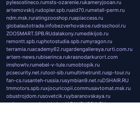
pylesostineco.ru
msts-ozarenie.ru
kameryjooan.ru
artemovskij.ru
dopler.spb.ru
aid70.ru
metall-perm.ru
ndm.msk.ru
ratingzooshop.ru
apiaccess.ru
globalautotrade.info
bezverhovskoe.ru
drsschool.ru
ZOOSMART.SPB.RU
dalakony.ru
medikijob.ru
remontt.spb.ru
photostudia.spb.ru
myragon.ru
terramia.ru
academy62.ru
gardengallereya.ru
rti.com.ru
artem-news.ru
biserinca.ru
krasnodarkurort.com
imshowtv.ru
mebel-v-tule.ru
mobtopik.ru
pcsecurity.net.ru
tool-sib.ru
multimetrunit.ru
sp-tour.ru
fan-cs.ru
santeh-russia.ru
symbian9.net.ru
DSHAIR.RU
tmmotors.spb.ru
xjocuricopii.com
musavtomat.msk.ru
obustrojdom.ru
sovetcik.ru
ybaranovskaya.ru
ppknews.ru
cult-alshei.ru
JAPANRUSSIA.RU
proekciyamebel.ru
imper-finans.ru
rim.org.ru
glamourai.ru
brassminus.ru
zabor-pro.ru
ftn.pp.ru
dorogoe58.ru
laimengpacker.ru
kuzova-zapchasti.ru
sageerp.ru
taxodrom.ru
dsrazvitie.ru
hardcity.net.ru