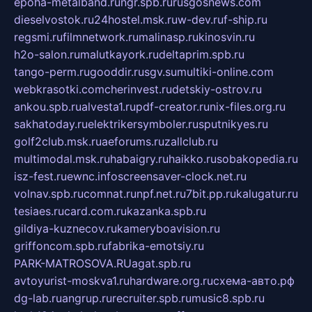
epoha-metalband.ru
ngr.spb.ru
rusgosnews.com
dieselvostok.ru
24hostel.msk.ru
w-dev.ru
f-ship.ru
regsmi.ru
filmnetwork.ru
malinasp.ru
kinosvin.ru
h2o-salon.ru
malutkayork.ru
deltaprim.spb.ru
tango-perm.ru
gooddir.ru
sgv.su
multiki-online.com
webkrasotki.com
cherinvest.ru
detskiy-ostrov.ru
ankou.spb.ru
alvesta1.ru
pdf-creator.ru
nix-files.org.ru
sakhatoday.ru
elektrikersymboler.ru
sputnikyes.ru
golf2club.msk.ru
aeforums.ru
zallclub.ru
multimodal.msk.ru
habaigry.ru
haikko.ru
sobakopedia.ru
isz-fest.ru
ewnc.info
screensaver-clock.net.ru
volnav.spb.ru
comnat.ru
npf.net.ru
7bit.pp.ru
kalugatur.ru
tesiaes.ru
card.com.ru
kazanka.spb.ru
gildiya-kuznecov.ru
kameryboavision.ru
griffoncom.spb.ru
fabrika-emotsiy.ru
PARK-MATROSOVA.RU
agat.spb.ru
avtoyurist-moskva1.ru
hardware.org.ru
схема-авто.рф
dg-lab.ru
angrup.ru
recruiter.spb.ru
music8.spb.ru