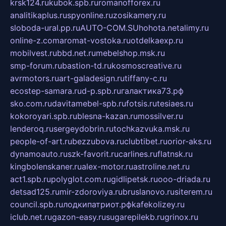
krsk124.ru
kubok.spb.ru
romanofforex.ru
analitikaplus.ru
spyonline.ru
zosikamery.ru
sloboda-ural.pp.ru
AUTO-COM.SU
hohota.net
alimy.ru
online-z.com
aromat-vostoka.ru
otdelkaexp.ru
mobilvest.ru
bbd.net.ru
mebelshop.msk.ru
smp-forum.ru
bastion-td.ru
kosmoscreative.ru
avrmotors.ru
art-galadesign.ru
tiffany-c.ru
ecostep-samara.ru
d-p.spb.ru
галактика73.рф
sko.com.ru
davitamebel-spb.ru
fotsis.ru
tesiaes.ru
kokoroyari.spb.ru
blesna-kazan.ru
mossilver.ru
lenderoq.ru
sergeydobrin.ru
tochkazvuka.msk.ru
people-of-art.ru
bezzubova.ru
clubtibet.ru
orior-aks.ru
dynamoauto.ru
szk-favorit.ru
carlines.ru
flatnsk.ru
kingbolenskaner.ru
alex-motor.ru
astroline.net.ru
act1.spb.ru
polyglot.com.ru
gidlipetsk.ru
ooo-driada.ru
detsad125.ru
mir-zdoroviya.ru
bruslanovo.ru
siterem.ru
council.spb.ru
лодкипатриот.рф
kafekolizey.ru
iclub.net.ru
gazon-easy.ru
sugarepilekb.ru
grinox.ru