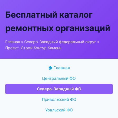
Бесплатный каталог
ремонтных организаций
Главная
»
Северо-Западный федеральный округ
»
Проект-Строй Контур Камень
🏠 Главная
Центральный ФО
Северо-Западный ФО
Приволжский ФО
Уральский ФО