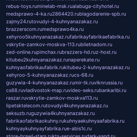
rebus-toys.ru
minelab-msk.ru
alabuga-cityhotel.ru
medsprawo-4-ka.ru
2864420.ru
blagodarenie-spb.ru
zajmy24.ru
tovudyi-4-kuhnyanazakaz.ru
brazzerscom.ru
medsprawo4ka.ru
xehyroo5kuhnyanazakaz.ru
fabrikayfabrikaefabrika.ru
vskrytie-zamkov-moskva-113.ru
biletnadom.ru
zed-online.ru
pimchax.ru
brazzers-hd.ru
z-host.ru
kitubeu2kuhnyanazakaz.ru
naperekate.ru
kuhnyaofabrikaufabrik.ru
kitubeu-2-kuhnyanazakaz.ru
xehyroo-5-kuhnyanazakaz.ru
cs-68.ru
guzywia-4-kuhnyanazakaz.ru
mir-tk.ru
vlknrussia.ru
cs68.ru
vladivostok-map.ru
video-seks.ru
bankaribi.ru
raszar.ru
vskrytie-zamkov-moskva113.ru
lipetsktelecom.ru
tovudyi4kuhnyanazakaz.ru
seksuzb.ru
guzywia4kuhnyanazakaz.ru
fabrikaofabrikaokuhny.ru
kuhnyaekuhnyaafabrika.ru
kuhnyaykuhnyayfabrika.ru
e-abis1c.ru
store-brawl-stars.ru
kts-services.ru
dark-sand.ru