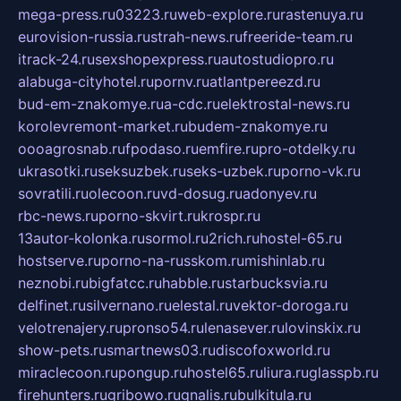
mega-press.ru
03223.ru
web-explore.ru
rastenuya.ru
eurovision-russia.ru
strah-news.ru
freeride-team.ru
itrack-24.ru
sexshopexpress.ru
autostudiopro.ru
alabuga-cityhotel.ru
pornv.ru
atlantpereezd.ru
bud-em-znakomye.ru
a-cdc.ru
elektrostal-news.ru
korolevremont-market.ru
budem-znakomye.ru
oooagrosnab.ru
fpodaso.ru
emfire.ru
pro-otdelky.ru
ukrasotki.ru
seksuzbek.ru
seks-uzbek.ru
porno-vk.ru
sovratili.ru
olecoon.ru
vd-dosug.ru
adonyev.ru
rbc-news.ru
porno-skvirt.ru
krospr.ru
13autor-kolonka.ru
sormol.ru
2rich.ru
hostel-65.ru
hostserve.ru
porno-na-russkom.ru
mishinlab.ru
neznobi.ru
bigfatcc.ru
habble.ru
starbucksvia.ru
delfinet.ru
silvernano.ru
elestal.ru
vektor-doroga.ru
velotrenajery.ru
pronso54.ru
lenasever.ru
lovinskix.ru
show-pets.ru
smartnews03.ru
discofoxworld.ru
miraclecoon.ru
pongup.ru
hostel65.ru
liura.ru
glasspb.ru
firehunters.ru
gribowo.ru
gnalis.ru
bulkitula.ru