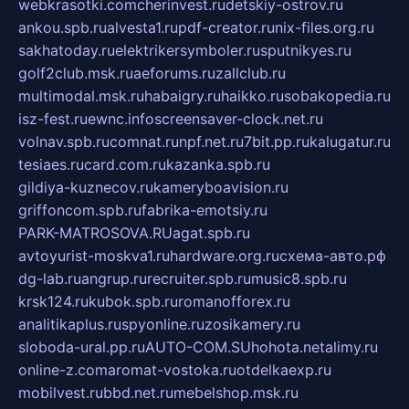
webkrasotki.com
cherinvest.ru
detskiy-ostrov.ru
ankou.spb.ru
alvesta1.ru
pdf-creator.ru
nix-files.org.ru
sakhatoday.ru
elektrikersymboler.ru
sputnikyes.ru
golf2club.msk.ru
aeforums.ru
zallclub.ru
multimodal.msk.ru
habaigry.ru
haikko.ru
sobakopedia.ru
isz-fest.ru
ewnc.info
screensaver-clock.net.ru
volnav.spb.ru
comnat.ru
npf.net.ru
7bit.pp.ru
kalugatur.ru
tesiaes.ru
card.com.ru
kazanka.spb.ru
gildiya-kuznecov.ru
kameryboavision.ru
griffoncom.spb.ru
fabrika-emotsiy.ru
PARK-MATROSOVA.RU
agat.spb.ru
avtoyurist-moskva1.ru
hardware.org.ru
схема-авто.рф
dg-lab.ru
angrup.ru
recruiter.spb.ru
music8.spb.ru
krsk124.ru
kubok.spb.ru
romanofforex.ru
analitikaplus.ru
spyonline.ru
zosikamery.ru
sloboda-ural.pp.ru
AUTO-COM.SU
hohota.net
alimy.ru
online-z.com
aromat-vostoka.ru
otdelkaexp.ru
mobilvest.ru
bbd.net.ru
mebelshop.msk.ru