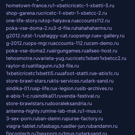
hometown-france.ru
1-xbeticricetc-1-xbetti-5.ru
shop-garena.ru
cricetc-1-xbetr-1-xbetcc-2.ru
one-life-story.ru
top-halyava.ru
accounts112.ru
poka-vse-doma-2.ru
3-d-file.ru
hahahaharms.ru
g2012.ru
tst-1.ru
shaggy-cat.ru
opsmgr.ru
ev-gallery.ru
g-2012.ru
ops-mgr.ru
accounts-112.ru
csm-demo.ru
poka-vse-doma2.ru
airgungames.ru
allseo-host.ru
tehosmotre.ru
varieta-yug.ru
cricetc1xbetr1xbetcc2.ru
raytor-d.ru
atillagunn.ru
3d-file.ru
1xbeticricetc1xbetti5.ru
uafoot-statti.ru
e-abis1c.ru
store-brawl-stars.ru
kts-services.ru
dark-sand.ru
sindika-01.ru
sp-life.ru
x-legion.ru
sib-archives.ru
e-abis-1-c.ru
sindika01.ru
venda-festival.ru
store-brawlstars.ru
dooraleksandria.ru
antenna-highly.ru
mine-lab-msk.ru
1-mus.ru
3-sex-porn.ru
ban-damn.ru
purse-factory.ru
viagra-tablet.ru
fasbags.ru
adler-jun.ru
bandamn.ru
fincontech.ru
3sexporn.ru
1mus.ru
darksand.ru