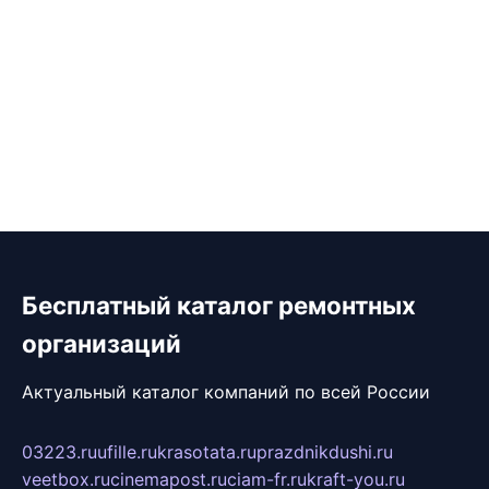
Бесплатный каталог ремонтных
организаций
Актуальный каталог компаний по всей России
03223.ru
ufille.ru
krasotata.ru
prazdnikdushi.ru
veetbox.ru
cinemapost.ru
ciam-fr.ru
kraft-you.ru