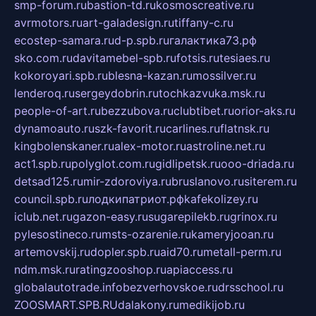
smp-forum.ru
bastion-td.ru
kosmoscreative.ru
avrmotors.ru
art-galadesign.ru
tiffany-c.ru
ecostep-samara.ru
d-p.spb.ru
галактика73.рф
sko.com.ru
davitamebel-spb.ru
fotsis.ru
tesiaes.ru
kokoroyari.spb.ru
blesna-kazan.ru
mossilver.ru
lenderoq.ru
sergeydobrin.ru
tochkazvuka.msk.ru
people-of-art.ru
bezzubova.ru
clubtibet.ru
orior-aks.ru
dynamoauto.ru
szk-favorit.ru
carlines.ru
flatnsk.ru
kingbolenskaner.ru
alex-motor.ru
astroline.net.ru
act1.spb.ru
polyglot.com.ru
gidlipetsk.ru
ooo-driada.ru
detsad125.ru
mir-zdoroviya.ru
bruslanovo.ru
siterem.ru
council.spb.ru
лодкипатриот.рф
kafekolizey.ru
iclub.net.ru
gazon-easy.ru
sugarepilekb.ru
grinox.ru
pylesostineco.ru
msts-ozarenie.ru
kameryjooan.ru
artemovskij.ru
dopler.spb.ru
aid70.ru
metall-perm.ru
ndm.msk.ru
ratingzooshop.ru
apiaccess.ru
globalautotrade.info
bezverhovskoe.ru
drsschool.ru
ZOOSMART.SPB.RU
dalakony.ru
medikijob.ru