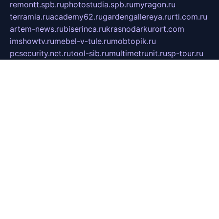
remontt.spb.ru
photostudia.spb.ru
myragon.ru
terramia.ru
academy62.ru
gardengallereya.ru
rti.com.ru
artem-news.ru
biserinca.ru
krasnodarkurort.com
imshowtv.ru
mebel-v-tule.ru
mobtopik.ru
pcsecurity.net.ru
tool-sib.ru
multimetrunit.ru
sp-tour.ru
fan-cs.ru
santeh-russia.ru
symbian9.net.ru
DSHAIR.RU
tmmotors.spb.ru
xjocuricopii.com
musavtomat.msk.ru
obustrojdom.ru
sovetcik.ru
ybaranovskaya.ru
ppknews.ru
cult-alshei.ru
JAPANRUSSIA.RU
proekciyamebel.ru
imper-finans.ru
rim.org.ru
glamourai.ru
brassminus.ru
zabor-pro.ru
ftn.pp.ru
dorogoe58.ru
laimengpacker.ru
kuzova-zapchasti.ru
sageerp.ru
taxodrom.ru
dsrazvitie.ru
hardcity.net.ru
ratinghomegames.ru
topservice25.ru
gubernyan.ru
gtglasslined.ru
ii4.ru
tssport.spb.ru
andorra24.com
blackwallstreet.ru
oboimos.ru
optim-doors.com.ru
ikuch.ru
nycr.org.ru
npa21.ru
vremya-ch.spb.ru
desert000.ru
ivtorgi.ru
ifiori.ru
catalog-statei.ru