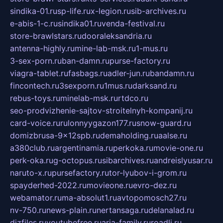
sindika-01.ru
sp-life.ru
x-legion.ru
sib-archives.ru
e-abis-1-c.ru
sindika01.ru
venda-festival.ru
store-brawlstars.ru
dooraleksandria.ru
antenna-highly.ru
mine-lab-msk.ru
1-mus.ru
3-sex-porn.ru
ban-damn.ru
purse-factory.ru
viagra-tablet.ru
fasbags.ru
adler-jun.ru
bandamn.ru
fincontech.ru
3sexporn.ru
1mus.ru
darksand.ru
rebus-toys.ru
minelab-msk.ru
rtdco.ru
seo-prodvizhenie-sajtov-stroitelnyh-kompanij.ru
card-voice.ru
rulonnyygazon177.ru
snow-guard.ru
domizbrusa-9x12spb.ru
demaholding.ru
aalse.ru
a380club.ru
argentinamia.ru
perkoka.ru
movie-one.ru
perk-oka.ru
g-octopus.ru
sibarchives.ru
andreislyusar.ru
naruto-x.ru
pursefactory.ru
tor-lyubov-i-grom.ru
spayderhed-2022.ru
movieone.ru
evro-dez.ru
webamator.ru
ma-absolut1.ru
avtopomosch27.ru
nv-750.ru
news-plain.ru
nertansaga.ru
delanalad.ru
dizfiles.ru
youtubefree.ru
aria-family.ru
roadli.ru