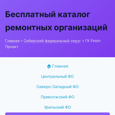
Бесплатный каталог
ремонтных организаций
Главная
»
Сибирский федеральный округ
» ГК Finish
Проект
🏠 Главная
Центральный ФО
Северо-Западный ФО
Приволжский ФО
Уральский ФО