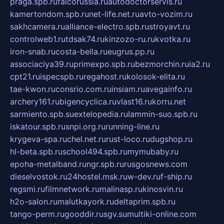
praga.spb.ru
falcorussia.ru
autodoctorservis.ru
kamertondom.spb.ru
net-life.net.ru
avto-vozim.ru
sakhcamera.ru
alliance-electro.spb.ru
stroyavt.ru
controlweb1.ru
tdsak74.ru
kinzozo-ru.ru
kvotka.ru
iron-snab.ru
costa-bella.ru
eugrus.pp.ru
associaciya39.ru
primexpo.spb.ru
bezmorchin.ru
ia2.ru
cpt21.ru
ispecspb.ru
regahost.ru
kolosok-elita.ru
tae-kwon.ru
consrio.com.ru
insiam.ru
avegainfo.ru
archery161.ru
bigencyclica.ru
vlast16.ru
korru.net
sarmiento.spb.su
extelopedia.ru
lammin-suo.spb.ru
iskatour.spb.ru
snpi.org.ru
running-line.ru
krygeva-spa.ru
chel.net.ru
rust-loco.ru
dugshop.ru
hl-beta.spb.ru
school494.spb.ru
mymubaby.ru
epoha-metalband.ru
ngr.spb.ru
rusgosnews.com
dieselvostok.ru
24hostel.msk.ru
w-dev.ru
f-ship.ru
regsmi.ru
filmnetwork.ru
malinasp.ru
kinosvin.ru
h2o-salon.ru
malutkayork.ru
deltaprim.spb.ru
tango-perm.ru
gooddir.ru
sgv.su
multiki-online.com