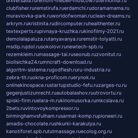
universalia.ru
remont-mebeli-moscow.ru
termomur.ru
clubfisher.ru
remstirufa.ru
erdamchi.ru
doramamama.ru
muraviovka-park.ru
worldofwoman.ru
clean-dreams.ru
arkrym.ru
kristinita.ru
dircomputer.ru
healthenter.ru
textexperts.ru
pivnaya-kruzhka.ru
kinofilmy-2021.ru
demolalapaluza.ru
tanyavanya.ru
remstir-tolyatti.ru
msdip.ru
jdol.ru
sokolovr.ru
newtech-spb.ru
rezemkleim.ru
massage-tai.ru
seonub.ru
zvonitut.ru
biolisichka24.ru
mncraft-download.ru
algoritm-sistema.ru
godflesh.ru
ru-industria.ru
zebra-tlt.ru
okna-proficom.ru
erynok.ru
onlinekinospace.ru
startupstudio-fefu.ru
zarges-ru.ru
gegenjustizunrecht.ru
autobalashov.ru
utrovortu.ru
spiski-firm.ru
elara-m.ru
kinomusorka.ru
mkcslava.ru
2bets.ru
vintovoykompressor.ru
birminghamvsfulham.ru
sarmat-komp.ru
pioneeri.ru
amadis-chocolate.ru
shkurki-karakulya.ru
kanotiforet.spb.ru
tutmassage.ru
ecolog.org.ru