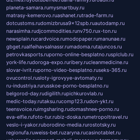
planeta-samara.ru
mysmartbuy.ru
matrasy-kemerovo.ru
ashanet.ru
trade-farm.ru
dotcustoms.ru
domizbrusa9x12spb.ru
autodamp.ru
narasimha.ru
djcommodities.ru
nv750.ru
x-ton.ru
newsplain.ru
cardvoice.ru
modopaper.ru
manunae.ru
gbget.ru
alfeihavsalnassr.ru
madoma.ru
tajuncos.ru
petrovkasports.ru
porno-online-besplatno.ru
splclub.ru
york-life.ru
doroga-expo.ru
ribery.ru
cleanmedicine.ru
slovar-ivrit.ru
porno-video-besplatno.ru
seks-365.ru
ovucontrol.ru
sloty-igrovyye-avtomaty.ru
ru-industriya.ru
russkoe-porno-besplatno.ru
belgorod-day.ru
digilith.ru
pichkurovlab.ru
medic-today.ru
taksu.ru
comp123.ru
don-ykt.ru
teensvoice.ru
imgsharing.ru
domashnee-porno.ru
eva-elfie.ru
foto-tur.ru
biz-doska.ru
metropoltravel.ru
veslo-i-yakor.ru
borodino-media.ru
rostotsky.ru
regionufa.ru
weiss-bet.ru
zaryna.ru
casinotablet.ru