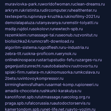
muraviovka-park.ru
worldofwoman.ru
clean-dreams.ru
arkrym.ru
kristinita.ru
dircomputer.ru
healthenter.ru
textexperts.ru
pivnaya-kruzhka.ru
kinofilmy-2021.ru
demolalapaluza.ru
tanyavanya.ru
remstir-tolyatti.ru
msdip.ru
jdol.ru
sokolovr.ru
newtech-spb.ru
rezemkleim.ru
massage-tai.ru
seonub.ru
zvonitut.ru
biolisichka24.ru
mncraft-download.ru
algoritm-sistema.ru
godflesh.ru
ru-industria.ru
zebra-tlt.ru
okna-proficom.ru
erynok.ru
onlinekinospace.ru
startupstudio-fefu.ru
zarges-ru.ru
gegenjustizunrecht.ru
autobalashov.ru
utrovortu.ru
spiski-firm.ru
elara-m.ru
kinomusorka.ru
mkcslava.ru
2bets.ru
vintovoykompressor.ru
birminghamvsfulham.ru
sarmat-komp.ru
pioneeri.ru
amadis-chocolate.ru
shkurki-karakulya.ru
kanotiforet.spb.ru
tutmassage.ru
ecolog.org.ru
praga.spb.ru
falcorussia.ru
autodoctorservis.ru
kamertondom.spb.ru
net-life.net.ru
avto-vozim.ru