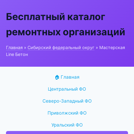
Бесплатный каталог
ремонтных организаций
Главная
»
Сибирский федеральный округ
» Мастерская
Line Бетон
🏠 Главная
Центральный ФО
Северо-Западный ФО
Приволжский ФО
Уральский ФО