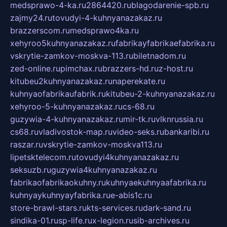
medsprawo-4-ka.ru
2864420.ru
blagodarenie-spb.ru
zajmy24.ru
tovudyi-4-kuhnyanazakaz.ru
brazzerscom.ru
medsprawo4ka.ru
xehyroo5kuhnyanazakaz.ru
fabrikayfabrikaefabrika.ru
vskrytie-zamkov-moskva-113.ru
biletnadom.ru
zed-online.ru
pimchax.ru
brazzers-hd.ru
z-host.ru
kitubeu2kuhnyanazakaz.ru
naperekate.ru
kuhnyaofabrikaufabrik.ru
kitubeu-2-kuhnyanazakaz.ru
xehyroo-5-kuhnyanazakaz.ru
cs-68.ru
guzywia-4-kuhnyanazakaz.ru
mir-tk.ru
vlknrussia.ru
cs68.ru
vladivostok-map.ru
video-seks.ru
bankaribi.ru
raszar.ru
vskrytie-zamkov-moskva113.ru
lipetsktelecom.ru
tovudyi4kuhnyanazakaz.ru
seksuzb.ru
guzywia4kuhnyanazakaz.ru
fabrikaofabrikaokuhny.ru
kuhnyaekuhnyaafabrika.ru
kuhnyaykuhnyayfabrika.ru
e-abis1c.ru
store-brawl-stars.ru
kts-services.ru
dark-sand.ru
sindika-01.ru
sp-life.ru
x-legion.ru
sib-archives.ru