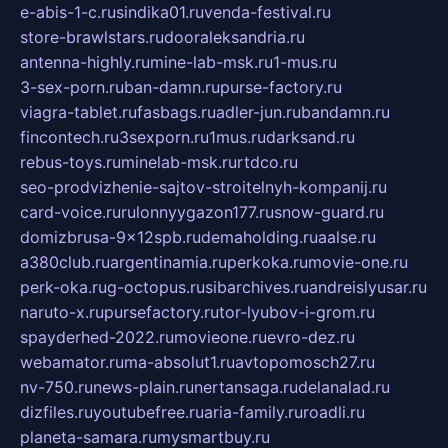
e-abis-1-c.ru
sindika01.ru
venda-festival.ru
store-brawlstars.ru
dooraleksandria.ru
antenna-highly.ru
mine-lab-msk.ru
1-mus.ru
3-sex-porn.ru
ban-damn.ru
purse-factory.ru
viagra-tablet.ru
fasbags.ru
adler-jun.ru
bandamn.ru
fincontech.ru
3sexporn.ru
1mus.ru
darksand.ru
rebus-toys.ru
minelab-msk.ru
rtdco.ru
seo-prodvizhenie-sajtov-stroitelnyh-kompanij.ru
card-voice.ru
rulonnyygazon177.ru
snow-guard.ru
domizbrusa-9x12spb.ru
demaholding.ru
aalse.ru
a380club.ru
argentinamia.ru
perkoka.ru
movie-one.ru
perk-oka.ru
g-octopus.ru
sibarchives.ru
andreislyusar.ru
naruto-x.ru
pursefactory.ru
tor-lyubov-i-grom.ru
spayderhed-2022.ru
movieone.ru
evro-dez.ru
webamator.ru
ma-absolut1.ru
avtopomosch27.ru
nv-750.ru
news-plain.ru
nertansaga.ru
delanalad.ru
dizfiles.ru
youtubefree.ru
aria-family.ru
roadli.ru
planeta-samara.ru
mysmartbuy.ru