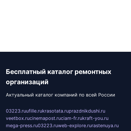
Бесплатный каталог ремонтных
организаций
Актуальный каталог компаний по всей России
03223.ru
ufille.ru
krasotata.ru
prazdnikdushi.ru
veetbox.ru
cinemapost.ru
ciam-fr.ru
kraft-you.ru
mega-press.ru
03223.ru
web-explore.ru
rastenuya.ru