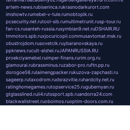
artem-news.ru
biserinca.ru
krasnodarkurort.com
imshowtv.ru
mebel-v-tule.ru
mobtopik.ru
pcsecurity.net.ru
tool-sib.ru
multimetrunit.ru
sp-tour.ru
fan-cs.ru
santeh-russia.ru
symbian9.net.ru
DSHAIR.RU
tmmotors.spb.ru
xjocuricopii.com
musavtomat.msk.ru
obustrojdom.ru
sovetcik.ru
ybaranovskaya.ru
ppknews.ru
cult-alshei.ru
JAPANRUSSIA.RU
proekciyamebel.ru
imper-finans.ru
rim.org.ru
glamourai.ru
brassminus.ru
zabor-pro.ru
ftn.pp.ru
dorogoe58.ru
laimengpacker.ru
kuzova-zapchasti.ru
sageerp.ru
taxodrom.ru
dsrazvitie.ru
hardcity.net.ru
ratinghomegames.ru
topservice25.ru
gubernyan.ru
gtglasslined.ru
ii4.ru
tssport.spb.ru
andorra24.com
blackwallstreet.ru
oboimos.ru
optim-doors.com.ru
ikuch.ru
nycr.org.ru
npa21.ru
vremya-ch.spb.ru
desert000.ru
ivtorgi.ru
ifiori.ru
catalog-statei.ru
dcv.org.ru
spetsmaster174.ru
ipkameryhiseeu.ru