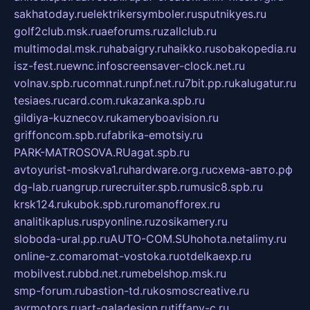
sakhatoday.ru
elektrikersymboler.ru
sputnikyes.ru
golf2club.msk.ru
aeforums.ru
zallclub.ru
multimodal.msk.ru
habaigry.ru
haikko.ru
sobakopedia.ru
isz-fest.ru
ewnc.info
screensaver-clock.net.ru
volnav.spb.ru
comnat.ru
npf.net.ru
7bit.pp.ru
kalugatur.ru
tesiaes.ru
card.com.ru
kazanka.spb.ru
gildiya-kuznecov.ru
kameryboavision.ru
griffoncom.spb.ru
fabrika-emotsiy.ru
PARK-MATROSOVA.RU
agat.spb.ru
avtoyurist-moskva1.ru
hardware.org.ru
схема-авто.рф
dg-lab.ru
angrup.ru
recruiter.spb.ru
music8.spb.ru
krsk124.ru
kubok.spb.ru
romanofforex.ru
analitikaplus.ru
spyonline.ru
zosikamery.ru
sloboda-ural.pp.ru
AUTO-COM.SU
hohota.net
alimy.ru
online-z.com
aromat-vostoka.ru
otdelkaexp.ru
mobilvest.ru
bbd.net.ru
mebelshop.msk.ru
smp-forum.ru
bastion-td.ru
kosmoscreative.ru
avrmotors.ru
art-galadesign.ru
tiffany-c.ru