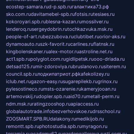
ecostep-samara.ru
d-p.spb.ru
галактика73.рф
sko.com.ru
davitamebel-spb.ru
fotsis.ru
tesiaes.ru
kokoroyari.spb.ru
blesna-kazan.ru
mossilver.ru
lenderoq.ru
sergeydobrin.ru
tochkazvuka.msk.ru
people-of-art.ru
bezzubova.ru
clubtibet.ru
orior-aks.ru
dynamoauto.ru
szk-favorit.ru
carlines.ru
flatnsk.ru
kingbolenskaner.ru
alex-motor.ru
astroline.net.ru
act1.spb.ru
polyglot.com.ru
gidlipetsk.ru
ooo-driada.ru
detsad125.ru
mir-zdoroviya.ru
bruslanovo.ru
siterem.ru
council.spb.ru
лодкипатриот.рф
kafekolizey.ru
iclub.net.ru
gazon-easy.ru
sugarepilekb.ru
grinox.ru
pylesostineco.ru
msts-ozarenie.ru
kameryjooan.ru
artemovskij.ru
dopler.spb.ru
aid70.ru
metall-perm.ru
ndm.msk.ru
ratingzooshop.ru
apiaccess.ru
globalautotrade.info
bezverhovskoe.ru
drsschool.ru
ZOOSMART.SPB.RU
dalakony.ru
medikijob.ru
remontt.spb.ru
photostudia.spb.ru
myragon.ru
terramia.ru
academy62.ru
gardengallereya.ru
rti.com.ru