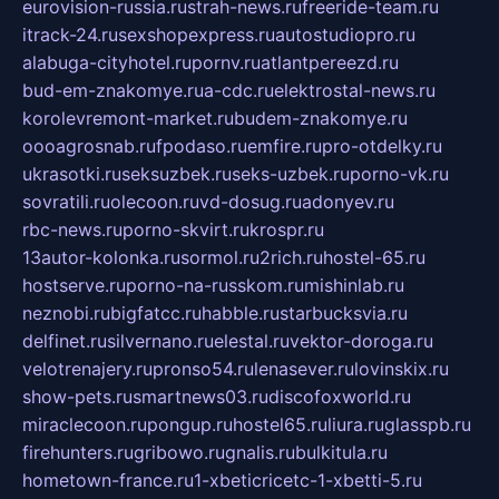
eurovision-russia.ru
strah-news.ru
freeride-team.ru
itrack-24.ru
sexshopexpress.ru
autostudiopro.ru
alabuga-cityhotel.ru
pornv.ru
atlantpereezd.ru
bud-em-znakomye.ru
a-cdc.ru
elektrostal-news.ru
korolevremont-market.ru
budem-znakomye.ru
oooagrosnab.ru
fpodaso.ru
emfire.ru
pro-otdelky.ru
ukrasotki.ru
seksuzbek.ru
seks-uzbek.ru
porno-vk.ru
sovratili.ru
olecoon.ru
vd-dosug.ru
adonyev.ru
rbc-news.ru
porno-skvirt.ru
krospr.ru
13autor-kolonka.ru
sormol.ru
2rich.ru
hostel-65.ru
hostserve.ru
porno-na-russkom.ru
mishinlab.ru
neznobi.ru
bigfatcc.ru
habble.ru
starbucksvia.ru
delfinet.ru
silvernano.ru
elestal.ru
vektor-doroga.ru
velotrenajery.ru
pronso54.ru
lenasever.ru
lovinskix.ru
show-pets.ru
smartnews03.ru
discofoxworld.ru
miraclecoon.ru
pongup.ru
hostel65.ru
liura.ru
glasspb.ru
firehunters.ru
gribowo.ru
gnalis.ru
bulkitula.ru
hometown-france.ru
1-xbeticricetc-1-xbetti-5.ru