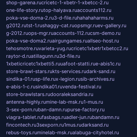
shop-garena.ru
cricetc-1-xbetr-1-xbetcc-2.ru
one-life-story.ru
top-halyava.ru
accounts112.ru
poka-vse-doma-2.ru
3-d-file.ru
hahahaharms.ru
g2012.ru
tst-1.ru
shaggy-cat.ru
opsmgr.ru
ev-gallery.ru
g-2012.ru
ops-mgr.ru
accounts-112.ru
csm-demo.ru
poka-vse-doma2.ru
airgungames.ru
allseo-host.ru
tehosmotre.ru
varieta-yug.ru
cricetc1xbetr1xbetcc2.ru
raytor-d.ru
atillagunn.ru
3d-file.ru
1xbeticricetc1xbetti5.ru
uafoot-statti.ru
e-abis1c.ru
store-brawl-stars.ru
kts-services.ru
dark-sand.ru
sindika-01.ru
sp-life.ru
x-legion.ru
sib-archives.ru
e-abis-1-c.ru
sindika01.ru
venda-festival.ru
store-brawlstars.ru
dooraleksandria.ru
antenna-highly.ru
mine-lab-msk.ru
1-mus.ru
3-sex-porn.ru
ban-damn.ru
purse-factory.ru
viagra-tablet.ru
fasbags.ru
adler-jun.ru
bandamn.ru
fincontech.ru
3sexporn.ru
1mus.ru
darksand.ru
rebus-toys.ru
minelab-msk.ru
alabuga-cityhotel.ru