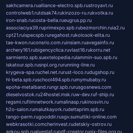
sakhcamera.ru
alliance-electro.spb.ru
stroyavt.ru
controlweb1.ru
tdsak74.ru
kinzozo-ru.ru
kvotka.ru
iron-snab.ru
costa-bella.ru
eugrus.pp.ru
associaciya39.ru
primexpo.spb.ru
bezmorchin.ru
ia2.ru
cpt21.ru
ispecspb.ru
regahost.ru
kolosok-elita.ru
tae-kwon.ru
consrio.com.ru
insiam.ru
avegainfo.ru
archery161.ru
bigencyclica.ru
vlast16.ru
korru.net
sarmiento.spb.su
extelopedia.ru
lammin-suo.spb.ru
iskatour.spb.ru
snpi.org.ru
running-line.ru
krygeva-spa.ru
chel.net.ru
rust-loco.ru
dugshop.ru
hl-beta.spb.ru
school494.spb.ru
mymubaby.ru
epoha-metalband.ru
ngr.spb.ru
rusgosnews.com
dieselvostok.ru
24hostel.msk.ru
w-dev.ru
f-ship.ru
regsmi.ru
filmnetwork.ru
malinasp.ru
kinosvin.ru
h2o-salon.ru
malutkayork.ru
deltaprim.spb.ru
tango-perm.ru
gooddir.ru
sgv.su
multiki-online.com
webkrasotki.com
cherinvest.ru
detskiy-ostrov.ru
ankou.spb.ru
alvesta1.ru
pdf-creator.ru
nix-files.org.ru