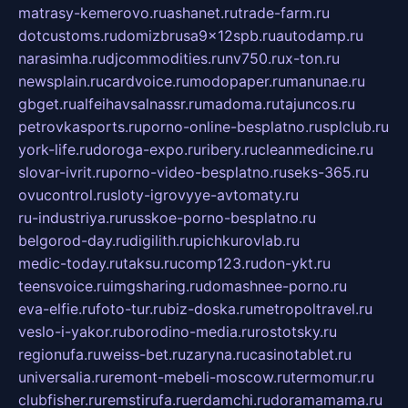
matrasy-kemerovo.ru
ashanet.ru
trade-farm.ru
dotcustoms.ru
domizbrusa9x12spb.ru
autodamp.ru
narasimha.ru
djcommodities.ru
nv750.ru
x-ton.ru
newsplain.ru
cardvoice.ru
modopaper.ru
manunae.ru
gbget.ru
alfeihavsalnassr.ru
madoma.ru
tajuncos.ru
petrovkasports.ru
porno-online-besplatno.ru
splclub.ru
york-life.ru
doroga-expo.ru
ribery.ru
cleanmedicine.ru
slovar-ivrit.ru
porno-video-besplatno.ru
seks-365.ru
ovucontrol.ru
sloty-igrovyye-avtomaty.ru
ru-industriya.ru
russkoe-porno-besplatno.ru
belgorod-day.ru
digilith.ru
pichkurovlab.ru
medic-today.ru
taksu.ru
comp123.ru
don-ykt.ru
teensvoice.ru
imgsharing.ru
domashnee-porno.ru
eva-elfie.ru
foto-tur.ru
biz-doska.ru
metropoltravel.ru
veslo-i-yakor.ru
borodino-media.ru
rostotsky.ru
regionufa.ru
weiss-bet.ru
zaryna.ru
casinotablet.ru
universalia.ru
remont-mebeli-moscow.ru
termomur.ru
clubfisher.ru
remstirufa.ru
erdamchi.ru
doramamama.ru