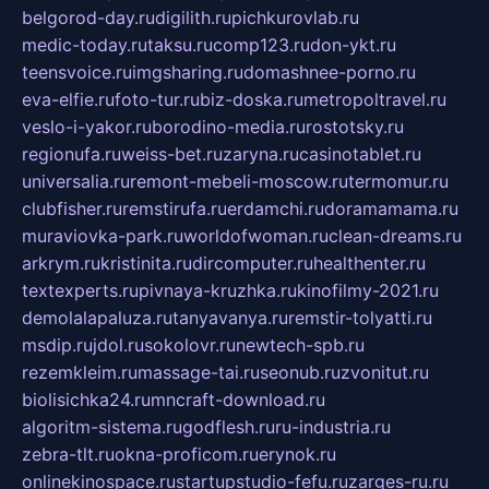
belgorod-day.ru
digilith.ru
pichkurovlab.ru
medic-today.ru
taksu.ru
comp123.ru
don-ykt.ru
teensvoice.ru
imgsharing.ru
domashnee-porno.ru
eva-elfie.ru
foto-tur.ru
biz-doska.ru
metropoltravel.ru
veslo-i-yakor.ru
borodino-media.ru
rostotsky.ru
regionufa.ru
weiss-bet.ru
zaryna.ru
casinotablet.ru
universalia.ru
remont-mebeli-moscow.ru
termomur.ru
clubfisher.ru
remstirufa.ru
erdamchi.ru
doramamama.ru
muraviovka-park.ru
worldofwoman.ru
clean-dreams.ru
arkrym.ru
kristinita.ru
dircomputer.ru
healthenter.ru
textexperts.ru
pivnaya-kruzhka.ru
kinofilmy-2021.ru
demolalapaluza.ru
tanyavanya.ru
remstir-tolyatti.ru
msdip.ru
jdol.ru
sokolovr.ru
newtech-spb.ru
rezemkleim.ru
massage-tai.ru
seonub.ru
zvonitut.ru
biolisichka24.ru
mncraft-download.ru
algoritm-sistema.ru
godflesh.ru
ru-industria.ru
zebra-tlt.ru
okna-proficom.ru
erynok.ru
onlinekinospace.ru
startupstudio-fefu.ru
zarges-ru.ru