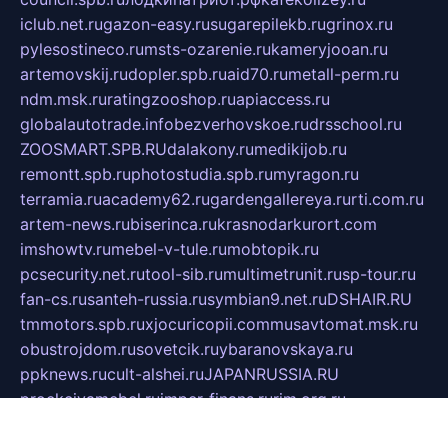
iclub.net.ru
gazon-easy.ru
sugarepilekb.ru
grinox.ru
pylesostineco.ru
msts-ozarenie.ru
kameryjooan.ru
artemovskij.ru
dopler.spb.ru
aid70.ru
metall-perm.ru
ndm.msk.ru
ratingzooshop.ru
apiaccess.ru
globalautotrade.info
bezverhovskoe.ru
drsschool.ru
ZOOSMART.SPB.RU
dalakony.ru
medikijob.ru
remontt.spb.ru
photostudia.spb.ru
myragon.ru
terramia.ru
academy62.ru
gardengallereya.ru
rti.com.ru
artem-news.ru
biserinca.ru
krasnodarkurort.com
imshowtv.ru
mebel-v-tule.ru
mobtopik.ru
pcsecurity.net.ru
tool-sib.ru
multimetrunit.ru
sp-tour.ru
fan-cs.ru
santeh-russia.ru
symbian9.net.ru
DSHAIR.RU
tmmotors.spb.ru
xjocuricopii.com
musavtomat.msk.ru
obustrojdom.ru
sovetcik.ru
ybaranovskaya.ru
ppknews.ru
cult-alshei.ru
JAPANRUSSIA.RU
proekciyamebel.ru
imper-finans.ru
rim.org.ru
glamourai.ru
brassminus.ru
zabor-pro.ru
ftn.pp.ru