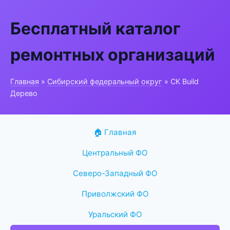
Бесплатный каталог
ремонтных организаций
Главная
»
Сибирский федеральный округ
» СК Build
Дерево
🏠 Главная
Центральный ФО
Северо-Западный ФО
Приволжский ФО
Уральский ФО