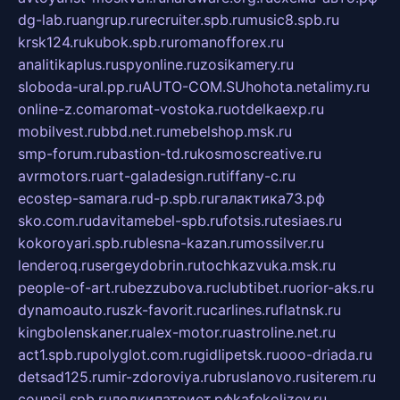
dg-lab.ru
angrup.ru
recruiter.spb.ru
music8.spb.ru
krsk124.ru
kubok.spb.ru
romanofforex.ru
analitikaplus.ru
spyonline.ru
zosikamery.ru
sloboda-ural.pp.ru
AUTO-COM.SU
hohota.net
alimy.ru
online-z.com
aromat-vostoka.ru
otdelkaexp.ru
mobilvest.ru
bbd.net.ru
mebelshop.msk.ru
smp-forum.ru
bastion-td.ru
kosmoscreative.ru
avrmotors.ru
art-galadesign.ru
tiffany-c.ru
ecostep-samara.ru
d-p.spb.ru
галактика73.рф
sko.com.ru
davitamebel-spb.ru
fotsis.ru
tesiaes.ru
kokoroyari.spb.ru
blesna-kazan.ru
mossilver.ru
lenderoq.ru
sergeydobrin.ru
tochkazvuka.msk.ru
people-of-art.ru
bezzubova.ru
clubtibet.ru
orior-aks.ru
dynamoauto.ru
szk-favorit.ru
carlines.ru
flatnsk.ru
kingbolenskaner.ru
alex-motor.ru
astroline.net.ru
act1.spb.ru
polyglot.com.ru
gidlipetsk.ru
ooo-driada.ru
detsad125.ru
mir-zdoroviya.ru
bruslanovo.ru
siterem.ru
council.spb.ru
лодкипатриот.рф
kafekolizey.ru