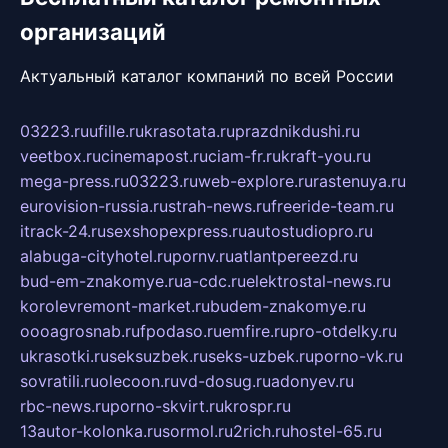
организаций
Актуальный каталог компаний по всей России
03223.ru
ufille.ru
krasotata.ru
prazdnikdushi.ru
veetbox.ru
cinemapost.ru
ciam-fr.ru
kraft-you.ru
mega-press.ru
03223.ru
web-explore.ru
rastenuya.ru
eurovision-russia.ru
strah-news.ru
freeride-team.ru
itrack-24.ru
sexshopexpress.ru
autostudiopro.ru
alabuga-cityhotel.ru
pornv.ru
atlantpereezd.ru
bud-em-znakomye.ru
a-cdc.ru
elektrostal-news.ru
korolevremont-market.ru
budem-znakomye.ru
oooagrosnab.ru
fpodaso.ru
emfire.ru
pro-otdelky.ru
ukrasotki.ru
seksuzbek.ru
seks-uzbek.ru
porno-vk.ru
sovratili.ru
olecoon.ru
vd-dosug.ru
adonyev.ru
rbc-news.ru
porno-skvirt.ru
krospr.ru
13autor-kolonka.ru
sormol.ru
2rich.ru
hostel-65.ru