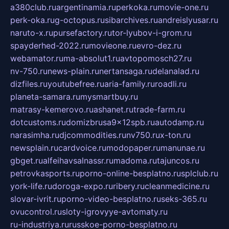
a380club.ru
argentinamia.ru
perkoka.ru
movie-one.ru
perk-oka.ru
g-octopus.ru
sibarchives.ru
andreislyusar.ru
naruto-x.ru
pursefactory.ru
tor-lyubov-i-grom.ru
spayderhed-2022.ru
movieone.ru
evro-dez.ru
webamator.ru
ma-absolut1.ru
avtopomosch27.ru
nv-750.ru
news-plain.ru
nertansaga.ru
delanalad.ru
dizfiles.ru
youtubefree.ru
aria-family.ru
roadli.ru
planeta-samara.ru
mysmartbuy.ru
matrasy-kemerovo.ru
ashanet.ru
trade-farm.ru
dotcustoms.ru
domizbrusa9x12spb.ru
autodamp.ru
narasimha.ru
djcommodities.ru
nv750.ru
x-ton.ru
newsplain.ru
cardvoice.ru
modopaper.ru
manunae.ru
gbget.ru
alfeihavsalnassr.ru
madoma.ru
tajuncos.ru
petrovkasports.ru
porno-online-besplatno.ru
splclub.ru
york-life.ru
doroga-expo.ru
ribery.ru
cleanmedicine.ru
slovar-ivrit.ru
porno-video-besplatno.ru
seks-365.ru
ovucontrol.ru
sloty-igrovyye-avtomaty.ru
ru-industriya.ru
russkoe-porno-besplatno.ru