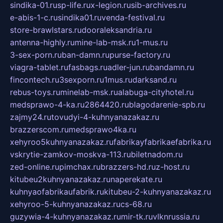
sindika-01.ru
sp-life.ru
x-legion.ru
sib-archives.ru
e-abis-1-c.ru
sindika01.ru
venda-festival.ru
store-brawlstars.ru
dooraleksandria.ru
antenna-highly.ru
mine-lab-msk.ru
1-mus.ru
3-sex-porn.ru
ban-damn.ru
purse-factory.ru
viagra-tablet.ru
fasbags.ru
adler-jun.ru
bandamn.ru
fincontech.ru
3sexporn.ru
1mus.ru
darksand.ru
rebus-toys.ru
minelab-msk.ru
alabuga-cityhotel.ru
medsprawo-4-ka.ru
2864420.ru
blagodarenie-spb.ru
zajmy24.ru
tovudyi-4-kuhnyanazakaz.ru
brazzerscom.ru
medsprawo4ka.ru
xehyroo5kuhnyanazakaz.ru
fabrikayfabrikaefabrika.ru
vskrytie-zamkov-moskva-113.ru
biletnadom.ru
zed-online.ru
pimchax.ru
brazzers-hd.ru
z-host.ru
kitubeu2kuhnyanazakaz.ru
naperekate.ru
kuhnyaofabrikaufabrik.ru
kitubeu-2-kuhnyanazakaz.ru
xehyroo-5-kuhnyanazakaz.ru
cs-68.ru
guzywia-4-kuhnyanazakaz.ru
mir-tk.ru
vlknrussia.ru