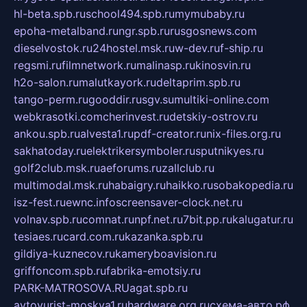
hl-beta.spb.ru
school494.spb.ru
mymubaby.ru
epoha-metalband.ru
ngr.spb.ru
rusgosnews.com
dieselvostok.ru
24hostel.msk.ru
w-dev.ru
f-ship.ru
regsmi.ru
filmnetwork.ru
malinasp.ru
kinosvin.ru
h2o-salon.ru
malutkayork.ru
deltaprim.spb.ru
tango-perm.ru
gooddir.ru
sgv.su
multiki-online.com
webkrasotki.com
cherinvest.ru
detskiy-ostrov.ru
ankou.spb.ru
alvesta1.ru
pdf-creator.ru
nix-files.org.ru
sakhatoday.ru
elektrikersymboler.ru
sputnikyes.ru
golf2club.msk.ru
aeforums.ru
zallclub.ru
multimodal.msk.ru
habaigry.ru
haikko.ru
sobakopedia.ru
isz-fest.ru
ewnc.info
screensaver-clock.net.ru
volnav.spb.ru
comnat.ru
npf.net.ru
7bit.pp.ru
kalugatur.ru
tesiaes.ru
card.com.ru
kazanka.spb.ru
gildiya-kuznecov.ru
kameryboavision.ru
griffoncom.spb.ru
fabrika-emotsiy.ru
PARK-MATROSOVA.RU
agat.spb.ru
avtoyurist-moskva1.ru
hardware.org.ru
схема-авто.рф