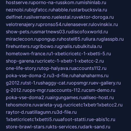
hostserve.ru
porno-na-russkom.ru
mishinlab.ru
neznobi.ru
bigfatcc.ru
habble.ru
starbucksvia.ru
delfinet.ru
silvernano.ru
elestal.ru
vektor-doroga.ru
velotrenajery.ru
pronso54.ru
lenasever.ru
lovinskix.ru
show-pets.ru
smartnews03.ru
discofoxworld.ru
miraclecoon.ru
pongup.ru
hostel65.ru
liura.ru
glasspb.ru
firehunters.ru
gribowo.ru
gnalis.ru
bulkitula.ru
hometown-france.ru
1-xbeticricetc-1-xbetti-5.ru
shop-garena.ru
cricetc-1-xbetr-1-xbetcc-2.ru
one-life-story.ru
top-halyava.ru
accounts112.ru
poka-vse-doma-2.ru
3-d-file.ru
hahahaharms.ru
g2012.ru
tst-1.ru
shaggy-cat.ru
opsmgr.ru
ev-gallery.ru
g-2012.ru
ops-mgr.ru
accounts-112.ru
csm-demo.ru
poka-vse-doma2.ru
airgungames.ru
allseo-host.ru
tehosmotre.ru
varieta-yug.ru
cricetc1xbetr1xbetcc2.ru
raytor-d.ru
atillagunn.ru
3d-file.ru
1xbeticricetc1xbetti5.ru
uafoot-statti.ru
e-abis1c.ru
store-brawl-stars.ru
kts-services.ru
dark-sand.ru