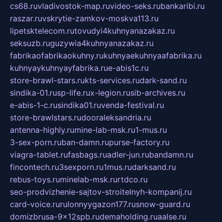
cs68.ru
vladivostok-map.ru
video-seks.ru
bankaribi.ru
raszar.ru
vskrytie-zamkov-moskva113.ru
lipetsktelecom.ru
tovudyi4kuhnyanazakaz.ru
seksuzb.ru
guzywia4kuhnyanazakaz.ru
fabrikaofabrikaokuhny.ru
kuhnyaekuhnyaafabrika.ru
kuhnyaykuhnyayfabrika.ru
e-abis1c.ru
store-brawl-stars.ru
kts-services.ru
dark-sand.ru
sindika-01.ru
sp-life.ru
x-legion.ru
sib-archives.ru
e-abis-1-c.ru
sindika01.ru
venda-festival.ru
store-brawlstars.ru
dooraleksandria.ru
antenna-highly.ru
mine-lab-msk.ru
1-mus.ru
3-sex-porn.ru
ban-damn.ru
purse-factory.ru
viagra-tablet.ru
fasbags.ru
adler-jun.ru
bandamn.ru
fincontech.ru
3sexporn.ru
1mus.ru
darksand.ru
rebus-toys.ru
minelab-msk.ru
rtdco.ru
seo-prodvizhenie-sajtov-stroitelnyh-kompanij.ru
card-voice.ru
rulonnyygazon177.ru
snow-guard.ru
domizbrusa-9x12spb.ru
demaholding.ru
aalse.ru