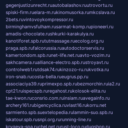
gegenjustizunrecht.ru
autobalashov.ru
utrovortu.ru
spiski-firm.ru
elara-m.ru
kinomusorka.ru
mkcslava.ru
2bets.ru
vintovoykompressor.ru
birminghamvsfulham.ru
sarmat-komp.ru
pioneeri.ru
amadis-chocolate.ru
shkurki-karakulya.ru
kanotiforet.spb.ru
tutmassage.ru
ecolog.org.ru
praga.spb.ru
falcorussia.ru
autodoctorservis.ru
kamertondom.spb.ru
net-life.net.ru
avto-vozim.ru
sakhcamera.ru
alliance-electro.spb.ru
stroyavt.ru
controlweb1.ru
tdsak74.ru
kinzozo-ru.ru
kvotka.ru
iron-snab.ru
costa-bella.ru
eugrus.pp.ru
associaciya39.ru
primexpo.spb.ru
bezmorchin.ru
ia2.ru
cpt21.ru
ispecspb.ru
regahost.ru
kolosok-elita.ru
tae-kwon.ru
consrio.com.ru
insiam.ru
avegainfo.ru
archery161.ru
bigencyclica.ru
vlast16.ru
korru.net
sarmiento.spb.su
extelopedia.ru
lammin-suo.spb.ru
iskatour.spb.ru
snpi.org.ru
running-line.ru
krygeva-spa.ru
chel.net.ru
rust-loco.ru
dugshop.ru