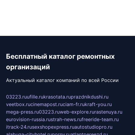
Бесплатный каталог ремонтных
организаций
Актуальный каталог компаний по всей России
03223.ru
ufille.ru
krasotata.ru
prazdnikdushi.ru
veetbox.ru
cinemapost.ru
ciam-fr.ru
kraft-you.ru
mega-press.ru
03223.ru
web-explore.ru
rastenuya.ru
eurovision-russia.ru
strah-news.ru
freeride-team.ru
itrack-24.ru
sexshopexpress.ru
autostudiopro.ru
alabuga-cityhotel.ru
pornv.ru
atlantpereezd.ru