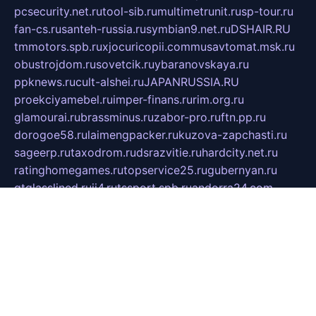
pcsecurity.net.ru
tool-sib.ru
multimetrunit.ru
sp-tour.ru
fan-cs.ru
santeh-russia.ru
symbian9.net.ru
DSHAIR.RU
tmmotors.spb.ru
xjocuricopii.com
musavtomat.msk.ru
obustrojdom.ru
sovetcik.ru
ybaranovskaya.ru
ppknews.ru
cult-alshei.ru
JAPANRUSSIA.RU
proekciyamebel.ru
imper-finans.ru
rim.org.ru
glamourai.ru
brassminus.ru
zabor-pro.ru
ftn.pp.ru
dorogoe58.ru
laimengpacker.ru
kuzova-zapchasti.ru
sageerp.ru
taxodrom.ru
dsrazvitie.ru
hardcity.net.ru
ratinghomegames.ru
topservice25.ru
gubernyan.ru
gtglasslined.ru
ii4.ru
tssport.spb.ru
andorra24.com
blackwallstreet.ru
oboimos.ru
optim-doors.com.ru
ikuch.ru
nycr.org.ru
npa21.ru
vremya-ch.spb.ru
desert000.ru
ivtorgi.ru
ifiori.ru
catalog-statei.ru
dcv.org.ru
spetsmaster174.ru
ipkameryhiseeu.ru
dum26.ru
ruspol.spb.ru
fr-opendp.ru
kam-solnyshko.ru
cheyenne-arapaho.ru
sevzapmetal.spb.ru
ted-lapidus.spb.ru
parasite-eliminator.ru