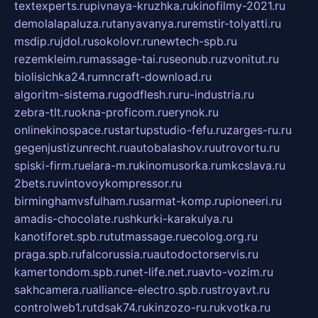
textexperts.ru
pivnaya-kruzhka.ru
kinofilmy-2021.ru
demolalapaluza.ru
tanyavanya.ru
remstir-tolyatti.ru
msdip.ru
jdol.ru
sokolovr.ru
newtech-spb.ru
rezemkleim.ru
massage-tai.ru
seonub.ru
zvonitut.ru
biolisichka24.ru
mncraft-download.ru
algoritm-sistema.ru
godflesh.ru
ru-industria.ru
zebra-tlt.ru
okna-proficom.ru
erynok.ru
onlinekinospace.ru
startupstudio-fefu.ru
zarges-ru.ru
gegenjustizunrecht.ru
autobalashov.ru
utrovortu.ru
spiski-firm.ru
elara-m.ru
kinomusorka.ru
mkcslava.ru
2bets.ru
vintovoykompressor.ru
birminghamvsfulham.ru
sarmat-komp.ru
pioneeri.ru
amadis-chocolate.ru
shkurki-karakulya.ru
kanotiforet.spb.ru
tutmassage.ru
ecolog.org.ru
praga.spb.ru
falcorussia.ru
autodoctorservis.ru
kamertondom.spb.ru
net-life.net.ru
avto-vozim.ru
sakhcamera.ru
alliance-electro.spb.ru
stroyavt.ru
controlweb1.ru
tdsak74.ru
kinzozo-ru.ru
kvotka.ru