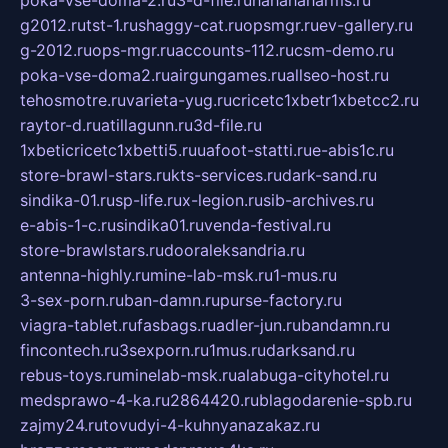
g2012.ru
tst-1.ru
shaggy-cat.ru
opsmgr.ru
ev-gallery.ru
g-2012.ru
ops-mgr.ru
accounts-112.ru
csm-demo.ru
poka-vse-doma2.ru
airgungames.ru
allseo-host.ru
tehosmotre.ru
varieta-yug.ru
cricetc1xbetr1xbetcc2.ru
raytor-d.ru
atillagunn.ru
3d-file.ru
1xbeticricetc1xbetti5.ru
uafoot-statti.ru
e-abis1c.ru
store-brawl-stars.ru
kts-services.ru
dark-sand.ru
sindika-01.ru
sp-life.ru
x-legion.ru
sib-archives.ru
e-abis-1-c.ru
sindika01.ru
venda-festival.ru
store-brawlstars.ru
dooraleksandria.ru
antenna-highly.ru
mine-lab-msk.ru
1-mus.ru
3-sex-porn.ru
ban-damn.ru
purse-factory.ru
viagra-tablet.ru
fasbags.ru
adler-jun.ru
bandamn.ru
fincontech.ru
3sexporn.ru
1mus.ru
darksand.ru
rebus-toys.ru
minelab-msk.ru
alabuga-cityhotel.ru
medsprawo-4-ka.ru
2864420.ru
blagodarenie-spb.ru
zajmy24.ru
tovudyi-4-kuhnyanazakaz.ru