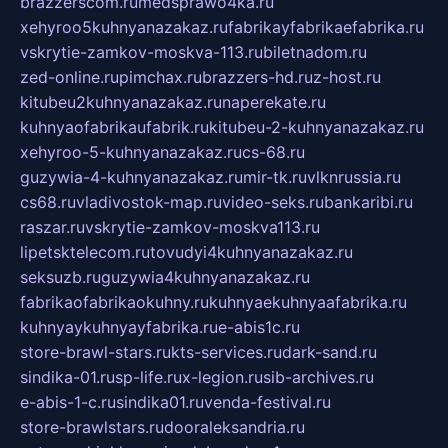
brazzerscom.ru
medsprawo4ka.ru
xehyroo5kuhnyanazakaz.ru
fabrikayfabrikaefabrika.ru
vskrytie-zamkov-moskva-113.ru
biletnadom.ru
zed-online.ru
pimchax.ru
brazzers-hd.ru
z-host.ru
kitubeu2kuhnyanazakaz.ru
naperekate.ru
kuhnyaofabrikaufabrik.ru
kitubeu-2-kuhnyanazakaz.ru
xehyroo-5-kuhnyanazakaz.ru
cs-68.ru
guzywia-4-kuhnyanazakaz.ru
mir-tk.ru
vlknrussia.ru
cs68.ru
vladivostok-map.ru
video-seks.ru
bankaribi.ru
raszar.ru
vskrytie-zamkov-moskva113.ru
lipetsktelecom.ru
tovudyi4kuhnyanazakaz.ru
seksuzb.ru
guzywia4kuhnyanazakaz.ru
fabrikaofabrikaokuhny.ru
kuhnyaekuhnyaafabrika.ru
kuhnyaykuhnyayfabrika.ru
e-abis1c.ru
store-brawl-stars.ru
kts-services.ru
dark-sand.ru
sindika-01.ru
sp-life.ru
x-legion.ru
sib-archives.ru
e-abis-1-c.ru
sindika01.ru
venda-festival.ru
store-brawlstars.ru
dooraleksandria.ru