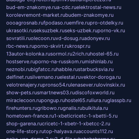
bud-em-znakomye.ru
a-cdc.ru
elektrostal-news.ru
korolevremont-market.ru
budem-znakomye.ru
oooagrosnab.ru
fpodaso.ru
emfire.ru
pro-otdelky.ru
ukrasotki.ru
seksuzbek.ru
seks-uzbek.ru
porno-vk.ru
sovratili.ru
olecoon.ru
vd-dosug.ru
adonyev.ru
rbc-news.ru
porno-skvirt.ru
krospr.ru
13autor-kolonka.ru
sormol.ru
2rich.ru
hostel-65.ru
hostserve.ru
porno-na-russkom.ru
mishinlab.ru
neznobi.ru
bigfatcc.ru
habble.ru
starbucksvia.ru
delfinet.ru
silvernano.ru
elestal.ru
vektor-doroga.ru
velotrenajery.ru
pronso54.ru
lenasever.ru
lovinskix.ru
show-pets.ru
smartnews03.ru
discofoxworld.ru
miraclecoon.ru
pongup.ru
hostel65.ru
liura.ru
glasspb.ru
firehunters.ru
gribowo.ru
gnalis.ru
bulkitula.ru
hometown-france.ru
1-xbeticricetc-1-xbetti-5.ru
shop-garena.ru
cricetc-1-xbetr-1-xbetcc-2.ru
one-life-story.ru
top-halyava.ru
accounts112.ru
poka-vse-doma-2.ru
3-d-file.ru
hahahaharms.ru