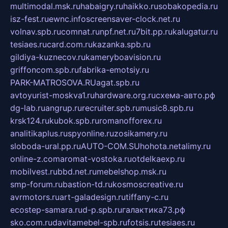
multimodal.msk.ru
habaigry.ru
haikko.ru
sobakopedia.ru
isz-fest.ru
ewnc.info
screensaver-clock.net.ru
volnav.spb.ru
comnat.ru
npf.net.ru
7bit.pp.ru
kalugatur.ru
tesiaes.ru
card.com.ru
kazanka.spb.ru
gildiya-kuznecov.ru
kameryboavision.ru
griffoncom.spb.ru
fabrika-emotsiy.ru
PARK-MATROSOVA.RU
agat.spb.ru
avtoyurist-moskva1.ru
hardware.org.ru
схема-авто.рф
dg-lab.ru
angrup.ru
recruiter.spb.ru
music8.spb.ru
krsk124.ru
kubok.spb.ru
romanofforex.ru
analitikaplus.ru
spyonline.ru
zosikamery.ru
sloboda-ural.pp.ru
AUTO-COM.SU
hohota.net
alimy.ru
online-z.com
aromat-vostoka.ru
otdelkaexp.ru
mobilvest.ru
bbd.net.ru
mebelshop.msk.ru
smp-forum.ru
bastion-td.ru
kosmoscreative.ru
avrmotors.ru
art-galadesign.ru
tiffany-c.ru
ecostep-samara.ru
d-p.spb.ru
галактика73.рф
sko.com.ru
davitamebel-spb.ru
fotsis.ru
tesiaes.ru