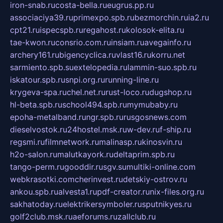
iron-snab.ru
costa-bella.ru
eugrus.pp.ru
associaciya39.ru
primexpo.spb.ru
bezmorchin.ru
ia2.ru
cpt21.ru
ispecspb.ru
regahost.ru
kolosok-elita.ru
tae-kwon.ru
consrio.com.ru
insiam.ru
avegainfo.ru
archery161.ru
bigencyclica.ru
vlast16.ru
korru.net
sarmiento.spb.su
extelopedia.ru
lammin-suo.spb.ru
iskatour.spb.ru
snpi.org.ru
running-line.ru
krygeva-spa.ru
chel.net.ru
rust-loco.ru
dugshop.ru
hl-beta.spb.ru
school494.spb.ru
mymubaby.ru
epoha-metalband.ru
ngr.spb.ru
rusgosnews.com
dieselvostok.ru
24hostel.msk.ru
w-dev.ru
f-ship.ru
regsmi.ru
filmnetwork.ru
malinasp.ru
kinosvin.ru
h2o-salon.ru
malutkayork.ru
deltaprim.spb.ru
tango-perm.ru
gooddir.ru
sgv.su
multiki-online.com
webkrasotki.com
cherinvest.ru
detskiy-ostrov.ru
ankou.spb.ru
alvesta1.ru
pdf-creator.ru
nix-files.org.ru
sakhatoday.ru
elektrikersymboler.ru
sputnikyes.ru
golf2club.msk.ru
aeforums.ru
zallclub.ru