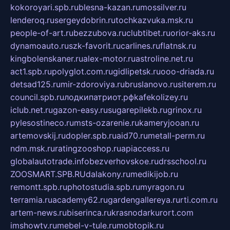
kokoroyari.spb.ru
blesna-kazan.ru
mossilver.ru
lenderoq.ru
sergeydobrin.ru
tochkazvuka.msk.ru
people-of-art.ru
bezzubova.ru
clubtibet.ru
orior-aks.ru
dynamoauto.ru
szk-favorit.ru
carlines.ru
flatnsk.ru
kingbolenskaner.ru
alex-motor.ru
astroline.net.ru
act1.spb.ru
polyglot.com.ru
gidlipetsk.ru
ooo-driada.ru
detsad125.ru
mir-zdoroviya.ru
bruslanovo.ru
siterem.ru
council.spb.ru
лодкипатриот.рф
kafekolizey.ru
iclub.net.ru
gazon-easy.ru
sugarepilekb.ru
grinox.ru
pylesostineco.ru
msts-ozarenie.ru
kameryjooan.ru
artemovskij.ru
dopler.spb.ru
aid70.ru
metall-perm.ru
ndm.msk.ru
ratingzooshop.ru
apiaccess.ru
globalautotrade.info
bezverhovskoe.ru
drsschool.ru
ZOOSMART.SPB.RU
dalakony.ru
medikijob.ru
remontt.spb.ru
photostudia.spb.ru
myragon.ru
terramia.ru
academy62.ru
gardengallereya.ru
rti.com.ru
artem-news.ru
biserinca.ru
krasnodarkurort.com
imshowtv.ru
mebel-v-tule.ru
mobtopik.ru