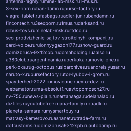
antenna-highly.ru
mine-lab-msk.ru
1-mus.ru
3-sex-porn.ru
ban-damn.ru
purse-factory.ru
viagra-tablet.ru
fasbags.ru
adler-jun.ru
bandamn.ru
fincontech.ru
3sexporn.ru
1mus.ru
darksand.ru
rebus-toys.ru
minelab-msk.ru
rtdco.ru
seo-prodvizhenie-sajtov-stroitelnyh-kompanij.ru
card-voice.ru
rulonnyygazon177.ru
snow-guard.ru
domizbrusa-9x12spb.ru
demaholding.ru
aalse.ru
a380club.ru
argentinamia.ru
perkoka.ru
movie-one.ru
perk-oka.ru
g-octopus.ru
sibarchives.ru
andreislyusar.ru
naruto-x.ru
pursefactory.ru
tor-lyubov-i-grom.ru
spayderhed-2022.ru
movieone.ru
evro-dez.ru
webamator.ru
ma-absolut1.ru
avtopomosch27.ru
nv-750.ru
news-plain.ru
nertansaga.ru
delanalad.ru
dizfiles.ru
youtubefree.ru
aria-family.ru
roadli.ru
planeta-samara.ru
mysmartbuy.ru
matrasy-kemerovo.ru
ashanet.ru
trade-farm.ru
dotcustoms.ru
domizbrusa9x12spb.ru
autodamp.ru