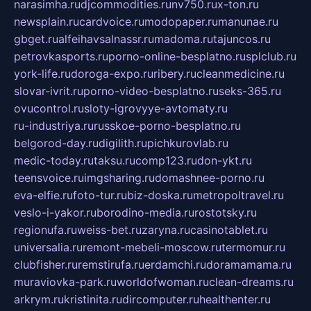
narasimha.ru
djcommodities.ru
nv750.ru
x-ton.ru
newsplain.ru
cardvoice.ru
modopaper.ru
manunae.ru
gbget.ru
alfeihavsalnassr.ru
madoma.ru
tajuncos.ru
petrovkasports.ru
porno-online-besplatno.ru
splclub.ru
york-life.ru
doroga-expo.ru
ribery.ru
cleanmedicine.ru
slovar-ivrit.ru
porno-video-besplatno.ru
seks-365.ru
ovucontrol.ru
sloty-igrovyye-avtomaty.ru
ru-industriya.ru
russkoe-porno-besplatno.ru
belgorod-day.ru
digilith.ru
pichkurovlab.ru
medic-today.ru
taksu.ru
comp123.ru
don-ykt.ru
teensvoice.ru
imgsharing.ru
domashnee-porno.ru
eva-elfie.ru
foto-tur.ru
biz-doska.ru
metropoltravel.ru
veslo-i-yakor.ru
borodino-media.ru
rostotsky.ru
regionufa.ru
weiss-bet.ru
zaryna.ru
casinotablet.ru
universalia.ru
remont-mebeli-moscow.ru
termomur.ru
clubfisher.ru
remstirufa.ru
erdamchi.ru
doramamama.ru
muraviovka-park.ru
worldofwoman.ru
clean-dreams.ru
arkrym.ru
kristinita.ru
dircomputer.ru
healthenter.ru