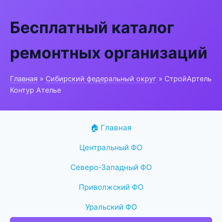
Бесплатный каталог
ремонтных организаций
Главная
»
Сибирский федеральный округ
» СтройАртель
Контур Ателье
🏠 Главная
Центральный ФО
Северо-Западный ФО
Приволжский ФО
Уральский ФО