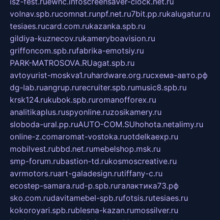
isz-fest.ru
ewnc.info
screensaver-clock.net.ru
volnav.spb.ru
comnat.ru
npf.net.ru
7bit.pp.ru
kalugatur.ru
tesiaes.ru
card.com.ru
kazanka.spb.ru
gildiya-kuznecov.ru
kameryboavision.ru
griffoncom.spb.ru
fabrika-emotsiy.ru
PARK-MATROSOVA.RU
agat.spb.ru
avtoyurist-moskva1.ru
hardware.org.ru
схема-авто.рф
dg-lab.ru
angrup.ru
recruiter.spb.ru
music8.spb.ru
krsk124.ru
kubok.spb.ru
romanofforex.ru
analitikaplus.ru
spyonline.ru
zosikamery.ru
sloboda-ural.pp.ru
AUTO-COM.SU
hohota.net
alimy.ru
online-z.com
aromat-vostoka.ru
otdelkaexp.ru
mobilvest.ru
bbd.net.ru
mebelshop.msk.ru
smp-forum.ru
bastion-td.ru
kosmoscreative.ru
avrmotors.ru
art-galadesign.ru
tiffany-c.ru
ecostep-samara.ru
d-p.spb.ru
галактика73.рф
sko.com.ru
davitamebel-spb.ru
fotsis.ru
tesiaes.ru
kokoroyari.spb.ru
blesna-kazan.ru
mossilver.ru