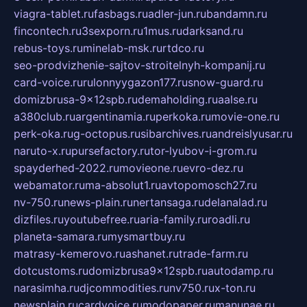
viagra-tablet.ru
fasbags.ru
adler-jun.ru
bandamn.ru
fincontech.ru
3sexporn.ru
1mus.ru
darksand.ru
rebus-toys.ru
minelab-msk.ru
rtdco.ru
seo-prodvizhenie-sajtov-stroitelnyh-kompanij.ru
card-voice.ru
rulonnyygazon177.ru
snow-guard.ru
domizbrusa-9x12spb.ru
demaholding.ru
aalse.ru
a380club.ru
argentinamia.ru
perkoka.ru
movie-one.ru
perk-oka.ru
g-octopus.ru
sibarchives.ru
andreislyusar.ru
naruto-x.ru
pursefactory.ru
tor-lyubov-i-grom.ru
spayderhed-2022.ru
movieone.ru
evro-dez.ru
webamator.ru
ma-absolut1.ru
avtopomosch27.ru
nv-750.ru
news-plain.ru
nertansaga.ru
delanalad.ru
dizfiles.ru
youtubefree.ru
aria-family.ru
roadli.ru
planeta-samara.ru
mysmartbuy.ru
matrasy-kemerovo.ru
ashanet.ru
trade-farm.ru
dotcustoms.ru
domizbrusa9x12spb.ru
autodamp.ru
narasimha.ru
djcommodities.ru
nv750.ru
x-ton.ru
newsplain.ru
cardvoice.ru
modopaper.ru
manunae.ru