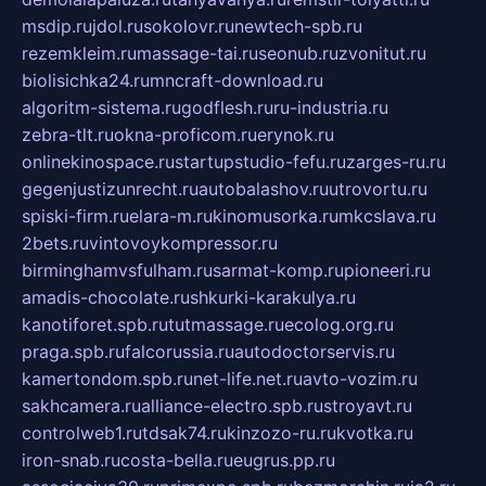
msdip.ru
jdol.ru
sokolovr.ru
newtech-spb.ru
rezemkleim.ru
massage-tai.ru
seonub.ru
zvonitut.ru
biolisichka24.ru
mncraft-download.ru
algoritm-sistema.ru
godflesh.ru
ru-industria.ru
zebra-tlt.ru
okna-proficom.ru
erynok.ru
onlinekinospace.ru
startupstudio-fefu.ru
zarges-ru.ru
gegenjustizunrecht.ru
autobalashov.ru
utrovortu.ru
spiski-firm.ru
elara-m.ru
kinomusorka.ru
mkcslava.ru
2bets.ru
vintovoykompressor.ru
birminghamvsfulham.ru
sarmat-komp.ru
pioneeri.ru
amadis-chocolate.ru
shkurki-karakulya.ru
kanotiforet.spb.ru
tutmassage.ru
ecolog.org.ru
praga.spb.ru
falcorussia.ru
autodoctorservis.ru
kamertondom.spb.ru
net-life.net.ru
avto-vozim.ru
sakhcamera.ru
alliance-electro.spb.ru
stroyavt.ru
controlweb1.ru
tdsak74.ru
kinzozo-ru.ru
kvotka.ru
iron-snab.ru
costa-bella.ru
eugrus.pp.ru