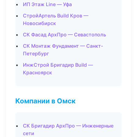
ИП Этаж Line — Уфа
СтройАртель Build Кров —
Новосибирск
СК Фасад АрхПро — Севастополь
СК Монтаж Фундамент — Санкт-
Петербург
ИнжСтрой Бригадир Build —
Красноярск
Компании в Омск
СК Бригадир АрхПро — Инженерные
сети