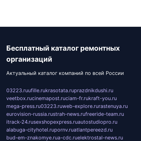
Бесплатный каталог ремонтных
организаций
Актуальный каталог компаний по всей России
03223.ru
ufille.ru
krasotata.ru
prazdnikdushi.ru
veetbox.ru
cinemapost.ru
ciam-fr.ru
kraft-you.ru
mega-press.ru
03223.ru
web-explore.ru
rastenuya.ru
eurovision-russia.ru
strah-news.ru
freeride-team.ru
itrack-24.ru
sexshopexpress.ru
autostudiopro.ru
alabuga-cityhotel.ru
pornv.ru
atlantpereezd.ru
bud-em-znakomye.ru
a-cdc.ru
elektrostal-news.ru