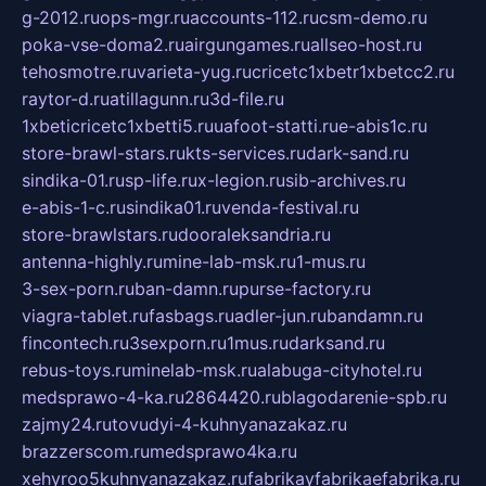
g-2012.ru
ops-mgr.ru
accounts-112.ru
csm-demo.ru
poka-vse-doma2.ru
airgungames.ru
allseo-host.ru
tehosmotre.ru
varieta-yug.ru
cricetc1xbetr1xbetcc2.ru
raytor-d.ru
atillagunn.ru
3d-file.ru
1xbeticricetc1xbetti5.ru
uafoot-statti.ru
e-abis1c.ru
store-brawl-stars.ru
kts-services.ru
dark-sand.ru
sindika-01.ru
sp-life.ru
x-legion.ru
sib-archives.ru
e-abis-1-c.ru
sindika01.ru
venda-festival.ru
store-brawlstars.ru
dooraleksandria.ru
antenna-highly.ru
mine-lab-msk.ru
1-mus.ru
3-sex-porn.ru
ban-damn.ru
purse-factory.ru
viagra-tablet.ru
fasbags.ru
adler-jun.ru
bandamn.ru
fincontech.ru
3sexporn.ru
1mus.ru
darksand.ru
rebus-toys.ru
minelab-msk.ru
alabuga-cityhotel.ru
medsprawo-4-ka.ru
2864420.ru
blagodarenie-spb.ru
zajmy24.ru
tovudyi-4-kuhnyanazakaz.ru
brazzerscom.ru
medsprawo4ka.ru
xehyroo5kuhnyanazakaz.ru
fabrikayfabrikaefabrika.ru