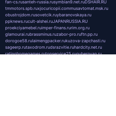
fan-cs.ru
santeh-russia.ru
symbian9.net.ru
DSHAIR.RU
tmmotors.spb.ru
xjocuricopii.com
musavtomat.msk.ru
obustrojdom.ru
sovetcik.ru
ybaranovskaya.ru
ppknews.ru
cult-alshei.ru
JAPANRUSSIA.RU
proekciyamebel.ru
imper-finans.ru
rim.org.ru
glamourai.ru
brassminus.ru
zabor-pro.ru
ftn.pp.ru
dorogoe58.ru
laimengpacker.ru
kuzova-zapchasti.ru
sageerp.ru
taxodrom.ru
dsrazvitie.ru
hardcity.net.ru
ratinghomegames.ru
topservice25.ru
gubernyan.ru
gtglasslined.ru
ii4.ru
tssport.spb.ru
andorra24.com
blackwallstreet.ru
oboimos.ru
optim-doors.com.ru
ikuch.ru
nycr.org.ru
npa21.ru
vremya-ch.spb.ru
desert000.ru
ivtorgi.ru
ifiori.ru
catalog-statei.ru
dcv.org.ru
spetsmaster174.ru
ipkameryhiseeu.ru
dum26.ru
ruspol.spb.ru
fr-opendp.ru
kam-solnyshko.ru
cheyenne-arapaho.ru
sevzapmetal.spb.ru
ted-lapidus.spb.ru
parasite-eliminator.ru
sigma-complete.ru
modernworld.ru
dama-moda.ru