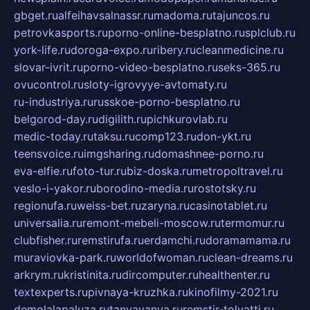
gbget.ru
alfeihavsalnassr.ru
madoma.ru
tajuncos.ru
petrovkasports.ru
porno-online-besplatno.ru
splclub.ru
york-life.ru
doroga-expo.ru
ribery.ru
cleanmedicine.ru
slovar-ivrit.ru
porno-video-besplatno.ru
seks-365.ru
ovucontrol.ru
sloty-igrovyye-avtomaty.ru
ru-industriya.ru
russkoe-porno-besplatno.ru
belgorod-day.ru
digilith.ru
pichkurovlab.ru
medic-today.ru
taksu.ru
comp123.ru
don-ykt.ru
teensvoice.ru
imgsharing.ru
domashnee-porno.ru
eva-elfie.ru
foto-tur.ru
biz-doska.ru
metropoltravel.ru
veslo-i-yakor.ru
borodino-media.ru
rostotsky.ru
regionufa.ru
weiss-bet.ru
zaryna.ru
casinotablet.ru
universalia.ru
remont-mebeli-moscow.ru
termomur.ru
clubfisher.ru
remstirufa.ru
erdamchi.ru
doramamama.ru
muraviovka-park.ru
worldofwoman.ru
clean-dreams.ru
arkrym.ru
kristinita.ru
dircomputer.ru
healthenter.ru
textexperts.ru
pivnaya-kruzhka.ru
kinofilmy-2021.ru
demolalapaluza.ru
tanyavanya.ru
remstir-tolyatti.ru