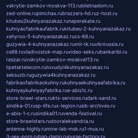
vskrytie-zamkov-moskva-113.ru
biletnadom.ru
zed-online.ru
pimchax.ru
brazzers-hd.ru
z-host.ru
kitubeu2kuhnyanazakaz.ru
naperekate.ru
kuhnyaofabrikaufabrik.ru
kitubeu-2-kuhnyanazakaz.ru
xehyroo-5-kuhnyanazakaz.ru
cs-68.ru
guzywia-4-kuhnyanazakaz.ru
mir-tk.ru
vlknrussia.ru
cs68.ru
vladivostok-map.ru
video-seks.ru
bankaribi.ru
raszar.ru
vskrytie-zamkov-moskva113.ru
lipetsktelecom.ru
tovudyi4kuhnyanazakaz.ru
seksuzb.ru
guzywia4kuhnyanazakaz.ru
fabrikaofabrikaokuhny.ru
kuhnyaekuhnyaafabrika.ru
kuhnyaykuhnyayfabrika.ru
e-abis1c.ru
store-brawl-stars.ru
kts-services.ru
dark-sand.ru
sindika-01.ru
sp-life.ru
x-legion.ru
sib-archives.ru
e-abis-1-c.ru
sindika01.ru
venda-festival.ru
store-brawlstars.ru
dooraleksandria.ru
antenna-highly.ru
mine-lab-msk.ru
1-mus.ru
3-sex-porn.ru
ban-damn.ru
purse-factory.ru