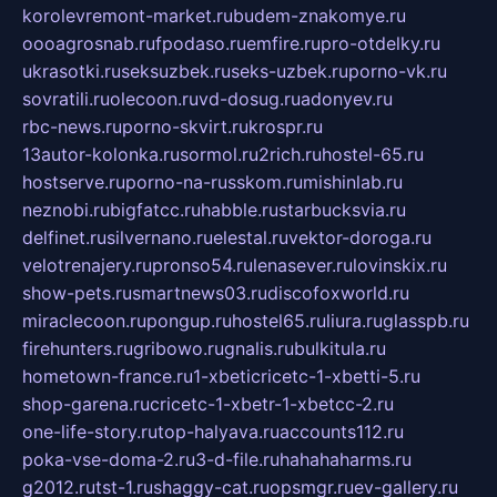
korolevremont-market.ru
budem-znakomye.ru
oooagrosnab.ru
fpodaso.ru
emfire.ru
pro-otdelky.ru
ukrasotki.ru
seksuzbek.ru
seks-uzbek.ru
porno-vk.ru
sovratili.ru
olecoon.ru
vd-dosug.ru
adonyev.ru
rbc-news.ru
porno-skvirt.ru
krospr.ru
13autor-kolonka.ru
sormol.ru
2rich.ru
hostel-65.ru
hostserve.ru
porno-na-russkom.ru
mishinlab.ru
neznobi.ru
bigfatcc.ru
habble.ru
starbucksvia.ru
delfinet.ru
silvernano.ru
elestal.ru
vektor-doroga.ru
velotrenajery.ru
pronso54.ru
lenasever.ru
lovinskix.ru
show-pets.ru
smartnews03.ru
discofoxworld.ru
miraclecoon.ru
pongup.ru
hostel65.ru
liura.ru
glasspb.ru
firehunters.ru
gribowo.ru
gnalis.ru
bulkitula.ru
hometown-france.ru
1-xbeticricetc-1-xbetti-5.ru
shop-garena.ru
cricetc-1-xbetr-1-xbetcc-2.ru
one-life-story.ru
top-halyava.ru
accounts112.ru
poka-vse-doma-2.ru
3-d-file.ru
hahahaharms.ru
g2012.ru
tst-1.ru
shaggy-cat.ru
opsmgr.ru
ev-gallery.ru