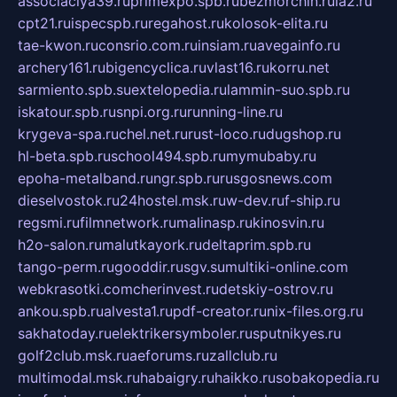
associaciya39.ru
primexpo.spb.ru
bezmorchin.ru
ia2.ru
cpt21.ru
ispecspb.ru
regahost.ru
kolosok-elita.ru
tae-kwon.ru
consrio.com.ru
insiam.ru
avegainfo.ru
archery161.ru
bigencyclica.ru
vlast16.ru
korru.net
sarmiento.spb.su
extelopedia.ru
lammin-suo.spb.ru
iskatour.spb.ru
snpi.org.ru
running-line.ru
krygeva-spa.ru
chel.net.ru
rust-loco.ru
dugshop.ru
hl-beta.spb.ru
school494.spb.ru
mymubaby.ru
epoha-metalband.ru
ngr.spb.ru
rusgosnews.com
dieselvostok.ru
24hostel.msk.ru
w-dev.ru
f-ship.ru
regsmi.ru
filmnetwork.ru
malinasp.ru
kinosvin.ru
h2o-salon.ru
malutkayork.ru
deltaprim.spb.ru
tango-perm.ru
gooddir.ru
sgv.su
multiki-online.com
webkrasotki.com
cherinvest.ru
detskiy-ostrov.ru
ankou.spb.ru
alvesta1.ru
pdf-creator.ru
nix-files.org.ru
sakhatoday.ru
elektrikersymboler.ru
sputnikyes.ru
golf2club.msk.ru
aeforums.ru
zallclub.ru
multimodal.msk.ru
habaigry.ru
haikko.ru
sobakopedia.ru