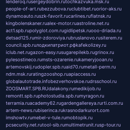
lenderoq.ru
sergeydobrin.ru
tochkazvuka.msk.ru
people-of-art.ru
bezzubova.ru
clubtibet.ru
orior-aks.ru
dynamoauto.ru
szk-favorit.ru
carlines.ru
flatnsk.ru
kingbolenskaner.ru
alex-motor.ru
astroline.net.ru
act1.spb.ru
polyglot.com.ru
gidlipetsk.ru
ooo-driada.ru
detsad125.ru
mir-zdoroviya.ru
bruslanovo.ru
siterem.ru
council.spb.ru
лодкипатриот.рф
kafekolizey.ru
iclub.net.ru
gazon-easy.ru
sugarepilekb.ru
grinox.ru
pylesostineco.ru
msts-ozarenie.ru
kameryjooan.ru
artemovskij.ru
dopler.spb.ru
aid70.ru
metall-perm.ru
ndm.msk.ru
ratingzooshop.ru
apiaccess.ru
globalautotrade.info
bezverhovskoe.ru
drsschool.ru
ZOOSMART.SPB.RU
dalakony.ru
medikijob.ru
remontt.spb.ru
photostudia.spb.ru
myragon.ru
terramia.ru
academy62.ru
gardengallereya.ru
rti.com.ru
artem-news.ru
biserinca.ru
krasnodarkurort.com
imshowtv.ru
mebel-v-tule.ru
mobtopik.ru
pcsecurity.net.ru
tool-sib.ru
multimetrunit.ru
sp-tour.ru