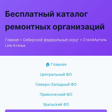
Бесплатный каталог
ремонтных организаций
Главная
»
Сибирский федеральный округ
» СтройАртель
Line Ателье
🏠 Главная
Центральный ФО
Северо-Западный ФО
Приволжский ФО
Уральский ФО