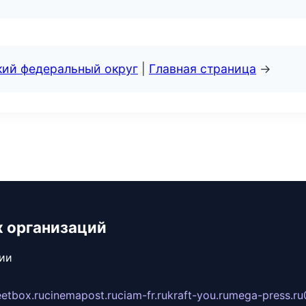
кий федеральный округ
|
Главная страница
→
х организаций
сии
eetbox.ru
cinemapost.ru
ciam-fr.ru
kraft-you.ru
mega-press.ru