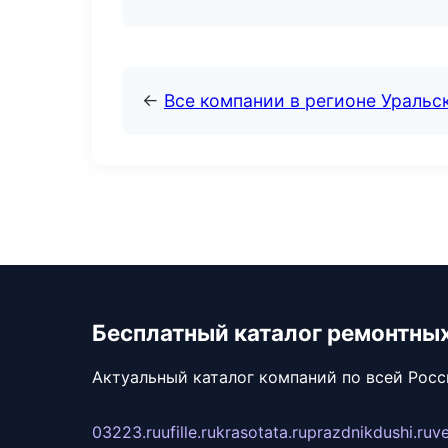
←
Все компании в регионе Уральс
Бесплатный каталог ремонтны
Актуальный каталог компаний по всей Рос
03223.ru
ufille.ru
krasotata.ru
prazdnikdushi.ru
v