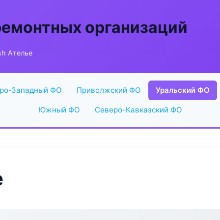
ремонтных организаций
ish Ателье
ро-Западный ФО
Приволжский ФО
Уральский ФО
Южный ФО
Северо-Кавказский ФО
е