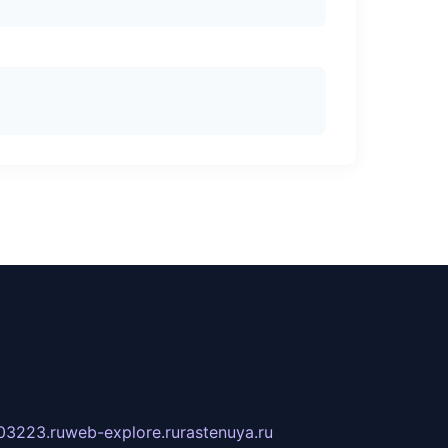
03223.ru
web-explore.ru
rastenuya.ru