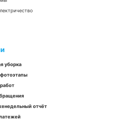
емы
электричество
ми
ая уборка
 фотоэтапы
 работ
обращения
женедельный отчёт
платежей