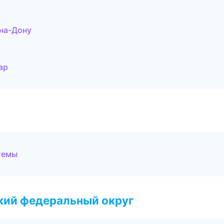
на-Дону
ар
темы
ский федеральный округ