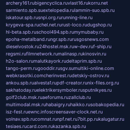
archery161.ru
bigencyclica.ru
vlast16.ru
korru.net
sarmiento.spb.su
extelopedia.ru
lammin-suo.spb.ru
iskatour.spb.ru
snpi.org.ru
running-line.ru
krygeva-spa.ru
chel.net.ru
rust-loco.ru
dugshop.ru
hl-beta.spb.ru
school494.spb.ru
mymubaby.ru
epoha-metalband.ru
ngr.spb.ru
rusgosnews.com
dieselvostok.ru
24hostel.msk.ru
w-dev.ru
f-ship.ru
regsmi.ru
filmnetwork.ru
malinasp.ru
kinosvin.ru
h2o-salon.ru
malutkayork.ru
deltaprim.spb.ru
tango-perm.ru
gooddir.ru
sgv.su
multiki-online.com
webkrasotki.com
cherinvest.ru
detskiy-ostrov.ru
ankou.spb.ru
alvesta1.ru
pdf-creator.ru
nix-files.org.ru
sakhatoday.ru
elektrikersymboler.ru
sputnikyes.ru
golf2club.msk.ru
aeforums.ru
zallclub.ru
multimodal.msk.ru
habaigry.ru
haikko.ru
sobakopedia.ru
isz-fest.ru
ewnc.info
screensaver-clock.net.ru
volnav.spb.ru
comnat.ru
npf.net.ru
7bit.pp.ru
kalugatur.ru
tesiaes.ru
card.com.ru
kazanka.spb.ru