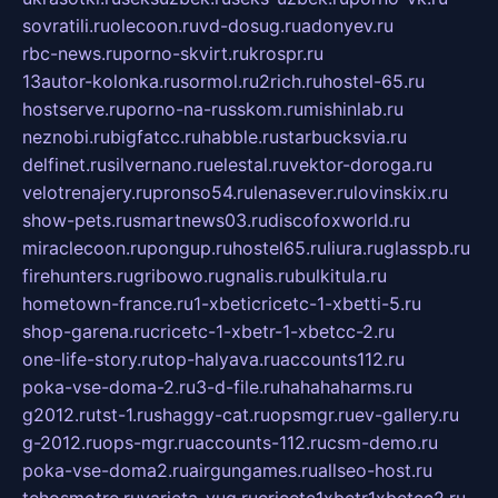
sovratili.ru
olecoon.ru
vd-dosug.ru
adonyev.ru
rbc-news.ru
porno-skvirt.ru
krospr.ru
13autor-kolonka.ru
sormol.ru
2rich.ru
hostel-65.ru
hostserve.ru
porno-na-russkom.ru
mishinlab.ru
neznobi.ru
bigfatcc.ru
habble.ru
starbucksvia.ru
delfinet.ru
silvernano.ru
elestal.ru
vektor-doroga.ru
velotrenajery.ru
pronso54.ru
lenasever.ru
lovinskix.ru
show-pets.ru
smartnews03.ru
discofoxworld.ru
miraclecoon.ru
pongup.ru
hostel65.ru
liura.ru
glasspb.ru
firehunters.ru
gribowo.ru
gnalis.ru
bulkitula.ru
hometown-france.ru
1-xbeticricetc-1-xbetti-5.ru
shop-garena.ru
cricetc-1-xbetr-1-xbetcc-2.ru
one-life-story.ru
top-halyava.ru
accounts112.ru
poka-vse-doma-2.ru
3-d-file.ru
hahahaharms.ru
g2012.ru
tst-1.ru
shaggy-cat.ru
opsmgr.ru
ev-gallery.ru
g-2012.ru
ops-mgr.ru
accounts-112.ru
csm-demo.ru
poka-vse-doma2.ru
airgungames.ru
allseo-host.ru