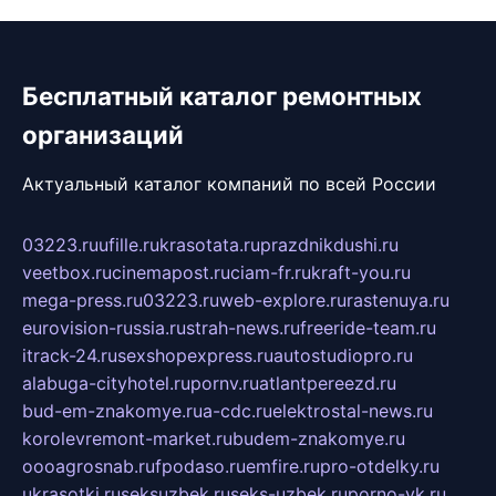
Бесплатный каталог ремонтных
организаций
Актуальный каталог компаний по всей России
03223.ru
ufille.ru
krasotata.ru
prazdnikdushi.ru
veetbox.ru
cinemapost.ru
ciam-fr.ru
kraft-you.ru
mega-press.ru
03223.ru
web-explore.ru
rastenuya.ru
eurovision-russia.ru
strah-news.ru
freeride-team.ru
itrack-24.ru
sexshopexpress.ru
autostudiopro.ru
alabuga-cityhotel.ru
pornv.ru
atlantpereezd.ru
bud-em-znakomye.ru
a-cdc.ru
elektrostal-news.ru
korolevremont-market.ru
budem-znakomye.ru
oooagrosnab.ru
fpodaso.ru
emfire.ru
pro-otdelky.ru
ukrasotki.ru
seksuzbek.ru
seks-uzbek.ru
porno-vk.ru