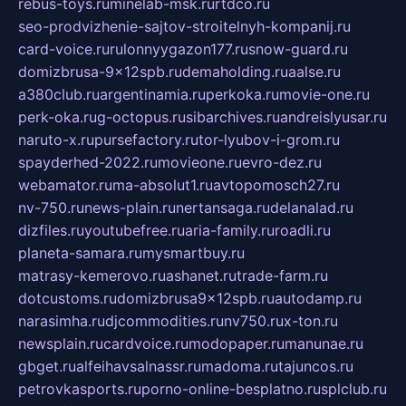
rebus-toys.ru
minelab-msk.ru
rtdco.ru
seo-prodvizhenie-sajtov-stroitelnyh-kompanij.ru
card-voice.ru
rulonnyygazon177.ru
snow-guard.ru
domizbrusa-9x12spb.ru
demaholding.ru
aalse.ru
a380club.ru
argentinamia.ru
perkoka.ru
movie-one.ru
perk-oka.ru
g-octopus.ru
sibarchives.ru
andreislyusar.ru
naruto-x.ru
pursefactory.ru
tor-lyubov-i-grom.ru
spayderhed-2022.ru
movieone.ru
evro-dez.ru
webamator.ru
ma-absolut1.ru
avtopomosch27.ru
nv-750.ru
news-plain.ru
nertansaga.ru
delanalad.ru
dizfiles.ru
youtubefree.ru
aria-family.ru
roadli.ru
planeta-samara.ru
mysmartbuy.ru
matrasy-kemerovo.ru
ashanet.ru
trade-farm.ru
dotcustoms.ru
domizbrusa9x12spb.ru
autodamp.ru
narasimha.ru
djcommodities.ru
nv750.ru
x-ton.ru
newsplain.ru
cardvoice.ru
modopaper.ru
manunae.ru
gbget.ru
alfeihavsalnassr.ru
madoma.ru
tajuncos.ru
petrovkasports.ru
porno-online-besplatno.ru
splclub.ru