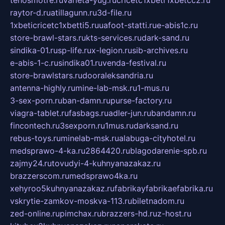
tehosmotre.ru
varieta-yug.ru
cricetc1xbetr1xbetcc2.ru
raytor-d.ru
atillagunn.ru
3d-file.ru
1xbeticricetc1xbetti5.ru
uafoot-statti.ru
e-abis1c.ru
store-brawl-stars.ru
kts-services.ru
dark-sand.ru
sindika-01.ru
sp-life.ru
x-legion.ru
sib-archives.ru
e-abis-1-c.ru
sindika01.ru
venda-festival.ru
store-brawlstars.ru
dooraleksandria.ru
antenna-highly.ru
mine-lab-msk.ru
1-mus.ru
3-sex-porn.ru
ban-damn.ru
purse-factory.ru
viagra-tablet.ru
fasbags.ru
adler-jun.ru
bandamn.ru
fincontech.ru
3sexporn.ru
1mus.ru
darksand.ru
rebus-toys.ru
minelab-msk.ru
alabuga-cityhotel.ru
medsprawo-4-ka.ru
2864420.ru
blagodarenie-spb.ru
zajmy24.ru
tovudyi-4-kuhnyanazakaz.ru
brazzerscom.ru
medsprawo4ka.ru
xehyroo5kuhnyanazakaz.ru
fabrikayfabrikaefabrika.ru
vskrytie-zamkov-moskva-113.ru
biletnadom.ru
zed-online.ru
pimchax.ru
brazzers-hd.ru
z-host.ru