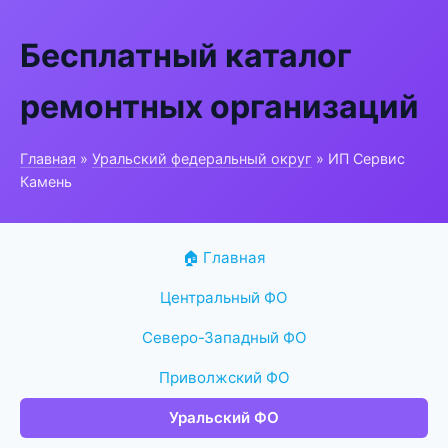
Бесплатный каталог
ремонтных организаций
Главная
»
Уральский федеральный округ
» ИП Сервис
Камень
🏠 Главная
Центральный ФО
Северо-Западный ФО
Приволжский ФО
Уральский ФО