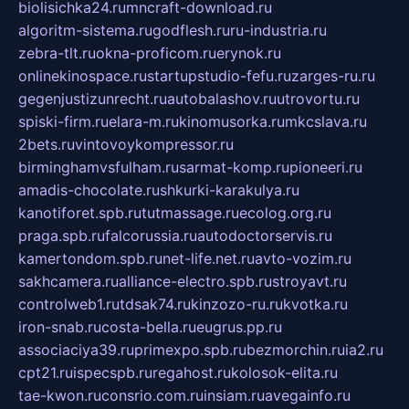
biolisichka24.ru
mncraft-download.ru
algoritm-sistema.ru
godflesh.ru
ru-industria.ru
zebra-tlt.ru
okna-proficom.ru
erynok.ru
onlinekinospace.ru
startupstudio-fefu.ru
zarges-ru.ru
gegenjustizunrecht.ru
autobalashov.ru
utrovortu.ru
spiski-firm.ru
elara-m.ru
kinomusorka.ru
mkcslava.ru
2bets.ru
vintovoykompressor.ru
birminghamvsfulham.ru
sarmat-komp.ru
pioneeri.ru
amadis-chocolate.ru
shkurki-karakulya.ru
kanotiforet.spb.ru
tutmassage.ru
ecolog.org.ru
praga.spb.ru
falcorussia.ru
autodoctorservis.ru
kamertondom.spb.ru
net-life.net.ru
avto-vozim.ru
sakhcamera.ru
alliance-electro.spb.ru
stroyavt.ru
controlweb1.ru
tdsak74.ru
kinzozo-ru.ru
kvotka.ru
iron-snab.ru
costa-bella.ru
eugrus.pp.ru
associaciya39.ru
primexpo.spb.ru
bezmorchin.ru
ia2.ru
cpt21.ru
ispecspb.ru
regahost.ru
kolosok-elita.ru
tae-kwon.ru
consrio.com.ru
insiam.ru
avegainfo.ru