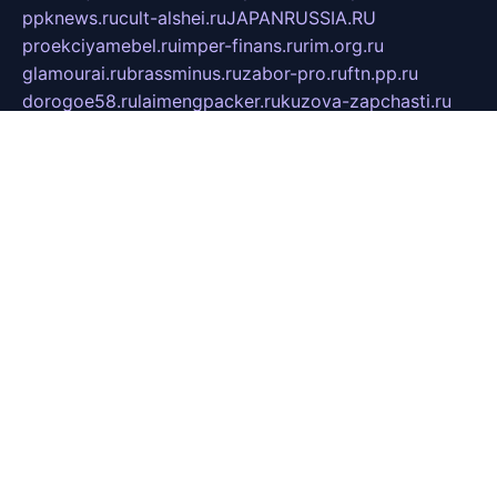
ppknews.ru
cult-alshei.ru
JAPANRUSSIA.RU
proekciyamebel.ru
imper-finans.ru
rim.org.ru
glamourai.ru
brassminus.ru
zabor-pro.ru
ftn.pp.ru
dorogoe58.ru
laimengpacker.ru
kuzova-zapchasti.ru
sageerp.ru
taxodrom.ru
dsrazvitie.ru
hardcity.net.ru
ratinghomegames.ru
topservice25.ru
gubernyan.ru
gtglasslined.ru
ii4.ru
tssport.spb.ru
andorra24.com
blackwallstreet.ru
oboimos.ru
optim-doors.com.ru
ikuch.ru
nycr.org.ru
npa21.ru
vremya-ch.spb.ru
desert000.ru
ivtorgi.ru
ifiori.ru
catalog-statei.ru
dcv.org.ru
spetsmaster174.ru
ipkameryhiseeu.ru
dum26.ru
ruspol.spb.ru
fr-opendp.ru
kam-solnyshko.ru
cheyenne-arapaho.ru
sevzapmetal.spb.ru
ted-lapidus.spb.ru
parasite-eliminator.ru
sigma-complete.ru
modernworld.ru
dama-moda.ru
eholot-group.ru
sk-nvkz.ru
DRONGOLD.RU
democratia2.ru
i-farmer.ru
mass-sport.org
jablonex.spb.ru
bookmess.ru
linkword.ru