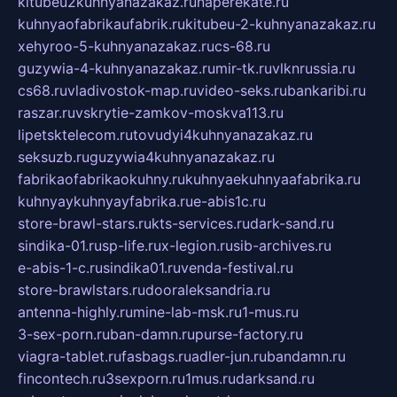
kitubeu2kuhnyanazakaz.ru
naperekate.ru
kuhnyaofabrikaufabrik.ru
kitubeu-2-kuhnyanazakaz.ru
xehyroo-5-kuhnyanazakaz.ru
cs-68.ru
guzywia-4-kuhnyanazakaz.ru
mir-tk.ru
vlknrussia.ru
cs68.ru
vladivostok-map.ru
video-seks.ru
bankaribi.ru
raszar.ru
vskrytie-zamkov-moskva113.ru
lipetsktelecom.ru
tovudyi4kuhnyanazakaz.ru
seksuzb.ru
guzywia4kuhnyanazakaz.ru
fabrikaofabrikaokuhny.ru
kuhnyaekuhnyaafabrika.ru
kuhnyaykuhnyayfabrika.ru
e-abis1c.ru
store-brawl-stars.ru
kts-services.ru
dark-sand.ru
sindika-01.ru
sp-life.ru
x-legion.ru
sib-archives.ru
e-abis-1-c.ru
sindika01.ru
venda-festival.ru
store-brawlstars.ru
dooraleksandria.ru
antenna-highly.ru
mine-lab-msk.ru
1-mus.ru
3-sex-porn.ru
ban-damn.ru
purse-factory.ru
viagra-tablet.ru
fasbags.ru
adler-jun.ru
bandamn.ru
fincontech.ru
3sexporn.ru
1mus.ru
darksand.ru