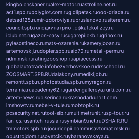
kingbolenskaner.ru
alex-motor.ru
astroline.net.ru
act1.spb.ru
polyglot.com.ru
gidlipetsk.ru
ooo-driada.ru
detsad125.ru
mir-zdoroviya.ru
bruslanovo.ru
siterem.ru
council.spb.ru
лодкипатриот.рф
kafekolizey.ru
iclub.net.ru
gazon-easy.ru
sugarepilekb.ru
grinox.ru
pylesostineco.ru
msts-ozarenie.ru
kameryjooan.ru
artemovskij.ru
dopler.spb.ru
aid70.ru
metall-perm.ru
ndm.msk.ru
ratingzooshop.ru
apiaccess.ru
globalautotrade.info
bezverhovskoe.ru
drsschool.ru
ZOOSMART.SPB.RU
dalakony.ru
medikijob.ru
remontt.spb.ru
photostudia.spb.ru
myragon.ru
terramia.ru
academy62.ru
gardengallereya.ru
rti.com.ru
artem-news.ru
biserinca.ru
krasnodarkurort.com
imshowtv.ru
mebel-v-tule.ru
mobtopik.ru
pcsecurity.net.ru
tool-sib.ru
multimetrunit.ru
sp-tour.ru
fan-cs.ru
santeh-russia.ru
symbian9.net.ru
DSHAIR.RU
tmmotors.spb.ru
xjocuricopii.com
musavtomat.msk.ru
obustrojdom.ru
sovetcik.ru
ybaranovskaya.ru