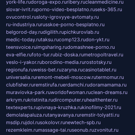
york-life.ru
doroga-expo.ru
ribery.ru
cleanmedicine.ru
slovar-ivrit.ru
porno-video-besplatno.ru
seks-365.ru
ovucontrol.ru
sloty-igrovyye-avtomaty.ru
ru-industriya.ru
russkoe-porno-besplatno.ru
belgorod-day.ru
digilith.ru
pichkurovlab.ru
medic-today.ru
taksu.ru
comp123.ru
don-ykt.ru
teensvoice.ru
imgsharing.ru
domashnee-porno.ru
eva-elfie.ru
foto-tur.ru
biz-doska.ru
metropoltravel.ru
veslo-i-yakor.ru
borodino-media.ru
rostotsky.ru
regionufa.ru
weiss-bet.ru
zaryna.ru
casinotablet.ru
universalia.ru
remont-mebeli-moscow.ru
termomur.ru
clubfisher.ru
remstirufa.ru
erdamchi.ru
doramamama.ru
muraviovka-park.ru
worldofwoman.ru
clean-dreams.ru
arkrym.ru
kristinita.ru
dircomputer.ru
healthenter.ru
textexperts.ru
pivnaya-kruzhka.ru
kinofilmy-2021.ru
demolalapaluza.ru
tanyavanya.ru
remstir-tolyatti.ru
msdip.ru
jdol.ru
sokolovr.ru
newtech-spb.ru
rezemkleim.ru
massage-tai.ru
seonub.ru
zvonitut.ru