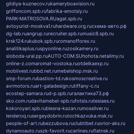
gildiya-kuznecov.ru
kameryboavision.ru
griffoncom.spb.ru
fabrika-emotsiy.ru
PARK-MATROSOVA.RU
agat.spb.ru
avtoyurist-moskva1.ru
hardware.org.ru
схема-авто.рф
dg-lab.ru
angrup.ru
recruiter.spb.ru
music8.spb.ru
krsk124.ru
kubok.spb.ru
romanofforex.ru
analitikaplus.ru
spyonline.ru
zosikamery.ru
sloboda-ural.pp.ru
AUTO-COM.SU
hohota.net
alimy.ru
online-z.com
aromat-vostoka.ru
otdelkaexp.ru
mobilvest.ru
bbd.net.ru
mebelshop.msk.ru
smp-forum.ru
bastion-td.ru
kosmoscreative.ru
avrmotors.ru
art-galadesign.ru
tiffany-c.ru
ecostep-samara.ru
d-p.spb.ru
галактика73.рф
sko.com.ru
davitamebel-spb.ru
fotsis.ru
tesiaes.ru
kokoroyari.spb.ru
blesna-kazan.ru
mossilver.ru
lenderoq.ru
sergeydobrin.ru
tochkazvuka.msk.ru
people-of-art.ru
bezzubova.ru
clubtibet.ru
orior-aks.ru
dynamoauto.ru
szk-favorit.ru
carlines.ru
flatnsk.ru