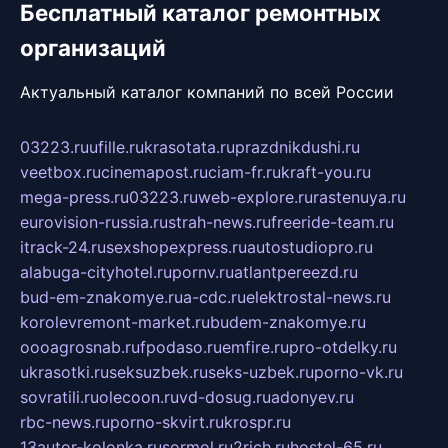
Бесплатный каталог ремонтных
организаций
Актуальный каталог компаний по всей России
03223.ru
ufille.ru
krasotata.ru
prazdnikdushi.ru
veetbox.ru
cinemapost.ru
ciam-fr.ru
kraft-you.ru
mega-press.ru
03223.ru
web-explore.ru
rastenuya.ru
eurovision-russia.ru
strah-news.ru
freeride-team.ru
itrack-24.ru
sexshopexpress.ru
autostudiopro.ru
alabuga-cityhotel.ru
pornv.ru
atlantpereezd.ru
bud-em-znakomye.ru
a-cdc.ru
elektrostal-news.ru
korolevremont-market.ru
budem-znakomye.ru
oooagrosnab.ru
fpodaso.ru
emfire.ru
pro-otdelky.ru
ukrasotki.ru
seksuzbek.ru
seks-uzbek.ru
porno-vk.ru
sovratili.ru
olecoon.ru
vd-dosug.ru
adonyev.ru
rbc-news.ru
porno-skvirt.ru
krospr.ru
13autor-kolonka.ru
sormol.ru
2rich.ru
hostel-65.ru