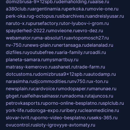
domizbrusa-9x12spb.ru
demaholding.ru
aalse.ru
a380club.ru
argentinamia.ru
perkoka.ru
movie-one.ru
perk-oka.ru
g-octopus.ru
sibarchives.ru
andreislyusar.ru
naruto-x.ru
pursefactory.ru
tor-lyubov-i-grom.ru
spayderhed-2022.ru
movieone.ru
evro-dez.ru
webamator.ru
ma-absolut1.ru
avtopomosch27.ru
nv-750.ru
news-plain.ru
nertansaga.ru
delanalad.ru
dizfiles.ru
youtubefree.ru
aria-family.ru
roadli.ru
planeta-samara.ru
mysmartbuy.ru
matrasy-kemerovo.ru
ashanet.ru
trade-farm.ru
dotcustoms.ru
domizbrusa9x12spb.ru
autodamp.ru
narasimha.ru
djcommodities.ru
nv750.ru
x-ton.ru
newsplain.ru
cardvoice.ru
modopaper.ru
manunae.ru
gbget.ru
alfeihavsalnassr.ru
madoma.ru
tajuncos.ru
petrovkasports.ru
porno-online-besplatno.ru
splclub.ru
york-life.ru
doroga-expo.ru
ribery.ru
cleanmedicine.ru
slovar-ivrit.ru
porno-video-besplatno.ru
seks-365.ru
ovucontrol.ru
sloty-igrovyye-avtomaty.ru