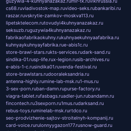
guzywia-4-kuhnyanazakaz.ru
mir-tk.ru
vlknrussia.ru
cs68.ru
vladivostok-map.ru
video-seks.ru
bankaribi.ru
raszar.ru
vskrytie-zamkov-moskva113.ru
lipetsktelecom.ru
tovudyi4kuhnyanazakaz.ru
seksuzb.ru
guzywia4kuhnyanazakaz.ru
fabrikaofabrikaokuhny.ru
kuhnyaekuhnyaafabrika.ru
kuhnyaykuhnyayfabrika.ru
e-abis1c.ru
store-brawl-stars.ru
kts-services.ru
dark-sand.ru
sindika-01.ru
sp-life.ru
x-legion.ru
sib-archives.ru
e-abis-1-c.ru
sindika01.ru
venda-festival.ru
store-brawlstars.ru
dooraleksandria.ru
antenna-highly.ru
mine-lab-msk.ru
1-mus.ru
3-sex-porn.ru
ban-damn.ru
purse-factory.ru
viagra-tablet.ru
fasbags.ru
adler-jun.ru
bandamn.ru
fincontech.ru
3sexporn.ru
1mus.ru
darksand.ru
rebus-toys.ru
minelab-msk.ru
rtdco.ru
seo-prodvizhenie-sajtov-stroitelnyh-kompanij.ru
card-voice.ru
rulonnyygazon177.ru
snow-guard.ru