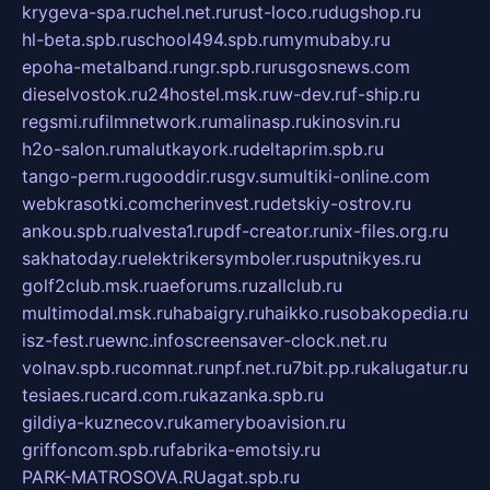
krygeva-spa.ru
chel.net.ru
rust-loco.ru
dugshop.ru
hl-beta.spb.ru
school494.spb.ru
mymubaby.ru
epoha-metalband.ru
ngr.spb.ru
rusgosnews.com
dieselvostok.ru
24hostel.msk.ru
w-dev.ru
f-ship.ru
regsmi.ru
filmnetwork.ru
malinasp.ru
kinosvin.ru
h2o-salon.ru
malutkayork.ru
deltaprim.spb.ru
tango-perm.ru
gooddir.ru
sgv.su
multiki-online.com
webkrasotki.com
cherinvest.ru
detskiy-ostrov.ru
ankou.spb.ru
alvesta1.ru
pdf-creator.ru
nix-files.org.ru
sakhatoday.ru
elektrikersymboler.ru
sputnikyes.ru
golf2club.msk.ru
aeforums.ru
zallclub.ru
multimodal.msk.ru
habaigry.ru
haikko.ru
sobakopedia.ru
isz-fest.ru
ewnc.info
screensaver-clock.net.ru
volnav.spb.ru
comnat.ru
npf.net.ru
7bit.pp.ru
kalugatur.ru
tesiaes.ru
card.com.ru
kazanka.spb.ru
gildiya-kuznecov.ru
kameryboavision.ru
griffoncom.spb.ru
fabrika-emotsiy.ru
PARK-MATROSOVA.RU
agat.spb.ru