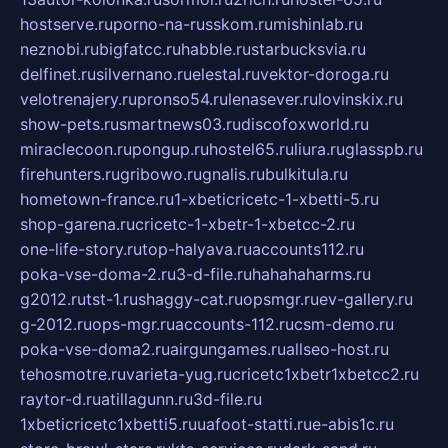
hostserve.ru
porno-na-russkom.ru
mishinlab.ru
neznobi.ru
bigfatcc.ru
habble.ru
starbucksvia.ru
delfinet.ru
silvernano.ru
elestal.ru
vektor-doroga.ru
velotrenajery.ru
pronso54.ru
lenasever.ru
lovinskix.ru
show-pets.ru
smartnews03.ru
discofoxworld.ru
miraclecoon.ru
pongup.ru
hostel65.ru
liura.ru
glasspb.ru
firehunters.ru
gribowo.ru
gnalis.ru
bulkitula.ru
hometown-france.ru
1-xbeticricetc-1-xbetti-5.ru
shop-garena.ru
cricetc-1-xbetr-1-xbetcc-2.ru
one-life-story.ru
top-halyava.ru
accounts112.ru
poka-vse-doma-2.ru
3-d-file.ru
hahahaharms.ru
g2012.ru
tst-1.ru
shaggy-cat.ru
opsmgr.ru
ev-gallery.ru
g-2012.ru
ops-mgr.ru
accounts-112.ru
csm-demo.ru
poka-vse-doma2.ru
airgungames.ru
allseo-host.ru
tehosmotre.ru
varieta-yug.ru
cricetc1xbetr1xbetcc2.ru
raytor-d.ru
atillagunn.ru
3d-file.ru
1xbeticricetc1xbetti5.ru
uafoot-statti.ru
e-abis1c.ru