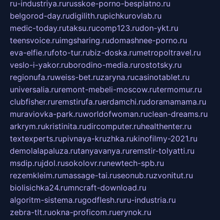
ru-industriya.ru
russkoe-porno-besplatno.ru
belgorod-day.ru
digilith.ru
pichkurovlab.ru
medic-today.ru
taksu.ru
comp123.ru
don-ykt.ru
teensvoice.ru
imgsharing.ru
domashnee-porno.ru
eva-elfie.ru
foto-tur.ru
biz-doska.ru
metropoltravel.ru
veslo-i-yakor.ru
borodino-media.ru
rostotsky.ru
regionufa.ru
weiss-bet.ru
zaryna.ru
casinotablet.ru
universalia.ru
remont-mebeli-moscow.ru
termomur.ru
clubfisher.ru
remstirufa.ru
erdamchi.ru
doramamama.ru
muraviovka-park.ru
worldofwoman.ru
clean-dreams.ru
arkrym.ru
kristinita.ru
dircomputer.ru
healthenter.ru
textexperts.ru
pivnaya-kruzhka.ru
kinofilmy-2021.ru
demolalapaluza.ru
tanyavanya.ru
remstir-tolyatti.ru
msdip.ru
jdol.ru
sokolovr.ru
newtech-spb.ru
rezemkleim.ru
massage-tai.ru
seonub.ru
zvonitut.ru
biolisichka24.ru
mncraft-download.ru
algoritm-sistema.ru
godflesh.ru
ru-industria.ru
zebra-tlt.ru
okna-proficom.ru
erynok.ru