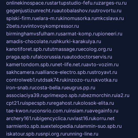
onlinekinospace.ru
startupstudio-fefu.ru
zarges-ru.ru
gegenjustizunrecht.ru
autobalashov.ru
utrovortu.ru
spiski-firm.ru
elara-m.ru
kinomusorka.ru
mkcslava.ru
2bets.ru
vintovoykompressor.ru
birminghamvsfulham.ru
sarmat-komp.ru
pioneeri.ru
amadis-chocolate.ru
shkurki-karakulya.ru
kanotiforet.spb.ru
tutmassage.ru
ecolog.org.ru
praga.spb.ru
falcorussia.ru
autodoctorservis.ru
kamertondom.spb.ru
net-life.net.ru
avto-vozim.ru
sakhcamera.ru
alliance-electro.spb.ru
stroyavt.ru
controlweb1.ru
tdsak74.ru
kinzozo-ru.ru
kvotka.ru
iron-snab.ru
costa-bella.ru
eugrus.pp.ru
associaciya39.ru
primexpo.spb.ru
bezmorchin.ru
ia2.ru
cpt21.ru
ispecspb.ru
regahost.ru
kolosok-elita.ru
tae-kwon.ru
consrio.com.ru
insiam.ru
avegainfo.ru
archery161.ru
bigencyclica.ru
vlast16.ru
korru.net
sarmiento.spb.su
extelopedia.ru
lammin-suo.spb.ru
iskatour.spb.ru
snpi.org.ru
running-line.ru