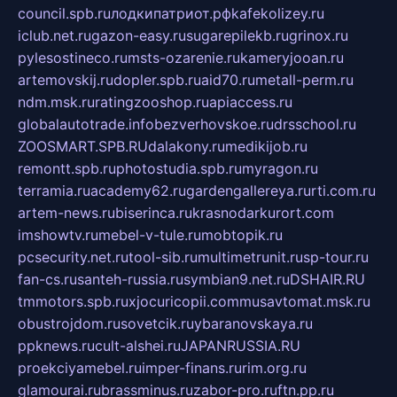
council.spb.ru
лодкипатриот.рф
kafekolizey.ru
iclub.net.ru
gazon-easy.ru
sugarepilekb.ru
grinox.ru
pylesostineco.ru
msts-ozarenie.ru
kameryjooan.ru
artemovskij.ru
dopler.spb.ru
aid70.ru
metall-perm.ru
ndm.msk.ru
ratingzooshop.ru
apiaccess.ru
globalautotrade.info
bezverhovskoe.ru
drsschool.ru
ZOOSMART.SPB.RU
dalakony.ru
medikijob.ru
remontt.spb.ru
photostudia.spb.ru
myragon.ru
terramia.ru
academy62.ru
gardengallereya.ru
rti.com.ru
artem-news.ru
biserinca.ru
krasnodarkurort.com
imshowtv.ru
mebel-v-tule.ru
mobtopik.ru
pcsecurity.net.ru
tool-sib.ru
multimetrunit.ru
sp-tour.ru
fan-cs.ru
santeh-russia.ru
symbian9.net.ru
DSHAIR.RU
tmmotors.spb.ru
xjocuricopii.com
musavtomat.msk.ru
obustrojdom.ru
sovetcik.ru
ybaranovskaya.ru
ppknews.ru
cult-alshei.ru
JAPANRUSSIA.RU
proekciyamebel.ru
imper-finans.ru
rim.org.ru
glamourai.ru
brassminus.ru
zabor-pro.ru
ftn.pp.ru