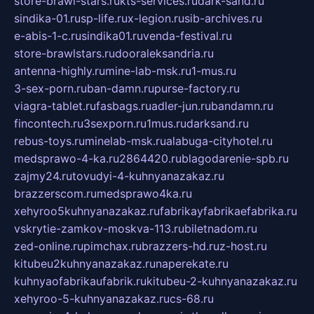
store-brawl-stars.ru
kts-services.ru
dark-sand.ru
sindika-01.ru
sp-life.ru
x-legion.ru
sib-archives.ru
e-abis-1-c.ru
sindika01.ru
venda-festival.ru
store-brawlstars.ru
dooraleksandria.ru
antenna-highly.ru
mine-lab-msk.ru
1-mus.ru
3-sex-porn.ru
ban-damn.ru
purse-factory.ru
viagra-tablet.ru
fasbags.ru
adler-jun.ru
bandamn.ru
fincontech.ru
3sexporn.ru
1mus.ru
darksand.ru
rebus-toys.ru
minelab-msk.ru
alabuga-cityhotel.ru
medsprawo-4-ka.ru
2864420.ru
blagodarenie-spb.ru
zajmy24.ru
tovudyi-4-kuhnyanazakaz.ru
brazzerscom.ru
medsprawo4ka.ru
xehyroo5kuhnyanazakaz.ru
fabrikayfabrikaefabrika.ru
vskrytie-zamkov-moskva-113.ru
biletnadom.ru
zed-online.ru
pimchax.ru
brazzers-hd.ru
z-host.ru
kitubeu2kuhnyanazakaz.ru
naperekate.ru
kuhnyaofabrikaufabrik.ru
kitubeu-2-kuhnyanazakaz.ru
xehyroo-5-kuhnyanazakaz.ru
cs-68.ru