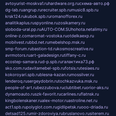
avtoyurist-moskva1.ru
hardware.org.ru
схема-авто.рф
dg-lab.ru
angrup.ru
recruiter.spb.ru
music8.spb.ru
krsk124.ru
kubok.spb.ru
romanofforex.ru
analitikaplus.ru
spyonline.ru
zosikamery.ru
sloboda-ural.pp.ru
AUTO-COM.SU
hohota.net
alimy.ru
online-z.com
aromat-vostoka.ru
otdelkaexp.ru
mobilvest.ru
bbd.net.ru
mebelshop.msk.ru
smp-forum.ru
bastion-td.ru
kosmoscreative.ru
avrmotors.ru
art-galadesign.ru
tiffany-c.ru
ecostep-samara.ru
d-p.spb.ru
галактика73.рф
sko.com.ru
davitamebel-spb.ru
fotsis.ru
tesiaes.ru
kokoroyari.spb.ru
blesna-kazan.ru
mossilver.ru
lenderoq.ru
sergeydobrin.ru
tochkazvuka.msk.ru
people-of-art.ru
bezzubova.ru
clubtibet.ru
orior-aks.ru
dynamoauto.ru
szk-favorit.ru
carlines.ru
flatnsk.ru
kingbolenskaner.ru
alex-motor.ru
astroline.net.ru
act1.spb.ru
polyglot.com.ru
gidlipetsk.ru
ooo-driada.ru
detsad125.ru
mir-zdoroviya.ru
bruslanovo.ru
siterem.ru