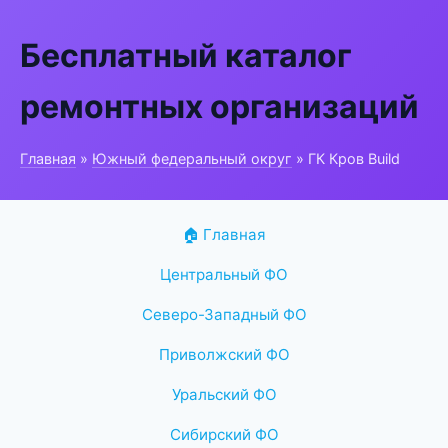
Бесплатный каталог
ремонтных организаций
Главная
»
Южный федеральный округ
» ГК Кров Build
🏠 Главная
Центральный ФО
Северо-Западный ФО
Приволжский ФО
Уральский ФО
Сибирский ФО