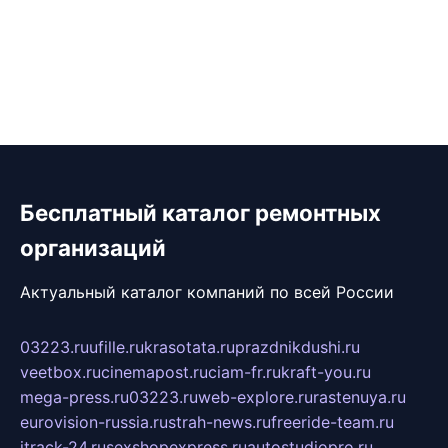
Бесплатный каталог ремонтных
организаций
Актуальный каталог компаний по всей России
03223.ru
ufille.ru
krasotata.ru
prazdnikdushi.ru
veetbox.ru
cinemapost.ru
ciam-fr.ru
kraft-you.ru
mega-press.ru
03223.ru
web-explore.ru
rastenuya.ru
eurovision-russia.ru
strah-news.ru
freeride-team.ru
itrack-24.ru
sexshopexpress.ru
autostudiopro.ru