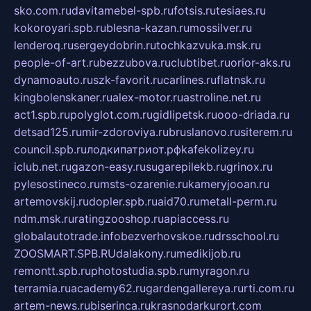
sko.com.ru
davitamebel-spb.ru
fotsis.ru
tesiaes.ru
kokoroyari.spb.ru
blesna-kazan.ru
mossilver.ru
lenderoq.ru
sergeydobrin.ru
tochkazvuka.msk.ru
people-of-art.ru
bezzubova.ru
clubtibet.ru
orior-aks.ru
dynamoauto.ru
szk-favorit.ru
carlines.ru
flatnsk.ru
kingbolenskaner.ru
alex-motor.ru
astroline.net.ru
act1.spb.ru
polyglot.com.ru
gidlipetsk.ru
ooo-driada.ru
detsad125.ru
mir-zdoroviya.ru
bruslanovo.ru
siterem.ru
council.spb.ru
лодкипатриот.рф
kafekolizey.ru
iclub.net.ru
gazon-easy.ru
sugarepilekb.ru
grinox.ru
pylesostineco.ru
msts-ozarenie.ru
kameryjooan.ru
artemovskij.ru
dopler.spb.ru
aid70.ru
metall-perm.ru
ndm.msk.ru
ratingzooshop.ru
apiaccess.ru
globalautotrade.info
bezverhovskoe.ru
drsschool.ru
ZOOSMART.SPB.RU
dalakony.ru
medikijob.ru
remontt.spb.ru
photostudia.spb.ru
myragon.ru
terramia.ru
academy62.ru
gardengallereya.ru
rti.com.ru
artem-news.ru
biserinca.ru
krasnodarkurort.com