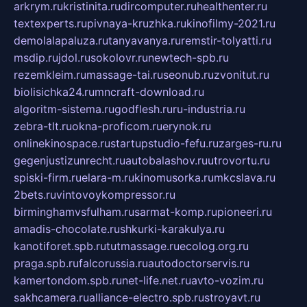
arkrym.ru
kristinita.ru
dircomputer.ru
healthenter.ru
textexperts.ru
pivnaya-kruzhka.ru
kinofilmy-2021.ru
demolalapaluza.ru
tanyavanya.ru
remstir-tolyatti.ru
msdip.ru
jdol.ru
sokolovr.ru
newtech-spb.ru
rezemkleim.ru
massage-tai.ru
seonub.ru
zvonitut.ru
biolisichka24.ru
mncraft-download.ru
algoritm-sistema.ru
godflesh.ru
ru-industria.ru
zebra-tlt.ru
okna-proficom.ru
erynok.ru
onlinekinospace.ru
startupstudio-fefu.ru
zarges-ru.ru
gegenjustizunrecht.ru
autobalashov.ru
utrovortu.ru
spiski-firm.ru
elara-m.ru
kinomusorka.ru
mkcslava.ru
2bets.ru
vintovoykompressor.ru
birminghamvsfulham.ru
sarmat-komp.ru
pioneeri.ru
amadis-chocolate.ru
shkurki-karakulya.ru
kanotiforet.spb.ru
tutmassage.ru
ecolog.org.ru
praga.spb.ru
falcorussia.ru
autodoctorservis.ru
kamertondom.spb.ru
net-life.net.ru
avto-vozim.ru
sakhcamera.ru
alliance-electro.spb.ru
stroyavt.ru