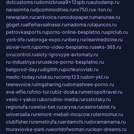
dotcustoms.ru
domizbrusa9x12spb.ru
autodamp.ru
narasimha.ru
djcommodities.ru
nv750.ru
x-ton.ru
newsplain.ru
cardvoice.ru
modopaper.ru
manunae.ru
gbget.ru
alfeihavsalnassr.ru
madoma.ru
tajuncos.ru
petrovkasports.ru
porno-online-besplatno.ru
splclub.ru
york-life.ru
doroga-expo.ru
ribery.ru
cleanmedicine.ru
slovar-ivrit.ru
porno-video-besplatno.ru
seks-365.ru
ovucontrol.ru
sloty-igrovyye-avtomaty.ru
ru-industriya.ru
russkoe-porno-besplatno.ru
belgorod-day.ru
digilith.ru
pichkurovlab.ru
medic-today.ru
taksu.ru
comp123.ru
don-ykt.ru
teensvoice.ru
imgsharing.ru
domashnee-porno.ru
eva-elfie.ru
foto-tur.ru
biz-doska.ru
metropoltravel.ru
veslo-i-yakor.ru
borodino-media.ru
rostotsky.ru
regionufa.ru
weiss-bet.ru
zaryna.ru
casinotablet.ru
universalia.ru
remont-mebeli-moscow.ru
termomur.ru
clubfisher.ru
remstirufa.ru
erdamchi.ru
doramamama.ru
muraviovka-park.ru
worldofwoman.ru
clean-dreams.ru