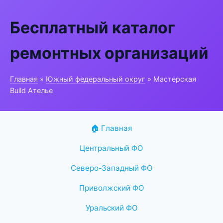
Бесплатный каталог
ремонтных организаций
Главная
»
Южный федеральный округ
» Мастерская
Build Ателье
🏠 Главная
Центральный ФО
Северо-Западный ФО
Приволжский ФО
Уральский ФО