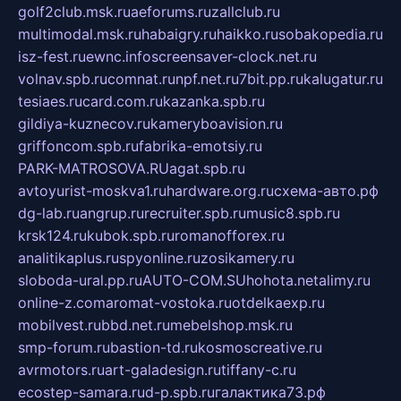
golf2club.msk.ru
aeforums.ru
zallclub.ru
multimodal.msk.ru
habaigry.ru
haikko.ru
sobakopedia.ru
isz-fest.ru
ewnc.info
screensaver-clock.net.ru
volnav.spb.ru
comnat.ru
npf.net.ru
7bit.pp.ru
kalugatur.ru
tesiaes.ru
card.com.ru
kazanka.spb.ru
gildiya-kuznecov.ru
kameryboavision.ru
griffoncom.spb.ru
fabrika-emotsiy.ru
PARK-MATROSOVA.RU
agat.spb.ru
avtoyurist-moskva1.ru
hardware.org.ru
схема-авто.рф
dg-lab.ru
angrup.ru
recruiter.spb.ru
music8.spb.ru
krsk124.ru
kubok.spb.ru
romanofforex.ru
analitikaplus.ru
spyonline.ru
zosikamery.ru
sloboda-ural.pp.ru
AUTO-COM.SU
hohota.net
alimy.ru
online-z.com
aromat-vostoka.ru
otdelkaexp.ru
mobilvest.ru
bbd.net.ru
mebelshop.msk.ru
smp-forum.ru
bastion-td.ru
kosmoscreative.ru
avrmotors.ru
art-galadesign.ru
tiffany-c.ru
ecostep-samara.ru
d-p.spb.ru
галактика73.рф