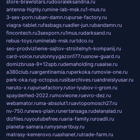
store-brawlstars.ru
dooraleksandria.ru
antenna-highly.ru
mine-lab-msk.ru
1-mus.ru
3-sex-porn.ru
ban-damn.ru
purse-factory.ru
viagra-tablet.ru
fasbags.ru
adler-jun.ru
bandamn.ru
fincontech.ru
3sexporn.ru
1mus.ru
darksand.ru
rebus-toys.ru
minelab-msk.ru
rtdco.ru
seo-prodvizhenie-sajtov-stroitelnyh-kompanij.ru
card-voice.ru
rulonnyygazon177.ru
snow-guard.ru
domizbrusa-9x12spb.ru
demaholding.ru
aalse.ru
a380club.ru
argentinamia.ru
perkoka.ru
movie-one.ru
perk-oka.ru
g-octopus.ru
sibarchives.ru
andreislyusar.ru
naruto-x.ru
pursefactory.ru
tor-lyubov-i-grom.ru
spayderhed-2022.ru
movieone.ru
evro-dez.ru
webamator.ru
ma-absolut1.ru
avtopomosch27.ru
nv-750.ru
news-plain.ru
nertansaga.ru
delanalad.ru
dizfiles.ru
youtubefree.ru
aria-family.ru
roadli.ru
planeta-samara.ru
mysmartbuy.ru
matrasy-kemerovo.ru
ashanet.ru
trade-farm.ru