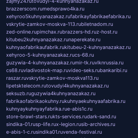
zajmy24.ru
tovudyi-4-kuhnyanazakaz.ru
brazzerscom.ru
medsprawo4ka.ru
xehyroo5kuhnyanazakaz.ru
fabrikayfabrikaefabrika.ru
vskrytie-zamkov-moskva-113.ru
biletnadom.ru
zed-online.ru
pimchax.ru
brazzers-hd.ru
z-host.ru
kitubeu2kuhnyanazakaz.ru
naperekate.ru
kuhnyaofabrikaufabrik.ru
kitubeu-2-kuhnyanazakaz.ru
xehyroo-5-kuhnyanazakaz.ru
cs-68.ru
guzywia-4-kuhnyanazakaz.ru
mir-tk.ru
vlknrussia.ru
cs68.ru
vladivostok-map.ru
video-seks.ru
bankaribi.ru
raszar.ru
vskrytie-zamkov-moskva113.ru
lipetsktelecom.ru
tovudyi4kuhnyanazakaz.ru
seksuzb.ru
guzywia4kuhnyanazakaz.ru
fabrikaofabrikaokuhny.ru
kuhnyaekuhnyaafabrika.ru
kuhnyaykuhnyayfabrika.ru
e-abis1c.ru
store-brawl-stars.ru
kts-services.ru
dark-sand.ru
sindika-01.ru
sp-life.ru
x-legion.ru
sib-archives.ru
e-abis-1-c.ru
sindika01.ru
venda-festival.ru