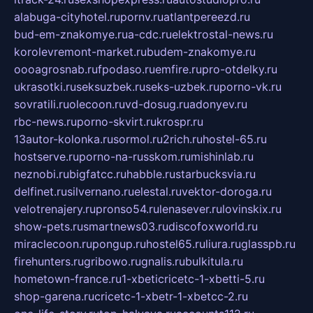
alabuga-cityhotel.ru
pornv.ru
atlantpereezd.ru
bud-em-znakomye.ru
a-cdc.ru
elektrostal-news.ru
korolevremont-market.ru
budem-znakomye.ru
oooagrosnab.ru
fpodaso.ru
emfire.ru
pro-otdelky.ru
ukrasotki.ru
seksuzbek.ru
seks-uzbek.ru
porno-vk.ru
sovratili.ru
olecoon.ru
vd-dosug.ru
adonyev.ru
rbc-news.ru
porno-skvirt.ru
krospr.ru
13autor-kolonka.ru
sormol.ru
2rich.ru
hostel-65.ru
hostserve.ru
porno-na-russkom.ru
mishinlab.ru
neznobi.ru
bigfatcc.ru
habble.ru
starbucksvia.ru
delfinet.ru
silvernano.ru
elestal.ru
vektor-doroga.ru
velotrenajery.ru
pronso54.ru
lenasever.ru
lovinskix.ru
show-pets.ru
smartnews03.ru
discofoxworld.ru
miraclecoon.ru
pongup.ru
hostel65.ru
liura.ru
glasspb.ru
firehunters.ru
gribowo.ru
gnalis.ru
bulkitula.ru
hometown-france.ru
1-xbeticricetc-1-xbetti-5.ru
shop-garena.ru
cricetc-1-xbetr-1-xbetcc-2.ru