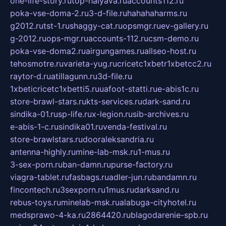
one-life-story.ru
top-halyava.ru
accounts112.ru
poka-vse-doma-2.ru
3-d-file.ru
hahahaharms.ru
g2012.ru
tst-1.ru
shaggy-cat.ru
opsmgr.ru
ev-gallery.ru
g-2012.ru
ops-mgr.ru
accounts-112.ru
csm-demo.ru
poka-vse-doma2.ru
airgungames.ru
allseo-host.ru
tehosmotre.ru
varieta-yug.ru
cricetc1xbetr1xbetcc2.ru
raytor-d.ru
atillagunn.ru
3d-file.ru
1xbeticricetc1xbetti5.ru
uafoot-statti.ru
e-abis1c.ru
store-brawl-stars.ru
kts-services.ru
dark-sand.ru
sindika-01.ru
sp-life.ru
x-legion.ru
sib-archives.ru
e-abis-1-c.ru
sindika01.ru
venda-festival.ru
store-brawlstars.ru
dooraleksandria.ru
antenna-highly.ru
mine-lab-msk.ru
1-mus.ru
3-sex-porn.ru
ban-damn.ru
purse-factory.ru
viagra-tablet.ru
fasbags.ru
adler-jun.ru
bandamn.ru
fincontech.ru
3sexporn.ru
1mus.ru
darksand.ru
rebus-toys.ru
minelab-msk.ru
alabuga-cityhotel.ru
medsprawo-4-ka.ru
2864420.ru
blagodarenie-spb.ru