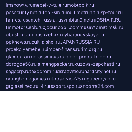
imshowtv.ru
mebel-v-tule.ru
mobtopik.ru
pcsecurity.net.ru
tool-sib.ru
multimetrunit.ru
sp-tour.ru
fan-cs.ru
santeh-russia.ru
symbian9.net.ru
DSHAIR.RU
tmmotors.spb.ru
xjocuricopii.com
musavtomat.msk.ru
obustrojdom.ru
sovetcik.ru
ybaranovskaya.ru
ppknews.ru
cult-alshei.ru
JAPANRUSSIA.RU
proekciyamebel.ru
imper-finans.ru
rim.org.ru
glamourai.ru
brassminus.ru
zabor-pro.ru
ftn.pp.ru
dorogoe58.ru
laimengpacker.ru
kuzova-zapchasti.ru
sageerp.ru
taxodrom.ru
dsrazvitie.ru
hardcity.net.ru
ratinghomegames.ru
topservice25.ru
gubernyan.ru
gtglasslined.ru
ii4.ru
tssport.spb.ru
andorra24.com
blackwallstreet.ru
oboimos.ru
optim-doors.com.ru
ikuch.ru
nycr.org.ru
npa21.ru
vremya-ch.spb.ru
desert000.ru
ivtorgi.ru
ifiori.ru
catalog-statei.ru
dcv.org.ru
spetsmaster174.ru
ipkameryhiseeu.ru
dum26.ru
ruspol.spb.ru
fr-opendp.ru
kam-solnyshko.ru
cheyenne-arapaho.ru
sevzapmetal.spb.ru