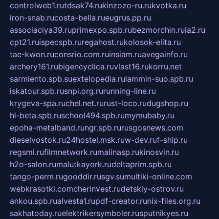
controlweb1.ru
tdsak74.ru
kinzozo-ru.ru
kvotka.ru
iron-snab.ru
costa-bella.ru
eugrus.pp.ru
associaciya39.ru
primexpo.spb.ru
bezmorchin.ru
ia2.ru
cpt21.ru
ispecspb.ru
regahost.ru
kolosok-elita.ru
tae-kwon.ru
consrio.com.ru
insiam.ru
avegainfo.ru
archery161.ru
bigencyclica.ru
vlast16.ru
korru.net
sarmiento.spb.su
extelopedia.ru
lammin-suo.spb.ru
iskatour.spb.ru
snpi.org.ru
running-line.ru
krygeva-spa.ru
chel.net.ru
rust-loco.ru
dugshop.ru
hl-beta.spb.ru
school494.spb.ru
mymubaby.ru
epoha-metalband.ru
ngr.spb.ru
rusgosnews.com
dieselvostok.ru
24hostel.msk.ru
w-dev.ru
f-ship.ru
regsmi.ru
filmnetwork.ru
malinasp.ru
kinosvin.ru
h2o-salon.ru
malutkayork.ru
deltaprim.spb.ru
tango-perm.ru
gooddir.ru
sgv.su
multiki-online.com
webkrasotki.com
cherinvest.ru
detskiy-ostrov.ru
ankou.spb.ru
alvesta1.ru
pdf-creator.ru
nix-files.org.ru
sakhatoday.ru
elektrikersymboler.ru
sputnikyes.ru