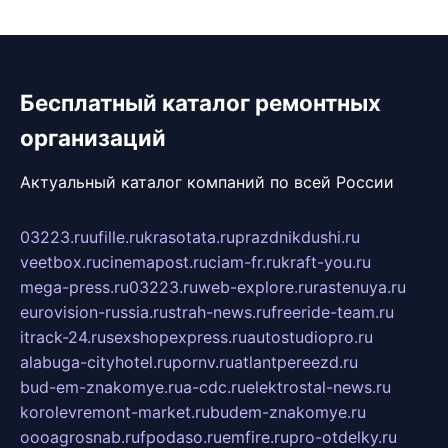
Бесплатный каталог ремонтных
организаций
Актуальный каталог компаний по всей России
03223.ru
ufille.ru
krasotata.ru
prazdnikdushi.ru
veetbox.ru
cinemapost.ru
ciam-fr.ru
kraft-you.ru
mega-press.ru
03223.ru
web-explore.ru
rastenuya.ru
eurovision-russia.ru
strah-news.ru
freeride-team.ru
itrack-24.ru
sexshopexpress.ru
autostudiopro.ru
alabuga-cityhotel.ru
pornv.ru
atlantpereezd.ru
bud-em-znakomye.ru
a-cdc.ru
elektrostal-news.ru
korolevremont-market.ru
budem-znakomye.ru
oooagrosnab.ru
fpodaso.ru
emfire.ru
pro-otdelky.ru