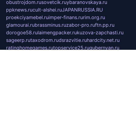
obustrojdom.ru
sovetcik.ru
ybaranovskaya.ru
ppknews.ru
cult-alshei.ru
JAPANRUSSIA.RU
proekciyamebel.ru
imper-finans.ru
rim.org.ru
glamourai.ru
brassminus.ru
zabor-pro.ru
ftn.pp.ru
dorogoe58.ru
laimengpacker.ru
kuzova-zapchasti.ru
sageerp.ru
taxodrom.ru
dsrazvitie.ru
hardcity.net.ru
ratinghomegames.ru
topservice25.ru
gubernyan.ru
gtglasslined.ru
ii4.ru
tssport.spb.ru
andorra24.com
blackwallstreet.ru
oboimos.ru
optim-doors.com.ru
ikuch.ru
nycr.org.ru
npa21.ru
vremya-ch.spb.ru
desert000.ru
ivtorgi.ru
ifiori.ru
catalog-statei.ru
dcv.org.ru
spetsmaster174.ru
ipkameryhiseeu.ru
dum26.ru
ruspol.spb.ru
fr-opendp.ru
kam-solnyshko.ru
cheyenne-arapaho.ru
sevzapmetal.spb.ru
ted-lapidus.spb.ru
parasite-eliminator.ru
sigma-complete.ru
modernworld.ru
dama-moda.ru
eholot-group.ru
sk-nvkz.ru
DRONGOLD.RU
democratia2.ru
i-farmer.ru
mass-sport.org