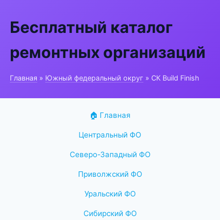
Бесплатный каталог
ремонтных организаций
Главная
»
Южный федеральный округ
» СК Build Finish
🏠 Главная
Центральный ФО
Северо-Западный ФО
Приволжский ФО
Уральский ФО
Сибирский ФО