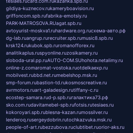
tesiaes.ru
card.com.ru
kazanka.spb.ru
gildiya-kuznecov.ru
kameryboavision.ru
griffoncom.spb.ru
fabrika-emotsiy.ru
PARK-MATROSOVA.RU
agat.spb.ru
avtoyurist-moskva1.ru
hardware.org.ru
схема-авто.рф
dg-lab.ru
angrup.ru
recruiter.spb.ru
music8.spb.ru
krsk124.ru
kubok.spb.ru
romanofforex.ru
analitikaplus.ru
spyonline.ru
zosikamery.ru
sloboda-ural.pp.ru
AUTO-COM.SU
hohota.net
alimy.ru
online-z.com
aromat-vostoka.ru
otdelkaexp.ru
mobilvest.ru
bbd.net.ru
mebelshop.msk.ru
smp-forum.ru
bastion-td.ru
kosmoscreative.ru
avrmotors.ru
art-galadesign.ru
tiffany-c.ru
ecostep-samara.ru
d-p.spb.ru
галактика73.рф
sko.com.ru
davitamebel-spb.ru
fotsis.ru
tesiaes.ru
kokoroyari.spb.ru
blesna-kazan.ru
mossilver.ru
lenderoq.ru
sergeydobrin.ru
tochkazvuka.msk.ru
people-of-art.ru
bezzubova.ru
clubtibet.ru
orior-aks.ru