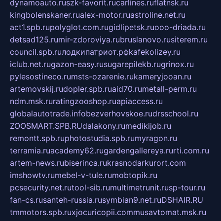
dynamoauto.ru
szk-favorit.ru
carlines.ru
flatnsk.ru
kingbolenskaner.ru
alex-motor.ru
astroline.net.ru
act1.spb.ru
polyglot.com.ru
gidlipetsk.ru
ooo-driada.ru
detsad125.ru
mir-zdoroviya.ru
bruslanovo.ru
siterem.ru
council.spb.ru
лодкипатриот.рф
kafekolizey.ru
iclub.net.ru
gazon-easy.ru
sugarepilekb.ru
grinox.ru
pylesostineco.ru
msts-ozarenie.ru
kameryjooan.ru
artemovskij.ru
dopler.spb.ru
aid70.ru
metall-perm.ru
ndm.msk.ru
ratingzooshop.ru
apiaccess.ru
globalautotrade.info
bezverhovskoe.ru
drsschool.ru
ZOOSMART.SPB.RU
dalakony.ru
medikijob.ru
remontt.spb.ru
photostudia.spb.ru
myragon.ru
terramia.ru
academy62.ru
gardengallereya.ru
rti.com.ru
artem-news.ru
biserinca.ru
krasnodarkurort.com
imshowtv.ru
mebel-v-tule.ru
mobtopik.ru
pcsecurity.net.ru
tool-sib.ru
multimetrunit.ru
sp-tour.ru
fan-cs.ru
santeh-russia.ru
symbian9.net.ru
DSHAIR.RU
tmmotors.spb.ru
xjocuricopii.com
musavtomat.msk.ru