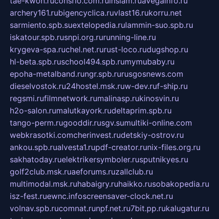
tae-kwon.ru
consrio.com.ru
insiam.ru
avegainfo.ru
archery161.ru
bigencyclica.ru
vlast16.ru
korru.net
sarmiento.spb.su
extelopedia.ru
lammin-suo.spb.ru
iskatour.spb.ru
snpi.org.ru
running-line.ru
krygeva-spa.ru
chel.net.ru
rust-loco.ru
dugshop.ru
hl-beta.spb.ru
school494.spb.ru
mymubaby.ru
epoha-metalband.ru
ngr.spb.ru
rusgosnews.com
dieselvostok.ru
24hostel.msk.ru
w-dev.ru
f-ship.ru
regsmi.ru
filmnetwork.ru
malinasp.ru
kinosvin.ru
h2o-salon.ru
malutkayork.ru
deltaprim.spb.ru
tango-perm.ru
gooddir.ru
sgv.su
multiki-online.com
webkrasotki.com
cherinvest.ru
detskiy-ostrov.ru
ankou.spb.ru
alvesta1.ru
pdf-creator.ru
nix-files.org.ru
sakhatoday.ru
elektrikersymboler.ru
sputnikyes.ru
golf2club.msk.ru
aeforums.ru
zallclub.ru
multimodal.msk.ru
habaigry.ru
haikko.ru
sobakopedia.ru
isz-fest.ru
ewnc.info
screensaver-clock.net.ru
volnav.spb.ru
comnat.ru
npf.net.ru
7bit.pp.ru
kalugatur.ru