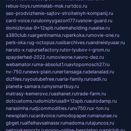
rebus-toys.ru
minelab-msk.ru
rtdco.ru
seo-prodvizhenie-sajtov-stroitelnyh-kompanij.ru
card-voice.ru
rulonnyygazon177.ru
snow-guard.ru
domizbrusa-9x12spb.ru
demaholding.ru
aalse.ru
a380club.ru
argentinamia.ru
perkoka.ru
movie-one.ru
perk-oka.ru
g-octopus.ru
sibarchives.ru
andreislyusar.ru
naruto-x.ru
pursefactory.ru
tor-lyubov-i-grom.ru
spayderhed-2022.ru
movieone.ru
evro-dez.ru
webamator.ru
ma-absolut1.ru
avtopomosch27.ru
nv-750.ru
news-plain.ru
nertansaga.ru
delanalad.ru
dizfiles.ru
youtubefree.ru
aria-family.ru
roadli.ru
planeta-samara.ru
mysmartbuy.ru
matrasy-kemerovo.ru
ashanet.ru
trade-farm.ru
dotcustoms.ru
domizbrusa9x12spb.ru
autodamp.ru
narasimha.ru
djcommodities.ru
nv750.ru
x-ton.ru
newsplain.ru
cardvoice.ru
modopaper.ru
manunae.ru
gbget.ru
alfeihavsalnassr.ru
madoma.ru
tajuncos.ru
petrovkasports.ru
porno-online-besplatno.ru
splclub.ru