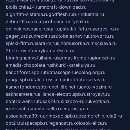
biolisichka24.ru
mncraft-download.ru
algoritm-sistema.ru
godflesh.ru
ru-industria.ru
zebra-tlt.ru
okna-proficom.ru
erynok.ru
onlinekinospace.ru
startupstudio-fefu.ru
zarges-ru.ru
gegenjustizunrecht.ru
autobalashov.ru
utrovortu.ru
spiski-firm.ru
elara-m.ru
kinomusorka.ru
mkcslava.ru
2bets.ru
vintovoykompressor.ru
birminghamvsfulham.ru
sarmat-komp.ru
pioneeri.ru
amadis-chocolate.ru
shkurki-karakulya.ru
kanotiforet.spb.ru
tutmassage.ru
ecolog.org.ru
praga.spb.ru
falcorussia.ru
autodoctorservis.ru
kamertondom.spb.ru
net-life.net.ru
avto-vozim.ru
sakhcamera.ru
alliance-electro.spb.ru
stroyavt.ru
controlweb1.ru
tdsak74.ru
kinzozo-ru.ru
kvotka.ru
iron-snab.ru
costa-bella.ru
eugrus.pp.ru
associaciya39.ru
primexpo.spb.ru
bezmorchin.ru
ia2.ru
cpt21.ru
ispecspb.ru
regahost.ru
kolosok-elita.ru