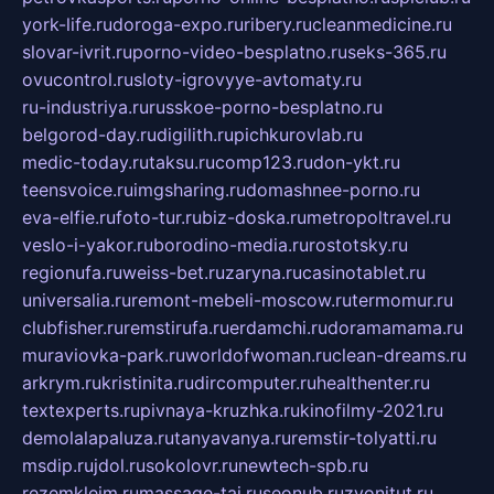
york-life.ru
doroga-expo.ru
ribery.ru
cleanmedicine.ru
slovar-ivrit.ru
porno-video-besplatno.ru
seks-365.ru
ovucontrol.ru
sloty-igrovyye-avtomaty.ru
ru-industriya.ru
russkoe-porno-besplatno.ru
belgorod-day.ru
digilith.ru
pichkurovlab.ru
medic-today.ru
taksu.ru
comp123.ru
don-ykt.ru
teensvoice.ru
imgsharing.ru
domashnee-porno.ru
eva-elfie.ru
foto-tur.ru
biz-doska.ru
metropoltravel.ru
veslo-i-yakor.ru
borodino-media.ru
rostotsky.ru
regionufa.ru
weiss-bet.ru
zaryna.ru
casinotablet.ru
universalia.ru
remont-mebeli-moscow.ru
termomur.ru
clubfisher.ru
remstirufa.ru
erdamchi.ru
doramamama.ru
muraviovka-park.ru
worldofwoman.ru
clean-dreams.ru
arkrym.ru
kristinita.ru
dircomputer.ru
healthenter.ru
textexperts.ru
pivnaya-kruzhka.ru
kinofilmy-2021.ru
demolalapaluza.ru
tanyavanya.ru
remstir-tolyatti.ru
msdip.ru
jdol.ru
sokolovr.ru
newtech-spb.ru
rezemkleim.ru
massage-tai.ru
seonub.ru
zvonitut.ru