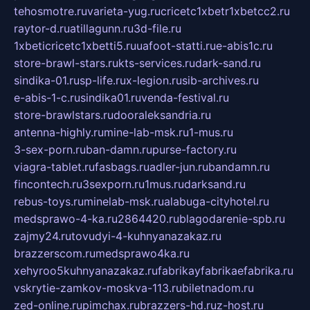
tehosmotre.ru
varieta-yug.ru
cricetc1xbetr1xbetcc2.ru
raytor-d.ru
atillagunn.ru
3d-file.ru
1xbeticricetc1xbetti5.ru
uafoot-statti.ru
e-abis1c.ru
store-brawl-stars.ru
kts-services.ru
dark-sand.ru
sindika-01.ru
sp-life.ru
x-legion.ru
sib-archives.ru
e-abis-1-c.ru
sindika01.ru
venda-festival.ru
store-brawlstars.ru
dooraleksandria.ru
antenna-highly.ru
mine-lab-msk.ru
1-mus.ru
3-sex-porn.ru
ban-damn.ru
purse-factory.ru
viagra-tablet.ru
fasbags.ru
adler-jun.ru
bandamn.ru
fincontech.ru
3sexporn.ru
1mus.ru
darksand.ru
rebus-toys.ru
minelab-msk.ru
alabuga-cityhotel.ru
medsprawo-4-ka.ru
2864420.ru
blagodarenie-spb.ru
zajmy24.ru
tovudyi-4-kuhnyanazakaz.ru
brazzerscom.ru
medsprawo4ka.ru
xehyroo5kuhnyanazakaz.ru
fabrikayfabrikaefabrika.ru
vskrytie-zamkov-moskva-113.ru
biletnadom.ru
zed-online.ru
pimchax.ru
brazzers-hd.ru
z-host.ru