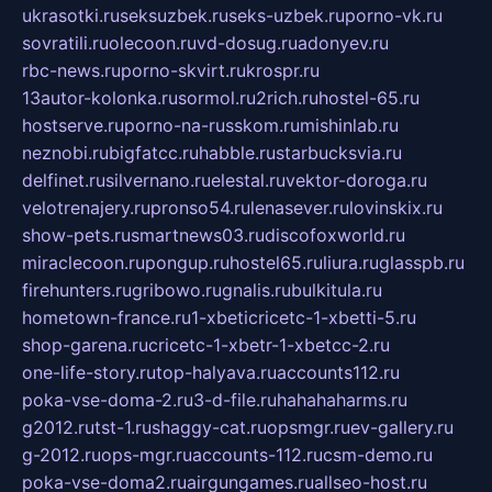
ukrasotki.ru
seksuzbek.ru
seks-uzbek.ru
porno-vk.ru
sovratili.ru
olecoon.ru
vd-dosug.ru
adonyev.ru
rbc-news.ru
porno-skvirt.ru
krospr.ru
13autor-kolonka.ru
sormol.ru
2rich.ru
hostel-65.ru
hostserve.ru
porno-na-russkom.ru
mishinlab.ru
neznobi.ru
bigfatcc.ru
habble.ru
starbucksvia.ru
delfinet.ru
silvernano.ru
elestal.ru
vektor-doroga.ru
velotrenajery.ru
pronso54.ru
lenasever.ru
lovinskix.ru
show-pets.ru
smartnews03.ru
discofoxworld.ru
miraclecoon.ru
pongup.ru
hostel65.ru
liura.ru
glasspb.ru
firehunters.ru
gribowo.ru
gnalis.ru
bulkitula.ru
hometown-france.ru
1-xbeticricetc-1-xbetti-5.ru
shop-garena.ru
cricetc-1-xbetr-1-xbetcc-2.ru
one-life-story.ru
top-halyava.ru
accounts112.ru
poka-vse-doma-2.ru
3-d-file.ru
hahahaharms.ru
g2012.ru
tst-1.ru
shaggy-cat.ru
opsmgr.ru
ev-gallery.ru
g-2012.ru
ops-mgr.ru
accounts-112.ru
csm-demo.ru
poka-vse-doma2.ru
airgungames.ru
allseo-host.ru