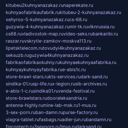
kitubeu2kuhnyanazakaz.ru
naperekate.ru
kuhnyaofabrikaufabrik.ru
kitubeu-2-kuhnyanazakaz.ru
xehyroo-5-kuhnyanazakaz.ru
cs-68.ru
guzywia-4-kuhnyanazakaz.ru
mir-tk.ru
vlknrussia.ru
cs68.ru
vladivostok-map.ru
video-seks.ru
bankaribi.ru
raszar.ru
vskrytie-zamkov-moskva113.ru
lipetsktelecom.ru
tovudyi4kuhnyanazakaz.ru
seksuzb.ru
guzywia4kuhnyanazakaz.ru
fabrikaofabrikaokuhny.ru
kuhnyaekuhnyaafabrika.ru
kuhnyaykuhnyayfabrika.ru
e-abis1c.ru
store-brawl-stars.ru
kts-services.ru
dark-sand.ru
sindika-01.ru
sp-life.ru
x-legion.ru
sib-archives.ru
e-abis-1-c.ru
sindika01.ru
venda-festival.ru
store-brawlstars.ru
dooraleksandria.ru
antenna-highly.ru
mine-lab-msk.ru
1-mus.ru
3-sex-porn.ru
ban-damn.ru
purse-factory.ru
viagra-tablet.ru
fasbags.ru
adler-jun.ru
bandamn.ru
fincontech.ru
3sexporn.ru
1mus.ru
darksand.ru