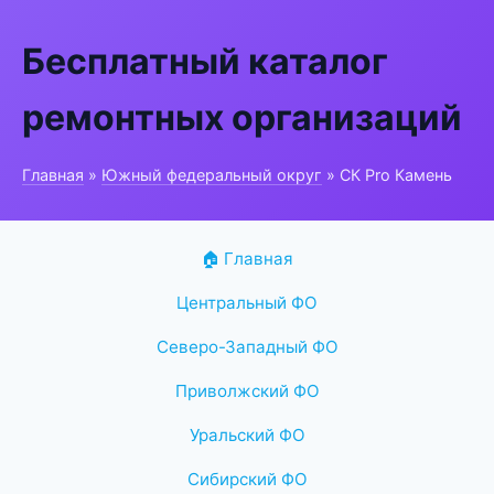
Бесплатный каталог
ремонтных организаций
Главная
»
Южный федеральный округ
» СК Pro Камень
🏠 Главная
Центральный ФО
Северо-Западный ФО
Приволжский ФО
Уральский ФО
Сибирский ФО