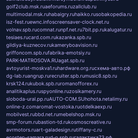
golf2club.msk.ru
aeforums.ru
zallclub.ru
multimodal.msk.ru
habaigry.ru
haikko.ru
sobakopedia.ru
isz-fest.ru
ewnc.info
screensaver-clock.net.ru
volnav.spb.ru
comnat.ru
npf.net.ru
7bit.pp.ru
kalugatur.ru
tesiaes.ru
card.com.ru
kazanka.spb.ru
gildiya-kuznecov.ru
kameryboavision.ru
griffoncom.spb.ru
fabrika-emotsiy.ru
PARK-MATROSOVA.RU
agat.spb.ru
avtoyurist-moskva1.ru
hardware.org.ru
схема-авто.рф
dg-lab.ru
angrup.ru
recruiter.spb.ru
music8.spb.ru
krsk124.ru
kubok.spb.ru
romanofforex.ru
analitikaplus.ru
spyonline.ru
zosikamery.ru
sloboda-ural.pp.ru
AUTO-COM.SU
hohota.net
alimy.ru
online-z.com
aromat-vostoka.ru
otdelkaexp.ru
mobilvest.ru
bbd.net.ru
mebelshop.msk.ru
smp-forum.ru
bastion-td.ru
kosmoscreative.ru
avrmotors.ru
art-galadesign.ru
tiffany-c.ru
ecostep-samara.ru
d-p.spb.ru
галактика73.рф