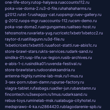
one-life-story.ru
top-halyava.ru
accounts112.ru
poka-vse-doma-2.ru
3-d-file.ru
hahahaharms.ru
g2012.ru
tst-1.ru
shaggy-cat.ru
opsmgr.ru
ev-gallery.ru
g-2012.ru
ops-mgr.ru
accounts-112.ru
csm-demo.ru
poka-vse-doma2.ru
airgungames.ru
allseo-host.ru
tehosmotre.ru
varieta-yug.ru
cricetc1xbetr1xbetcc2.ru
raytor-d.ru
atillagunn.ru
3d-file.ru
1xbeticricetc1xbetti5.ru
uafoot-statti.ru
e-abis1c.ru
store-brawl-stars.ru
kts-services.ru
dark-sand.ru
sindika-01.ru
sp-life.ru
x-legion.ru
sib-archives.ru
e-abis-1-c.ru
sindika01.ru
venda-festival.ru
store-brawlstars.ru
dooraleksandria.ru
antenna-highly.ru
mine-lab-msk.ru
1-mus.ru
3-sex-porn.ru
ban-damn.ru
purse-factory.ru
viagra-tablet.ru
fasbags.ru
adler-jun.ru
bandamn.ru
fincontech.ru
3sexporn.ru
1mus.ru
darksand.ru
rebus-toys.ru
minelab-msk.ru
alabuga-cityhotel.ru
medsprawo-4-ka.ru
2864420.ru
blagodarenie-spb.ru