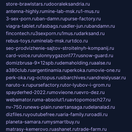
store-brawlstars.ru
dooraleksandria.ru
antenna-highly.ru
mine-lab-msk.ru
1-mus.ru
3-sex-porn.ru
ban-damn.ru
purse-factory.ru
viagra-tablet.ru
fasbags.ru
adler-jun.ru
bandamn.ru
fincontech.ru
3sexporn.ru
1mus.ru
darksand.ru
rebus-toys.ru
minelab-msk.ru
rtdco.ru
seo-prodvizhenie-sajtov-stroitelnyh-kompanij.ru
card-voice.ru
rulonnyygazon177.ru
snow-guard.ru
domizbrusa-9x12spb.ru
demaholding.ru
aalse.ru
a380club.ru
argentinamia.ru
perkoka.ru
movie-one.ru
perk-oka.ru
g-octopus.ru
sibarchives.ru
andreislyusar.ru
naruto-x.ru
pursefactory.ru
tor-lyubov-i-grom.ru
spayderhed-2022.ru
movieone.ru
evro-dez.ru
webamator.ru
ma-absolut1.ru
avtopomosch27.ru
nv-750.ru
news-plain.ru
nertansaga.ru
delanalad.ru
dizfiles.ru
youtubefree.ru
aria-family.ru
roadli.ru
planeta-samara.ru
mysmartbuy.ru
matrasy-kemerovo.ru
ashanet.ru
trade-farm.ru