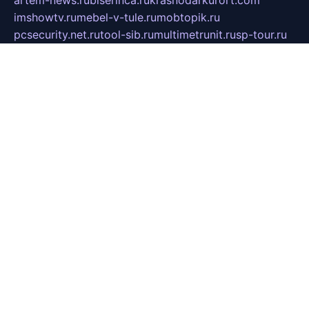
artem-news.ru
biserinca.ru
krasnodarkurort.com
imshowtv.ru
mebel-v-tule.ru
mobtopik.ru
pcsecurity.net.ru
tool-sib.ru
multimetrunit.ru
sp-tour.ru
fan-cs.ru
santeh-russia.ru
symbian9.net.ru
DSHAIR.RU
tmmotors.spb.ru
xjocuricopii.com
musavtomat.msk.ru
obustrojdom.ru
sovetcik.ru
ybaranovskaya.ru
ppknews.ru
cult-alshei.ru
JAPANRUSSIA.RU
proekciyamebel.ru
imper-finans.ru
rim.org.ru
glamourai.ru
brassminus.ru
zabor-pro.ru
ftn.pp.ru
dorogoe58.ru
laimengpacker.ru
kuzova-zapchasti.ru
sageerp.ru
taxodrom.ru
dsrazvitie.ru
hardcity.net.ru
ratinghomegames.ru
topservice25.ru
gubernyan.ru
gtglasslined.ru
ii4.ru
tssport.spb.ru
andorra24.com
blackwallstreet.ru
oboimos.ru
optim-doors.com.ru
ikuch.ru
nycr.org.ru
npa21.ru
vremya-ch.spb.ru
desert000.ru
ivtorgi.ru
ifiori.ru
catalog-statei.ru
dcv.org.ru
spetsmaster174.ru
ipkameryhiseeu.ru
dum26.ru
ruspol.spb.ru
fr-opendp.ru
kam-solnyshko.ru