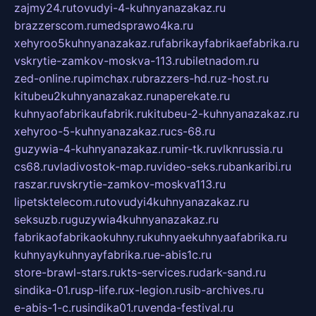
zajmy24.ru
tovudyi-4-kuhnyanazakaz.ru
brazzerscom.ru
medsprawo4ka.ru
xehyroo5kuhnyanazakaz.ru
fabrikayfabrikaefabrika.ru
vskrytie-zamkov-moskva-113.ru
biletnadom.ru
zed-online.ru
pimchax.ru
brazzers-hd.ru
z-host.ru
kitubeu2kuhnyanazakaz.ru
naperekate.ru
kuhnyaofabrikaufabrik.ru
kitubeu-2-kuhnyanazakaz.ru
xehyroo-5-kuhnyanazakaz.ru
cs-68.ru
guzywia-4-kuhnyanazakaz.ru
mir-tk.ru
vlknrussia.ru
cs68.ru
vladivostok-map.ru
video-seks.ru
bankaribi.ru
raszar.ru
vskrytie-zamkov-moskva113.ru
lipetsktelecom.ru
tovudyi4kuhnyanazakaz.ru
seksuzb.ru
guzywia4kuhnyanazakaz.ru
fabrikaofabrikaokuhny.ru
kuhnyaekuhnyaafabrika.ru
kuhnyaykuhnyayfabrika.ru
e-abis1c.ru
store-brawl-stars.ru
kts-services.ru
dark-sand.ru
sindika-01.ru
sp-life.ru
x-legion.ru
sib-archives.ru
e-abis-1-c.ru
sindika01.ru
venda-festival.ru