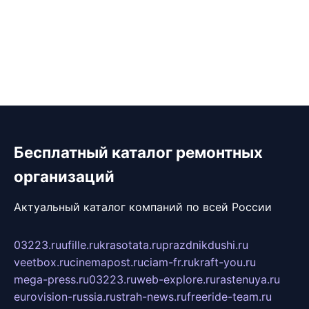
Бесплатный каталог ремонтных
организаций
Актуальный каталог компаний по всей России
03223.ru
ufille.ru
krasotata.ru
prazdnikdushi.ru
veetbox.ru
cinemapost.ru
ciam-fr.ru
kraft-you.ru
mega-press.ru
03223.ru
web-explore.ru
rastenuya.ru
eurovision-russia.ru
strah-news.ru
freeride-team.ru