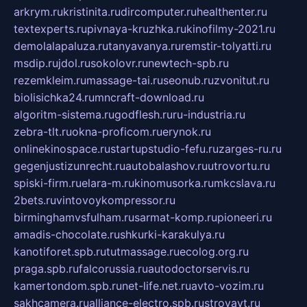
arkrym.ru
kristinita.ru
dircomputer.ru
healthenter.ru
textexperts.ru
pivnaya-kruzhka.ru
kinofilmy-2021.ru
demolalapaluza.ru
tanyavanya.ru
remstir-tolyatti.ru
msdip.ru
jdol.ru
sokolovr.ru
newtech-spb.ru
rezemkleim.ru
massage-tai.ru
seonub.ru
zvonitut.ru
biolisichka24.ru
mncraft-download.ru
algoritm-sistema.ru
godflesh.ru
ru-industria.ru
zebra-tlt.ru
okna-proficom.ru
erynok.ru
onlinekinospace.ru
startupstudio-fefu.ru
zarges-ru.ru
gegenjustizunrecht.ru
autobalashov.ru
utrovortu.ru
spiski-firm.ru
elara-m.ru
kinomusorka.ru
mkcslava.ru
2bets.ru
vintovoykompressor.ru
birminghamvsfulham.ru
sarmat-komp.ru
pioneeri.ru
amadis-chocolate.ru
shkurki-karakulya.ru
kanotiforet.spb.ru
tutmassage.ru
ecolog.org.ru
praga.spb.ru
falcorussia.ru
autodoctorservis.ru
kamertondom.spb.ru
net-life.net.ru
avto-vozim.ru
sakhcamera.ru
alliance-electro.spb.ru
stroyavt.ru