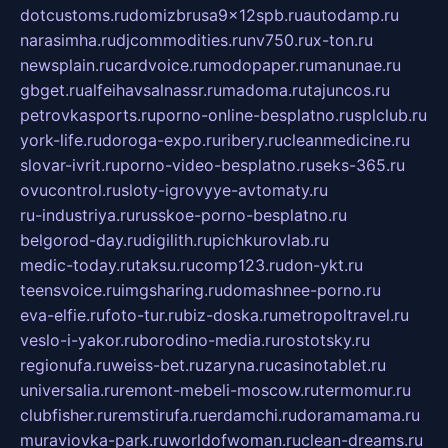
dotcustoms.ru
domizbrusa9x12spb.ru
autodamp.ru
narasimha.ru
djcommodities.ru
nv750.ru
x-ton.ru
newsplain.ru
cardvoice.ru
modopaper.ru
manunae.ru
gbget.ru
alfeihavsalnassr.ru
madoma.ru
tajuncos.ru
petrovkasports.ru
porno-online-besplatno.ru
splclub.ru
york-life.ru
doroga-expo.ru
ribery.ru
cleanmedicine.ru
slovar-ivrit.ru
porno-video-besplatno.ru
seks-365.ru
ovucontrol.ru
sloty-igrovyye-avtomaty.ru
ru-industriya.ru
russkoe-porno-besplatno.ru
belgorod-day.ru
digilith.ru
pichkurovlab.ru
medic-today.ru
taksu.ru
comp123.ru
don-ykt.ru
teensvoice.ru
imgsharing.ru
domashnee-porno.ru
eva-elfie.ru
foto-tur.ru
biz-doska.ru
metropoltravel.ru
veslo-i-yakor.ru
borodino-media.ru
rostotsky.ru
regionufa.ru
weiss-bet.ru
zaryna.ru
casinotablet.ru
universalia.ru
remont-mebeli-moscow.ru
termomur.ru
clubfisher.ru
remstirufa.ru
erdamchi.ru
doramamama.ru
muraviovka-park.ru
worldofwoman.ru
clean-dreams.ru