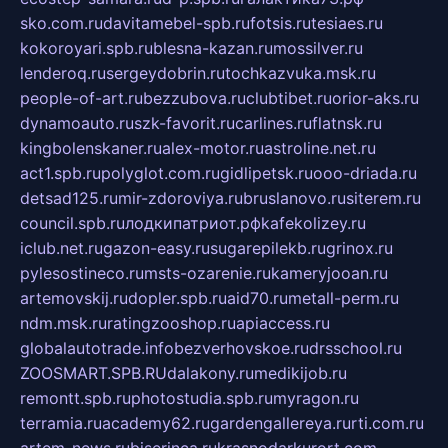
sko.com.ru
davitamebel-spb.ru
fotsis.ru
tesiaes.ru
kokoroyari.spb.ru
blesna-kazan.ru
mossilver.ru
lenderoq.ru
sergeydobrin.ru
tochkazvuka.msk.ru
people-of-art.ru
bezzubova.ru
clubtibet.ru
orior-aks.ru
dynamoauto.ru
szk-favorit.ru
carlines.ru
flatnsk.ru
kingbolenskaner.ru
alex-motor.ru
astroline.net.ru
act1.spb.ru
polyglot.com.ru
gidlipetsk.ru
ooo-driada.ru
detsad125.ru
mir-zdoroviya.ru
bruslanovo.ru
siterem.ru
council.spb.ru
лодкипатриот.рф
kafekolizey.ru
iclub.net.ru
gazon-easy.ru
sugarepilekb.ru
grinox.ru
pylesostineco.ru
msts-ozarenie.ru
kameryjooan.ru
artemovskij.ru
dopler.spb.ru
aid70.ru
metall-perm.ru
ndm.msk.ru
ratingzooshop.ru
apiaccess.ru
globalautotrade.info
bezverhovskoe.ru
drsschool.ru
ZOOSMART.SPB.RU
dalakony.ru
medikijob.ru
remontt.spb.ru
photostudia.spb.ru
myragon.ru
terramia.ru
academy62.ru
gardengallereya.ru
rti.com.ru