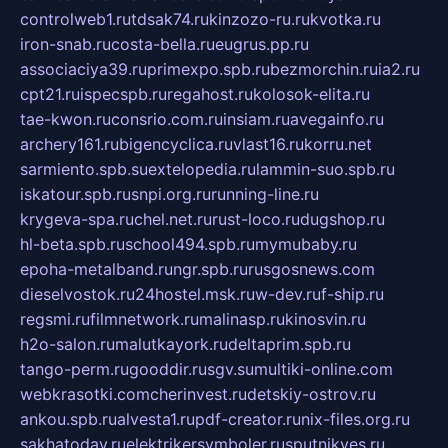
controlweb1.ru
tdsak74.ru
kinzozo-ru.ru
kvotka.ru
iron-snab.ru
costa-bella.ru
eugrus.pp.ru
associaciya39.ru
primexpo.spb.ru
bezmorchin.ru
ia2.ru
cpt21.ru
ispecspb.ru
regahost.ru
kolosok-elita.ru
tae-kwon.ru
consrio.com.ru
insiam.ru
avegainfo.ru
archery161.ru
bigencyclica.ru
vlast16.ru
korru.net
sarmiento.spb.su
extelopedia.ru
lammin-suo.spb.ru
iskatour.spb.ru
snpi.org.ru
running-line.ru
krygeva-spa.ru
chel.net.ru
rust-loco.ru
dugshop.ru
hl-beta.spb.ru
school494.spb.ru
mymubaby.ru
epoha-metalband.ru
ngr.spb.ru
rusgosnews.com
dieselvostok.ru
24hostel.msk.ru
w-dev.ru
f-ship.ru
regsmi.ru
filmnetwork.ru
malinasp.ru
kinosvin.ru
h2o-salon.ru
malutkayork.ru
deltaprim.spb.ru
tango-perm.ru
gooddir.ru
sgv.su
multiki-online.com
webkrasotki.com
cherinvest.ru
detskiy-ostrov.ru
ankou.spb.ru
alvesta1.ru
pdf-creator.ru
nix-files.org.ru
sakhatoday.ru
elektrikersymboler.ru
sputnikyes.ru