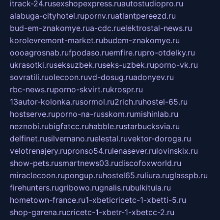
itrack-24.ru
sexshopexpress.ru
autostudiopro.ru
alabuga-cityhotel.ru
pornv.ru
atlantpereezd.ru
bud-em-znakomye.ru
a-cdc.ru
elektrostal-news.ru
korolevremont-market.ru
budem-znakomye.ru
oooagrosnab.ru
fpodaso.ru
emfire.ru
pro-otdelky.ru
ukrasotki.ru
seksuzbek.ru
seks-uzbek.ru
porno-vk.ru
sovratili.ru
olecoon.ru
vd-dosug.ru
adonyev.ru
rbc-news.ru
porno-skvirt.ru
krospr.ru
13autor-kolonka.ru
sormol.ru
2rich.ru
hostel-65.ru
hostserve.ru
porno-na-russkom.ru
mishinlab.ru
neznobi.ru
bigfatcc.ru
habble.ru
starbucksvia.ru
delfinet.ru
silvernano.ru
elestal.ru
vektor-doroga.ru
velotrenajery.ru
pronso54.ru
lenasever.ru
lovinskix.ru
show-pets.ru
smartnews03.ru
discofoxworld.ru
miraclecoon.ru
pongup.ru
hostel65.ru
liura.ru
glasspb.ru
firehunters.ru
gribowo.ru
gnalis.ru
bulkitula.ru
hometown-france.ru
1-xbeticricetc-1-xbetti-5.ru
shop-garena.ru
cricetc-1-xbetr-1-xbetcc-2.ru