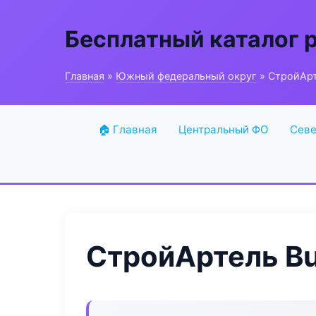
Бесплатный каталог 
Главная
»
Южный федеральный округ
» СтройАрт
🏠 Главная
Центральный ФО
Севе
СтройАртель Bu