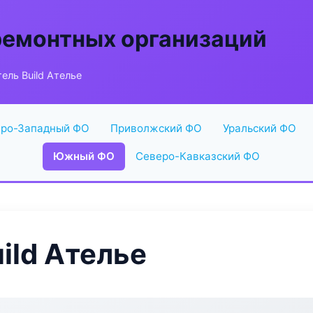
ремонтных организаций
ель Build Ателье
ро-Западный ФО
Приволжский ФО
Уральский ФО
Южный ФО
Северо-Кавказский ФО
ild Ателье