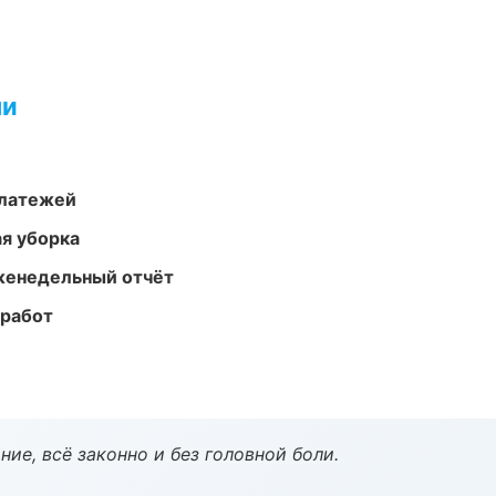
ми
платежей
ая уборка
женедельный отчёт
 работ
ие, всё законно и без головной боли.