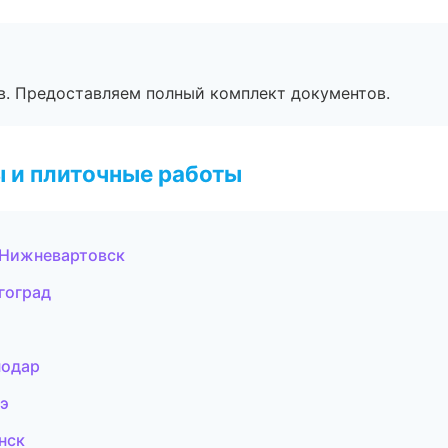
в. Предоставляем полный комплект документов.
 и плиточные работы
 Нижневартовск
гоград
нодар
дэ
нск