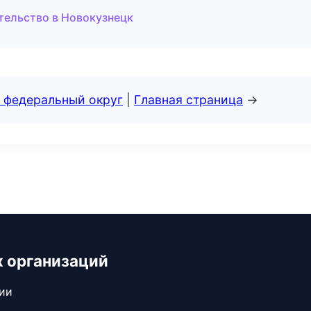
тельство в Новокузнецк
 федеральный округ
|
Главная страница
→
х организаций
сии