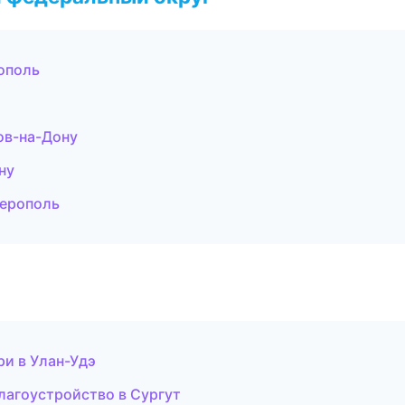
ополь
ов-на-Дону
ну
ферополь
ри в Улан-Удэ
лагоустройство в Сургут