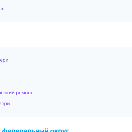
рь
вери
ческий ремонт
вери
 федеральный округ