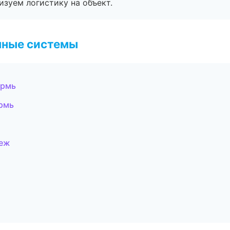
изуем логистику на объект.
чные системы
ермь
рмь
неж