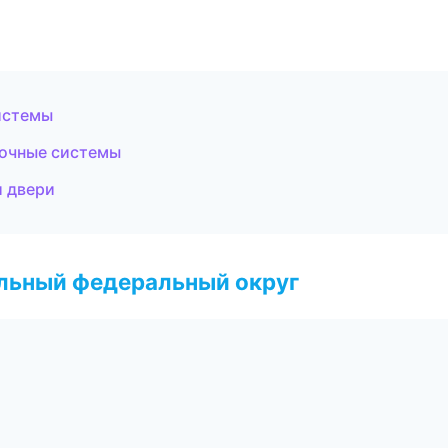
истемы
очные системы
и двери
альный федеральный округ