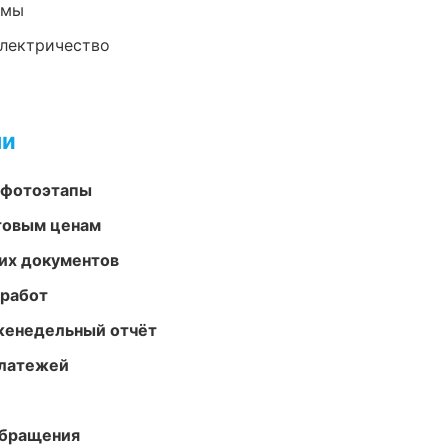
емы
электричество
ми
 фотоэтапы
птовым ценам
их документов
 работ
женедельный отчёт
платежей
обращения