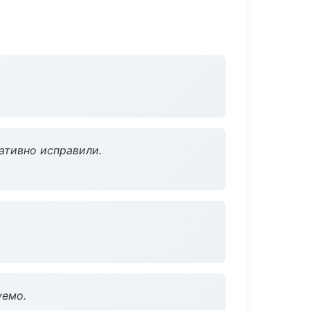
ативно исправили.
уемо.