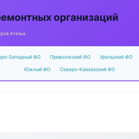
ремонтных организаций
Кров Ателье
еро-Западный ФО
Приволжский ФО
Уральский ФО
Южный ФО
Северо-Кавказский ФО