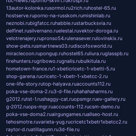
rbc-news.ru
porno-skvirt.ru
krospr.ru
13autor-kolonka.ru
sormol.ru
2rich.ru
hostel-65.ru
hostserve.ru
porno-na-russkom.ru
mishinlab.ru
neznobi.ru
bigfatcc.ru
habble.ru
starbucksvia.ru
delfinet.ru
silvernano.ru
elestal.ru
vektor-doroga.ru
velotrenajery.ru
pronso54.ru
lenasever.ru
lovinskix.ru
show-pets.ru
smartnews03.ru
discofoxworld.ru
miraclecoon.ru
pongup.ru
hostel65.ru
liura.ru
glasspb.ru
firehunters.ru
gribowo.ru
gnalis.ru
bulkitula.ru
hometown-france.ru
1-xbeticricetc-1-xbetti-5.ru
shop-garena.ru
cricetc-1-xbetr-1-xbetcc-2.ru
one-life-story.ru
top-halyava.ru
accounts112.ru
poka-vse-doma-2.ru
3-d-file.ru
hahahaharms.ru
g2012.ru
tst-1.ru
shaggy-cat.ru
opsmgr.ru
ev-gallery.ru
g-2012.ru
ops-mgr.ru
accounts-112.ru
csm-demo.ru
poka-vse-doma2.ru
airgungames.ru
allseo-host.ru
tehosmotre.ru
varieta-yug.ru
cricetc1xbetr1xbetcc2.ru
raytor-d.ru
atillagunn.ru
3d-file.ru