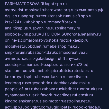
PARK-MATROSOVA.RU
agat.spb.ru
avtoyurist-moskva1.ru
hardware.org.ru
схема-авто.рф
dg-lab.ru
angrup.ru
recruiter.spb.ru
music8.spb.ru
krsk124.ru
kubok.spb.ru
romanofforex.ru
analitikaplus.ru
spyonline.ru
zosikamery.ru
sloboda-ural.pp.ru
AUTO-COM.SU
hohota.net
alimy.ru
online-z.com
aromat-vostoka.ru
otdelkaexp.ru
mobilvest.ru
bbd.net.ru
mebelshop.msk.ru
smp-forum.ru
bastion-td.ru
kosmoscreative.ru
avrmotors.ru
art-galadesign.ru
tiffany-c.ru
ecostep-samara.ru
d-p.spb.ru
галактика73.рф
sko.com.ru
davitamebel-spb.ru
fotsis.ru
tesiaes.ru
kokoroyari.spb.ru
blesna-kazan.ru
mossilver.ru
lenderoq.ru
sergeydobrin.ru
tochkazvuka.msk.ru
people-of-art.ru
bezzubova.ru
clubtibet.ru
orior-aks.ru
dynamoauto.ru
szk-favorit.ru
carlines.ru
flatnsk.ru
kingbolenskaner.ru
alex-motor.ru
astroline.net.ru
act1.spb.ru
polyglot.com.ru
gidlipetsk.ru
ooo-driada.ru