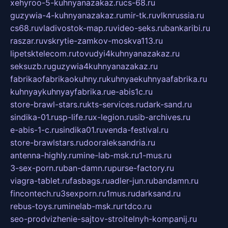
xehyroo-5-kuhnyanazakaz.ru
cs-68.ru
guzywia-4-kuhnyanazakaz.ru
mir-tk.ru
vlknrussia.ru
cs68.ru
vladivostok-map.ru
video-seks.ru
bankaribi.ru
raszar.ru
vskrytie-zamkov-moskva113.ru
lipetsktelecom.ru
tovudyi4kuhnyanazakaz.ru
seksuzb.ru
guzywia4kuhnyanazakaz.ru
fabrikaofabrikaokuhny.ru
kuhnyaekuhnyaafabrika.ru
kuhnyaykuhnyayfabrika.ru
e-abis1c.ru
store-brawl-stars.ru
kts-services.ru
dark-sand.ru
sindika-01.ru
sp-life.ru
x-legion.ru
sib-archives.ru
e-abis-1-c.ru
sindika01.ru
venda-festival.ru
store-brawlstars.ru
dooraleksandria.ru
antenna-highly.ru
mine-lab-msk.ru
1-mus.ru
3-sex-porn.ru
ban-damn.ru
purse-factory.ru
viagra-tablet.ru
fasbags.ru
adler-jun.ru
bandamn.ru
fincontech.ru
3sexporn.ru
1mus.ru
darksand.ru
rebus-toys.ru
minelab-msk.ru
rtdco.ru
seo-prodvizhenie-sajtov-stroitelnyh-kompanij.ru