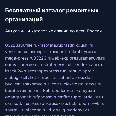
Бесплатный каталог ремонтных
организаций
Актуальный каталог компаний по всей России
03223.ru
ufille.ru
krasotata.ru
prazdnikdushi.ru
veetbox.ru
cinemapost.ru
ciam-fr.ru
kraft-you.ru
mega-press.ru
03223.ru
web-explore.ru
rastenuya.ru
eurovision-russia.ru
strah-news.ru
freeride-team.ru
itrack-24.ru
sexshopexpress.ru
autostudiopro.ru
alabuga-cityhotel.ru
pornv.ru
atlantpereezd.ru
bud-em-znakomye.ru
a-cdc.ru
elektrostal-news.ru
korolevremont-market.ru
budem-znakomye.ru
oooagrosnab.ru
fpodaso.ru
emfire.ru
pro-otdelky.ru
ukrasotki.ru
seksuzbek.ru
seks-uzbek.ru
porno-vk.ru
sovratili.ru
olecoon.ru
vd-dosug.ru
adonyev.ru