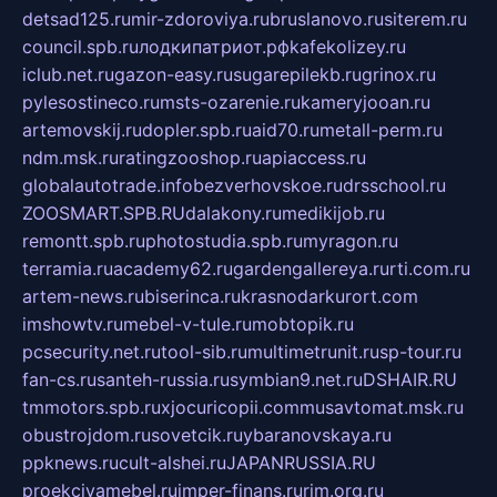
detsad125.ru
mir-zdoroviya.ru
bruslanovo.ru
siterem.ru
council.spb.ru
лодкипатриот.рф
kafekolizey.ru
iclub.net.ru
gazon-easy.ru
sugarepilekb.ru
grinox.ru
pylesostineco.ru
msts-ozarenie.ru
kameryjooan.ru
artemovskij.ru
dopler.spb.ru
aid70.ru
metall-perm.ru
ndm.msk.ru
ratingzooshop.ru
apiaccess.ru
globalautotrade.info
bezverhovskoe.ru
drsschool.ru
ZOOSMART.SPB.RU
dalakony.ru
medikijob.ru
remontt.spb.ru
photostudia.spb.ru
myragon.ru
terramia.ru
academy62.ru
gardengallereya.ru
rti.com.ru
artem-news.ru
biserinca.ru
krasnodarkurort.com
imshowtv.ru
mebel-v-tule.ru
mobtopik.ru
pcsecurity.net.ru
tool-sib.ru
multimetrunit.ru
sp-tour.ru
fan-cs.ru
santeh-russia.ru
symbian9.net.ru
DSHAIR.RU
tmmotors.spb.ru
xjocuricopii.com
musavtomat.msk.ru
obustrojdom.ru
sovetcik.ru
ybaranovskaya.ru
ppknews.ru
cult-alshei.ru
JAPANRUSSIA.RU
proekciyamebel.ru
imper-finans.ru
rim.org.ru