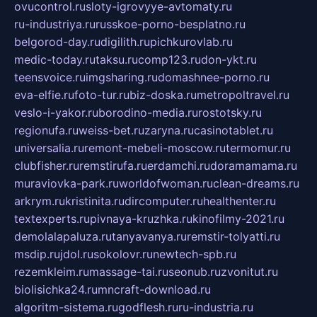
ovucontrol.ru
sloty-igrovyye-avtomaty.ru
ru-industriya.ru
russkoe-porno-besplatno.ru
belgorod-day.ru
digilith.ru
pichkurovlab.ru
medic-today.ru
taksu.ru
comp123.ru
don-ykt.ru
teensvoice.ru
imgsharing.ru
domashnee-porno.ru
eva-elfie.ru
foto-tur.ru
biz-doska.ru
metropoltravel.ru
veslo-i-yakor.ru
borodino-media.ru
rostotsky.ru
regionufa.ru
weiss-bet.ru
zaryna.ru
casinotablet.ru
universalia.ru
remont-mebeli-moscow.ru
termomur.ru
clubfisher.ru
remstirufa.ru
erdamchi.ru
doramamama.ru
muraviovka-park.ru
worldofwoman.ru
clean-dreams.ru
arkrym.ru
kristinita.ru
dircomputer.ru
healthenter.ru
textexperts.ru
pivnaya-kruzhka.ru
kinofilmy-2021.ru
demolalapaluza.ru
tanyavanya.ru
remstir-tolyatti.ru
msdip.ru
jdol.ru
sokolovr.ru
newtech-spb.ru
rezemkleim.ru
massage-tai.ru
seonub.ru
zvonitut.ru
biolisichka24.ru
mncraft-download.ru
algoritm-sistema.ru
godflesh.ru
ru-industria.ru