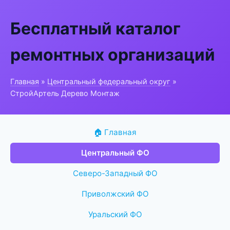
Бесплатный каталог
ремонтных организаций
Главная
»
Центральный федеральный округ
»
СтройАртель Дерево Монтаж
🏠 Главная
Центральный ФО
Северо-Западный ФО
Приволжский ФО
Уральский ФО