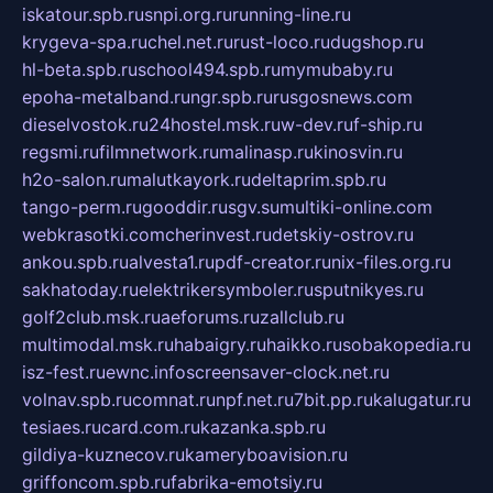
iskatour.spb.ru
snpi.org.ru
running-line.ru
krygeva-spa.ru
chel.net.ru
rust-loco.ru
dugshop.ru
hl-beta.spb.ru
school494.spb.ru
mymubaby.ru
epoha-metalband.ru
ngr.spb.ru
rusgosnews.com
dieselvostok.ru
24hostel.msk.ru
w-dev.ru
f-ship.ru
regsmi.ru
filmnetwork.ru
malinasp.ru
kinosvin.ru
h2o-salon.ru
malutkayork.ru
deltaprim.spb.ru
tango-perm.ru
gooddir.ru
sgv.su
multiki-online.com
webkrasotki.com
cherinvest.ru
detskiy-ostrov.ru
ankou.spb.ru
alvesta1.ru
pdf-creator.ru
nix-files.org.ru
sakhatoday.ru
elektrikersymboler.ru
sputnikyes.ru
golf2club.msk.ru
aeforums.ru
zallclub.ru
multimodal.msk.ru
habaigry.ru
haikko.ru
sobakopedia.ru
isz-fest.ru
ewnc.info
screensaver-clock.net.ru
volnav.spb.ru
comnat.ru
npf.net.ru
7bit.pp.ru
kalugatur.ru
tesiaes.ru
card.com.ru
kazanka.spb.ru
gildiya-kuznecov.ru
kameryboavision.ru
griffoncom.spb.ru
fabrika-emotsiy.ru