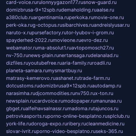
card-voice.ru
rulonnyygazon177.ru
snow-guard.ru
domizbrusa-9x12spb.ru
demaholding.ru
aalse.ru
a380club.ru
argentinamia.ru
perkoka.ru
movie-one.ru
perk-oka.ru
g-octopus.ru
sibarchives.ru
andreislyusar.ru
naruto-x.ru
pursefactory.ru
tor-lyubov-i-grom.ru
spayderhed-2022.ru
movieone.ru
evro-dez.ru
webamator.ru
ma-absolut1.ru
avtopomosch27.ru
nv-750.ru
news-plain.ru
nertansaga.ru
delanalad.ru
dizfiles.ru
youtubefree.ru
aria-family.ru
roadli.ru
planeta-samara.ru
mysmartbuy.ru
matrasy-kemerovo.ru
ashanet.ru
trade-farm.ru
dotcustoms.ru
domizbrusa9x12spb.ru
autodamp.ru
narasimha.ru
djcommodities.ru
nv750.ru
x-ton.ru
newsplain.ru
cardvoice.ru
modopaper.ru
manunae.ru
gbget.ru
alfeihavsalnassr.ru
madoma.ru
tajuncos.ru
petrovkasports.ru
porno-online-besplatno.ru
splclub.ru
york-life.ru
doroga-expo.ru
ribery.ru
cleanmedicine.ru
slovar-ivrit.ru
porno-video-besplatno.ru
seks-365.ru