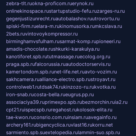
zebra-tlt.ru
okna-proficom.ru
erynok.ru
onlinekinospace.ru
startupstudio-fefu.ru
zarges-ru.ru
gegenjustizunrecht.ru
autobalashov.ru
utrovortu.ru
spiski-firm.ru
elara-m.ru
kinomusorka.ru
mkcslava.ru
2bets.ru
vintovoykompressor.ru
birminghamvsfulham.ru
sarmat-komp.ru
pioneeri.ru
amadis-chocolate.ru
shkurki-karakulya.ru
kanotiforet.spb.ru
tutmassage.ru
ecolog.org.ru
praga.spb.ru
falcorussia.ru
autodoctorservis.ru
kamertondom.spb.ru
net-life.net.ru
avto-vozim.ru
sakhcamera.ru
alliance-electro.spb.ru
stroyavt.ru
controlweb1.ru
tdsak74.ru
kinzozo-ru.ru
kvotka.ru
iron-snab.ru
costa-bella.ru
eugrus.pp.ru
associaciya39.ru
primexpo.spb.ru
bezmorchin.ru
ia2.ru
cpt21.ru
ispecspb.ru
regahost.ru
kolosok-elita.ru
tae-kwon.ru
consrio.com.ru
insiam.ru
avegainfo.ru
archery161.ru
bigencyclica.ru
vlast16.ru
korru.net
sarmiento.spb.su
extelopedia.ru
lammin-suo.spb.ru