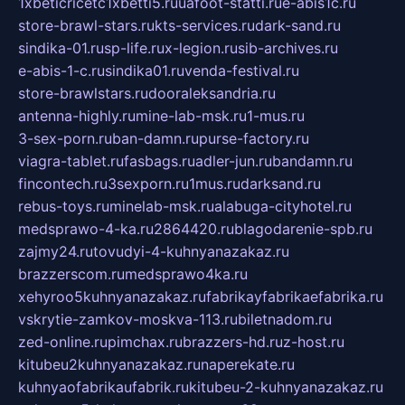
1xbeticricetc1xbetti5.ru
uafoot-statti.ru
e-abis1c.ru
store-brawl-stars.ru
kts-services.ru
dark-sand.ru
sindika-01.ru
sp-life.ru
x-legion.ru
sib-archives.ru
e-abis-1-c.ru
sindika01.ru
venda-festival.ru
store-brawlstars.ru
dooraleksandria.ru
antenna-highly.ru
mine-lab-msk.ru
1-mus.ru
3-sex-porn.ru
ban-damn.ru
purse-factory.ru
viagra-tablet.ru
fasbags.ru
adler-jun.ru
bandamn.ru
fincontech.ru
3sexporn.ru
1mus.ru
darksand.ru
rebus-toys.ru
minelab-msk.ru
alabuga-cityhotel.ru
medsprawo-4-ka.ru
2864420.ru
blagodarenie-spb.ru
zajmy24.ru
tovudyi-4-kuhnyanazakaz.ru
brazzerscom.ru
medsprawo4ka.ru
xehyroo5kuhnyanazakaz.ru
fabrikayfabrikaefabrika.ru
vskrytie-zamkov-moskva-113.ru
biletnadom.ru
zed-online.ru
pimchax.ru
brazzers-hd.ru
z-host.ru
kitubeu2kuhnyanazakaz.ru
naperekate.ru
kuhnyaofabrikaufabrik.ru
kitubeu-2-kuhnyanazakaz.ru