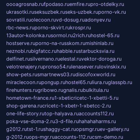
oooagrosnab.ru
fpodaso.ru
emfire.ru
pro-otdelky.ru
ukrasotki.ru
seksuzbek.ru
seks-uzbek.ru
porno-vk.ru
sovratili.ru
olecoon.ru
vd-dosug.ru
adonyev.ru
rbc-news.ru
porno-skvirt.ru
krospr.ru
13autor-kolonka.ru
sormol.ru
2rich.ru
hostel-65.ru
hostserve.ru
porno-na-russkom.ru
mishinlab.ru
neznobi.ru
bigfatcc.ru
habble.ru
starbucksvia.ru
delfinet.ru
silvernano.ru
elestal.ru
vektor-doroga.ru
velotrenajery.ru
pronso54.ru
lenasever.ru
lovinskix.ru
show-pets.ru
smartnews03.ru
discofoxworld.ru
miraclecoon.ru
pongup.ru
hostel65.ru
liura.ru
glasspb.ru
firehunters.ru
gribowo.ru
gnalis.ru
bulkitula.ru
hometown-france.ru
1-xbeticricetc-1-xbetti-5.ru
shop-garena.ru
cricetc-1-xbetr-1-xbetcc-2.ru
one-life-story.ru
top-halyava.ru
accounts112.ru
poka-vse-doma-2.ru
3-d-file.ru
hahahaharms.ru
g2012.ru
tst-1.ru
shaggy-cat.ru
opsmgr.ru
ev-gallery.ru
g-2012.ru
ops-mgr.ru
accounts-112.ru
csm-demo.ru