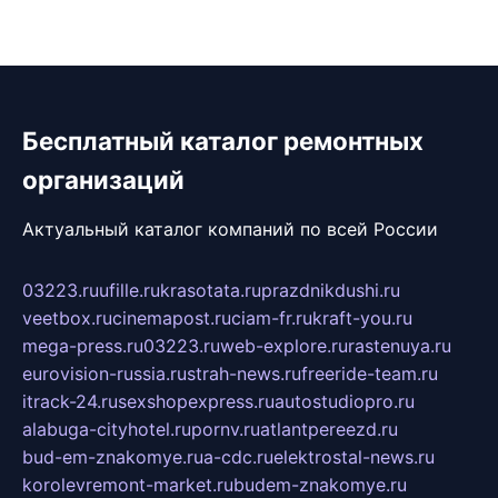
Бесплатный каталог ремонтных
организаций
Актуальный каталог компаний по всей России
03223.ru
ufille.ru
krasotata.ru
prazdnikdushi.ru
veetbox.ru
cinemapost.ru
ciam-fr.ru
kraft-you.ru
mega-press.ru
03223.ru
web-explore.ru
rastenuya.ru
eurovision-russia.ru
strah-news.ru
freeride-team.ru
itrack-24.ru
sexshopexpress.ru
autostudiopro.ru
alabuga-cityhotel.ru
pornv.ru
atlantpereezd.ru
bud-em-znakomye.ru
a-cdc.ru
elektrostal-news.ru
korolevremont-market.ru
budem-znakomye.ru