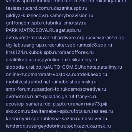
volnav.spb.ru
comnat.ru
npf.net.ru
7bit.pp.ru
kalugatur.ru
tesiaes.ru
card.com.ru
kazanka.spb.ru
gildiya-kuznecov.ru
kameryboavision.ru
griffoncom.spb.ru
fabrika-emotsiy.ru
PARK-MATROSOVA.RU
agat.spb.ru
avtoyurist-moskva1.ru
hardware.org.ru
схема-авто.рф
dg-lab.ru
angrup.ru
recruiter.spb.ru
music8.spb.ru
krsk124.ru
kubok.spb.ru
romanofforex.ru
analitikaplus.ru
spyonline.ru
zosikamery.ru
sloboda-ural.pp.ru
AUTO-COM.SU
hohota.net
alimy.ru
online-z.com
aromat-vostoka.ru
otdelkaexp.ru
mobilvest.ru
bbd.net.ru
mebelshop.msk.ru
smp-forum.ru
bastion-td.ru
kosmoscreative.ru
avrmotors.ru
art-galadesign.ru
tiffany-c.ru
ecostep-samara.ru
d-p.spb.ru
галактика73.рф
sko.com.ru
davitamebel-spb.ru
fotsis.ru
tesiaes.ru
kokoroyari.spb.ru
blesna-kazan.ru
mossilver.ru
lenderoq.ru
sergeydobrin.ru
tochkazvuka.msk.ru