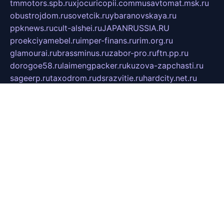
tmmotors.spb.ru
xjocuricopii.com
musavtomat.msk.ru
obustrojdom.ru
sovetcik.ru
ybaranovskaya.ru
ppknews.ru
cult-alshei.ru
JAPANRUSSIA.RU
proekciyamebel.ru
imper-finans.ru
rim.org.ru
glamourai.ru
brassminus.ru
zabor-pro.ru
ftn.pp.ru
dorogoe58.ru
laimengpacker.ru
kuzova-zapchasti.ru
sageerp.ru
taxodrom.ru
dsrazvitie.ru
hardcity.net.ru
ratinghomegames.ru
topservice25.ru
gubernyan.ru
gtglasslined.ru
ii4.ru
tssport.spb.ru
andorra24.com
blackwallstreet.ru
oboimos.ru
optim-doors.com.ru
ikuch.ru
nycr.org.ru
npa21.ru
vremya-ch.spb.ru
desert000.ru
ivtorgi.ru
ifiori.ru
catalog-statei.ru
dcv.org.ru
spetsmaster174.ru
ipkameryhiseeu.ru
dum26.ru
ruspol.spb.ru
fr-opendp.ru
kam-solnyshko.ru
cheyenne-arapaho.ru
sevzapmetal.spb.ru
ted-lapidus.spb.ru
parasite-eliminator.ru
sigma-complete.ru
modernworld.ru
dama-moda.ru
eholot-group.ru
sk-nvkz.ru
DRONGOLD.RU