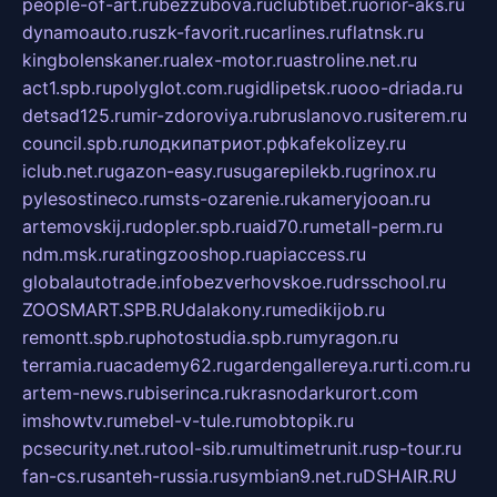
people-of-art.ru
bezzubova.ru
clubtibet.ru
orior-aks.ru
dynamoauto.ru
szk-favorit.ru
carlines.ru
flatnsk.ru
kingbolenskaner.ru
alex-motor.ru
astroline.net.ru
act1.spb.ru
polyglot.com.ru
gidlipetsk.ru
ooo-driada.ru
detsad125.ru
mir-zdoroviya.ru
bruslanovo.ru
siterem.ru
council.spb.ru
лодкипатриот.рф
kafekolizey.ru
iclub.net.ru
gazon-easy.ru
sugarepilekb.ru
grinox.ru
pylesostineco.ru
msts-ozarenie.ru
kameryjooan.ru
artemovskij.ru
dopler.spb.ru
aid70.ru
metall-perm.ru
ndm.msk.ru
ratingzooshop.ru
apiaccess.ru
globalautotrade.info
bezverhovskoe.ru
drsschool.ru
ZOOSMART.SPB.RU
dalakony.ru
medikijob.ru
remontt.spb.ru
photostudia.spb.ru
myragon.ru
terramia.ru
academy62.ru
gardengallereya.ru
rti.com.ru
artem-news.ru
biserinca.ru
krasnodarkurort.com
imshowtv.ru
mebel-v-tule.ru
mobtopik.ru
pcsecurity.net.ru
tool-sib.ru
multimetrunit.ru
sp-tour.ru
fan-cs.ru
santeh-russia.ru
symbian9.net.ru
DSHAIR.RU