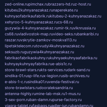
zed-online.ru
pimchax.ru
brazzers-hd.ru
z-host.ru
kitubeu2kuhnyanazakaz.ru
naperekate.ru
kuhnyaofabrikaufabrik.ru
kitubeu-2-kuhnyanazakaz.ru
xehyroo-5-kuhnyanazakaz.ru
cs-68.ru
guzywia-4-kuhnyanazakaz.ru
mir-tk.ru
vlknrussia.ru
cs68.ru
vladivostok-map.ru
video-seks.ru
bankaribi.ru
raszar.ru
vskrytie-zamkov-moskva113.ru
lipetsktelecom.ru
tovudyi4kuhnyanazakaz.ru
seksuzb.ru
guzywia4kuhnyanazakaz.ru
fabrikaofabrikaokuhny.ru
kuhnyaekuhnyaafabrika.ru
kuhnyaykuhnyayfabrika.ru
e-abis1c.ru
store-brawl-stars.ru
kts-services.ru
dark-sand.ru
sindika-01.ru
sp-life.ru
x-legion.ru
sib-archives.ru
e-abis-1-c.ru
sindika01.ru
venda-festival.ru
store-brawlstars.ru
dooraleksandria.ru
antenna-highly.ru
mine-lab-msk.ru
1-mus.ru
3-sex-porn.ru
ban-damn.ru
purse-factory.ru
viagra-tablet.ru
fasbags.ru
adler-jun.ru
bandamn.ru