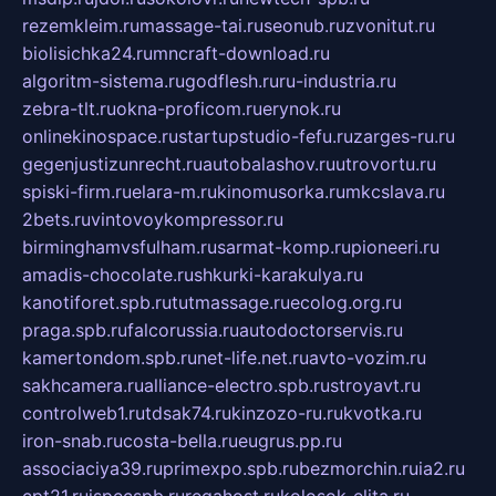
rezemkleim.ru
massage-tai.ru
seonub.ru
zvonitut.ru
biolisichka24.ru
mncraft-download.ru
algoritm-sistema.ru
godflesh.ru
ru-industria.ru
zebra-tlt.ru
okna-proficom.ru
erynok.ru
onlinekinospace.ru
startupstudio-fefu.ru
zarges-ru.ru
gegenjustizunrecht.ru
autobalashov.ru
utrovortu.ru
spiski-firm.ru
elara-m.ru
kinomusorka.ru
mkcslava.ru
2bets.ru
vintovoykompressor.ru
birminghamvsfulham.ru
sarmat-komp.ru
pioneeri.ru
amadis-chocolate.ru
shkurki-karakulya.ru
kanotiforet.spb.ru
tutmassage.ru
ecolog.org.ru
praga.spb.ru
falcorussia.ru
autodoctorservis.ru
kamertondom.spb.ru
net-life.net.ru
avto-vozim.ru
sakhcamera.ru
alliance-electro.spb.ru
stroyavt.ru
controlweb1.ru
tdsak74.ru
kinzozo-ru.ru
kvotka.ru
iron-snab.ru
costa-bella.ru
eugrus.pp.ru
associaciya39.ru
primexpo.spb.ru
bezmorchin.ru
ia2.ru