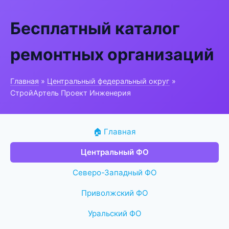
Бесплатный каталог
ремонтных организаций
Главная
»
Центральный федеральный округ
»
СтройАртель Проект Инженерия
🏠 Главная
Центральный ФО
Северо-Западный ФО
Приволжский ФО
Уральский ФО