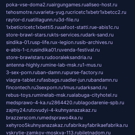
poka-vse-doma2.ru
airgungames.ru
allseo-host.ru
tehosmotre.ru
varieta-yug.ru
cricetc1xbetr1xbetcc2.ru
raytor-d.ru
atillagunn.ru
3d-file.ru
1xbeticricetc1xbetti5.ru
uafoot-statti.ru
e-abis1c.ru
store-brawl-stars.ru
kts-services.ru
dark-sand.ru
sindika-01.ru
sp-life.ru
x-legion.ru
sib-archives.ru
e-abis-1-c.ru
sindika01.ru
venda-festival.ru
store-brawlstars.ru
dooraleksandria.ru
antenna-highly.ru
mine-lab-msk.ru
1-mus.ru
3-sex-porn.ru
ban-damn.ru
purse-factory.ru
viagra-tablet.ru
fasbags.ru
adler-jun.ru
bandamn.ru
fincontech.ru
3sexporn.ru
1mus.ru
darksand.ru
rebus-toys.ru
minelab-msk.ru
alabuga-cityhotel.ru
medsprawo-4-ka.ru
2864420.ru
blagodarenie-spb.ru
zajmy24.ru
tovudyi-4-kuhnyanazakaz.ru
brazzerscom.ru
medsprawo4ka.ru
xehyroo5kuhnyanazakaz.ru
fabrikayfabrikaefabrika.ru
vskrytie-zamkov-moskva-113.ru
biletnadom.ru