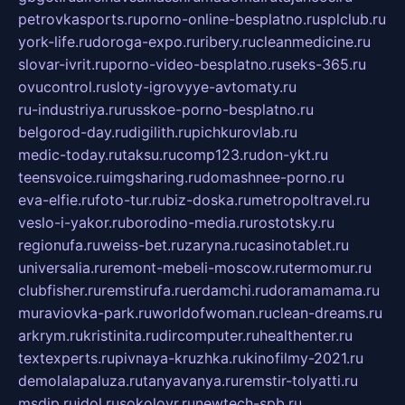
petrovkasports.ru
porno-online-besplatno.ru
splclub.ru
york-life.ru
doroga-expo.ru
ribery.ru
cleanmedicine.ru
slovar-ivrit.ru
porno-video-besplatno.ru
seks-365.ru
ovucontrol.ru
sloty-igrovyye-avtomaty.ru
ru-industriya.ru
russkoe-porno-besplatno.ru
belgorod-day.ru
digilith.ru
pichkurovlab.ru
medic-today.ru
taksu.ru
comp123.ru
don-ykt.ru
teensvoice.ru
imgsharing.ru
domashnee-porno.ru
eva-elfie.ru
foto-tur.ru
biz-doska.ru
metropoltravel.ru
veslo-i-yakor.ru
borodino-media.ru
rostotsky.ru
regionufa.ru
weiss-bet.ru
zaryna.ru
casinotablet.ru
universalia.ru
remont-mebeli-moscow.ru
termomur.ru
clubfisher.ru
remstirufa.ru
erdamchi.ru
doramamama.ru
muraviovka-park.ru
worldofwoman.ru
clean-dreams.ru
arkrym.ru
kristinita.ru
dircomputer.ru
healthenter.ru
textexperts.ru
pivnaya-kruzhka.ru
kinofilmy-2021.ru
demolalapaluza.ru
tanyavanya.ru
remstir-tolyatti.ru
msdip.ru
jdol.ru
sokolovr.ru
newtech-spb.ru