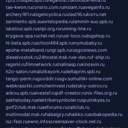
cpt21.ru
ispecspb.ru
regahost.ru
kolosok-elita.ru
tae-kwon.ru
consrio.com.ru
insiam.ru
avegainfo.ru
archery161.ru
bigencyclica.ru
vlast16.ru
korru.net
sarmiento.spb.su
extelopedia.ru
lammin-suo.spb.ru
iskatour.spb.ru
snpi.org.ru
running-line.ru
krygeva-spa.ru
chel.net.ru
rust-loco.ru
dugshop.ru
hl-beta.spb.ru
school494.spb.ru
mymubaby.ru
epoha-metalband.ru
ngr.spb.ru
rusgosnews.com
dieselvostok.ru
24hostel.msk.ru
w-dev.ru
f-ship.ru
regsmi.ru
filmnetwork.ru
malinasp.ru
kinosvin.ru
h2o-salon.ru
malutkayork.ru
deltaprim.spb.ru
tango-perm.ru
gooddir.ru
sgv.su
multiki-online.com
webkrasotki.com
cherinvest.ru
detskiy-ostrov.ru
ankou.spb.ru
alvesta1.ru
pdf-creator.ru
nix-files.org.ru
sakhatoday.ru
elektrikersymboler.ru
sputnikyes.ru
golf2club.msk.ru
aeforums.ru
zallclub.ru
multimodal.msk.ru
habaigry.ru
haikko.ru
sobakopedia.ru
isz-fest.ru
ewnc.info
screensaver-clock.net.ru