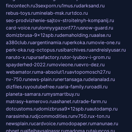
fincontech.ru
3sexporn.ru
1mus.ru
darksand.ru
rebus-toys.ru
minelab-msk.ru
rtdco.ru
seo-prodvizhenie-sajtov-stroitelnyh-kompanij.ru
card-voice.ru
rulonnyygazon177.ru
snow-guard.ru
domizbrusa-9x12spb.ru
demaholding.ru
aalse.ru
a380club.ru
argentinamia.ru
perkoka.ru
movie-one.ru
perk-oka.ru
g-octopus.ru
sibarchives.ru
andreislyusar.ru
naruto-x.ru
pursefactory.ru
tor-lyubov-i-grom.ru
spayderhed-2022.ru
movieone.ru
evro-dez.ru
webamator.ru
ma-absolut1.ru
avtopomosch27.ru
nv-750.ru
news-plain.ru
nertansaga.ru
delanalad.ru
dizfiles.ru
youtubefree.ru
aria-family.ru
roadli.ru
planeta-samara.ru
mysmartbuy.ru
matrasy-kemerovo.ru
ashanet.ru
trade-farm.ru
dotcustoms.ru
domizbrusa9x12spb.ru
autodamp.ru
narasimha.ru
djcommodities.ru
nv750.ru
x-ton.ru
newsplain.ru
cardvoice.ru
modopaper.ru
manunae.ru
gbget.ru
alfeihavsalnassr.ru
madoma.ru
tajuncos.ru