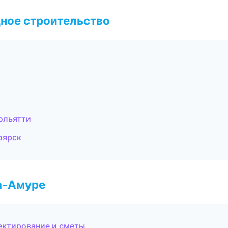
ное строительство
ольятти
оярск
а-Амуре
ектирование и сметы