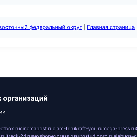
евосточный федеральный округ
|
Главная страница
х организаций
сии
eetbox.ru
cinemapost.ru
ciam-fr.ru
kraft-you.ru
mega-press.ru
.ru
itrack-24.ru
sexshopexpress.ru
autostudiopro.ru
alabuga-ci