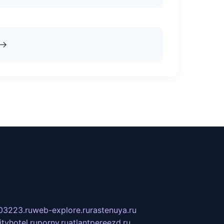
→
03223.ru
web-explore.ru
rastenuya.ru
tyhotel.ru
pornv.ru
atlantpereezd.ru