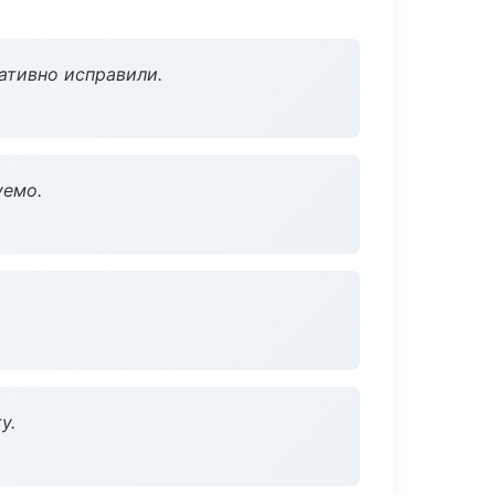
ативно исправили.
уемо.
у.