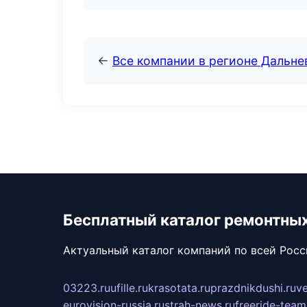
←
Все компании в регионе Дальн
Бесплатный каталог ремонтны
Актуальный каталог компаний по всей Рос
03223.ru
ufille.ru
krasotata.ru
prazdnikdushi.ru
v
eurovision-russia.ru
strah-news.ru
freeride-team