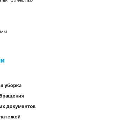
электричество
емы
ми
ая уборка
обращения
их документов
платежей