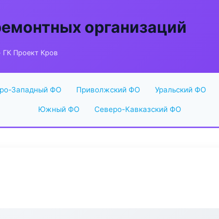
ремонтных организаций
 ГК Проект Кров
ро-Западный ФО
Приволжский ФО
Уральский ФО
Южный ФО
Северо-Кавказский ФО