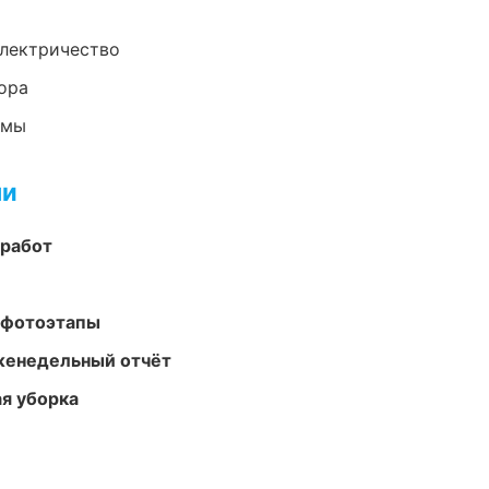
электричество
ора
емы
ми
 работ
 фотоэтапы
женедельный отчёт
ая уборка