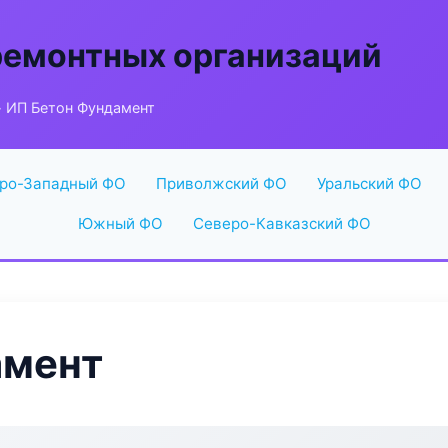
ремонтных организаций
 ИП Бетон Фундамент
ро-Западный ФО
Приволжский ФО
Уральский ФО
Южный ФО
Северо-Кавказский ФО
амент