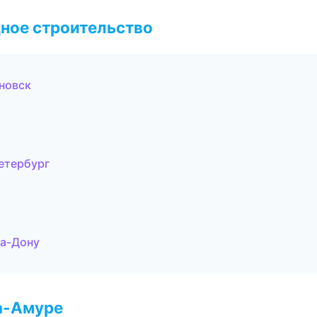
ное строительство
новск
етербург
на-Дону
а-Амуре