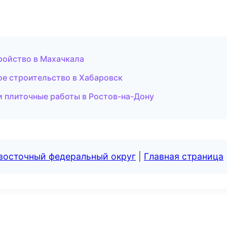
ройство в Махачкала
ое строительство в Хабаровск
и плиточные работы в Ростов-на-Дону
евосточный федеральный округ
|
Главная страница