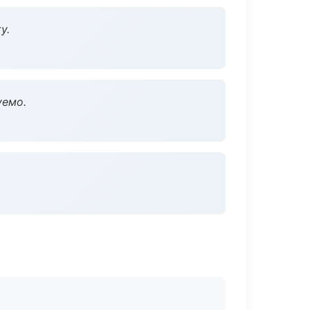
у.
уемо.