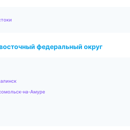
стоки
евосточный федеральный округ
халинск
сомольск-на-Амуре