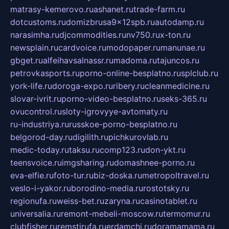
matrasy-kemerovo.ru
ashanet.ru
trade-farm.ru
dotcustoms.ru
domizbrusa9x12spb.ru
autodamp.ru
narasimha.ru
djcommodities.ru
nv750.ru
x-ton.ru
newsplain.ru
cardvoice.ru
modopaper.ru
manunae.ru
gbget.ru
alfeihavsalnassr.ru
madoma.ru
tajuncos.ru
petrovkasports.ru
porno-online-besplatno.ru
splclub.ru
york-life.ru
doroga-expo.ru
ribery.ru
cleanmedicine.ru
slovar-ivrit.ru
porno-video-besplatno.ru
seks-365.ru
ovucontrol.ru
sloty-igrovyye-avtomaty.ru
ru-industriya.ru
russkoe-porno-besplatno.ru
belgorod-day.ru
digilith.ru
pichkurovlab.ru
medic-today.ru
taksu.ru
comp123.ru
don-ykt.ru
teensvoice.ru
imgsharing.ru
domashnee-porno.ru
eva-elfie.ru
foto-tur.ru
biz-doska.ru
metropoltravel.ru
veslo-i-yakor.ru
borodino-media.ru
rostotsky.ru
regionufa.ru
weiss-bet.ru
zaryna.ru
casinotablet.ru
universalia.ru
remont-mebeli-moscow.ru
termomur.ru
clubfisher.ru
remstirufa.ru
erdamchi.ru
doramamama.ru