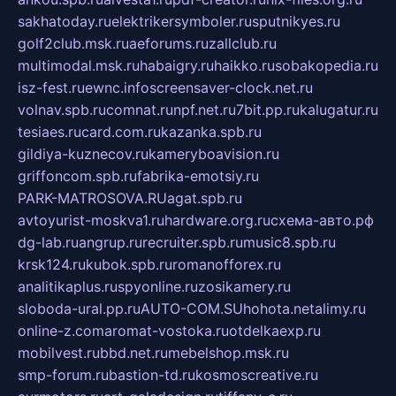
sakhatoday.ru
elektrikersymboler.ru
sputnikyes.ru
golf2club.msk.ru
aeforums.ru
zallclub.ru
multimodal.msk.ru
habaigry.ru
haikko.ru
sobakopedia.ru
isz-fest.ru
ewnc.info
screensaver-clock.net.ru
volnav.spb.ru
comnat.ru
npf.net.ru
7bit.pp.ru
kalugatur.ru
tesiaes.ru
card.com.ru
kazanka.spb.ru
gildiya-kuznecov.ru
kameryboavision.ru
griffoncom.spb.ru
fabrika-emotsiy.ru
PARK-MATROSOVA.RU
agat.spb.ru
avtoyurist-moskva1.ru
hardware.org.ru
схема-авто.рф
dg-lab.ru
angrup.ru
recruiter.spb.ru
music8.spb.ru
krsk124.ru
kubok.spb.ru
romanofforex.ru
analitikaplus.ru
spyonline.ru
zosikamery.ru
sloboda-ural.pp.ru
AUTO-COM.SU
hohota.net
alimy.ru
online-z.com
aromat-vostoka.ru
otdelkaexp.ru
mobilvest.ru
bbd.net.ru
mebelshop.msk.ru
smp-forum.ru
bastion-td.ru
kosmoscreative.ru