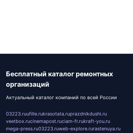
Бесплатный каталог ремонтных
организаций
Актуальный каталог компаний по всей России
03223.ru
ufille.ru
krasotata.ru
prazdnikdushi.ru
veetbox.ru
cinemapost.ru
ciam-fr.ru
kraft-you.ru
mega-press.ru
03223.ru
web-explore.ru
rastenuya.ru