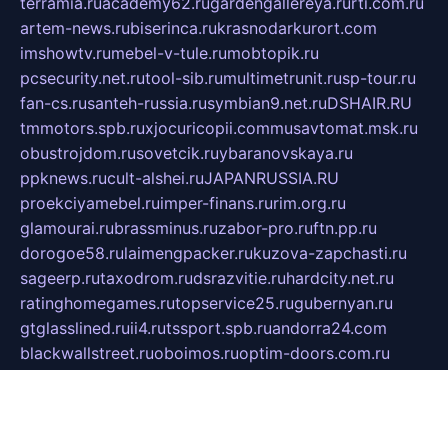
terramia.ru
academy62.ru
gardengallereya.ru
rti.com.ru
artem-news.ru
biserinca.ru
krasnodarkurort.com
imshowtv.ru
mebel-v-tule.ru
mobtopik.ru
pcsecurity.net.ru
tool-sib.ru
multimetrunit.ru
sp-tour.ru
fan-cs.ru
santeh-russia.ru
symbian9.net.ru
DSHAIR.RU
tmmotors.spb.ru
xjocuricopii.com
musavtomat.msk.ru
obustrojdom.ru
sovetcik.ru
ybaranovskaya.ru
ppknews.ru
cult-alshei.ru
JAPANRUSSIA.RU
proekciyamebel.ru
imper-finans.ru
rim.org.ru
glamourai.ru
brassminus.ru
zabor-pro.ru
ftn.pp.ru
dorogoe58.ru
laimengpacker.ru
kuzova-zapchasti.ru
sageerp.ru
taxodrom.ru
dsrazvitie.ru
hardcity.net.ru
ratinghomegames.ru
topservice25.ru
gubernyan.ru
gtglasslined.ru
ii4.ru
tssport.spb.ru
andorra24.com
blackwallstreet.ru
oboimos.ru
optim-doors.com.ru
ikuch.ru
nycr.org.ru
npa21.ru
vremya-ch.spb.ru
desert000.ru
ivtorgi.ru
ifiori.ru
catalog-statei.ru
dcv.org.ru
spetsmaster174.ru
ipkameryhiseeu.ru