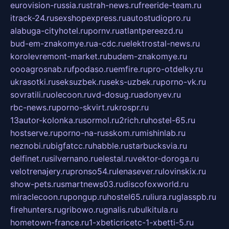
eurovision-russia.ru
strah-news.ru
freeride-team.ru
itrack-24.ru
sexshopexpress.ru
autostudiopro.ru
alabuga-cityhotel.ru
pornv.ru
atlantpereezd.ru
bud-em-znakomye.ru
a-cdc.ru
elektrostal-news.ru
korolevremont-market.ru
budem-znakomye.ru
oooagrosnab.ru
fpodaso.ru
emfire.ru
pro-otdelky.ru
ukrasotki.ru
seksuzbek.ru
seks-uzbek.ru
porno-vk.ru
sovratili.ru
olecoon.ru
vd-dosug.ru
adonyev.ru
rbc-news.ru
porno-skvirt.ru
krospr.ru
13autor-kolonka.ru
sormol.ru
2rich.ru
hostel-65.ru
hostserve.ru
porno-na-russkom.ru
mishinlab.ru
neznobi.ru
bigfatcc.ru
habble.ru
starbucksvia.ru
delfinet.ru
silvernano.ru
elestal.ru
vektor-doroga.ru
velotrenajery.ru
pronso54.ru
lenasever.ru
lovinskix.ru
show-pets.ru
smartnews03.ru
discofoxworld.ru
miraclecoon.ru
pongup.ru
hostel65.ru
liura.ru
glasspb.ru
firehunters.ru
gribowo.ru
gnalis.ru
bulkitula.ru
hometown-france.ru
1-xbeticricetc-1-xbetti-5.ru