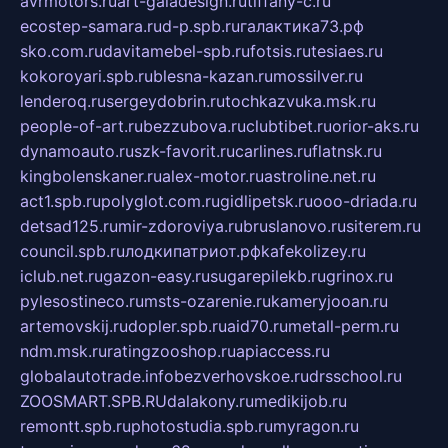
avrmotors.ru
art-galadesign.ru
tiffany-c.ru
ecostep-samara.ru
d-p.spb.ru
галактика73.рф
sko.com.ru
davitamebel-spb.ru
fotsis.ru
tesiaes.ru
kokoroyari.spb.ru
blesna-kazan.ru
mossilver.ru
lenderoq.ru
sergeydobrin.ru
tochkazvuka.msk.ru
people-of-art.ru
bezzubova.ru
clubtibet.ru
orior-aks.ru
dynamoauto.ru
szk-favorit.ru
carlines.ru
flatnsk.ru
kingbolenskaner.ru
alex-motor.ru
astroline.net.ru
act1.spb.ru
polyglot.com.ru
gidlipetsk.ru
ooo-driada.ru
detsad125.ru
mir-zdoroviya.ru
bruslanovo.ru
siterem.ru
council.spb.ru
лодкипатриот.рф
kafekolizey.ru
iclub.net.ru
gazon-easy.ru
sugarepilekb.ru
grinox.ru
pylesostineco.ru
msts-ozarenie.ru
kameryjooan.ru
artemovskij.ru
dopler.spb.ru
aid70.ru
metall-perm.ru
ndm.msk.ru
ratingzooshop.ru
apiaccess.ru
globalautotrade.info
bezverhovskoe.ru
drsschool.ru
ZOOSMART.SPB.RU
dalakony.ru
medikijob.ru
remontt.spb.ru
photostudia.spb.ru
myragon.ru