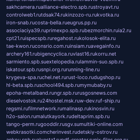
sakhcamera.ru
alliance-electro.spb.ru
stroyavt.ru
controlweb1.ru
tdsak74.ru
kinzozo-ru.ru
kvotka.ru
iron-snab.ru
costa-bella.ru
eugrus.pp.ru
associaciya39.ru
primexpo.spb.ru
bezmorchin.ru
ia2.ru
cpt21.ru
ispecspb.ru
regahost.ru
kolosok-elita.ru
tae-kwon.ru
consrio.com.ru
insiam.ru
avegainfo.ru
archery161.ru
bigencyclica.ru
vlast16.ru
korru.net
sarmiento.spb.su
extelopedia.ru
lammin-suo.spb.ru
iskatour.spb.ru
snpi.org.ru
running-line.ru
krygeva-spa.ru
chel.net.ru
rust-loco.ru
dugshop.ru
hl-beta.spb.ru
school494.spb.ru
mymubaby.ru
epoha-metalband.ru
ngr.spb.ru
rusgosnews.com
dieselvostok.ru
24hostel.msk.ru
w-dev.ru
f-ship.ru
regsmi.ru
filmnetwork.ru
malinasp.ru
kinosvin.ru
h2o-salon.ru
malutkayork.ru
deltaprim.spb.ru
tango-perm.ru
gooddir.ru
sgv.su
multiki-online.com
webkrasotki.com
cherinvest.ru
detskiy-ostrov.ru
ankou.spb.ru
alvesta1.ru
pdf-creator.ru
nix-files.org.ru