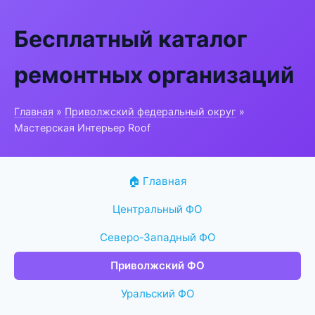
Бесплатный каталог
ремонтных организаций
Главная
»
Приволжский федеральный округ
»
Мастерская Интерьер Roof
🏠 Главная
Центральный ФО
Северо-Западный ФО
Приволжский ФО
Уральский ФО