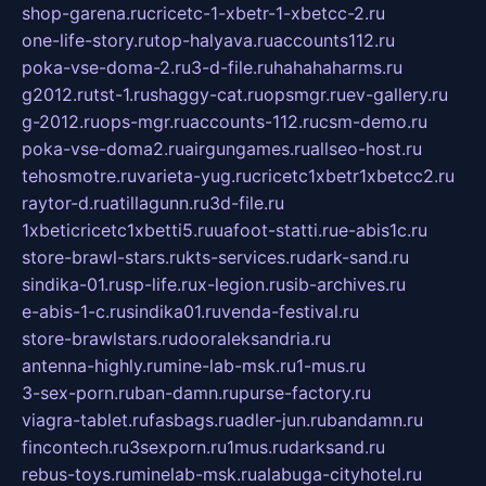
shop-garena.ru
cricetc-1-xbetr-1-xbetcc-2.ru
one-life-story.ru
top-halyava.ru
accounts112.ru
poka-vse-doma-2.ru
3-d-file.ru
hahahaharms.ru
g2012.ru
tst-1.ru
shaggy-cat.ru
opsmgr.ru
ev-gallery.ru
g-2012.ru
ops-mgr.ru
accounts-112.ru
csm-demo.ru
poka-vse-doma2.ru
airgungames.ru
allseo-host.ru
tehosmotre.ru
varieta-yug.ru
cricetc1xbetr1xbetcc2.ru
raytor-d.ru
atillagunn.ru
3d-file.ru
1xbeticricetc1xbetti5.ru
uafoot-statti.ru
e-abis1c.ru
store-brawl-stars.ru
kts-services.ru
dark-sand.ru
sindika-01.ru
sp-life.ru
x-legion.ru
sib-archives.ru
e-abis-1-c.ru
sindika01.ru
venda-festival.ru
store-brawlstars.ru
dooraleksandria.ru
antenna-highly.ru
mine-lab-msk.ru
1-mus.ru
3-sex-porn.ru
ban-damn.ru
purse-factory.ru
viagra-tablet.ru
fasbags.ru
adler-jun.ru
bandamn.ru
fincontech.ru
3sexporn.ru
1mus.ru
darksand.ru
rebus-toys.ru
minelab-msk.ru
alabuga-cityhotel.ru