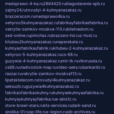
medsprawo-4-ka.ru
2864420.ru
blagodarenie-spb.ru
zajmy24.ru
tovudyi-4-kuhnyanazakaz.ru
brazzerscom.ru
medsprawo4ka.ru
xehyroo5kuhnyanazakaz.ru
fabrikayfabrikaefabrika.ru
vskrytie-zamkov-moskva-113.ru
biletnadom.ru
zed-online.ru
pimchax.ru
brazzers-hd.ru
z-host.ru
kitubeu2kuhnyanazakaz.ru
naperekate.ru
kuhnyaofabrikaufabrik.ru
kitubeu-2-kuhnyanazakaz.ru
xehyroo-5-kuhnyanazakaz.ru
cs-68.ru
guzywia-4-kuhnyanazakaz.ru
mir-tk.ru
vlknrussia.ru
cs68.ru
vladivostok-map.ru
video-seks.ru
bankaribi.ru
raszar.ru
vskrytie-zamkov-moskva113.ru
lipetsktelecom.ru
tovudyi4kuhnyanazakaz.ru
seksuzb.ru
guzywia4kuhnyanazakaz.ru
fabrikaofabrikaokuhny.ru
kuhnyaekuhnyaafabrika.ru
kuhnyaykuhnyayfabrika.ru
e-abis1c.ru
store-brawl-stars.ru
kts-services.ru
dark-sand.ru
sindika-01.ru
sp-life.ru
x-legion.ru
sib-archives.ru