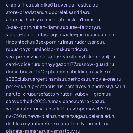
e-abis-1-c.ru
sindika01.ru
venda-festival.ru
store-brawlstars.ru
dooraleksandria.ru
antenna-highly.ru
mine-lab-msk.ru
1-mus.ru
3-sex-porn.ru
ban-damn.ru
purse-factory.ru
viagra-tablet.ru
fasbags.ru
adler-jun.ru
bandamn.ru
fincontech.ru
3sexporn.ru
1mus.ru
darksand.ru
rebus-toys.ru
minelab-msk.ru
rtdco.ru
seo-prodvizhenie-sajtov-stroitelnyh-kompanij.ru
card-voice.ru
rulonnyygazon177.ru
snow-guard.ru
domizbrusa-9x12spb.ru
demaholding.ru
aalse.ru
a380club.ru
argentinamia.ru
perkoka.ru
movie-one.ru
perk-oka.ru
g-octopus.ru
sibarchives.ru
andreislyusar.ru
naruto-x.ru
pursefactory.ru
tor-lyubov-i-grom.ru
spayderhed-2022.ru
movieone.ru
evro-dez.ru
webamator.ru
ma-absolut1.ru
avtopomosch27.ru
nv-750.ru
news-plain.ru
nertansaga.ru
delanalad.ru
dizfiles.ru
youtubefree.ru
aria-family.ru
roadli.ru
planeta-samara.ru
mysmartbuy.ru