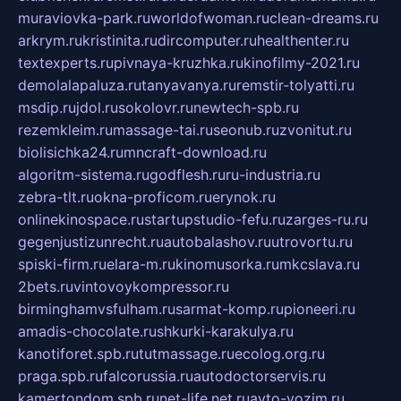
muraviovka-park.ru
worldofwoman.ru
clean-dreams.ru
arkrym.ru
kristinita.ru
dircomputer.ru
healthenter.ru
textexperts.ru
pivnaya-kruzhka.ru
kinofilmy-2021.ru
demolalapaluza.ru
tanyavanya.ru
remstir-tolyatti.ru
msdip.ru
jdol.ru
sokolovr.ru
newtech-spb.ru
rezemkleim.ru
massage-tai.ru
seonub.ru
zvonitut.ru
biolisichka24.ru
mncraft-download.ru
algoritm-sistema.ru
godflesh.ru
ru-industria.ru
zebra-tlt.ru
okna-proficom.ru
erynok.ru
onlinekinospace.ru
startupstudio-fefu.ru
zarges-ru.ru
gegenjustizunrecht.ru
autobalashov.ru
utrovortu.ru
spiski-firm.ru
elara-m.ru
kinomusorka.ru
mkcslava.ru
2bets.ru
vintovoykompressor.ru
birminghamvsfulham.ru
sarmat-komp.ru
pioneeri.ru
amadis-chocolate.ru
shkurki-karakulya.ru
kanotiforet.spb.ru
tutmassage.ru
ecolog.org.ru
praga.spb.ru
falcorussia.ru
autodoctorservis.ru
kamertondom.spb.ru
net-life.net.ru
avto-vozim.ru