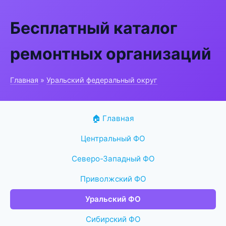
Бесплатный каталог
ремонтных организаций
Главная
»
Уральский федеральный округ
🏠 Главная
Центральный ФО
Северо-Западный ФО
Приволжский ФО
Уральский ФО
Сибирский ФО