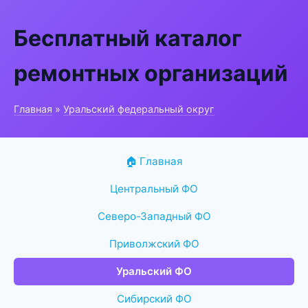
Бесплатный каталог
ремонтных организаций
Главная
»
Уральский федеральный округ
🏠 Главная
Центральный ФО
Северо-Западный ФО
Приволжский ФО
Уральский ФО
Сибирский ФО