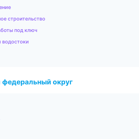
ение
ное строительство
боты под ключ
и водостоки
 федеральный округ
ь