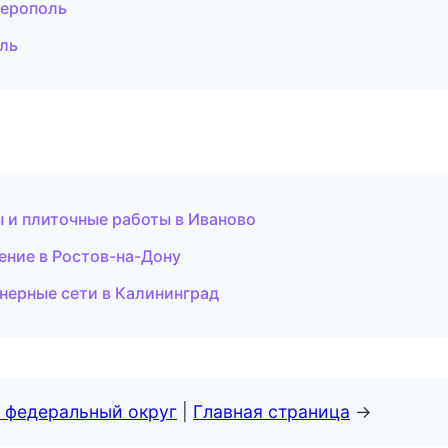
ерополь
ль
 и плиточные работы в Иваново
ение в Ростов-на-Дону
нерные сети в Калининград
 федеральный округ
|
Главная страница
→