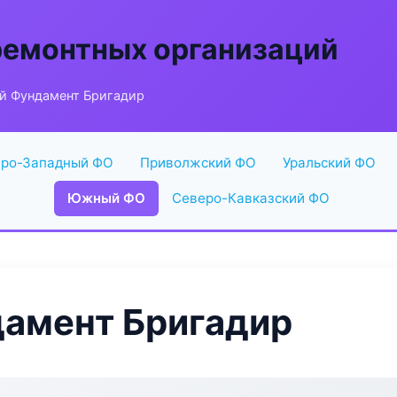
ремонтных организаций
й Фундамент Бригадир
ро-Западный ФО
Приволжский ФО
Уральский ФО
Южный ФО
Северо-Кавказский ФО
амент Бригадир