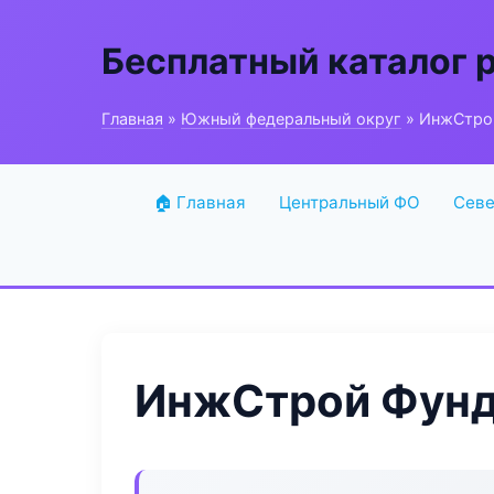
Бесплатный каталог 
Главная
»
Южный федеральный округ
» ИнжСтро
🏠 Главная
Центральный ФО
Севе
ИнжСтрой Фунд