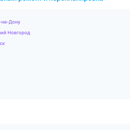
-на-Дону
ний Новгород
ск