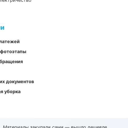
электричество
ми
платежей
 фотоэтапы
обращения
их документов
ая уборка
. Материалы закупали сами — вышло дешевле.