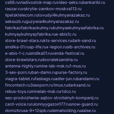
cs68.ru
vladivostok-map.ru
video-seks.ru
bankaribi.ru
raszar.ru
vskrytie-zamkov-moskva113.ru
lipetsktelecom.ru
tovudyi4kuhnyanazakaz.ru
seksuzb.ru
guzywia4kuhnyanazakaz.ru
fabrikaofabrikaokuhny.ru
kuhnyaekuhnyaafabrika.ru
kuhnyaykuhnyayfabrika.ru
e-abis1c.ru
store-brawl-stars.ru
kts-services.ru
dark-sand.ru
sindika-01.ru
sp-life.ru
x-legion.ru
sib-archives.ru
e-abis-1-c.ru
sindika01.ru
venda-festival.ru
store-brawlstars.ru
dooraleksandria.ru
antenna-highly.ru
mine-lab-msk.ru
1-mus.ru
3-sex-porn.ru
ban-damn.ru
purse-factory.ru
viagra-tablet.ru
fasbags.ru
adler-jun.ru
bandamn.ru
fincontech.ru
3sexporn.ru
1mus.ru
darksand.ru
rebus-toys.ru
minelab-msk.ru
rtdco.ru
seo-prodvizhenie-sajtov-stroitelnyh-kompanij.ru
card-voice.ru
rulonnyygazon177.ru
snow-guard.ru
domizbrusa-9x12spb.ru
demaholding.ru
aalse.ru