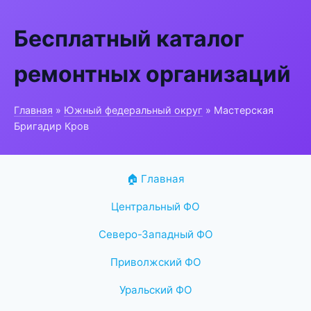
Бесплатный каталог
ремонтных организаций
Главная
»
Южный федеральный округ
» Мастерская
Бригадир Кров
🏠 Главная
Центральный ФО
Северо-Западный ФО
Приволжский ФО
Уральский ФО