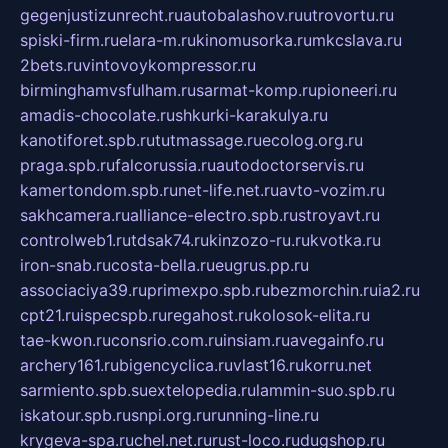
gegenjustizunrecht.ru
autobalashov.ru
utrovortu.ru
spiski-firm.ru
elara-m.ru
kinomusorka.ru
mkcslava.ru
2bets.ru
vintovoykompressor.ru
birminghamvsfulham.ru
sarmat-komp.ru
pioneeri.ru
amadis-chocolate.ru
shkurki-karakulya.ru
kanotiforet.spb.ru
tutmassage.ru
ecolog.org.ru
praga.spb.ru
falcorussia.ru
autodoctorservis.ru
kamertondom.spb.ru
net-life.net.ru
avto-vozim.ru
sakhcamera.ru
alliance-electro.spb.ru
stroyavt.ru
controlweb1.ru
tdsak74.ru
kinzozo-ru.ru
kvotka.ru
iron-snab.ru
costa-bella.ru
eugrus.pp.ru
associaciya39.ru
primexpo.spb.ru
bezmorchin.ru
ia2.ru
cpt21.ru
ispecspb.ru
regahost.ru
kolosok-elita.ru
tae-kwon.ru
consrio.com.ru
insiam.ru
avegainfo.ru
archery161.ru
bigencyclica.ru
vlast16.ru
korru.net
sarmiento.spb.su
extelopedia.ru
lammin-suo.spb.ru
iskatour.spb.ru
snpi.org.ru
running-line.ru
krygeva-spa.ru
chel.net.ru
rust-loco.ru
dugshop.ru