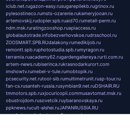
iclub.net.ru
gazon-easy.ru
sugarepilekb.ru
grinox.ru
pylesostineco.ru
msts-ozarenie.ru
kameryjooan.ru
artemovskij.ru
dopler.spb.ru
aid70.ru
metall-perm.ru
ndm.msk.ru
ratingzooshop.ru
apiaccess.ru
globalautotrade.info
bezverhovskoe.ru
drsschool.ru
ZOOSMART.SPB.RU
dalakony.ru
medikijob.ru
remontt.spb.ru
photostudia.spb.ru
myragon.ru
terramia.ru
academy62.ru
gardengallereya.ru
rti.com.ru
artem-news.ru
biserinca.ru
krasnodarkurort.com
imshowtv.ru
mebel-v-tule.ru
mobtopik.ru
pcsecurity.net.ru
tool-sib.ru
multimetrunit.ru
sp-tour.ru
fan-cs.ru
santeh-russia.ru
symbian9.net.ru
DSHAIR.RU
tmmotors.spb.ru
xjocuricopii.com
musavtomat.msk.ru
obustrojdom.ru
sovetcik.ru
ybaranovskaya.ru
ppknews.ru
cult-alshei.ru
JAPANRUSSIA.RU
proekciyamebel.ru
imper-finans.ru
rim.org.ru
glamourai.ru
brassminus.ru
zabor-pro.ru
ftn.pp.ru
dorogoe58.ru
laimengpacker.ru
kuzova-zapchasti.ru