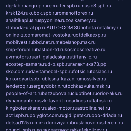
dg-lab.ru
angrup.ru
recruiter.spb.ru
music8.spb.ru
krsk124.ru
kubok.spb.ru
romanofforex.ru
analitikaplus.ru
spyonline.ru
zosikamery.ru
sloboda-ural.pp.ru
AUTO-COM.SU
hohota.net
alimy.ru
online-z.com
aromat-vostoka.ru
otdelkaexp.ru
mobilvest.ru
bbd.net.ru
mebelshop.msk.ru
smp-forum.ru
bastion-td.ru
kosmoscreative.ru
avrmotors.ru
art-galadesign.ru
tiffany-c.ru
ecostep-samara.ru
d-p.spb.ru
галактика73.рф
sko.com.ru
davitamebel-spb.ru
fotsis.ru
tesiaes.ru
kokoroyari.spb.ru
blesna-kazan.ru
mossilver.ru
lenderoq.ru
sergeydobrin.ru
tochkazvuka.msk.ru
people-of-art.ru
bezzubova.ru
clubtibet.ru
orior-aks.ru
dynamoauto.ru
szk-favorit.ru
carlines.ru
flatnsk.ru
kingbolenskaner.ru
alex-motor.ru
astroline.net.ru
act1.spb.ru
polyglot.com.ru
gidlipetsk.ru
ooo-driada.ru
detsad125.ru
mir-zdoroviya.ru
bruslanovo.ru
siterem.ru
council.spb.ru
лодкипатриот.рф
kafekolizey.ru