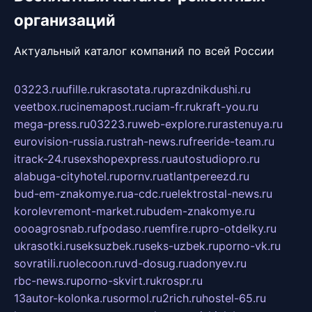
организаций
Актуальный каталог компаний по всей России
03223.ru
ufille.ru
krasotata.ru
prazdnikdushi.ru
veetbox.ru
cinemapost.ru
ciam-fr.ru
kraft-you.ru
mega-press.ru
03223.ru
web-explore.ru
rastenuya.ru
eurovision-russia.ru
strah-news.ru
freeride-team.ru
itrack-24.ru
sexshopexpress.ru
autostudiopro.ru
alabuga-cityhotel.ru
pornv.ru
atlantpereezd.ru
bud-em-znakomye.ru
a-cdc.ru
elektrostal-news.ru
korolevremont-market.ru
budem-znakomye.ru
oooagrosnab.ru
fpodaso.ru
emfire.ru
pro-otdelky.ru
ukrasotki.ru
seksuzbek.ru
seks-uzbek.ru
porno-vk.ru
sovratili.ru
olecoon.ru
vd-dosug.ru
adonyev.ru
rbc-news.ru
porno-skvirt.ru
krospr.ru
13autor-kolonka.ru
sormol.ru
2rich.ru
hostel-65.ru