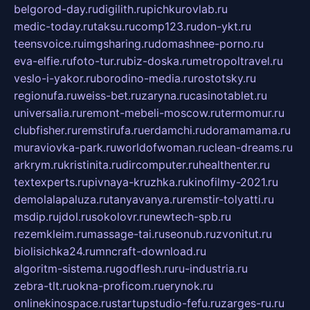
belgorod-day.ru
digilith.ru
pichkurovlab.ru
medic-today.ru
taksu.ru
comp123.ru
don-ykt.ru
teensvoice.ru
imgsharing.ru
domashnee-porno.ru
eva-elfie.ru
foto-tur.ru
biz-doska.ru
metropoltravel.ru
veslo-i-yakor.ru
borodino-media.ru
rostotsky.ru
regionufa.ru
weiss-bet.ru
zaryna.ru
casinotablet.ru
universalia.ru
remont-mebeli-moscow.ru
termomur.ru
clubfisher.ru
remstirufa.ru
erdamchi.ru
doramamama.ru
muraviovka-park.ru
worldofwoman.ru
clean-dreams.ru
arkrym.ru
kristinita.ru
dircomputer.ru
healthenter.ru
textexperts.ru
pivnaya-kruzhka.ru
kinofilmy-2021.ru
demolalapaluza.ru
tanyavanya.ru
remstir-tolyatti.ru
msdip.ru
jdol.ru
sokolovr.ru
newtech-spb.ru
rezemkleim.ru
massage-tai.ru
seonub.ru
zvonitut.ru
biolisichka24.ru
mncraft-download.ru
algoritm-sistema.ru
godflesh.ru
ru-industria.ru
zebra-tlt.ru
okna-proficom.ru
erynok.ru
onlinekinospace.ru
startupstudio-fefu.ru
zarges-ru.ru