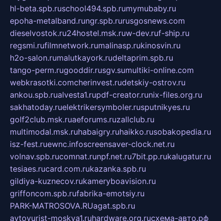
hl-beta.spb.ru
school494.spb.ru
mymubaby.ru
epoha-metalband.ru
ngr.spb.ru
rusgosnews.com
dieselvostok.ru
24hostel.msk.ru
w-dev.ru
f-ship.ru
regsmi.ru
filmnetwork.ru
malinasp.ru
kinosvin.ru
h2o-salon.ru
malutkayork.ru
deltaprim.spb.ru
tango-perm.ru
gooddir.ru
sgv.su
multiki-online.com
webkrasotki.com
cherinvest.ru
detskiy-ostrov.ru
ankou.spb.ru
alvesta1.ru
pdf-creator.ru
nix-files.org.ru
sakhatoday.ru
elektrikersymboler.ru
sputnikyes.ru
golf2club.msk.ru
aeforums.ru
zallclub.ru
multimodal.msk.ru
habaigry.ru
haikko.ru
sobakopedia.ru
isz-fest.ru
ewnc.info
screensaver-clock.net.ru
volnav.spb.ru
comnat.ru
npf.net.ru
7bit.pp.ru
kalugatur.ru
tesiaes.ru
card.com.ru
kazanka.spb.ru
gildiya-kuznecov.ru
kameryboavision.ru
griffoncom.spb.ru
fabrika-emotsiy.ru
PARK-MATROSOVA.RU
agat.spb.ru
avtoyurist-moskva1.ru
hardware.org.ru
схема-авто.рф