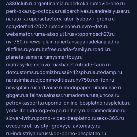
a380club.ru
argentinamia.ru
perkoka.ru
movie-one.ru
perk-oka.ru
g-octopus.ru
sibarchives.ru
andreislyusar.ru
naruto-x.ru
pursefactory.ru
tor-lyubov-i-grom.ru
spayderhed-2022.ru
movieone.ru
evro-dez.ru
webamator.ru
ma-absolut1.ru
avtopomosch27.ru
nv-750.ru
news-plain.ru
nertansaga.ru
delanalad.ru
dizfiles.ru
youtubefree.ru
aria-family.ru
roadli.ru
planeta-samara.ru
mysmartbuy.ru
matrasy-kemerovo.ru
ashanet.ru
trade-farm.ru
dotcustoms.ru
domizbrusa9x12spb.ru
autodamp.ru
narasimha.ru
djcommodities.ru
nv750.ru
x-ton.ru
newsplain.ru
cardvoice.ru
modopaper.ru
manunae.ru
gbget.ru
alfeihavsalnassr.ru
madoma.ru
tajuncos.ru
petrovkasports.ru
porno-online-besplatno.ru
splclub.ru
york-life.ru
doroga-expo.ru
ribery.ru
cleanmedicine.ru
slovar-ivrit.ru
porno-video-besplatno.ru
seks-365.ru
ovucontrol.ru
sloty-igrovyye-avtomaty.ru
ru-industriya.ru
russkoe-porno-besplatno.ru