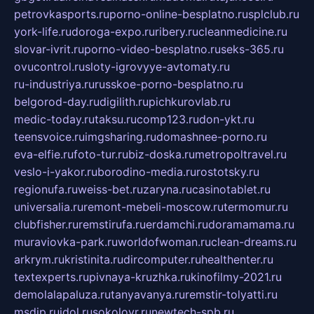
petrovkasports.ru
porno-online-besplatno.ru
splclub.ru
york-life.ru
doroga-expo.ru
ribery.ru
cleanmedicine.ru
slovar-ivrit.ru
porno-video-besplatno.ru
seks-365.ru
ovucontrol.ru
sloty-igrovyye-avtomaty.ru
ru-industriya.ru
russkoe-porno-besplatno.ru
belgorod-day.ru
digilith.ru
pichkurovlab.ru
medic-today.ru
taksu.ru
comp123.ru
don-ykt.ru
teensvoice.ru
imgsharing.ru
domashnee-porno.ru
eva-elfie.ru
foto-tur.ru
biz-doska.ru
metropoltravel.ru
veslo-i-yakor.ru
borodino-media.ru
rostotsky.ru
regionufa.ru
weiss-bet.ru
zaryna.ru
casinotablet.ru
universalia.ru
remont-mebeli-moscow.ru
termomur.ru
clubfisher.ru
remstirufa.ru
erdamchi.ru
doramamama.ru
muraviovka-park.ru
worldofwoman.ru
clean-dreams.ru
arkrym.ru
kristinita.ru
dircomputer.ru
healthenter.ru
textexperts.ru
pivnaya-kruzhka.ru
kinofilmy-2021.ru
demolalapaluza.ru
tanyavanya.ru
remstir-tolyatti.ru
msdip.ru
jdol.ru
sokolovr.ru
newtech-spb.ru