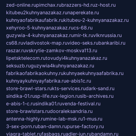
zed-online.ru
pimchax.ru
brazzers-hd.ru
z-host.ru
kitubeu2kuhnyanazakaz.ru
naperekate.ru
kuhnyaofabrikaufabrik.ru
kitubeu-2-kuhnyanazakaz.ru
xehyroo-5-kuhnyanazakaz.ru
cs-68.ru
guzywia-4-kuhnyanazakaz.ru
mir-tk.ru
vlknrussia.ru
cs68.ru
vladivostok-map.ru
video-seks.ru
bankaribi.ru
raszar.ru
vskrytie-zamkov-moskva113.ru
lipetsktelecom.ru
tovudyi4kuhnyanazakaz.ru
seksuzb.ru
guzywia4kuhnyanazakaz.ru
fabrikaofabrikaokuhny.ru
kuhnyaekuhnyaafabrika.ru
kuhnyaykuhnyayfabrika.ru
e-abis1c.ru
store-brawl-stars.ru
kts-services.ru
dark-sand.ru
sindika-01.ru
sp-life.ru
x-legion.ru
sib-archives.ru
e-abis-1-c.ru
sindika01.ru
venda-festival.ru
store-brawlstars.ru
dooraleksandria.ru
antenna-highly.ru
mine-lab-msk.ru
1-mus.ru
3-sex-porn.ru
ban-damn.ru
purse-factory.ru
viagra-tablet.ru
fasbags.ru
adler-jun.ru
bandamn.ru