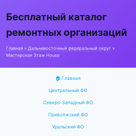
Бесплатный каталог
ремонтных организаций
Главная
»
Дальневосточный федеральный округ
»
Мастерская Этаж House
🏠 Главная
Центральный ФО
Северо-Западный ФО
Приволжский ФО
Уральский ФО