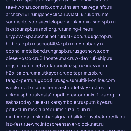
tae-kwon.ru
consrio.com.ru
insiam.ru
avegainfo.ru
archery161.ru
bigencyclica.ru
vlast16.ru
korru.net
sarmiento.spb.su
extelopedia.ru
lammin-suo.spb.ru
iskatour.spb.ru
snpi.org.ru
running-line.ru
krygeva-spa.ru
chel.net.ru
rust-loco.ru
dugshop.ru
hl-beta.spb.ru
school494.spb.ru
mymubaby.ru
epoha-metalband.ru
ngr.spb.ru
rusgosnews.com
dieselvostok.ru
24hostel.msk.ru
w-dev.ru
f-ship.ru
regsmi.ru
filmnetwork.ru
malinasp.ru
kinosvin.ru
h2o-salon.ru
malutkayork.ru
deltaprim.spb.ru
tango-perm.ru
gooddir.ru
sgv.su
multiki-online.com
webkrasotki.com
cherinvest.ru
detskiy-ostrov.ru
ankou.spb.ru
alvesta1.ru
pdf-creator.ru
nix-files.org.ru
sakhatoday.ru
elektrikersymboler.ru
sputnikyes.ru
golf2club.msk.ru
aeforums.ru
zallclub.ru
multimodal.msk.ru
habaigry.ru
haikko.ru
sobakopedia.ru
isz-fest.ru
ewnc.info
screensaver-clock.net.ru