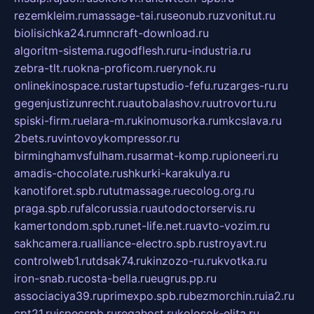
rezemkleim.ru
massage-tai.ru
seonub.ru
zvonitut.ru
biolisichka24.ru
mncraft-download.ru
algoritm-sistema.ru
godflesh.ru
ru-industria.ru
zebra-tlt.ru
okna-proficom.ru
erynok.ru
onlinekinospace.ru
startupstudio-fefu.ru
zarges-ru.ru
gegenjustizunrecht.ru
autobalashov.ru
utrovortu.ru
spiski-firm.ru
elara-m.ru
kinomusorka.ru
mkcslava.ru
2bets.ru
vintovoykompressor.ru
birminghamvsfulham.ru
sarmat-komp.ru
pioneeri.ru
amadis-chocolate.ru
shkurki-karakulya.ru
kanotiforet.spb.ru
tutmassage.ru
ecolog.org.ru
praga.spb.ru
falcorussia.ru
autodoctorservis.ru
kamertondom.spb.ru
net-life.net.ru
avto-vozim.ru
sakhcamera.ru
alliance-electro.spb.ru
stroyavt.ru
controlweb1.ru
tdsak74.ru
kinzozo-ru.ru
kvotka.ru
iron-snab.ru
costa-bella.ru
eugrus.pp.ru
associaciya39.ru
primexpo.spb.ru
bezmorchin.ru
ia2.ru
cpt21.ru
ispecspb.ru
regahost.ru
kolosok-elita.ru