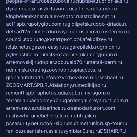
people-of-art.ru
bezzubova.ru
clubtibet.ru
orior-aks.ru
dynamoauto.ru
szk-favorit.ru
carlines.ru
flatnsk.ru
kingbolenskaner.ru
alex-motor.ru
astroline.net.ru
act1.spb.ru
polyglot.com.ru
gidlipetsk.ru
ooo-driada.ru
detsad125.ru
mir-zdoroviya.ru
bruslanovo.ru
siterem.ru
council.spb.ru
лодкипатриот.рф
kafekolizey.ru
iclub.net.ru
gazon-easy.ru
sugarepilekb.ru
grinox.ru
pylesostineco.ru
msts-ozarenie.ru
kameryjooan.ru
artemovskij.ru
dopler.spb.ru
aid70.ru
metall-perm.ru
ndm.msk.ru
ratingzooshop.ru
apiaccess.ru
globalautotrade.info
bezverhovskoe.ru
drsschool.ru
ZOOSMART.SPB.RU
dalakony.ru
medikijob.ru
remontt.spb.ru
photostudia.spb.ru
myragon.ru
terramia.ru
academy62.ru
gardengallereya.ru
rti.com.ru
artem-news.ru
biserinca.ru
krasnodarkurort.com
imshowtv.ru
mebel-v-tule.ru
mobtopik.ru
pcsecurity.net.ru
tool-sib.ru
multimetrunit.ru
sp-tour.ru
fan-cs.ru
santeh-russia.ru
symbian9.net.ru
DSHAIR.RU