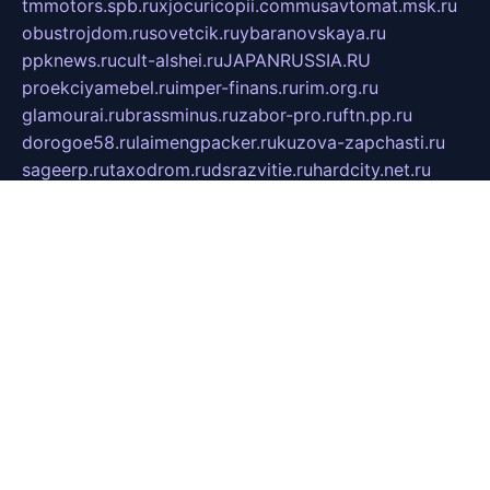
tmmotors.spb.ru
xjocuricopii.com
musavtomat.msk.ru
obustrojdom.ru
sovetcik.ru
ybaranovskaya.ru
ppknews.ru
cult-alshei.ru
JAPANRUSSIA.RU
proekciyamebel.ru
imper-finans.ru
rim.org.ru
glamourai.ru
brassminus.ru
zabor-pro.ru
ftn.pp.ru
dorogoe58.ru
laimengpacker.ru
kuzova-zapchasti.ru
sageerp.ru
taxodrom.ru
dsrazvitie.ru
hardcity.net.ru
ratinghomegames.ru
topservice25.ru
gubernyan.ru
gtglasslined.ru
ii4.ru
tssport.spb.ru
andorra24.com
blackwallstreet.ru
oboimos.ru
optim-doors.com.ru
ikuch.ru
nycr.org.ru
npa21.ru
vremya-ch.spb.ru
desert000.ru
ivtorgi.ru
ifiori.ru
catalog-statei.ru
dcv.org.ru
spetsmaster174.ru
ipkameryhiseeu.ru
dum26.ru
ruspol.spb.ru
fr-opendp.ru
kam-solnyshko.ru
cheyenne-arapaho.ru
sevzapmetal.spb.ru
ted-lapidus.spb.ru
parasite-eliminator.ru
sigma-complete.ru
modernworld.ru
dama-moda.ru
eholot-group.ru
sk-nvkz.ru
DRONGOLD.RU