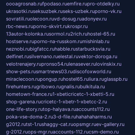
oooagrosnab.ru
fpodaso.ru
emfire.ru
pro-otdelky.ru
ukrasotki.ru
seksuzbek.ru
seks-uzbek.ru
porno-vk.ru
sovratili.ru
olecoon.ru
vd-dosug.ru
adonyev.ru
rbc-news.ru
porno-skvirt.ru
krospr.ru
13autor-kolonka.ru
sormol.ru
2rich.ru
hostel-65.ru
hostserve.ru
porno-na-russkom.ru
mishinlab.ru
neznobi.ru
bigfatcc.ru
habble.ru
starbucksvia.ru
delfinet.ru
silvernano.ru
elestal.ru
vektor-doroga.ru
velotrenajery.ru
pronso54.ru
lenasever.ru
lovinskix.ru
show-pets.ru
smartnews03.ru
discofoxworld.ru
miraclecoon.ru
pongup.ru
hostel65.ru
liura.ru
glasspb.ru
firehunters.ru
gribowo.ru
gnalis.ru
bulkitula.ru
hometown-france.ru
1-xbeticricetc-1-xbetti-5.ru
shop-garena.ru
cricetc-1-xbetr-1-xbetcc-2.ru
one-life-story.ru
top-halyava.ru
accounts112.ru
poka-vse-doma-2.ru
3-d-file.ru
hahahaharms.ru
g2012.ru
tst-1.ru
shaggy-cat.ru
opsmgr.ru
ev-gallery.ru
g-2012.ru
ops-mgr.ru
accounts-112.ru
csm-demo.ru