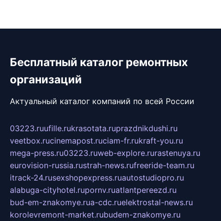
Бесплатный каталог ремонтных
организаций
Актуальный каталог компаний по всей России
03223.ru
ufille.ru
krasotata.ru
prazdnikdushi.ru
veetbox.ru
cinemapost.ru
ciam-fr.ru
kraft-you.ru
mega-press.ru
03223.ru
web-explore.ru
rastenuya.ru
eurovision-russia.ru
strah-news.ru
freeride-team.ru
itrack-24.ru
sexshopexpress.ru
autostudiopro.ru
alabuga-cityhotel.ru
pornv.ru
atlantpereezd.ru
bud-em-znakomye.ru
a-cdc.ru
elektrostal-news.ru
korolevremont-market.ru
budem-znakomye.ru