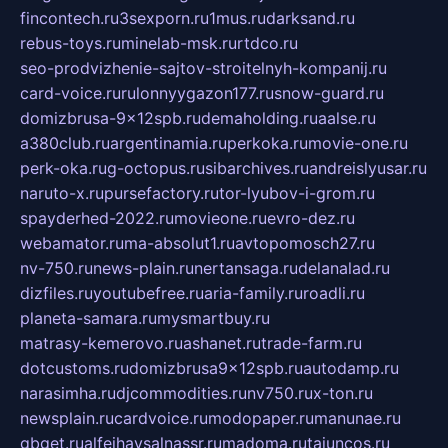
fincontech.ru
3sexporn.ru
1mus.ru
darksand.ru
rebus-toys.ru
minelab-msk.ru
rtdco.ru
seo-prodvizhenie-sajtov-stroitelnyh-kompanij.ru
card-voice.ru
rulonnyygazon177.ru
snow-guard.ru
domizbrusa-9x12spb.ru
demaholding.ru
aalse.ru
a380club.ru
argentinamia.ru
perkoka.ru
movie-one.ru
perk-oka.ru
g-octopus.ru
sibarchives.ru
andreislyusar.ru
naruto-x.ru
pursefactory.ru
tor-lyubov-i-grom.ru
spayderhed-2022.ru
movieone.ru
evro-dez.ru
webamator.ru
ma-absolut1.ru
avtopomosch27.ru
nv-750.ru
news-plain.ru
nertansaga.ru
delanalad.ru
dizfiles.ru
youtubefree.ru
aria-family.ru
roadli.ru
planeta-samara.ru
mysmartbuy.ru
matrasy-kemerovo.ru
ashanet.ru
trade-farm.ru
dotcustoms.ru
domizbrusa9x12spb.ru
autodamp.ru
narasimha.ru
djcommodities.ru
nv750.ru
x-ton.ru
newsplain.ru
cardvoice.ru
modopaper.ru
manunae.ru
gbget.ru
alfeihavsalnassr.ru
madoma.ru
tajuncos.ru