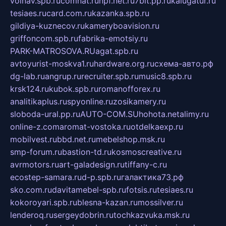
volnav.spb.ru
comnat.ru
npf.net.ru
7bit.pp.ru
kalugatur.ru
tesiaes.ru
card.com.ru
kazanka.spb.ru
gildiya-kuznecov.ru
kameryboavision.ru
griffoncom.spb.ru
fabrika-emotsiy.ru
PARK-MATROSOVA.RU
agat.spb.ru
avtoyurist-moskva1.ru
hardware.org.ru
схема-авто.рф
dg-lab.ru
angrup.ru
recruiter.spb.ru
music8.spb.ru
krsk124.ru
kubok.spb.ru
romanofforex.ru
analitikaplus.ru
spyonline.ru
zosikamery.ru
sloboda-ural.pp.ru
AUTO-COM.SU
hohota.net
alimy.ru
online-z.com
aromat-vostoka.ru
otdelkaexp.ru
mobilvest.ru
bbd.net.ru
mebelshop.msk.ru
smp-forum.ru
bastion-td.ru
kosmoscreative.ru
avrmotors.ru
art-galadesign.ru
tiffany-c.ru
ecostep-samara.ru
d-p.spb.ru
галактика73.рф
sko.com.ru
davitamebel-spb.ru
fotsis.ru
tesiaes.ru
kokoroyari.spb.ru
blesna-kazan.ru
mossilver.ru
lenderoq.ru
sergeydobrin.ru
tochkazvuka.msk.ru