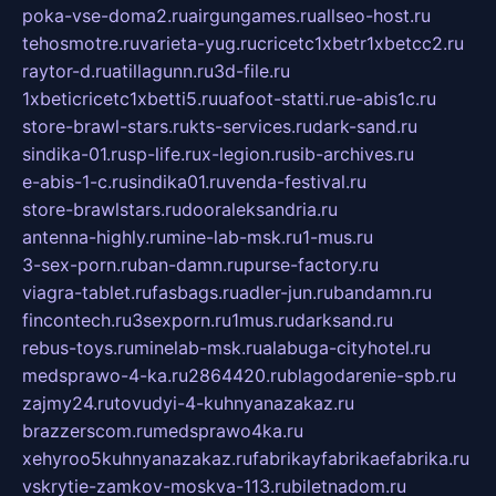
poka-vse-doma2.ru
airgungames.ru
allseo-host.ru
tehosmotre.ru
varieta-yug.ru
cricetc1xbetr1xbetcc2.ru
raytor-d.ru
atillagunn.ru
3d-file.ru
1xbeticricetc1xbetti5.ru
uafoot-statti.ru
e-abis1c.ru
store-brawl-stars.ru
kts-services.ru
dark-sand.ru
sindika-01.ru
sp-life.ru
x-legion.ru
sib-archives.ru
e-abis-1-c.ru
sindika01.ru
venda-festival.ru
store-brawlstars.ru
dooraleksandria.ru
antenna-highly.ru
mine-lab-msk.ru
1-mus.ru
3-sex-porn.ru
ban-damn.ru
purse-factory.ru
viagra-tablet.ru
fasbags.ru
adler-jun.ru
bandamn.ru
fincontech.ru
3sexporn.ru
1mus.ru
darksand.ru
rebus-toys.ru
minelab-msk.ru
alabuga-cityhotel.ru
medsprawo-4-ka.ru
2864420.ru
blagodarenie-spb.ru
zajmy24.ru
tovudyi-4-kuhnyanazakaz.ru
brazzerscom.ru
medsprawo4ka.ru
xehyroo5kuhnyanazakaz.ru
fabrikayfabrikaefabrika.ru
vskrytie-zamkov-moskva-113.ru
biletnadom.ru