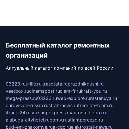
Бесплатный каталог ремонтных
организаций
Актуальный каталог компаний по всей России
03223.ru
ufille.ru
krasotata.ru
prazdnikdushi.ru
veetbox.ru
cinemapost.ru
ciam-fr.ru
kraft-you.ru
mega-press.ru
03223.ru
web-explore.ru
rastenuya.ru
eurovision-russia.ru
strah-news.ru
freeride-team.ru
itrack-24.ru
sexshopexpress.ru
autostudiopro.ru
alabuga-cityhotel.ru
pornv.ru
atlantpereezd.ru
bud-em-znakomye.ru
a-cdc.ru
elektrostal-news.ru