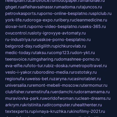
newsplain.ru
cardvoice.ru
modopaper.ru
manunae.ru
gbget.ru
alfeihavsalnassr.ru
madoma.ru
tajuncos.ru
petrovkasports.ru
porno-online-besplatno.ru
splclub.ru
york-life.ru
doroga-expo.ru
ribery.ru
cleanmedicine.ru
slovar-ivrit.ru
porno-video-besplatno.ru
seks-365.ru
ovucontrol.ru
sloty-igrovyye-avtomaty.ru
ru-industriya.ru
russkoe-porno-besplatno.ru
belgorod-day.ru
digilith.ru
pichkurovlab.ru
medic-today.ru
taksu.ru
comp123.ru
don-ykt.ru
teensvoice.ru
imgsharing.ru
domashnee-porno.ru
eva-elfie.ru
foto-tur.ru
biz-doska.ru
metropoltravel.ru
veslo-i-yakor.ru
borodino-media.ru
rostotsky.ru
regionufa.ru
weiss-bet.ru
zaryna.ru
casinotablet.ru
universalia.ru
remont-mebeli-moscow.ru
termomur.ru
clubfisher.ru
remstirufa.ru
erdamchi.ru
doramamama.ru
muraviovka-park.ru
worldofwoman.ru
clean-dreams.ru
arkrym.ru
kristinita.ru
dircomputer.ru
healthenter.ru
textexperts.ru
pivnaya-kruzhka.ru
kinofilmy-2021.ru