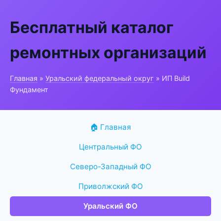
Бесплатный каталог
ремонтных организаций
Главная
»
Уральский федеральный округ
» ИП Build
Фундамент
🏠 Главная
Центральный ФО
Северо-Западный ФО
Приволжский ФО
Уральский ФО