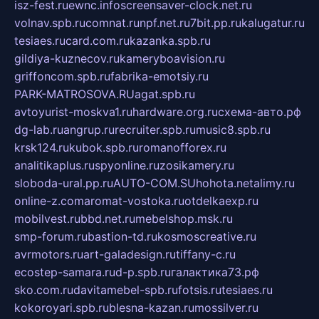
isz-fest.ru
ewnc.info
screensaver-clock.net.ru
volnav.spb.ru
comnat.ru
npf.net.ru
7bit.pp.ru
kalugatur.ru
tesiaes.ru
card.com.ru
kazanka.spb.ru
gildiya-kuznecov.ru
kameryboavision.ru
griffoncom.spb.ru
fabrika-emotsiy.ru
PARK-MATROSOVA.RU
agat.spb.ru
avtoyurist-moskva1.ru
hardware.org.ru
схема-авто.рф
dg-lab.ru
angrup.ru
recruiter.spb.ru
music8.spb.ru
krsk124.ru
kubok.spb.ru
romanofforex.ru
analitikaplus.ru
spyonline.ru
zosikamery.ru
sloboda-ural.pp.ru
AUTO-COM.SU
hohota.net
alimy.ru
online-z.com
aromat-vostoka.ru
otdelkaexp.ru
mobilvest.ru
bbd.net.ru
mebelshop.msk.ru
smp-forum.ru
bastion-td.ru
kosmoscreative.ru
avrmotors.ru
art-galadesign.ru
tiffany-c.ru
ecostep-samara.ru
d-p.spb.ru
галактика73.рф
sko.com.ru
davitamebel-spb.ru
fotsis.ru
tesiaes.ru
kokoroyari.spb.ru
blesna-kazan.ru
mossilver.ru