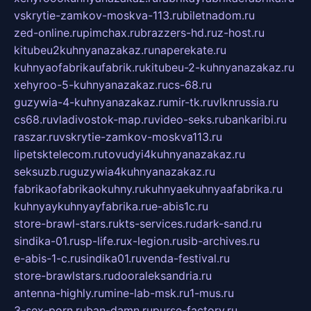
vskrytie-zamkov-moskva-113.ru
biletnadom.ru
zed-online.ru
pimchax.ru
brazzers-hd.ru
z-host.ru
kitubeu2kuhnyanazakaz.ru
naperekate.ru
kuhnyaofabrikaufabrik.ru
kitubeu-2-kuhnyanazakaz.ru
xehyroo-5-kuhnyanazakaz.ru
cs-68.ru
guzywia-4-kuhnyanazakaz.ru
mir-tk.ru
vlknrussia.ru
cs68.ru
vladivostok-map.ru
video-seks.ru
bankaribi.ru
raszar.ru
vskrytie-zamkov-moskva113.ru
lipetsktelecom.ru
tovudyi4kuhnyanazakaz.ru
seksuzb.ru
guzywia4kuhnyanazakaz.ru
fabrikaofabrikaokuhny.ru
kuhnyaekuhnyaafabrika.ru
kuhnyaykuhnyayfabrika.ru
e-abis1c.ru
store-brawl-stars.ru
kts-services.ru
dark-sand.ru
sindika-01.ru
sp-life.ru
x-legion.ru
sib-archives.ru
e-abis-1-c.ru
sindika01.ru
venda-festival.ru
store-brawlstars.ru
dooraleksandria.ru
antenna-highly.ru
mine-lab-msk.ru
1-mus.ru
3-sex-porn.ru
ban-damn.ru
purse-factory.ru