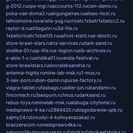
g-2012.ru
ops-mgr.ru
accounts-112.ru
csm-demo.ru
poka-vse-doma2.ru
airgungames.ru
allseo-host.ru
tehosmotre.ru
varieta-yug.ru
cricetc1xbetr1xbetcc2.ru
raytor-d.ru
atillagunn.ru
3d-file.ru
1xbeticricetc1xbetti5.ru
uafoot-statti.ru
e-abis1c.ru
store-brawl-stars.ru
kts-services.ru
dark-sand.ru
sindika-01.ru
sp-life.ru
x-legion.ru
sib-archives.ru
e-abis-1-c.ru
sindika01.ru
venda-festival.ru
store-brawlstars.ru
dooraleksandria.ru
antenna-highly.ru
mine-lab-msk.ru
1-mus.ru
3-sex-porn.ru
ban-damn.ru
purse-factory.ru
viagra-tablet.ru
fasbags.ru
adler-jun.ru
bandamn.ru
fincontech.ru
3sexporn.ru
1mus.ru
darksand.ru
rebus-toys.ru
minelab-msk.ru
alabuga-cityhotel.ru
medsprawo-4-ka.ru
2864420.ru
blagodarenie-spb.ru
zajmy24.ru
tovudyi-4-kuhnyanazakaz.ru
brazzerscom.ru
medsprawo4ka.ru
xehyroo5kuhnyanazakaz.ru
fabrikayfabrikaefabrika.ru