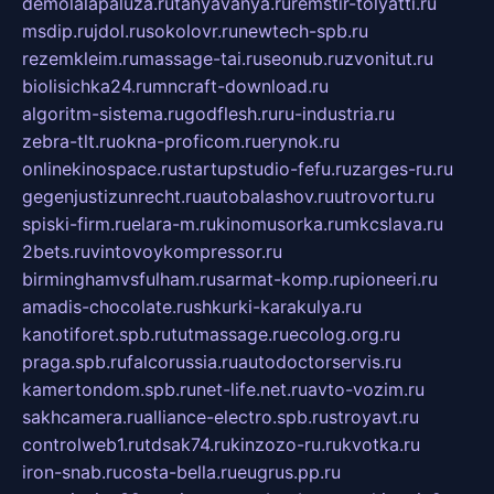
demolalapaluza.ru
tanyavanya.ru
remstir-tolyatti.ru
msdip.ru
jdol.ru
sokolovr.ru
newtech-spb.ru
rezemkleim.ru
massage-tai.ru
seonub.ru
zvonitut.ru
biolisichka24.ru
mncraft-download.ru
algoritm-sistema.ru
godflesh.ru
ru-industria.ru
zebra-tlt.ru
okna-proficom.ru
erynok.ru
onlinekinospace.ru
startupstudio-fefu.ru
zarges-ru.ru
gegenjustizunrecht.ru
autobalashov.ru
utrovortu.ru
spiski-firm.ru
elara-m.ru
kinomusorka.ru
mkcslava.ru
2bets.ru
vintovoykompressor.ru
birminghamvsfulham.ru
sarmat-komp.ru
pioneeri.ru
amadis-chocolate.ru
shkurki-karakulya.ru
kanotiforet.spb.ru
tutmassage.ru
ecolog.org.ru
praga.spb.ru
falcorussia.ru
autodoctorservis.ru
kamertondom.spb.ru
net-life.net.ru
avto-vozim.ru
sakhcamera.ru
alliance-electro.spb.ru
stroyavt.ru
controlweb1.ru
tdsak74.ru
kinzozo-ru.ru
kvotka.ru
iron-snab.ru
costa-bella.ru
eugrus.pp.ru