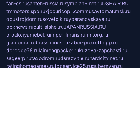
fan-cs.ru
santeh-russia.ru
symbian9.net.ru
DSHAIR.RU
tmmotors.spb.ru
xjocuricopii.com
musavtomat.msk.ru
obustrojdom.ru
sovetcik.ru
ybaranovskaya.ru
ppknews.ru
cult-alshei.ru
JAPANRUSSIA.RU
proekciyamebel.ru
imper-finans.ru
rim.org.ru
glamourai.ru
brassminus.ru
zabor-pro.ru
ftn.pp.ru
dorogoe58.ru
laimengpacker.ru
kuzova-zapchasti.ru
sageerp.ru
taxodrom.ru
dsrazvitie.ru
hardcity.net.ru
ratinghomegames.ru
topservice25.ru
gubernyan.ru
gtglasslined.ru
ii4.ru
tssport.spb.ru
andorra24.com
blackwallstreet.ru
oboimos.ru
optim-doors.com.ru
ikuch.ru
nycr.org.ru
npa21.ru
vremya-ch.spb.ru
desert000.ru
ivtorgi.ru
ifiori.ru
catalog-statei.ru
dcv.org.ru
spetsmaster174.ru
ipkameryhiseeu.ru
dum26.ru
ruspol.spb.ru
fr-opendp.ru
kam-solnyshko.ru
cheyenne-arapaho.ru
sevzapmetal.spb.ru
ted-lapidus.spb.ru
parasite-eliminator.ru
sigma-complete.ru
modernworld.ru
dama-moda.ru