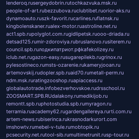
lenderoq.ru
sergeydobrin.ru
tochkazvuka.msk.ru
people-of-art.ru
bezzubova.ru
clubtibet.ru
orior-aks.ru
dynamoauto.ru
szk-favorit.ru
carlines.ru
flatnsk.ru
kingbolenskaner.ru
alex-motor.ru
astroline.net.ru
act1.spb.ru
polyglot.com.ru
gidlipetsk.ru
ooo-driada.ru
detsad125.ru
mir-zdoroviya.ru
bruslanovo.ru
siterem.ru
council.spb.ru
лодкипатриот.рф
kafekolizey.ru
iclub.net.ru
gazon-easy.ru
sugarepilekb.ru
grinox.ru
pylesostineco.ru
msts-ozarenie.ru
kameryjooan.ru
artemovskij.ru
dopler.spb.ru
aid70.ru
metall-perm.ru
ndm.msk.ru
ratingzooshop.ru
apiaccess.ru
globalautotrade.info
bezverhovskoe.ru
drsschool.ru
ZOOSMART.SPB.RU
dalakony.ru
medikijob.ru
remontt.spb.ru
photostudia.spb.ru
myragon.ru
terramia.ru
academy62.ru
gardengallereya.ru
rti.com.ru
artem-news.ru
biserinca.ru
krasnodarkurort.com
imshowtv.ru
mebel-v-tule.ru
mobtopik.ru
pcsecurity.net.ru
tool-sib.ru
multimetrunit.ru
sp-tour.ru