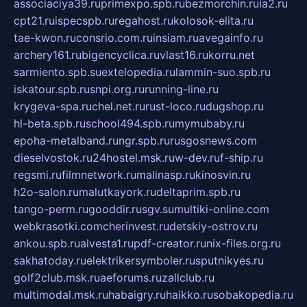
associaciya39.ru
primexpo.spb.ru
bezmorchin.ru
ia2.ru
cpt21.ru
ispecspb.ru
regahost.ru
kolosok-elita.ru
tae-kwon.ru
consrio.com.ru
insiam.ru
avegainfo.ru
archery161.ru
bigencyclica.ru
vlast16.ru
korru.net
sarmiento.spb.su
extelopedia.ru
lammin-suo.spb.ru
iskatour.spb.ru
snpi.org.ru
running-line.ru
krygeva-spa.ru
chel.net.ru
rust-loco.ru
dugshop.ru
hl-beta.spb.ru
school494.spb.ru
mymubaby.ru
epoha-metalband.ru
ngr.spb.ru
rusgosnews.com
dieselvostok.ru
24hostel.msk.ru
w-dev.ru
f-ship.ru
regsmi.ru
filmnetwork.ru
malinasp.ru
kinosvin.ru
h2o-salon.ru
malutkayork.ru
deltaprim.spb.ru
tango-perm.ru
gooddir.ru
sgv.su
multiki-online.com
webkrasotki.com
cherinvest.ru
detskiy-ostrov.ru
ankou.spb.ru
alvesta1.ru
pdf-creator.ru
nix-files.org.ru
sakhatoday.ru
elektrikersymboler.ru
sputnikyes.ru
golf2club.msk.ru
aeforums.ru
zallclub.ru
multimodal.msk.ru
habaigry.ru
haikko.ru
sobakopedia.ru