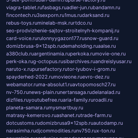
viagra-tablet.ru
fasbags.ru
adler-jun.ru
bandamn.ru
fincontech.ru
3sexporn.ru
1mus.ru
darksand.ru
rebus-toys.ru
minelab-msk.ru
rtdco.ru
seo-prodvizhenie-sajtov-stroitelnyh-kompanij.ru
card-voice.ru
rulonnyygazon177.ru
snow-guard.ru
domizbrusa-9x12spb.ru
demaholding.ru
aalse.ru
a380club.ru
argentinamia.ru
perkoka.ru
movie-one.ru
perk-oka.ru
g-octopus.ru
sibarchives.ru
andreislyusar.ru
naruto-x.ru
pursefactory.ru
tor-lyubov-i-grom.ru
spayderhed-2022.ru
movieone.ru
evro-dez.ru
webamator.ru
ma-absolut1.ru
avtopomosch27.ru
nv-750.ru
news-plain.ru
nertansaga.ru
delanalad.ru
dizfiles.ru
youtubefree.ru
aria-family.ru
roadli.ru
planeta-samara.ru
mysmartbuy.ru
matrasy-kemerovo.ru
ashanet.ru
trade-farm.ru
dotcustoms.ru
domizbrusa9x12spb.ru
autodamp.ru
narasimha.ru
djcommodities.ru
nv750.ru
x-ton.ru