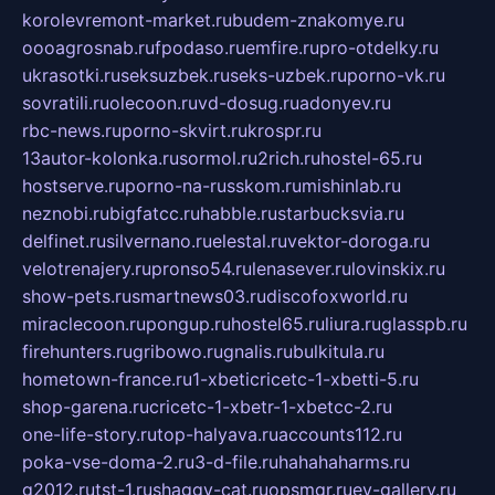
korolevremont-market.ru
budem-znakomye.ru
oooagrosnab.ru
fpodaso.ru
emfire.ru
pro-otdelky.ru
ukrasotki.ru
seksuzbek.ru
seks-uzbek.ru
porno-vk.ru
sovratili.ru
olecoon.ru
vd-dosug.ru
adonyev.ru
rbc-news.ru
porno-skvirt.ru
krospr.ru
13autor-kolonka.ru
sormol.ru
2rich.ru
hostel-65.ru
hostserve.ru
porno-na-russkom.ru
mishinlab.ru
neznobi.ru
bigfatcc.ru
habble.ru
starbucksvia.ru
delfinet.ru
silvernano.ru
elestal.ru
vektor-doroga.ru
velotrenajery.ru
pronso54.ru
lenasever.ru
lovinskix.ru
show-pets.ru
smartnews03.ru
discofoxworld.ru
miraclecoon.ru
pongup.ru
hostel65.ru
liura.ru
glasspb.ru
firehunters.ru
gribowo.ru
gnalis.ru
bulkitula.ru
hometown-france.ru
1-xbeticricetc-1-xbetti-5.ru
shop-garena.ru
cricetc-1-xbetr-1-xbetcc-2.ru
one-life-story.ru
top-halyava.ru
accounts112.ru
poka-vse-doma-2.ru
3-d-file.ru
hahahaharms.ru
g2012.ru
tst-1.ru
shaggy-cat.ru
opsmgr.ru
ev-gallery.ru