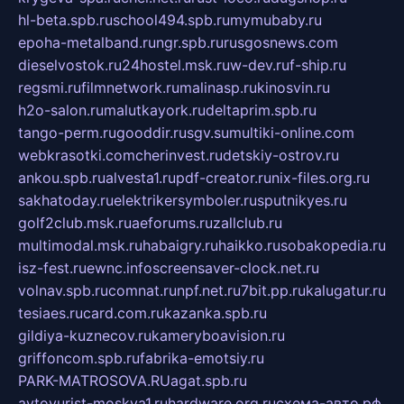
hl-beta.spb.ru
school494.spb.ru
mymubaby.ru
epoha-metalband.ru
ngr.spb.ru
rusgosnews.com
dieselvostok.ru
24hostel.msk.ru
w-dev.ru
f-ship.ru
regsmi.ru
filmnetwork.ru
malinasp.ru
kinosvin.ru
h2o-salon.ru
malutkayork.ru
deltaprim.spb.ru
tango-perm.ru
gooddir.ru
sgv.su
multiki-online.com
webkrasotki.com
cherinvest.ru
detskiy-ostrov.ru
ankou.spb.ru
alvesta1.ru
pdf-creator.ru
nix-files.org.ru
sakhatoday.ru
elektrikersymboler.ru
sputnikyes.ru
golf2club.msk.ru
aeforums.ru
zallclub.ru
multimodal.msk.ru
habaigry.ru
haikko.ru
sobakopedia.ru
isz-fest.ru
ewnc.info
screensaver-clock.net.ru
volnav.spb.ru
comnat.ru
npf.net.ru
7bit.pp.ru
kalugatur.ru
tesiaes.ru
card.com.ru
kazanka.spb.ru
gildiya-kuznecov.ru
kameryboavision.ru
griffoncom.spb.ru
fabrika-emotsiy.ru
PARK-MATROSOVA.RU
agat.spb.ru
avtoyurist-moskva1.ru
hardware.org.ru
схема-авто.рф