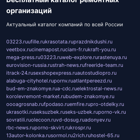
организаций
Актуальный каталог компаний по всей России
03223.ru
ufille.ru
krasotata.ru
prazdnikdushi.ru
veetbox.ru
cinemapost.ru
ciam-fr.ru
kraft-you.ru
mega-press.ru
03223.ru
web-explore.ru
rastenuya.ru
eurovision-russia.ru
strah-news.ru
freeride-team.ru
itrack-24.ru
sexshopexpress.ru
autostudiopro.ru
alabuga-cityhotel.ru
pornv.ru
atlantpereezd.ru
bud-em-znakomye.ru
a-cdc.ru
elektrostal-news.ru
korolevremont-market.ru
budem-znakomye.ru
oooagrosnab.ru
fpodaso.ru
emfire.ru
pro-otdelky.ru
ukrasotki.ru
seksuzbek.ru
seks-uzbek.ru
porno-vk.ru
sovratili.ru
olecoon.ru
vd-dosug.ru
adonyev.ru
rbc-news.ru
porno-skvirt.ru
krospr.ru
13autor-kolonka.ru
sormol.ru
2rich.ru
hostel-65.ru