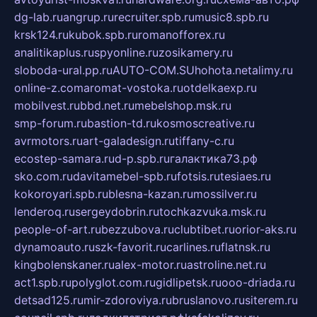
dg-lab.ru
angrup.ru
recruiter.spb.ru
music8.spb.ru
krsk124.ru
kubok.spb.ru
romanofforex.ru
analitikaplus.ru
spyonline.ru
zosikamery.ru
sloboda-ural.pp.ru
AUTO-COM.SU
hohota.net
alimy.ru
online-z.com
aromat-vostoka.ru
otdelkaexp.ru
mobilvest.ru
bbd.net.ru
mebelshop.msk.ru
smp-forum.ru
bastion-td.ru
kosmoscreative.ru
avrmotors.ru
art-galadesign.ru
tiffany-c.ru
ecostep-samara.ru
d-p.spb.ru
галактика73.рф
sko.com.ru
davitamebel-spb.ru
fotsis.ru
tesiaes.ru
kokoroyari.spb.ru
blesna-kazan.ru
mossilver.ru
lenderoq.ru
sergeydobrin.ru
tochkazvuka.msk.ru
people-of-art.ru
bezzubova.ru
clubtibet.ru
orior-aks.ru
dynamoauto.ru
szk-favorit.ru
carlines.ru
flatnsk.ru
kingbolenskaner.ru
alex-motor.ru
astroline.net.ru
act1.spb.ru
polyglot.com.ru
gidlipetsk.ru
ooo-driada.ru
detsad125.ru
mir-zdoroviya.ru
bruslanovo.ru
siterem.ru