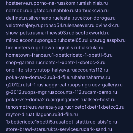
hostserve.ru
porno-na-russkom.ru
mishinlab.ru
neznobi.ru
bigfatcc.ru
habble.ru
starbucksvia.ru
delfinet.ru
silvernano.ru
elestal.ru
vektor-doroga.ru
velotrenajery.ru
pronso54.ru
lenasever.ru
lovinskix.ru
show-pets.ru
smartnews03.ru
discofoxworld.ru
miraclecoon.ru
pongup.ru
hostel65.ru
liura.ru
glasspb.ru
firehunters.ru
gribowo.ru
gnalis.ru
bulkitula.ru
hometown-france.ru
1-xbeticricetc-1-xbetti-5.ru
shop-garena.ru
cricetc-1-xbetr-1-xbetcc-2.ru
one-life-story.ru
top-halyava.ru
accounts112.ru
poka-vse-doma-2.ru
3-d-file.ru
hahahaharms.ru
g2012.ru
tst-1.ru
shaggy-cat.ru
opsmgr.ru
ev-gallery.ru
g-2012.ru
ops-mgr.ru
accounts-112.ru
csm-demo.ru
poka-vse-doma2.ru
airgungames.ru
allseo-host.ru
tehosmotre.ru
varieta-yug.ru
cricetc1xbetr1xbetcc2.ru
raytor-d.ru
atillagunn.ru
3d-file.ru
1xbeticricetc1xbetti5.ru
uafoot-statti.ru
e-abis1c.ru
store-brawl-stars.ru
kts-services.ru
dark-sand.ru