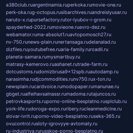
a380club.ru
argentinamia.ru
perkoka.ru
movie-one.ru
perk-oka.ru
g-octopus.ru
sibarchives.ru
andreislyusar.ru
naruto-x.ru
pursefactory.ru
tor-lyubov-i-grom.ru
spayderhed-2022.ru
movieone.ru
evro-dez.ru
webamator.ru
ma-absolut1.ru
avtopomosch27.ru
nv-750.ru
news-plain.ru
nertansaga.ru
delanalad.ru
dizfiles.ru
youtubefree.ru
aria-family.ru
roadli.ru
planeta-samara.ru
mysmartbuy.ru
matrasy-kemerovo.ru
ashanet.ru
trade-farm.ru
dotcustoms.ru
domizbrusa9x12spb.ru
autodamp.ru
narasimha.ru
djcommodities.ru
nv750.ru
x-ton.ru
newsplain.ru
cardvoice.ru
modopaper.ru
manunae.ru
gbget.ru
alfeihavsalnassr.ru
madoma.ru
tajuncos.ru
petrovkasports.ru
porno-online-besplatno.ru
splclub.ru
york-life.ru
doroga-expo.ru
ribery.ru
cleanmedicine.ru
slovar-ivrit.ru
porno-video-besplatno.ru
seks-365.ru
ovucontrol.ru
sloty-igrovyye-avtomaty.ru
ru-industriya.ru
russkoe-porno-besplatno.ru