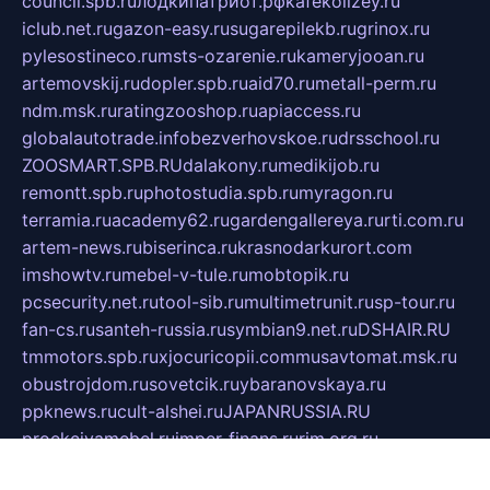
council.spb.ru
лодкипатриот.рф
kafekolizey.ru
iclub.net.ru
gazon-easy.ru
sugarepilekb.ru
grinox.ru
pylesostineco.ru
msts-ozarenie.ru
kameryjooan.ru
artemovskij.ru
dopler.spb.ru
aid70.ru
metall-perm.ru
ndm.msk.ru
ratingzooshop.ru
apiaccess.ru
globalautotrade.info
bezverhovskoe.ru
drsschool.ru
ZOOSMART.SPB.RU
dalakony.ru
medikijob.ru
remontt.spb.ru
photostudia.spb.ru
myragon.ru
terramia.ru
academy62.ru
gardengallereya.ru
rti.com.ru
artem-news.ru
biserinca.ru
krasnodarkurort.com
imshowtv.ru
mebel-v-tule.ru
mobtopik.ru
pcsecurity.net.ru
tool-sib.ru
multimetrunit.ru
sp-tour.ru
fan-cs.ru
santeh-russia.ru
symbian9.net.ru
DSHAIR.RU
tmmotors.spb.ru
xjocuricopii.com
musavtomat.msk.ru
obustrojdom.ru
sovetcik.ru
ybaranovskaya.ru
ppknews.ru
cult-alshei.ru
JAPANRUSSIA.RU
proekciyamebel.ru
imper-finans.ru
rim.org.ru
glamourai.ru
brassminus.ru
zabor-pro.ru
ftn.pp.ru