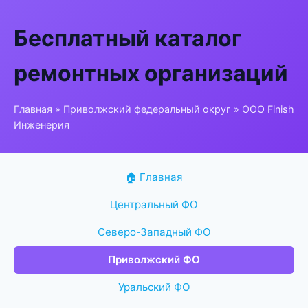
Бесплатный каталог
ремонтных организаций
Главная
»
Приволжский федеральный округ
» ООО Finish
Инженерия
🏠 Главная
Центральный ФО
Северо-Западный ФО
Приволжский ФО
Уральский ФО