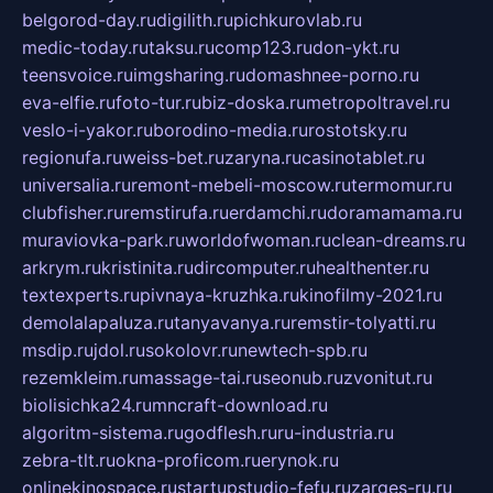
belgorod-day.ru
digilith.ru
pichkurovlab.ru
medic-today.ru
taksu.ru
comp123.ru
don-ykt.ru
teensvoice.ru
imgsharing.ru
domashnee-porno.ru
eva-elfie.ru
foto-tur.ru
biz-doska.ru
metropoltravel.ru
veslo-i-yakor.ru
borodino-media.ru
rostotsky.ru
regionufa.ru
weiss-bet.ru
zaryna.ru
casinotablet.ru
universalia.ru
remont-mebeli-moscow.ru
termomur.ru
clubfisher.ru
remstirufa.ru
erdamchi.ru
doramamama.ru
muraviovka-park.ru
worldofwoman.ru
clean-dreams.ru
arkrym.ru
kristinita.ru
dircomputer.ru
healthenter.ru
textexperts.ru
pivnaya-kruzhka.ru
kinofilmy-2021.ru
demolalapaluza.ru
tanyavanya.ru
remstir-tolyatti.ru
msdip.ru
jdol.ru
sokolovr.ru
newtech-spb.ru
rezemkleim.ru
massage-tai.ru
seonub.ru
zvonitut.ru
biolisichka24.ru
mncraft-download.ru
algoritm-sistema.ru
godflesh.ru
ru-industria.ru
zebra-tlt.ru
okna-proficom.ru
erynok.ru
onlinekinospace.ru
startupstudio-fefu.ru
zarges-ru.ru