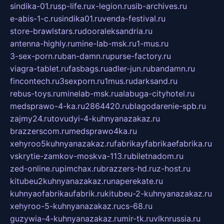
sindika-01.ru
sp-life.ru
x-legion.ru
sib-archives.ru
e-abis-1-c.ru
sindika01.ru
venda-festival.ru
store-brawlstars.ru
dooraleksandria.ru
antenna-highly.ru
mine-lab-msk.ru
1-mus.ru
3-sex-porn.ru
ban-damn.ru
purse-factory.ru
viagra-tablet.ru
fasbags.ru
adler-jun.ru
bandamn.ru
fincontech.ru
3sexporn.ru
1mus.ru
darksand.ru
rebus-toys.ru
minelab-msk.ru
alabuga-cityhotel.ru
medsprawo-4-ka.ru
2864420.ru
blagodarenie-spb.ru
zajmy24.ru
tovudyi-4-kuhnyanazakaz.ru
brazzerscom.ru
medsprawo4ka.ru
xehyroo5kuhnyanazakaz.ru
fabrikayfabrikaefabrika.ru
vskrytie-zamkov-moskva-113.ru
biletnadom.ru
zed-online.ru
pimchax.ru
brazzers-hd.ru
z-host.ru
kitubeu2kuhnyanazakaz.ru
naperekate.ru
kuhnyaofabrikaufabrik.ru
kitubeu-2-kuhnyanazakaz.ru
xehyroo-5-kuhnyanazakaz.ru
cs-68.ru
guzywia-4-kuhnyanazakaz.ru
mir-tk.ru
vlknrussia.ru