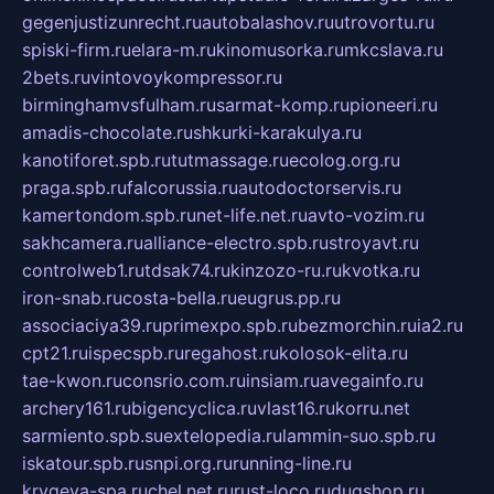
gegenjustizunrecht.ru
autobalashov.ru
utrovortu.ru
spiski-firm.ru
elara-m.ru
kinomusorka.ru
mkcslava.ru
2bets.ru
vintovoykompressor.ru
birminghamvsfulham.ru
sarmat-komp.ru
pioneeri.ru
amadis-chocolate.ru
shkurki-karakulya.ru
kanotiforet.spb.ru
tutmassage.ru
ecolog.org.ru
praga.spb.ru
falcorussia.ru
autodoctorservis.ru
kamertondom.spb.ru
net-life.net.ru
avto-vozim.ru
sakhcamera.ru
alliance-electro.spb.ru
stroyavt.ru
controlweb1.ru
tdsak74.ru
kinzozo-ru.ru
kvotka.ru
iron-snab.ru
costa-bella.ru
eugrus.pp.ru
associaciya39.ru
primexpo.spb.ru
bezmorchin.ru
ia2.ru
cpt21.ru
ispecspb.ru
regahost.ru
kolosok-elita.ru
tae-kwon.ru
consrio.com.ru
insiam.ru
avegainfo.ru
archery161.ru
bigencyclica.ru
vlast16.ru
korru.net
sarmiento.spb.su
extelopedia.ru
lammin-suo.spb.ru
iskatour.spb.ru
snpi.org.ru
running-line.ru
krygeva-spa.ru
chel.net.ru
rust-loco.ru
dugshop.ru