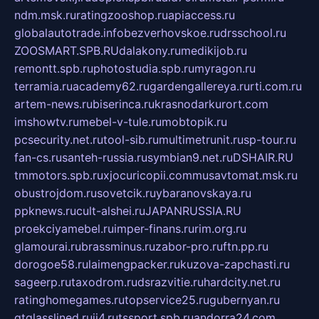
ndm.msk.ru
ratingzooshop.ru
apiaccess.ru
globalautotrade.info
bezverhovskoe.ru
drsschool.ru
ZOOSMART.SPB.RU
dalakony.ru
medikijob.ru
remontt.spb.ru
photostudia.spb.ru
myragon.ru
terramia.ru
academy62.ru
gardengallereya.ru
rti.com.ru
artem-news.ru
biserinca.ru
krasnodarkurort.com
imshowtv.ru
mebel-v-tule.ru
mobtopik.ru
pcsecurity.net.ru
tool-sib.ru
multimetrunit.ru
sp-tour.ru
fan-cs.ru
santeh-russia.ru
symbian9.net.ru
DSHAIR.RU
tmmotors.spb.ru
xjocuricopii.com
musavtomat.msk.ru
obustrojdom.ru
sovetcik.ru
ybaranovskaya.ru
ppknews.ru
cult-alshei.ru
JAPANRUSSIA.RU
proekciyamebel.ru
imper-finans.ru
rim.org.ru
glamourai.ru
brassminus.ru
zabor-pro.ru
ftn.pp.ru
dorogoe58.ru
laimengpacker.ru
kuzova-zapchasti.ru
sageerp.ru
taxodrom.ru
dsrazvitie.ru
hardcity.net.ru
ratinghomegames.ru
topservice25.ru
gubernyan.ru
gtglasslined.ru
ii4.ru
tssport.spb.ru
andorra24.com