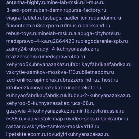
antenna-highly.ru
mine-lab-msk.ru
1-mus.ru
3-sex-porn.ru
ban-damn.ru
purse-factory.ru
viagra-tablet.ru
fasbags.ru
adler-jun.ru
bandamn.ru
fincontech.ru
3sexporn.ru
1mus.ru
darksand.ru
rebus-toys.ru
minelab-msk.ru
alabuga-cityhotel.ru
medsprawo-4-ka.ru
2864420.ru
blagodarenie-spb.ru
zajmy24.ru
tovudyi-4-kuhnyanazakaz.ru
brazzerscom.ru
medsprawo4ka.ru
xehyroo5kuhnyanazakaz.ru
fabrikayfabrikaefabrika.ru
vskrytie-zamkov-moskva-113.ru
biletnadom.ru
zed-online.ru
pimchax.ru
brazzers-hd.ru
z-host.ru
kitubeu2kuhnyanazakaz.ru
naperekate.ru
kuhnyaofabrikaufabrik.ru
kitubeu-2-kuhnyanazakaz.ru
xehyroo-5-kuhnyanazakaz.ru
cs-68.ru
guzywia-4-kuhnyanazakaz.ru
mir-tk.ru
vlknrussia.ru
cs68.ru
vladivostok-map.ru
video-seks.ru
bankaribi.ru
raszar.ru
vskrytie-zamkov-moskva113.ru
lipetsktelecom.ru
tovudyi4kuhnyanazakaz.ru