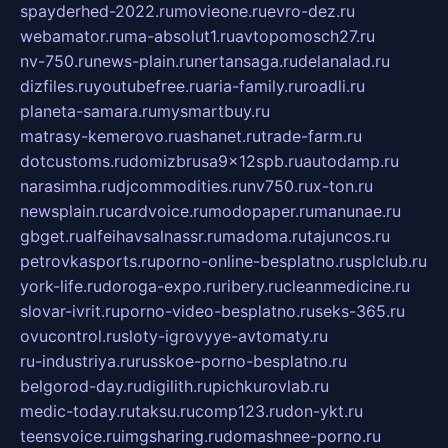
spayderhed-2022.ru
movieone.ru
evro-dez.ru
webamator.ru
ma-absolut1.ru
avtopomosch27.ru
nv-750.ru
news-plain.ru
nertansaga.ru
delanalad.ru
dizfiles.ru
youtubefree.ru
aria-family.ru
roadli.ru
planeta-samara.ru
mysmartbuy.ru
matrasy-kemerovo.ru
ashanet.ru
trade-farm.ru
dotcustoms.ru
domizbrusa9x12spb.ru
autodamp.ru
narasimha.ru
djcommodities.ru
nv750.ru
x-ton.ru
newsplain.ru
cardvoice.ru
modopaper.ru
manunae.ru
gbget.ru
alfeihavsalnassr.ru
madoma.ru
tajuncos.ru
petrovkasports.ru
porno-online-besplatno.ru
splclub.ru
york-life.ru
doroga-expo.ru
ribery.ru
cleanmedicine.ru
slovar-ivrit.ru
porno-video-besplatno.ru
seks-365.ru
ovucontrol.ru
sloty-igrovyye-avtomaty.ru
ru-industriya.ru
russkoe-porno-besplatno.ru
belgorod-day.ru
digilith.ru
pichkurovlab.ru
medic-today.ru
taksu.ru
comp123.ru
don-ykt.ru
teensvoice.ru
imgsharing.ru
domashnee-porno.ru