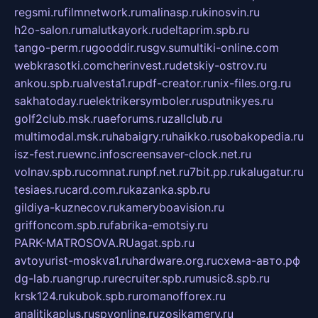
regsmi.ru
filmnetwork.ru
malinasp.ru
kinosvin.ru
h2o-salon.ru
malutkayork.ru
deltaprim.spb.ru
tango-perm.ru
gooddir.ru
sgv.su
multiki-online.com
webkrasotki.com
cherinvest.ru
detskiy-ostrov.ru
ankou.spb.ru
alvesta1.ru
pdf-creator.ru
nix-files.org.ru
sakhatoday.ru
elektrikersymboler.ru
sputnikyes.ru
golf2club.msk.ru
aeforums.ru
zallclub.ru
multimodal.msk.ru
habaigry.ru
haikko.ru
sobakopedia.ru
isz-fest.ru
ewnc.info
screensaver-clock.net.ru
volnav.spb.ru
comnat.ru
npf.net.ru
7bit.pp.ru
kalugatur.ru
tesiaes.ru
card.com.ru
kazanka.spb.ru
gildiya-kuznecov.ru
kameryboavision.ru
griffoncom.spb.ru
fabrika-emotsiy.ru
PARK-MATROSOVA.RU
agat.spb.ru
avtoyurist-moskva1.ru
hardware.org.ru
схема-авто.рф
dg-lab.ru
angrup.ru
recruiter.spb.ru
music8.spb.ru
krsk124.ru
kubok.spb.ru
romanofforex.ru
analitikaplus.ru
spyonline.ru
zosikamery.ru