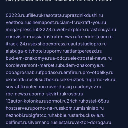
03223.ru
ufille.ru
krasotata.ru
prazdnikdushi.ru
veetbox.ru
cinemapost.ru
ciam-fr.ru
kraft-you.ru
mega-press.ru
03223.ru
web-explore.ru
rastenuya.ru
eurovision-russia.ru
strah-news.ru
freeride-team.ru
itrack-24.ru
sexshopexpress.ru
autostudiopro.ru
alabuga-cityhotel.ru
pornv.ru
atlantpereezd.ru
bud-em-znakomye.ru
a-cdc.ru
elektrostal-news.ru
korolevremont-market.ru
budem-znakomye.ru
oooagrosnab.ru
fpodaso.ru
emfire.ru
pro-otdelky.ru
ukrasotki.ru
seksuzbek.ru
seks-uzbek.ru
porno-vk.ru
sovratili.ru
olecoon.ru
vd-dosug.ru
adonyev.ru
rbc-news.ru
porno-skvirt.ru
krospr.ru
13autor-kolonka.ru
sormol.ru
2rich.ru
hostel-65.ru
hostserve.ru
porno-na-russkom.ru
mishinlab.ru
neznobi.ru
bigfatcc.ru
habble.ru
starbucksvia.ru
delfinet.ru
silvernano.ru
elestal.ru
vektor-doroga.ru