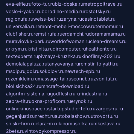
eva-elfie.ru
foto-tur.ru
biz-doska.ru
metropoltravel.ru
veslo-i-yakor.ru
borodino-media.ru
rostotsky.ru
regionufa.ru
weiss-bet.ru
zaryna.ru
casinotablet.ru
universalia.ru
remont-mebeli-moscow.ru
termomur.ru
clubfisher.ru
remstirufa.ru
erdamchi.ru
doramamama.ru
muraviovka-park.ru
worldofwoman.ru
clean-dreams.ru
arkrym.ru
kristinita.ru
dircomputer.ru
healthenter.ru
textexperts.ru
pivnaya-kruzhka.ru
kinofilmy-2021.ru
demolalapaluza.ru
tanyavanya.ru
remstir-tolyatti.ru
msdip.ru
jdol.ru
sokolovr.ru
newtech-spb.ru
rezemkleim.ru
massage-tai.ru
seonub.ru
zvonitut.ru
biolisichka24.ru
mncraft-download.ru
algoritm-sistema.ru
godflesh.ru
ru-industria.ru
zebra-tlt.ru
okna-proficom.ru
erynok.ru
onlinekinospace.ru
startupstudio-fefu.ru
zarges-ru.ru
gegenjustizunrecht.ru
autobalashov.ru
utrovortu.ru
spiski-firm.ru
elara-m.ru
kinomusorka.ru
mkcslava.ru
2bets.ru
vintovoykompressor.ru