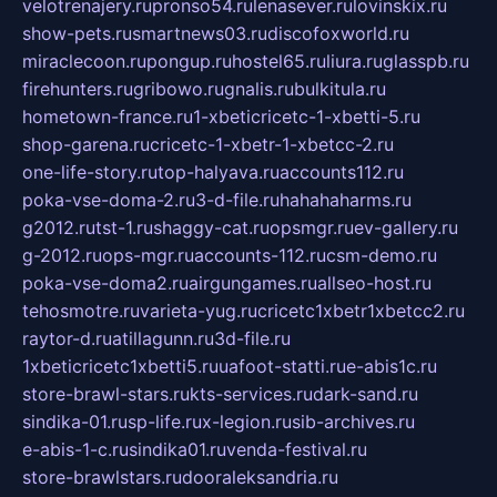
velotrenajery.ru
pronso54.ru
lenasever.ru
lovinskix.ru
show-pets.ru
smartnews03.ru
discofoxworld.ru
miraclecoon.ru
pongup.ru
hostel65.ru
liura.ru
glasspb.ru
firehunters.ru
gribowo.ru
gnalis.ru
bulkitula.ru
hometown-france.ru
1-xbeticricetc-1-xbetti-5.ru
shop-garena.ru
cricetc-1-xbetr-1-xbetcc-2.ru
one-life-story.ru
top-halyava.ru
accounts112.ru
poka-vse-doma-2.ru
3-d-file.ru
hahahaharms.ru
g2012.ru
tst-1.ru
shaggy-cat.ru
opsmgr.ru
ev-gallery.ru
g-2012.ru
ops-mgr.ru
accounts-112.ru
csm-demo.ru
poka-vse-doma2.ru
airgungames.ru
allseo-host.ru
tehosmotre.ru
varieta-yug.ru
cricetc1xbetr1xbetcc2.ru
raytor-d.ru
atillagunn.ru
3d-file.ru
1xbeticricetc1xbetti5.ru
uafoot-statti.ru
e-abis1c.ru
store-brawl-stars.ru
kts-services.ru
dark-sand.ru
sindika-01.ru
sp-life.ru
x-legion.ru
sib-archives.ru
e-abis-1-c.ru
sindika01.ru
venda-festival.ru
store-brawlstars.ru
dooraleksandria.ru