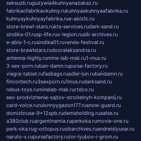
seksuzb.ru
guzywia4kuhnyanazakaz.ru
fabrikaofabrikaokuhny.ru
kuhnyaekuhnyaafabrika.ru
kuhnyaykuhnyayfabrika.ru
e-abis1c.ru
store-brawl-stars.ru
kts-services.ru
dark-sand.ru
sindika-01.ru
sp-life.ru
x-legion.ru
sib-archives.ru
e-abis-1-c.ru
sindika01.ru
venda-festival.ru
store-brawlstars.ru
dooraleksandria.ru
antenna-highly.ru
mine-lab-msk.ru
1-mus.ru
3-sex-porn.ru
ban-damn.ru
purse-factory.ru
viagra-tablet.ru
fasbags.ru
adler-jun.ru
bandamn.ru
fincontech.ru
3sexporn.ru
1mus.ru
darksand.ru
rebus-toys.ru
minelab-msk.ru
rtdco.ru
seo-prodvizhenie-sajtov-stroitelnyh-kompanij.ru
card-voice.ru
rulonnyygazon177.ru
snow-guard.ru
domizbrusa-9x12spb.ru
demaholding.ru
aalse.ru
a380club.ru
argentinamia.ru
perkoka.ru
movie-one.ru
perk-oka.ru
g-octopus.ru
sibarchives.ru
andreislyusar.ru
naruto-x.ru
pursefactory.ru
tor-lyubov-i-grom.ru