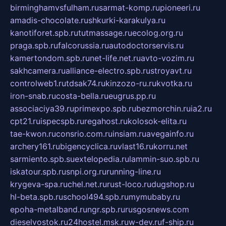
birminghamvsfulham.ru
sarmat-komp.ru
pioneeri.ru
amadis-chocolate.ru
shkurki-karakulya.ru
kanotiforet.spb.ru
tutmassage.ru
ecolog.org.ru
praga.spb.ru
falcorussia.ru
autodoctorservis.ru
kamertondom.spb.ru
net-life.net.ru
avto-vozim.ru
sakhcamera.ru
alliance-electro.spb.ru
stroyavt.ru
controlweb1.ru
tdsak74.ru
kinzozo-ru.ru
kvotka.ru
iron-snab.ru
costa-bella.ru
eugrus.pp.ru
associaciya39.ru
primexpo.spb.ru
bezmorchin.ru
ia2.ru
cpt21.ru
ispecspb.ru
regahost.ru
kolosok-elita.ru
tae-kwon.ru
consrio.com.ru
insiam.ru
avegainfo.ru
archery161.ru
bigencyclica.ru
vlast16.ru
korru.net
sarmiento.spb.su
extelopedia.ru
lammin-suo.spb.ru
iskatour.spb.ru
snpi.org.ru
running-line.ru
krygeva-spa.ru
chel.net.ru
rust-loco.ru
dugshop.ru
hl-beta.spb.ru
school494.spb.ru
mymubaby.ru
epoha-metalband.ru
ngr.spb.ru
rusgosnews.com
dieselvostok.ru
24hostel.msk.ru
w-dev.ru
f-ship.ru