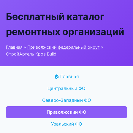
Бесплатный каталог
ремонтных организаций
Главная
»
Приволжский федеральный округ
»
СтройАртель Кров Build
🏠 Главная
Центральный ФО
Северо-Западный ФО
Приволжский ФО
Уральский ФО