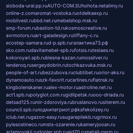
sloboda-ural.pp.ru
AUTO-COM.SU
hohota.net
alimy.ru
online-z.com
aromat-vostoka.ru
otdelkaexp.ru
mobilvest.ru
bbd.net.ru
mebelshop.msk.ru
smp-forum.ru
bastion-td.ru
kosmoscreative.ru
avrmotors.ru
art-galadesign.ru
tiffany-c.ru
ecostep-samara.ru
d-p.spb.ru
галактика73.рф
sko.com.ru
davitamebel-spb.ru
fotsis.ru
tesiaes.ru
kokoroyari.spb.ru
blesna-kazan.ru
mossilver.ru
lenderoq.ru
sergeydobrin.ru
tochkazvuka.msk.ru
people-of-art.ru
bezzubova.ru
clubtibet.ru
orior-aks.ru
dynamoauto.ru
szk-favorit.ru
carlines.ru
flatnsk.ru
kingbolenskaner.ru
alex-motor.ru
astroline.net.ru
act1.spb.ru
polyglot.com.ru
gidlipetsk.ru
ooo-driada.ru
detsad125.ru
mir-zdoroviya.ru
bruslanovo.ru
siterem.ru
council.spb.ru
лодкипатриот.рф
kafekolizey.ru
iclub.net.ru
gazon-easy.ru
sugarepilekb.ru
grinox.ru
pylesostineco.ru
msts-ozarenie.ru
kameryjooan.ru
artemovskij.ru
dopler.spb.ru
aid70.ru
metall-perm.ru