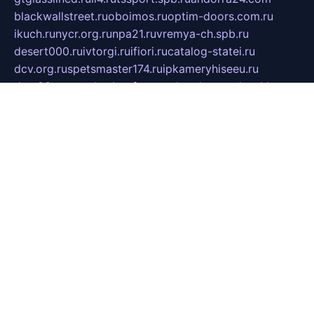
blackwallstreet.ru
oboimos.ru
optim-doors.com.ru
ikuch.ru
nycr.org.ru
npa21.ru
vremya-ch.spb.ru
desert000.ru
ivtorgi.ru
ifiori.ru
catalog-statei.ru
dcv.org.ru
spetsmaster174.ru
ipkameryhiseeu.ru
dum26.ru
ruspol.spb.ru
fr-opendp.ru
kam-solnyshko.ru
cheyenne-arapaho.ru
sevzapmetal.spb.ru
ted-lapidus.spb.ru
parasite-eliminator.ru
sigma-complete.ru
modernworld.ru
dama-moda.ru
eholot-group.ru
sk-nvkz.ru
DRONGOLD.RU
democratia2.ru
i-farmer.ru
mass-sport.org
jablonex.spb.ru
bookmess.ru
linkword.ru
refineua.com.ru
cs-spec.net.ru
altay-mebel.ru
DNK-THEATRE.RU
mechaniks.spb.ru
ipcamtechage.ru
skosta.ru
a-sun.ru
stroy-ldsp.ru
snowlands.org.ru
childrensshoes.ru
mrlizzy.ru
mebelsofiakrd.ru
bulizhenko.ru
rumantick.net.ru
mtszerno.ru
daily-fishing.ru
glushiteli-v-spb.ru
megasat.org.ru
localization.net.ru
flyingfish.pp.ru
ds5teremok.ru